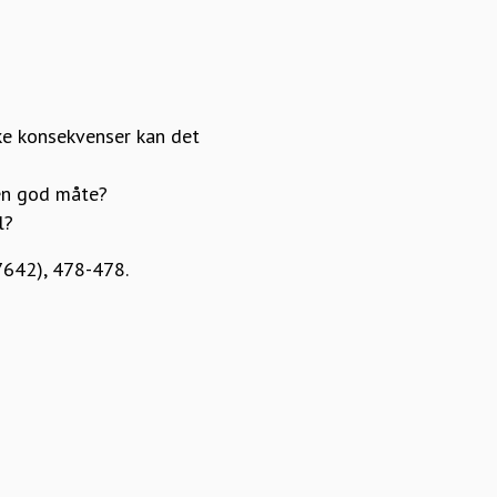
lke konsekvenser kan det
 en god måte?
l?
7642), 478-478.