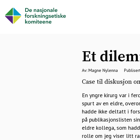
Et dile
Av: Magne Nylenna
Publiser
Case til diskusjon o
En yngre kirurg var i fer
spurt av en eldre, over
hadde ikke deltatt i for
på publikasjonslisten si
eldre kollega, som hadd
rolle om jeg viser litt 