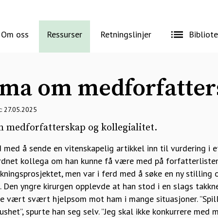
Om oss
Ressurser
Retningslinjer
Bibliot
mma om medforfatte
t: 27.05.2025
m medforfatterskap og kollegialitet.
d med å sende en vitenskapelig artikkel inn til vurdering i e
ordnet kollega om han kunne få være med på forfatterlisten
skningsprosjektet, men var i ferd med å søke en ny stilling o
n. Den yngre kirurgen opplevde at han stod i en slags takkn
e vært svært hjelpsom mot ham i mange situasjoner. ”Spil
raushet”, spurte han seg selv. ”Jeg skal ikke konkurrere med