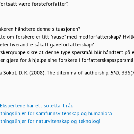
fortsatt være førsteforfatter”.
skeren håndtere denne situasjonen?
olle om forskere er litt "rause" med medforfatterskap? Hvi
deler hverandre såkalt gaveforfatterskap?
skergruppe sikre at denne type spørsmål blir håndtert på
er gjøre for å hjelpe sine forskere i forfatterskapsspørsmå
a Sokol, D. K. (2008). The dilemma of authorship.
BMJ
, 336(
Ekspertene har ett soleklart råd
etningslinjer for samfunnsvitenskap og humaniora
tningslinjer for naturvitenskap og teknologi