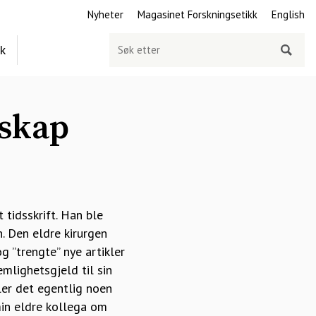
Nyheter
Magasinet Forskningsetikk
English
Søk
ek
etter
rskap
t tidsskrift. Han ble
. Den eldre kirurgen
g ”trengte” nye artikler
emlighetsgjeld til sin
ler det egentlig noen
 min eldre kollega om