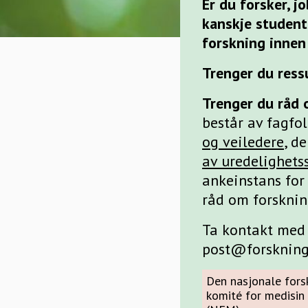
Er du forsker, j
kanskje student?
forskning innen
Trenger du ressu
Trenger du råd 
består av fagfo
og veiledere
, d
av uredelighets
ankeinstans for
råd om forsknin
Ta kontakt med 
post@forsknings
Den nasjonale fors
komité for medisin