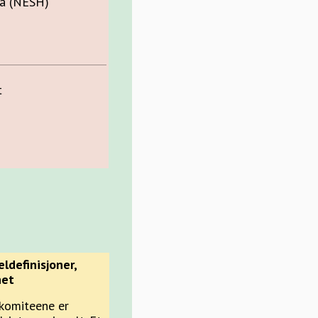
a (NESH)
t
ldefinisjoner,
het
 komiteene er