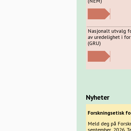
(NEM)
Nasjonalt utvalg f
av uredelighet i fo
(GRU)
Nyheter
Forskningsetisk f
Meld deg på Forskn
september, 2026. T