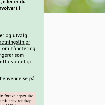
 eller er du
nvolvert i
er og utvalg
retningslinjer
og om
håndtering
ungerer som
ettutvalget gir
 henvendelse på
e forskningsetiske
samfunnsvitenskap