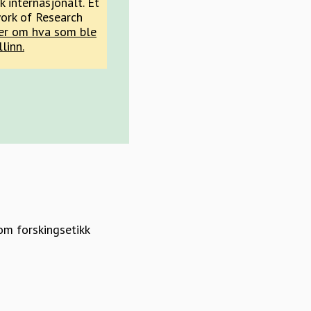
k internasjonalt. Et
ork of Research
er om hva som ble
linn.
om forskingsetikk