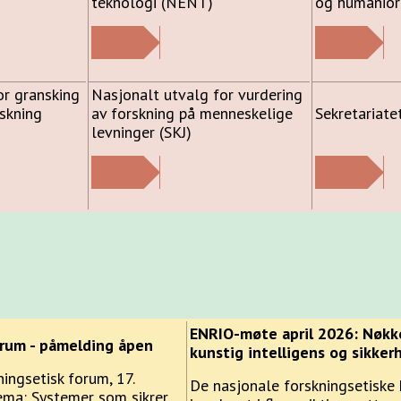
teknologi (NENT)
og humanior
or gransking
Nasjonalt utvalg for vurdering
rskning
av forskning på menneskelige
Sekretariate
levninger (SKJ)
ENRIO-møte april 2026: Nøkke
orum - påmelding åpen
kunstig intelligens og sikker
ingsetisk forum, 17.
De nasjonale forskningsetiske
ema: Systemer som sikrer