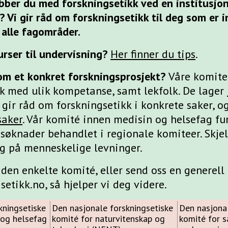
obber du med forskningsetikk ved en institusjon,
 Vi gir råd om forskningsetikk til deg som er i
 alle fagområder.
rser til undervisning?
Her finner du tips
.
om et konkret forskningsprosjekt?
Våre komite
lk med ulik kompetanse, samt lekfolk. De lager
e gir råd om forskningsetikk i konkrete saker, 
saker
. Vår komité innen medisin og helsefag f
 søknader behandlet i regionale komiteer. Skjel
g på menneskelige levninger.
den enkelte komité, eller send oss en generell
etikk.no, så hjelper vi deg videre.
kningsetiske
Den nasjonale forskningsetiske
Den nasjonal
 og helsefag
komité for naturvitenskap og
komité for 