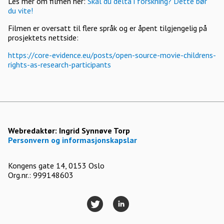
Les mer om filmen her:
Skal du delta i forskning? Dette bør
du vite!
Filmen er oversatt til flere språk og er åpent tilgjengelig på
prosjektets nettside:
https://core-evidence.eu/posts/open-source-movie-childrens-
rights-as-research-participants
Webredaktør:
Ingrid Synnøve Torp
Personvern og informasjonskapslar
Kongens gate 14, 0153 Oslo
Org.nr.: 999148603