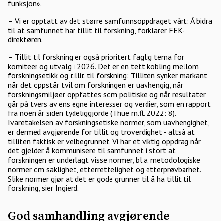
funksjon».
– Vi er opptatt av det større samfunnsoppdraget vårt: Å bidra
til at samfunnet har tillit til forskning, forklarer FEK-
direktøren.
– Tillit til forskning er også prioritert faglig tema for
komiteer og utvalg i 2026. Det er en tett kobling mellom
forskningsetikk og tillit til forskning: Tilliten synker markant
når det oppstår tvil om forskningen er uavhengig, når
forskningsmiljøer oppfattes som politiske og når resultater
går på tvers av ens egne interesser og verdier, som en rapport
fra noen år siden tydeliggjorde (Thue m.fl. 2022: 8)​.
Ivaretakelsen av forskningsetiske normer, som uavhengighet,
er dermed avgjørende for tillit og troverdighet - altså at
tilliten faktisk er velbegrunnet. Vi har et viktig oppdrag når
det gjelder å kommunisere til samfunnet i stort at
forskningen er underlagt visse normer, bl.a. metodologiske
normer om saklighet, etterrettelighet og etterprøvbarhet.
Slike normer gjør at det er gode grunner til å ha tillit til
forskning, sier Ingierd.
God samhandling avgjørende