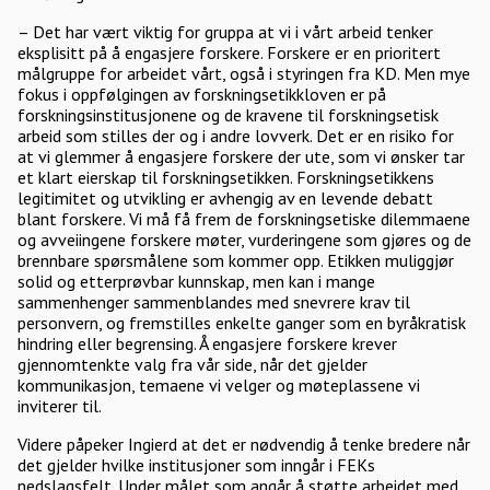
– Det har vært viktig for gruppa at vi i vårt arbeid tenker
eksplisitt på å engasjere forskere. Forskere er en prioritert
målgruppe for arbeidet vårt, også i styringen fra KD. Men mye
fokus i oppfølgingen av forskningsetikkloven er på
forskningsinstitusjonene og de kravene til forskningsetisk
arbeid som stilles der og i andre lovverk. Det er en risiko for
at vi glemmer å engasjere forskere der ute, som vi ønsker tar
et klart eierskap til forskningsetikken. Forskningsetikkens
legitimitet og utvikling er avhengig av en levende debatt
blant forskere. Vi må få frem de forskningsetiske dilemmaene
og avveiingene forskere møter, vurderingene som gjøres og de
brennbare spørsmålene som kommer opp. Etikken muliggjør
solid og etterprøvbar kunnskap, men kan i mange
sammenhenger sammenblandes med snevrere krav til
personvern, og fremstilles enkelte ganger som en byråkratisk
hindring eller begrensing. Å engasjere forskere krever
gjennomtenkte valg fra vår side, når det gjelder
kommunikasjon, temaene vi velger og møteplassene vi
inviterer til.
Videre påpeker Ingierd at det er nødvendig å tenke bredere når
det gjelder hvilke institusjoner som inngår i FEKs
nedslagsfelt. Under målet som angår å støtte arbeidet med