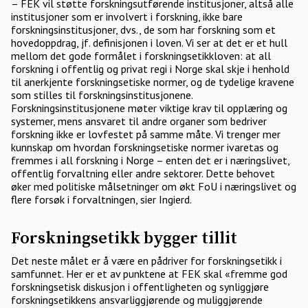
– FEK vil støtte forskningsutførende institusjoner, altså alle
institusjoner som er involvert i forskning, ikke bare
forskningsinstitusjoner, dvs., de som har forskning som et
hovedoppdrag, jf. definisjonen i loven. Vi ser at det er et hull
mellom det gode formålet i forskningsetikkloven: at all
forskning i offentlig og privat regi i Norge skal skje i henhold
til anerkjente forskningsetiske normer, og de tydelige kravene
som stilles til forskningsinstitusjonene.
Forskningsinstitusjonene møter viktige krav til opplæring og
systemer, mens ansvaret til andre organer som bedriver
forskning ikke er lovfestet på samme måte. Vi trenger mer
kunnskap om hvordan forskningsetiske normer ivaretas og
fremmes i all forskning i Norge – enten det er i næringslivet,
offentlig forvaltning eller andre sektorer. Dette behovet
øker med politiske målsetninger om økt FoU i næringslivet og
flere forsøk i forvaltningen, sier Ingierd.
Forskningsetikk bygger tillit
Det neste målet er å være en pådriver for forskningsetikk i
samfunnet. Her er et av punktene at FEK skal «fremme god
forskningsetisk diskusjon i offentligheten og synliggjøre
forskningsetikkens ansvarliggjørende og muliggjørende