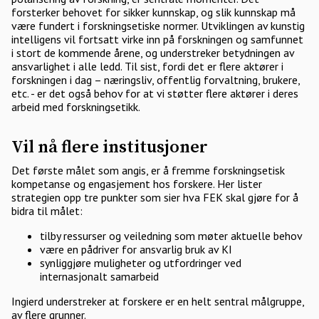
forsterker behovet for sikker kunnskap, og slik kunnskap må
være fundert i forskningsetiske normer. Utviklingen av kunstig
intelligens vil fortsatt virke inn på forskningen og samfunnet
i stort de kommende årene, og understreker betydningen av
ansvarlighet i alle ledd. Til sist, fordi det er flere aktører i
forskningen i dag – næringsliv, offentlig forvaltning, brukere,
etc. - er det også behov for at vi støtter flere aktører i deres
arbeid med forskningsetikk.
Vil nå flere institusjoner
Det første målet som angis, er å fremme forskningsetisk
kompetanse og engasjement hos forskere. Her lister
strategien opp tre punkter som sier hva FEK skal gjøre for å
bidra til målet:
tilby ressurser og veiledning som møter aktuelle behov
være en pådriver for ansvarlig bruk av KI
synliggjøre muligheter og utfordringer ved
internasjonalt samarbeid
Ingierd understreker at forskere er en helt sentral målgruppe,
av flere grunner.