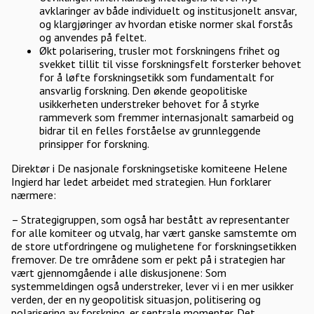
avklaringer av både individuelt og institusjonelt ansvar,
og klargjøringer av hvordan etiske normer skal forstås
og anvendes på feltet.
Økt polarisering, trusler mot forskningens frihet og
svekket tillit til visse forskningsfelt forsterker behovet
for å løfte forskningsetikk som fundamentalt for
ansvarlig forskning. Den økende geopolitiske
usikkerheten understreker behovet for å styrke
rammeverk som fremmer internasjonalt samarbeid og
bidrar til en felles forståelse av grunnleggende
prinsipper for forskning.
Direktør i De nasjonale forskningsetiske komiteene Helene
Ingierd har ledet arbeidet med strategien. Hun forklarer
nærmere:
– Strategigruppen, som også har bestått av representanter
for alle komiteer og utvalg, har vært ganske samstemte om
de store utfordringene og mulighetene for forskningsetikken
fremover. De tre områdene som er pekt på i strategien har
vært gjennomgående i alle diskusjonene: Som
systemmeldingen også understreker, lever vi i en mer usikker
verden, der en ny geopolitisk situasjon, politisering og
polarisering av forskning, er sentrale momenter. Det