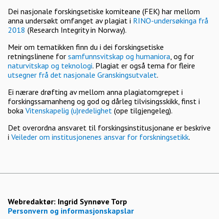
Dei nasjonale forskingsetiske komiteane (FEK) har mellom
anna undersøkt omfanget av plagiat i
RINO-undersøkinga frå
2018
(Research Integrity in Norway).
Meir om tematikken finn du i dei forskingsetiske
retningslinene for
samfunnsvitskap og humaniora
, og for
naturvitskap og teknologi
. Plagiat er også tema for fleire
utsegner frå det nasjonale Granskingsutvalet
.
Ei nærare drøfting av mellom anna plagiatomgrepet i
forskingssamanheng og god og dårleg tilvisingsskikk, finst i
boka
Vitenskapelig (u)redelighet
(ope tilgjengeleg).
Det overordna ansvaret til forskingsinstitusjonane er beskrive
i
Veileder om institusjonenes ansvar for forskningsetikk
.
Webredaktør:
Ingrid Synnøve Torp
Personvern og informasjonskapslar