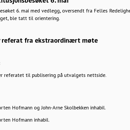
stitusjonsbesøket 6. mai
sbesøket 6. mai med vedlegg, oversendt fra Felles Redeligh
et, ble tatt til orientering.
v referat fra ekstraordinært møte
:
r referatet til publisering på utvalgets nettside.
rten Hofmann og John-Arne Skolbekken inhabil.
rten Hofmann inhabil.