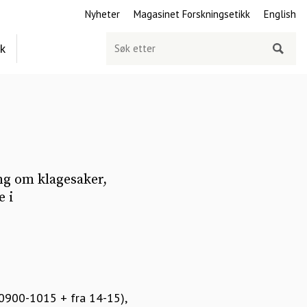
Nyheter
Magasinet Forskningsetikk
English
Søk
ek
etter
ng om klagesaker,
e i
a 0900-1015 + fra 14-15),