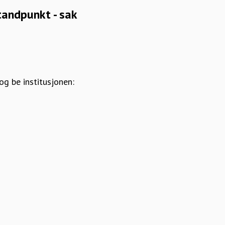
tandpunkt - sak
:
g be institusjonen: