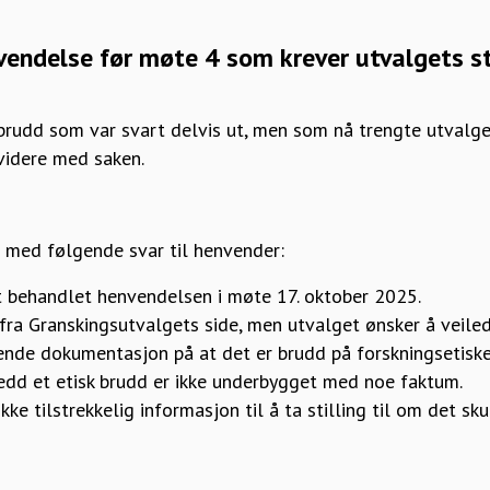
vendelse før møte 4 som krever utvalgets s
udd som var svart delvis ut, men som nå trengte utvalge
 videre med saken.
 med følgende svar til henvender:
 behandlet henvendelsen i møte 17. oktober 2025.
 fra Granskingsutvalgets side, men utvalget ønsker å veil
nde dokumentasjon på at det er brudd på forskningsetisk
jedd et etisk brudd er ikke underbygget med noe faktum.
kke tilstrekkelig informasjon til å ta stilling til om det sk