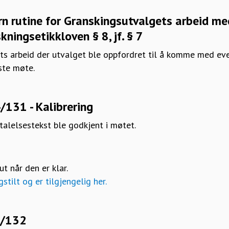
tern rutine for Granskingsutvalgets arbeid me
skningsetikkloven § 8, jf. § 7
gets arbeid der utvalget ble oppfordret til å komme med ev
ste møte.
/131 - Kalibrering
ttalelsestekst ble godkjent i møtet.
t når den er klar.
stilt og er tilgjengelig her.
4/132