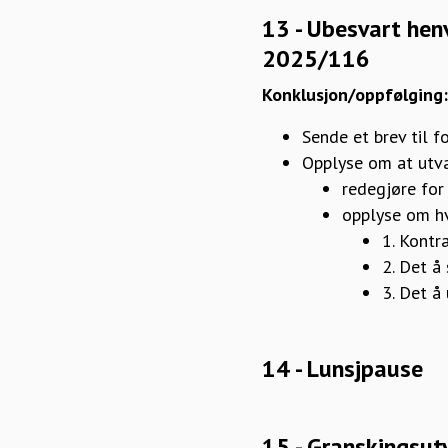
13 - Ubesvart hen
2025/116
Konklusjon/oppfølging
Sende et brev til 
Opplyse om at utva
redegjøre for
opplyse om hv
1. Kontr
2. Det å 
3. Det å
14 - Lunsjpause
15 - Granskingsut