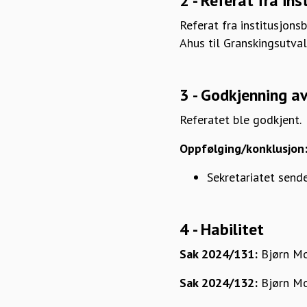
2 - Referat fra in
Referat fra institusjon
Ahus til Granskingsutvalg
3 - Godkjenning a
Referatet ble godkjent.
Oppfølging/konklusjon
Sekretariatet sende
4 - Habilitet
Sak 2024/131:
Bjørn Mo
Sak 2024/132:
Bjørn Mo