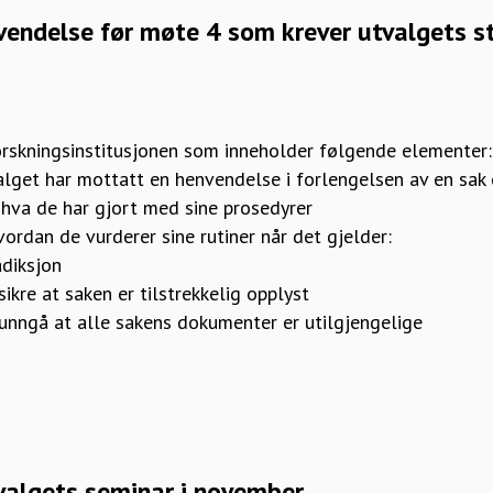
vendelse før møte 4 som krever utvalgets s
:
forskningsinstitusjonen som inneholder følgende elementer
lget har mottatt en henvendelse i forlengelsen av en sak o
 hva de har gjort med sine prosedyrer
ordan de vurderer sine rutiner når det gjelder:
adiksjon
sikre at saken er tilstrekkelig opplyst
 unngå at alle sakens dokumenter er utilgjengelige
valgets seminar i november