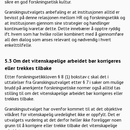
sikre en god forskningsetisk kultur.
Granskingsutvalgets anbefaling er at institusjonen alltid er
bevisst på denne relasjonen mellom HR og forskningsetikk og
at institusjonen gjennom sine strategier og handlinger
kontinuerlig ivaretar dette. Dette innebærer å opptre ryddig
ift. hvem som har hvilke roller kombinert med å gjennomføre
all den dialog som anses relevant og nødvendig i hvert
enkelttilfelle.
5.3 Om det vitenskapelige arbeidet bør korrigeres
eller trekkes tilbake
Etter forskningsetikkloven § 8 (1) bokstav c skal det i
uttalelser fra Granskingsutvalget etter § 7 i saker om mulige
brudd på anerkjente forskningsetiske normer også alltid tas
stilling til om det vitenskapelige arbeidet bør korrigeres eller
trekkes tilbake.
Granskingsutvalget har ovenfor kommet til at det objektive
vilkåret for vitenskapelig uredelighet ikke er oppfylt. Det er
utvalgets vurdering at det derfor heller ikke foreligger noen
grunn til å korrigere eller trekke tilbake det vitenskapelige