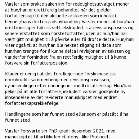
Varsler som brakte saken inn for redelighetsutvalget mener
at hun/han er urettferdig behandlet når det gjelder
forfatterskap til den aktuelle artikkelen som inngikk i
hennes/hans doktorgradsavhandling. Varsler mener at hun/han
urettmessig er faktisk sett ekskludert fra revisjonsprosess og
senere erstattet som førsteforfatter, uten at hun/han har
vært gitt mulighet til å påvirke eller få drøfte dette. Hun/han
viser også til at hun/han ble nektet tilgang til data som
hun/han trengte for å kunne delta i revisjonen av teksten og
var derfor forhindret fra en rettferdig mulighet til å kunne
forsvare sin forfatterposisjon.
Klager er uenig i at det foreligger noe forskningsetisk
normbrudd i sammenheng med revisjonsprosessen,
nyinnsendingen eller endringene i medforfatterskap. Hun/han
peker på at alle forfattere, inkludert varsler, godkjente ny
innsendelse av det reviderte manuskriptet med endret
forfatterskapsrekkefølge.
Handlingene som har funnet sted eller som er påstått å ha
funnet sted
Varsler forsvarte sin PhD-grad i desember 2021, med
manuskriptet til artikkelen «Colony - like Protocell