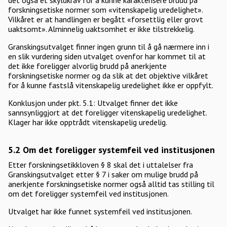
det også et skyldkrav for å kunne karakterisere brudd på
forskningsetiske normer som «vitenskapelig uredelighet».
Vilkåret er at handlingen er begått «forsettlig eller grovt
uaktsomt». Alminnelig uaktsomhet er ikke tilstrekkelig.
Granskingsutvalget finner ingen grunn til å gå nærmere inn i
en slik vurdering siden utvalget ovenfor har kommet til at
det ikke foreligger alvorlig brudd på anerkjente
forskningsetiske normer og da slik at det objektive vilkåret
for å kunne fastslå vitenskapelig uredelighet ikke er oppfylt.
Konklusjon under pkt. 5.1: Utvalget finner det ikke
sannsynliggjort at det foreligger vitenskapelig uredelighet.
Klager har ikke opptrådt vitenskapelig uredelig.
5.2 Om det foreligger systemfeil ved institusjonen
Etter forskningsetikkloven § 8 skal det i uttalelser fra
Granskingsutvalget etter § 7 i saker om mulige brudd på
anerkjente forskningsetiske normer også alltid tas stilling til
om det foreligger systemfeil ved institusjonen.
Utvalget har ikke funnet systemfeil ved institusjonen.