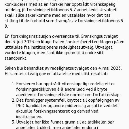
konkluderes med at en forsker har opptrådt vitenskapelig
uredelig, jf. forskningsetikklovens § 7 annet ledd. Utvalget
skal i slike saker komme med en uttalelse hvor det tas
stilling til de forhold som framgår av forskningsetikklovens §
8.
En forskningsinstitusjon oversendte til Granskingsutvalget
den 3. juli 2023 en klage fra en forsker (heretter: klager) på en
uttalelse fra institusjonens redelighetsutvalg. Utvalget
vurderte klagen, men fant ikke grunn til å endre sitt
standpunkt.
Saken ble behandlet av redelighetsutvalget den 4. mai 2023.
Et samlet utvalg gav en uttalelse med slikt resultat:
Forskeren har opptrådt vitenskapelig uredelig etter
forskningsetikkloven § 8 andre ledd ved å bryte
anerkjente forskningsetiske normer om forfatterskap.
Det foreligger systemfeil knyttet til oppfølgingen av
PhD-kandidater og andre midlertidig ansatte ved det
aktuelle forskningssenteret og derved ved
institusjonen.
Utvalget har ikke funnet grunn til at artikkelen bør
anbefales trukket, men anbefaler endring i