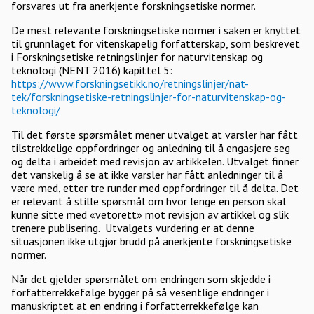
forsvares ut fra anerkjente forskningsetiske normer.
De mest relevante forskningsetiske normer i saken er knyttet
til grunnlaget for vitenskapelig forfatterskap, som beskrevet
i Forskningsetiske retningslinjer for naturvitenskap og
teknologi (NENT 2016) kapittel 5:
https://www.forskningsetikk.no/retningslinjer/nat-
tek/forskningsetiske-retningslinjer-for-naturvitenskap-og-
teknologi/
Til det første spørsmålet mener utvalget at varsler har fått
tilstrekkelige oppfordringer og anledning til å engasjere seg
og delta i arbeidet med revisjon av artikkelen. Utvalget finner
det vanskelig å se at ikke varsler har fått anledninger til å
være med, etter tre runder med oppfordringer til å delta. Det
er relevant å stille spørsmål om hvor lenge en person skal
kunne sitte med «vetorett» mot revisjon av artikkel og slik
trenere publisering. Utvalgets vurdering er at denne
situasjonen ikke utgjør brudd på anerkjente forskningsetiske
normer.
Når det gjelder spørsmålet om endringen som skjedde i
forfatterrekkefølge bygger på så vesentlige endringer i
manuskriptet at en endring i forfatterrekkefølge kan