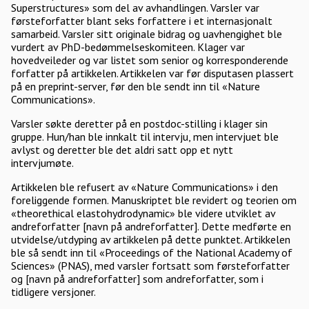
Superstructures» som del av avhandlingen. Varsler var
førsteforfatter blant seks forfattere i et internasjonalt
samarbeid. Varsler sitt originale bidrag og uavhengighet ble
vurdert av PhD-bedømmelseskomiteen. Klager var
hovedveileder og var listet som senior og korresponderende
forfatter på artikkelen. Artikkelen var før disputasen plassert
på en preprint-server, før den ble sendt inn til «Nature
Communications».
Varsler søkte deretter på en postdoc-stilling i klager sin
gruppe. Hun/han ble innkalt til intervju, men intervjuet ble
avlyst og deretter ble det aldri satt opp et nytt
intervjumøte.
Artikkelen ble refusert av «Nature Communications» i den
foreliggende formen. Manuskriptet ble revidert og teorien om
«theorethical elastohydrodynamic» ble videre utviklet av
andreforfatter [navn på andreforfatter]. Dette medførte en
utvidelse/utdyping av artikkelen på dette punktet. Artikkelen
ble så sendt inn til «Proceedings of the National Academy of
Sciences» (PNAS), med varsler fortsatt som førsteforfatter
og [navn på andreforfatter] som andreforfatter, som i
tidligere versjoner.