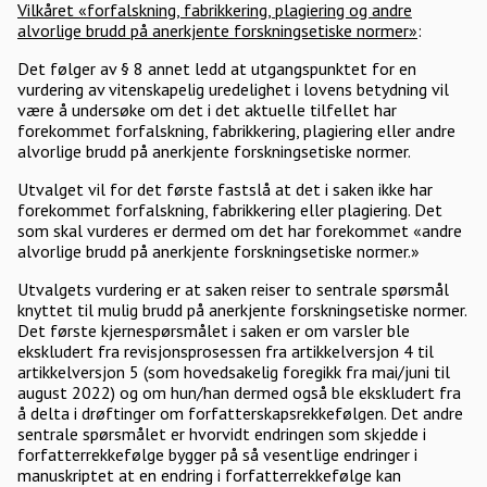
Vilkåret «forfalskning, fabrikkering, plagiering og andre
alvorlige brudd på anerkjente forskningsetiske normer»
:
Det følger av § 8 annet ledd at utgangspunktet for en
vurdering av vitenskapelig uredelighet i lovens betydning vil
være å undersøke om det i det aktuelle tilfellet har
forekommet forfalskning, fabrikkering, plagiering eller andre
alvorlige brudd på anerkjente forskningsetiske normer.
Utvalget vil for det første fastslå at det i saken ikke har
forekommet forfalskning, fabrikkering eller plagiering. Det
som skal vurderes er dermed om det har forekommet «andre
alvorlige brudd på anerkjente forskningsetiske normer.»
Utvalgets vurdering er at saken reiser to sentrale spørsmål
knyttet til mulig brudd på anerkjente forskningsetiske normer.
Det første kjernespørsmålet i saken er om varsler ble
ekskludert fra revisjonsprosessen fra artikkelversjon 4 til
artikkelversjon 5 (som hovedsakelig foregikk fra mai/juni til
august 2022) og om hun/han dermed også ble ekskludert fra
å delta i drøftinger om forfatterskapsrekkefølgen. Det andre
sentrale spørsmålet er hvorvidt endringen som skjedde i
forfatterrekkefølge bygger på så vesentlige endringer i
manuskriptet at en endring i forfatterrekkefølge kan