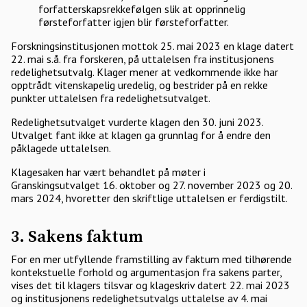
forfatterskapsrekkefølgen slik at opprinnelig
førsteforfatter igjen blir førsteforfatter.
Forskningsinstitusjonen mottok 25. mai 2023 en klage datert
22. mai s.å. fra forskeren, på uttalelsen fra institusjonens
redelighetsutvalg. Klager mener at vedkommende ikke har
opptrådt vitenskapelig uredelig, og bestrider på en rekke
punkter uttalelsen fra redelighetsutvalget.
Redelighetsutvalget vurderte klagen den 30. juni 2023.
Utvalget fant ikke at klagen ga grunnlag for å endre den
påklagede uttalelsen.
Klagesaken har vært behandlet på møter i
Granskingsutvalget 16. oktober og 27. november 2023 og 20.
mars 2024, hvoretter den skriftlige uttalelsen er ferdigstilt.
3. Sakens faktum
For en mer utfyllende framstilling av faktum med tilhørende
kontekstuelle forhold og argumentasjon fra sakens parter,
vises det til klagers tilsvar og klageskriv datert 22. mai 2023
og institusjonens redelighetsutvalgs uttalelse av 4. mai