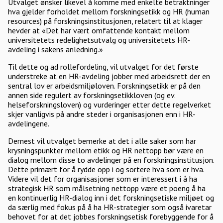
Utvalget ønsker likevel å komme med enkelte betraktninger
hva gjelder forholdet mellom forskningsetikk og HR (human
resources) på forskningsinstitusjonen, relatert til at klager
hevder at «Det har vært omfattende kontakt mellom
universitetets redelighetsutvalg og universitetets HR-
avdeling i sakens anledning.»
Til dette og ad rollefordeling, vil utvalget for det første
understreke at en HR-avdeling jobber med arbeidsrett der en
sentral lov er arbeidsmiljøloven. Forskningsetikk er på den
annen side regulert av forskningsetikkloven (og ev.
helseforskningsloven) og vurderinger etter dette regelverket
skjer vanligvis på andre steder i organisasjonen enn i HR-
avdelingene.
Dernest vil utvalget bemerke at det i alle saker som har
krysningspunkter mellom etikk og HR nettopp bør være en
dialog mellom disse to avdelinger på en forskningsinstitusjon.
Dette primært for å rydde opp i og sortere hva som er hva.
Videre vil det for organisasjoner som er interessert i å ha
strategisk HR som målsetning nettopp være et poeng å ha
en kontinuerlig HR-dialog inn i det forskningsetiske miljøet og
da særlig med fokus på å ha HR-strategier som også ivaretar
behovet for at det jobbes forskningsetisk forebyggende for å