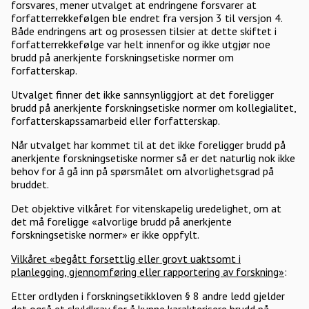
forsvares, mener utvalget at endringene forsvarer at
forfatterrekkefølgen ble endret fra versjon 3 til versjon 4.
Både endringens art og prosessen tilsier at dette skiftet i
forfatterrekkefølge var helt innenfor og ikke utgjør noe
brudd på anerkjente forskningsetiske normer om
forfatterskap.
Utvalget finner det ikke sannsynliggjort at det foreligger
brudd på anerkjente forskningsetiske normer om kollegialitet,
forfatterskapssamarbeid eller forfatterskap.
Når utvalget har kommet til at det ikke foreligger brudd på
anerkjente forskningsetiske normer så er det naturlig nok ikke
behov for å gå inn på spørsmålet om alvorlighetsgrad på
bruddet.
Det objektive vilkåret for vitenskapelig uredelighet, om at
det må foreligge «alvorlige brudd på anerkjente
forskningsetiske normer» er ikke oppfylt.
Vilkåret «begått forsettlig eller grovt uaktsomt i
planlegging, gjennomføring eller rapportering av forskning»
:
Etter ordlyden i forskningsetikkloven § 8 andre ledd gjelder