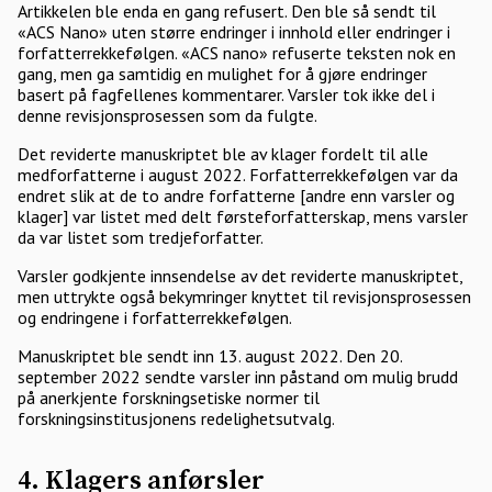
Artikkelen ble enda en gang refusert. Den ble så sendt til
«ACS Nano» uten større endringer i innhold eller endringer i
forfatterrekkefølgen. «ACS nano» refuserte teksten nok en
gang, men ga samtidig en mulighet for å gjøre endringer
basert på fagfellenes kommentarer. Varsler tok ikke del i
denne revisjonsprosessen som da fulgte.
Det reviderte manuskriptet ble av klager fordelt til alle
medforfatterne i august 2022. Forfatterrekkefølgen var da
endret slik at de to andre forfatterne [andre enn varsler og
klager] var listet med delt førsteforfatterskap, mens varsler
da var listet som tredjeforfatter.
Varsler godkjente innsendelse av det reviderte manuskriptet,
men uttrykte også bekymringer knyttet til revisjonsprosessen
og endringene i forfatterrekkefølgen.
Manuskriptet ble sendt inn 13. august 2022. Den 20.
september 2022 sendte varsler inn påstand om mulig brudd
på anerkjente forskningsetiske normer til
forskningsinstitusjonens redelighetsutvalg.
4. Klagers anførsler