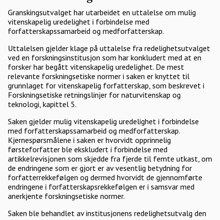
Granskingsutvalget har utarbeidet en uttalelse om mulig
vitenskapelig uredelighet i forbindelse med
forfatterskapssamarbeid og medforfatterskap.
Uttalelsen gjelder klage på uttalelse fra redelighetsutvalget
ved en forskningsinstitusjon som har konkludert med at en
forsker har begått vitenskapelig uredelighet. De mest
relevante forskningsetiske normer i saken er knyttet til
grunnlaget for vitenskapelig forfatterskap, som beskrevet i
Forskningsetiske retningslinjer for naturvitenskap og
teknologi, kapittel 5.
Saken gjelder mulig vitenskapelig uredelighet i forbindelse
med forfatterskapssamarbeid og medforfatterskap.
Kjernespørsmålene i saken er hvorvidt opprinnelig
førsteforfatter ble ekskludert i forbindelse med
artikkelrevisjonen som skjedde fra fjerde til femte utkast, om
de endringene som er gjort er av vesentlig betydning for
forfatterrekkefølgen og dermed hvorvidt de gjennomførte
endringene i forfatterskapsrekkefølgen er i samsvar med
anerkjente forskningsetiske normer.
Saken ble behandlet av institusjonens redelighetsutvalg den