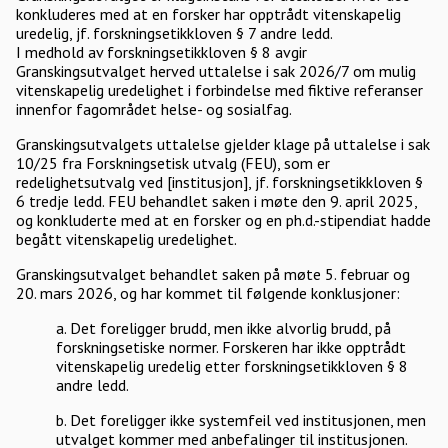
konkluderes med at en forsker har opptrådt vitenskapelig
uredelig, jf. forskningsetikkloven § 7 andre ledd.
I medhold av forskningsetikkloven § 8 avgir
Granskingsutvalget herved uttalelse i sak 2026/7 om mulig
vitenskapelig uredelighet i forbindelse med fiktive referanser
innenfor fagområdet helse- og sosialfag.
Granskingsutvalgets uttalelse gjelder klage på uttalelse i sak
10/25 fra Forskningsetisk utvalg (FEU), som er
redelighetsutvalg ved [institusjon], jf. forskningsetikkloven §
6 tredje ledd. FEU behandlet saken i møte den 9. april 2025,
og konkluderte med at en forsker og en ph.d.-stipendiat hadde
begått vitenskapelig uredelighet.
Granskingsutvalget behandlet saken på møte 5. februar og
20. mars 2026, og har kommet til følgende konklusjoner:
a. Det foreligger brudd, men ikke alvorlig brudd, på
forskningsetiske normer. Forskeren har ikke opptrådt
vitenskapelig uredelig etter forskningsetikkloven § 8
andre ledd.
b. Det foreligger ikke systemfeil ved institusjonen, men
utvalget kommer med anbefalinger til institusjonen.