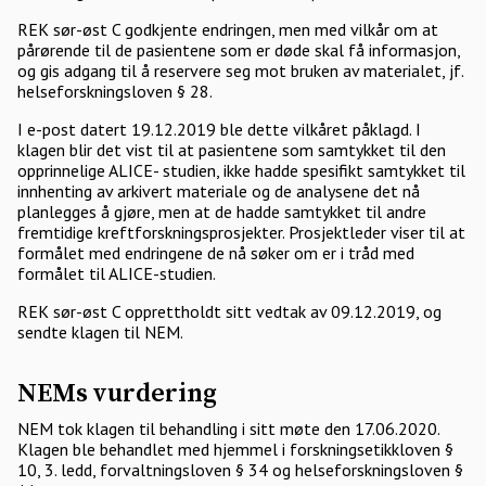
REK sør-øst C godkjente endringen, men med vilkår om at
pårørende til de pasientene som er døde skal få informasjon,
og gis adgang til å reservere seg mot bruken av materialet, jf.
helseforskningsloven § 28.
I e-post datert 19.12.2019 ble dette vilkåret påklagd. I
klagen blir det vist til at pasientene som samtykket til den
opprinnelige ALICE- studien, ikke hadde spesifikt samtykket til
innhenting av arkivert materiale og de analysene det nå
planlegges å gjøre, men at de hadde samtykket til andre
fremtidige kreftforskningsprosjekter. Prosjektleder viser til at
formålet med endringene de nå søker om er i tråd med
formålet til ALICE-studien.
REK sør-øst C opprettholdt sitt vedtak av 09.12.2019, og
sendte klagen til NEM.
NEMs vurdering
NEM tok klagen til behandling i sitt møte den 17.06.2020.
Klagen ble behandlet med hjemmel i forskningsetikkloven §
10, 3. ledd, forvaltningsloven § 34 og helseforskningsloven §