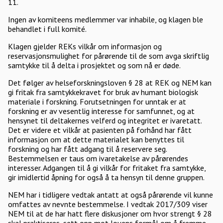
11.
Ingen av komiteens medlemmer var inhabile, og klagen ble
behandlet i full komité.
Klagen gjelder REKs vilkår om informasjon og
reservasjonsmulighet for pårørende til de som avga skriftlig
samtykke til å delta i prosjektet og som nå er døde.
Det følger av helseforskningsloven § 28 at REK og NEM kan
gi fritak fra samtykkekravet for bruk av humant biologisk
materiale i forskning. Forutsetningen for unntak er at
forskning er av vesentlig interesse for samfunnet, og at
hensynet til deltakernes velferd og integritet er ivaretatt.
Det er videre et vilkår at pasienten på forhånd har fått
informasjon om at dette materialet kan benyttes til
forskning og har fått adgang til å reservere seg.
Bestemmelsen er taus om ivaretakelse av pårørendes
interesser. Adgangen til å gi vilkår for fritaket fra samtykke,
gir imidlertid åpning for også å ta hensyn til denne gruppen.
NEM har i tidligere vedtak antatt at også pårørende vil kunne
omfattes av nevnte bestemmelse. I vedtak 2017/309 viser
NEM til at de har hatt flere diskusjoner om hvor strengt § 28