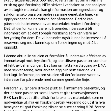
skal praktiseres, sett opp mot lovens formål om å fremme
etisk og god forskning. NEM skriver i vedtaket at der analyser
av biologisk materiale kan gi informasjon om egenskaper og
sykdomsrisiko også om andre i samme genetiske linje, kan
opplysningene ha betydning for pårørende. Derfor kan
pårørende ha interesse av at materialet brukes i forskning.
Det vil derfor kunne være i pårørendes interesse å bli
informert om at det foregår forskning som kan være av
betydning for dem. De vil herunder også kunne ha interesse i å
reservere seg mot kunnskap om forskningen og mot å bli
oppsøkt.
I denne aktuelle studien er formålet å undersøke effekten av
immunterapi mot brystkreft, og identifisere pasienter som har
effekt av behandlingen. Det kan omfatte kartlegging av DNA
med sekvensering, hvor arveanlegg blir helt eller delvis
kartlagt. Informasjon om studien vil derfor kunne være av
interesse for pårørende med samme genetiske linje.
Paragraf 28 gir bare direkte plikt til å informere pasienter, og
det er bare pasienter som i loven er gitt reservasjonsrett.
REK kan likevel stille vilkår for bruken av materialet som er
nødvendige ut ifra en forskningsetisk vurdering og ut ifra hva
hensynet til god forskning tilsier, se siste setning § 28 første