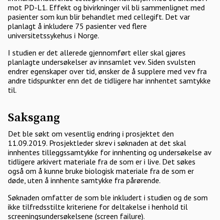
mot PD-L1. Effekt og bivirkninger vil bli sammenlignet med
pasienter som kun blir behandlet med cellegift. Det var
planlagt å inkludere 75 pasienter ved flere
universitetssykehus i Norge.
I studien er det allerede gjennomført eller skal gjøres
planlagte undersøkelser av innsamlet vev. Siden svulsten
endrer egenskaper over tid, ønsker de å supplere med vev fra
andre tidspunkter enn det de tidligere har innhentet samtykke
til.
Saksgang
Det ble søkt om vesentlig endring i prosjektet den
11.09.2019. Prosjektleder skrev i søknaden at det skal
innhentes tilleggssamtykke for innhenting og undersøkelse av
tidligere arkivert materiale fra de som er i live. Det søkes
også om å kunne bruke biologisk materiale fra de som er
døde, uten å innhente samtykke fra pårørende.
Søknaden omfatter de som ble inkludert i studien og de som
ikke tilfredsstilte kriteriene for deltakelse i henhold til
screeningsundersøkelsene (screen failure).