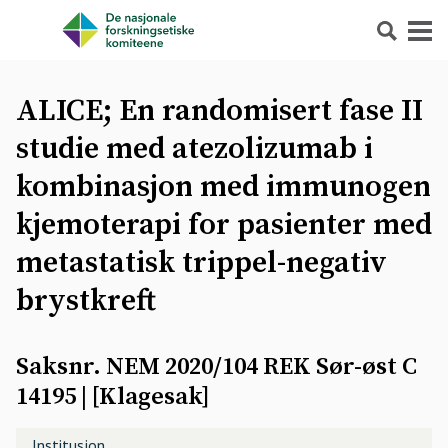
Søk
Meny
ALICE; En randomisert fase II
studie med atezolizumab i
kombinasjon med immunogen
kjemoterapi for pasienter med
metastatisk trippel-negativ
brystkreft
Saksnr. NEM 2020/104 REK Sør-øst C
14195
| [
Klagesak
]
Institusjon