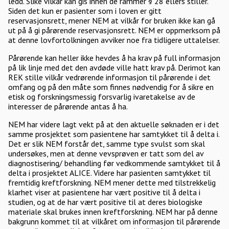
ledd. Slike vilkår kan gis innen de rammer § 28 ellers stiller.
Siden det kun er pasienter som i loven er gitt
reservasjonsrett, mener NEM at vilkår for bruken ikke kan gå
ut på å gi pårørende reservasjonsrett. NEM er oppmerksom på
at denne lovfortolkningen avviker noe fra tidligere uttalelser.
Pårørende kan heller ikke hevdes å ha krav på full informasjon
på lik linje med det den avdøde ville hatt krav på. Derimot kan
REK stille vilkår vedrørende informasjon til pårørende i det
omfang og på den måte som finnes nødvendig for å sikre en
etisk og forskningsmessig forsvarlig ivaretakelse av de
interesser de pårørende antas å ha.
NEM har videre lagt vekt på at den aktuelle søknaden er i det
samme prosjektet som pasientene har samtykket til å delta i.
Det er slik NEM forstår det, samme type svulst som skal
undersøkes, men at denne vevsprøven er tatt som del av
diagnostisering/ behandling før vedkommende samtykket til å
delta i prosjektet ALICE. Videre har pasienten samtykket til
fremtidig kreftforskning. NEM mener dette med tilstrekkelig
klarhet viser at pasientene har vært positive til å delta i
studien, og at de har vært positive til at deres biologiske
materiale skal brukes innen kreftforskning. NEM har på denne
bakgrunn kommet til at vilkåret om informasjon til pårørende