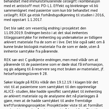
behandlet med immunstimulerende cellegift i kombinasjon
med et antistoff mot PD-L1. Effekt og bivirkninger vil bli
sammenlignet med pasienter som kun blir behandlet med
cellegift. REK ga etisk forhåndsgodkjenning til studien i 2016,
med oppstart 1.1.2017.
Det ble søkt om vesentlig endring i prosjektet den
11.09.2019. Endringen besto i at det skal innhentes
tilleggssamtykke for innhenting og undersøkelse av tidligere
arkivert materiale fra de som er i live. Det ble også søkt om å
kunne bruke biologisk materiale fra de som er døde, uten å
innhente samtykke fra pårørende.
REK sør-øst C godkjente endringen, men med vilkår om at
pårørende til de pasientene som er døde skal få informasjon,
og gis adgang til å reservere seg mot bruken av materialet, jf.
helseforskningsloven § 28.
Søker klagde på REKs vilkår den 19.12.19. I klagen blir det
vist til at pasientene som samtykket til den opprinnelige
ALICE- studien, ikke hadde spesifikt samtykket til innhenting
av arkivert materiale og de analysene det nå planlegges å
gjøre, men at de hadde samtykket til andre fremtidige
kreftforskningsprosjekter. Prosjektleder viste til at formålet