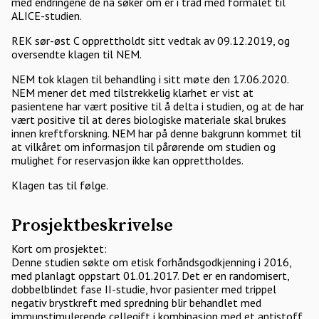
med endringene de nå søker om er i tråd med formålet til
ALICE-studien.
REK sør-øst C opprettholdt sitt vedtak av 09.12.2019, og
oversendte klagen til NEM.
NEM tok klagen til behandling i sitt møte den 17.06.2020.
NEM mener det med tilstrekkelig klarhet er vist at
pasientene har vært positive til å delta i studien, og at de har
vært positive til at deres biologiske materiale skal brukes
innen kreftforskning. NEM har på denne bakgrunn kommet til
at vilkåret om informasjon til pårørende om studien og
mulighet for reservasjon ikke kan opprettholdes.
Klagen tas til følge.
Prosjektbeskrivelse
Kort om prosjektet:
Denne studien søkte om etisk forhåndsgodkjenning i 2016,
med planlagt oppstart 01.01.2017. Det er en randomisert,
dobbelblindet fase II-studie, hvor pasienter med trippel
negativ brystkreft med spredning blir behandlet med
immunstimulerende cellegift i kombinasjon med et antistoff