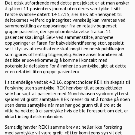
Det etisk utfordrende med dette prosjektet er at man ønsker
å gå inn i 11 pasienters journal uten deres samtykke. I sitt
første svarbrev datert 14.12.15, sier REK at «hensynet til
deltakernes velferd og integritet vanskelig kan ivaretas ved
sammenstilling av opplysninger fra en relativ begrenset
gruppe pasienter, der symptombeskrivelse fra kun 11
pasienter skal inngå. Selv ved sammenstilte, anonyme
opplysninger er faren for bakveisidentifisering stor, spesielt
sett i lys av at resultatene skal inngå i en norsk publikasjon
som gjøres offentlig tilgjengelig. Videre anser komiteen at
det ikke er uoverkommelig å komme i kontakt med
potensielle deltakere for å innhente samtykke, gitt at dette
er en relativt liten gruppe pasienter.»
I sitt endelige vedtak 4.2.16, opprettholder REK sin skepsis til
forskning uten samtykke. REK henviser til at prosjektleder
selv har sagt at pasienter med Münchhausen syndrom ytterst
sjelden vil gi sitt samtykke. REK mener da at å forske på noen
uten deres samtykke når man har god grunn til å tro at de
ville ha nektet å gi samtykke hvis de ble forespurt om det, er
«klart integritetskrenkende».
Samtidig hevder REK i samme brev at heller ikke forskning
med samtykke vil være greit: «Etter komiteens syn vil det