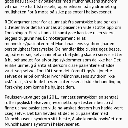
gode kasuistikker av pasienter med Münchhausens syndrom,
vil man ikke ha tilstrekkelig oppmerksom på syndromet og
muligheten for å møte på slike pasienter i helsevesenet.
REK argumenterer for at unntak fra samtykke bare bør gis i
tilfeller hvor det kan antas at pasienten ville støtte opp om
forskningen. Et slikt antatt samtykke kan ikke uten videre
legges til grunn her. Et motargument er at
mennesker/pasienter med Münchhausens syndrom, har en
personlighetsforstyrrelse. De handler ikke til sitt eget beste,
og påfører seg selv innimellom betydelig skade i sin iver etter
å bli behandlet for alvorlige sykdommer som de ikke har. Det
er ikke urimelig å anta at dersom disse pasientene «hadde
vært seg selv» - forstått som det fornuftige/rasjonelle
selvet de er på områder hvor Münchhausens syndrom ikke
«slår ut», så ville de ha vært interessert i både behandling og
forskning som kunne ha hjulpet dem.
Paulssen-utvalget ga i 2011 «antatt samtykke» en sentral
rolle i psykisk helsevern, hvor nettopp «testen» besto i å
finne ut hva pasienten ville ha ønsket dersom hun hadde vært
«seg selv». Det kan hevdes at det er til pasienter med
Münchhausens syndrom sitt beste, å øke kunnskapsnivået om
Münchhausens syndrom i helsevesenet.