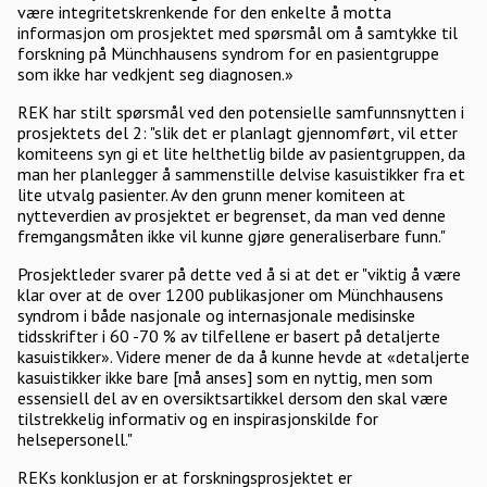
være integritetskrenkende for den enkelte å motta
informasjon om prosjektet med spørsmål om å samtykke til
forskning på Münchhausens syndrom for en pasientgruppe
som ikke har vedkjent seg diagnosen.»
REK har stilt spørsmål ved den potensielle samfunnsnytten i
prosjektets del 2: "slik det er planlagt gjennomført, vil etter
komiteens syn gi et lite helthetlig bilde av pasientgruppen, da
man her planlegger å sammenstille delvise kasuistikker fra et
lite utvalg pasienter. Av den grunn mener komiteen at
nytteverdien av prosjektet er begrenset, da man ved denne
fremgangsmåten ikke vil kunne gjøre generaliserbare funn."
Prosjektleder svarer på dette ved å si at det er "viktig å være
klar over at de over 1200 publikasjoner om Münchhausens
syndrom i både nasjonale og internasjonale medisinske
tidsskrifter i 60 -70 % av tilfellene er basert på detaljerte
kasuistikker». Videre mener de da å kunne hevde at «detaljerte
kasuistikker ikke bare [må anses] som en nyttig, men som
essensiell del av en oversiktsartikkel dersom den skal være
tilstrekkelig informativ og en inspirasjonskilde for
helsepersonell."
REKs konklusjon er at forskningsprosjektet er