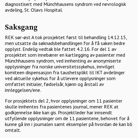
diagnostisert med Münchhausens syndrom ved nevrologisk
avdeling, St. Olavs Hospital.
Saksgang
REK sør-øst A tok prosjektet først til behandling 14.12.15,
men utsatte da søknadsbehandlingen for å få saken bedre
opplyst. Endelig vedtak ble fattet 4.2.16. For del 1 av
prosjektet som innebærer en kartlegging av pasienter med
Münchhausens syndrom, ved innhenting av anonymiserte
opplysninger fra norske universitetssykehus, innvilget
komiteen dispensasjon fra taushetsplikt til IKT avdelinger
ved aktuelle sykehus for å utlevere opplysninger som
omfattet initialer, fødselsår, kjønn og årstall av
innleggelsen/ene.
For prosjektets del 2, hvor opplysninger om 11 pasienter
skulle innhentes fra pasientenes journal, mener REK at
godkjennelse ikke kan gis. Prosjektleder har innsendt
utfyllende opplysninger om de 11 pasientene, behovet for å
kunne gå inn i journalen samt eksempler på hvordan de kan bli
omtalt.