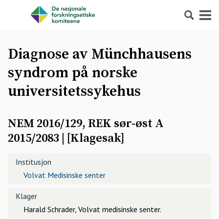
Søk
Meny
Diagnose av Münchhausens
syndrom på norske
universitetssykehus
NEM 2016/129, REK sør-øst A
2015/2083
| [
Klagesak
]
Institusjon
Volvat Medisinske senter
Klager
Harald Schrader, Volvat medisinske senter.