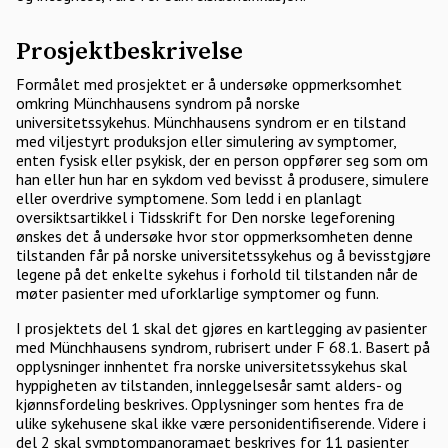
Prosjektbeskrivelse
Formålet med prosjektet er å undersøke oppmerksomhet
omkring Münchhausens syndrom på norske
universitetssykehus. Münchhausens syndrom er en tilstand
med viljestyrt produksjon eller simulering av symptomer,
enten fysisk eller psykisk, der en person oppfører seg som om
han eller hun har en sykdom ved bevisst å produsere, simulere
eller overdrive symptomene. Som ledd i en planlagt
oversiktsartikkel i Tidsskrift for Den norske legeforening
ønskes det å undersøke hvor stor oppmerksomheten denne
tilstanden får på norske universitetssykehus og å bevisstgjøre
legene på det enkelte sykehus i forhold til tilstanden når de
møter pasienter med uforklarlige symptomer og funn.
I prosjektets del 1 skal det gjøres en kartlegging av pasienter
med Münchhausens syndrom, rubrisert under F 68.1. Basert på
opplysninger innhentet fra norske universitetssykehus skal
hyppigheten av tilstanden, innleggelsesår samt alders- og
kjønnsfordeling beskrives. Opplysninger som hentes fra de
ulike sykehusene skal ikke være personidentifiserende. Videre i
del 2 skal symptompanoramaet beskrives for 11 pasienter