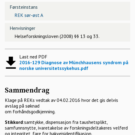
Førsteinstans
REK sør-øst A
Henvisninger
Helseforskningsloven (2008) §§ 13 og 33.
Last ned PDF
2016-129 Diagnose av Münchhausens syndrom på
norske universitetssykehus.pdf
Sammendrag
Klage på REKs vedtak av 04.02.2016 hvor det gis delvis
avslag på søknad
om forhåndsgodkjenning.
Stikkord
:samtykke, dispensasjon fra taushetsplikt,
samfunnsnytte, ivaretakelse av forskningsdeltakeres velferd
og integritet, fare for bakveisidentifikasjon.