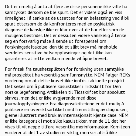
Det er rimelig å anta at flere av disse personene ikke ville ha
samtykket dersom de ble spurt. Det er videre også en viss
rimelighet i å tenke at de utsettes for en belastning ved å bli
spurt ettersom de da konfronteres med en psykiatrisk
diagnose de kanskje ikke er klar over at de har eller som de
muligens bestrider. Det er dessuten videre vanskelig å tenke
seg en forsvarlig måte å sende ut forespørsel om
forskningsdeltakelse, den tid et slikt brev må inneholde
særdeles sensitive helseopplysninger og det ikke kan
garanteres at rette vedkommende vil åpne brevet.
For fritak fra taushetsplikten for forskning uten samtykke
må prosjektet ha vesentlig samfunnsnytte. NEM følger REKs
vurdering om at dette kravet ikke innfris i aktuelle prosjekt.
Det søkes om å publisere kasuistikker i Tidsskrift for Den
norske legeforening. Artikkelen til Tidsskriftet bør absolutt
skrives, men det er ikke avgjørende med disse
journalopplysningene. Fra diagnosekriteriene er det mulig å
publisere en oversiktsartikkel med fremstilling av diagnosen,
gjerne illustrert med bruk av internasjonalt kjente case. NEM
er ikke kategorisk i mot slike kasuistikker, men de 11 det her
vises til vil neppe tilføre vesentlig merinformasjon. Komiteen
vurderer at del 1 av studien er viktig, men ser altså ikke