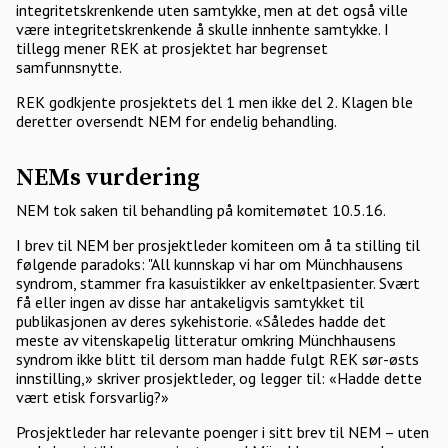
integritetskrenkende uten samtykke, men at det også ville
være integritetskrenkende å skulle innhente samtykke. I
tillegg mener REK at prosjektet har begrenset
samfunnsnytte.
REK godkjente prosjektets del 1 men ikke del 2. Klagen ble
deretter oversendt NEM for endelig behandling.
NEMs vurdering
NEM tok saken til behandling på komitemøtet 10.5.16.
I brev til NEM ber prosjektleder komiteen om å ta stilling til
følgende paradoks: "All kunnskap vi har om Münchhausens
syndrom, stammer fra kasuistikker av enkeltpasienter. Svært
få eller ingen av disse har antakeligvis samtykket til
publikasjonen av deres sykehistorie. «Således hadde det
meste av vitenskapelig litteratur omkring Münchhausens
syndrom ikke blitt til dersom man hadde fulgt REK sør-østs
innstilling,» skriver prosjektleder, og legger til: «Hadde dette
vært etisk forsvarlig?»
Prosjektleder har relevante poenger i sitt brev til NEM – uten