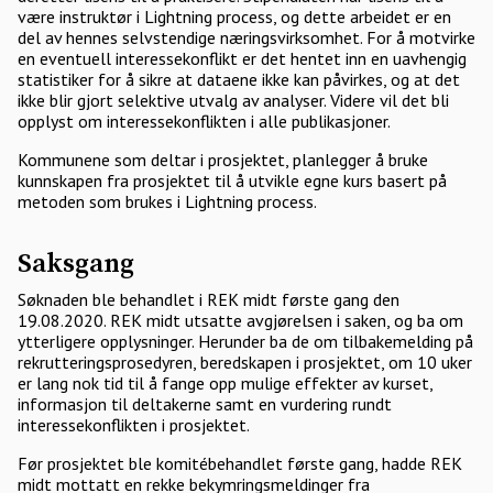
være instruktør i Lightning process, og dette arbeidet er en
del av hennes selvstendige næringsvirksomhet. For å motvirke
en eventuell interessekonflikt er det hentet inn en uavhengig
statistiker for å sikre at dataene ikke kan påvirkes, og at det
ikke blir gjort selektive utvalg av analyser. Videre vil det bli
opplyst om interessekonflikten i alle publikasjoner.
Kommunene som deltar i prosjektet, planlegger å bruke
kunnskapen fra prosjektet til å utvikle egne kurs basert på
metoden som brukes i Lightning process.
Saksgang
Søknaden ble behandlet i REK midt første gang den
19.08.2020. REK midt utsatte avgjørelsen i saken, og ba om
ytterligere opplysninger. Herunder ba de om tilbakemelding på
rekrutteringsprosedyren, beredskapen i prosjektet, om 10 uker
er lang nok tid til å fange opp mulige effekter av kurset,
informasjon til deltakerne samt en vurdering rundt
interessekonflikten i prosjektet.
Før prosjektet ble komitébehandlet første gang, hadde REK
midt mottatt en rekke bekymringsmeldinger fra