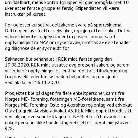
umiddelbart, mens kontrollgruppen vil gjennomgå kurset 10
uker etter første gruppe er ferdig. Stipendiaten vil være
instruktør på kurset.
Før og etter kurset vil deltakerne svare på spørreskjema.
Dette gjentas så etter seks uker, og igjen etter ti uker. Det vil
videre innhentes opplysninger fra pasientjournal samt
opplysninger fra NAV om sykefravær, mottak av ev. stønader
og diagnose de er sykmeldt for.
Søknaden ble behandlet i REK midt første gang den
19.08.2020. REK midt utsatte avgjørelsen i saken, og ba om
ytterligere opplysninger. Etter å ha mottatt tilbakemelding
fra prosjektleder ble søknaden behandlet og godkjent i
vedtak datert 16.11.2020.
Prosjektet ble påklaget fra flere enkeltpersoner, samt fra
Norges ME- forening, foreningen ME-foreldrene, samt fra
Norges ME-forening- Oslo og Akershus regionlag ved advokat
Olav Lægreid, Advisio advokat AS. REK Midt opprettholdt sitt
vedtak, og oversendte klagen til NEM etter å ha vurdert at
enkeltpersoner ikke hadde klagerett etter forvaltningsloven
§28.