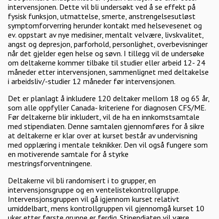
intervensjonen. Dette vil bli undersøkt ved å se effekt på
fysisk funksjon, utmattelse, smerte, anstrengelsesutløst
symptomforverring herunder kontakt med helsevesenet og
ev. oppstart av nye medisiner, mentalt velvære, livskvalitet,
angst og depresjon, parforhold, personlighet, overbevisninger
når det gjelder egen helse og søvn. I tillegg vil de undersøke
om deltakerne kommer tilbake til studier eller arbeid 12- 24
måneder etter intervensjonen, sammenlignet med deltakelse
i arbeidsliv/-studier 12 måneder før intervensjonen.
Det er planlagt å inkludere 120 deltaker mellom 18 og 65 år,
som alle oppfyller Canada- kriteriene for diagnosen CFS/ME.
Før deltakerne blir inkludert, vil de ha en innkomstsamtale
med stipendiaten. Denne samtalen gjennomføres for å sikre
at deltakerne er klar over at kurset består av undervisning
med opplæring i mentale teknikker. Den vil også fungere som
en motiverende samtale for å styrke
mestringsforventningene.
Deltakerne vil bli randomisert i to grupper, en
intervensjonsgruppe og en ventelistekontrollgruppe.
Intervensjonsgruppen vil gå igjennom kurset relativt
umiddelbart, mens kontrollgruppen vil gjennomgå kurset 10
uker etter første gruppe er ferdig. Stipendiaten vil være