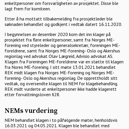
enkeltpersoner om forsvarligheten av prosjektet. Disse ble
lagt frem for komiteen.
Etter å ha mottatt tilbakemelding fra prosjektleder ble
søknaden behandlet og godkjent i vedtak datert 16.11.2020.
I begynnelsen av desember 2020 kom det inn klager på
prosjektet fra flere enkeltpersoner, samt fra Norges ME-
forening ved styreleder og generalsekretær, foreningen ME-
foreldrene, samt fra Norges ME-forening- Oslo og Akershus
regionlag ved advokat Olav Lægreid, Advisio advokat AS.
Klagen fra Foreningen ME-foreldrene var en støtte til klagen
fra Nores ME-forening. I sitt møte 13.01.2021 behandlet
REK midt klagen fra Norges ME-forening og Norges ME-
forening- Oslo og Akershus regionlag. De opprettholdt sitt
vedtak, og oversendte klagen til NEM for klagebehandling.
REK midt vurderte at enkeltpersoner ikke hadde klagerett
etter forvaltningsloven §28.
NEMs vurdering
NEM behandlet klagen i to påfølgende møter, henholdsvis
16.03.2021 og 04.05.2021. Klagen ble behandlet med