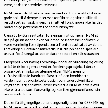
forskningsfelt, som forskning på Lightning process må sies å
være, er dette særdeles relevant.
NEM mener de tiltakene som er iverksatt i prosjektet ikke er
gode nok til å dempe interessekonflikten og skape tillit til
resultatet av forskningen. I så fall vil forskningen ikke ha det
nødvendige potensialet for samfunnsnytte.
Uansett hvilke resultater forskningen vil gi, mener NEM at
det på grunn av den ovenfor omtalte interessekonflikten vil
være vanskelig for stipendiaten å fronte resultatet av denne
forskningen. Forskningsansvarlig institusjon har et spesielt
ansvar for å unngå at stipendiater settes i en slik situasjon.
I begrepet «forsvarlig forskning» inngår en vurdering og veiing
av både risiko og nytte ved et forskningsprosjekt. I dette
prosjektet er risiko og ulempe etter NEMs mening
tilfredsstillende håndtert. Basert på den kombinerte
vurderingen av prosjektets design og interessekonflikten
knyttet til stipendiaten, anser imidlertid NEM at prosjektet
ikke er å anse som forsvarlig, og kan ikke gjennomføres i sin
nåværende form.
Det er få tilgjengelige behandlingsmuligheter for CFS/ ME, og
NEM mener generelt at det er behov for mer forskning innen