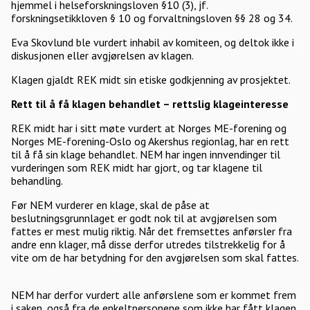
hjemmel i helseforskningsloven §10 (3), jf.
forskningsetikkloven § 10 og forvaltningsloven §§ 28 og 34.
Eva Skovlund ble vurdert inhabil av komiteen, og deltok ikke i
diskusjonen eller avgjørelsen av klagen.
Klagen gjaldt REK midt sin etiske godkjenning av prosjektet.
Rett til å få klagen behandlet – rettslig klageinteresse
REK midt har i sitt møte vurdert at Norges ME-forening og
Norges ME-forening-Oslo og Akershus regionlag, har en rett
til å få sin klage behandlet. NEM har ingen innvendinger til
vurderingen som REK midt har gjort, og tar klagene til
behandling.
Før NEM vurderer en klage, skal de påse at
beslutningsgrunnlaget er godt nok til at avgjørelsen som
fattes er mest mulig riktig. Når det fremsettes anførsler fra
andre enn klager, må disse derfor utredes tilstrekkelig for å
vite om de har betydning for den avgjørelsen som skal fattes.
NEM har derfor vurdert alle anførslene som er kommet frem
i saken, også fra de enkeltpersonene som ikke har fått klagen