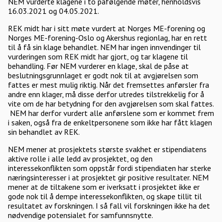
NEM vurderte klagene i to påfølgende møter, henholdsvis
16.03.2021 og 04.05.2021.
REK midt har i sitt møte vurdert at Norges ME-forening og
Norges ME-forening-Oslo og Akershus regionlag, har en rett
til å få sin klage behandlet. NEM har ingen innvendinger til
vurderingen som REK midt har gjort, og tar klagene til
behandling. Før NEM vurderer en klage, skal de påse at
beslutningsgrunnlaget er godt nok til at avgjørelsen som
fattes er mest mulig riktig. Når det fremsettes anførsler fra
andre enn klager, må disse derfor utredes tilstrekkelig for å
vite om de har betydning for den avgjørelsen som skal fattes.
NEM har derfor vurdert alle anførslene som er kommet frem
i saken, også fra de enkeltpersonene som ikke har fått klagen
sin behandlet av REK.
NEM mener at prosjektets største svakhet er stipendiatens
aktive rolle i alle ledd av prosjektet, og den
interessekonflikten som oppstår fordi stipendiaten har sterke
næringsinteresser i at prosjektet gir positive resultater. NEM
mener at de tiltakene som er iverksatt i prosjektet ikke er
gode nok til å dempe interessekonflikten, og skape tillit til
resultatet av forskningen. I så fall vil forskningen ikke ha det
nødvendige potensialet for samfunnsnytte.