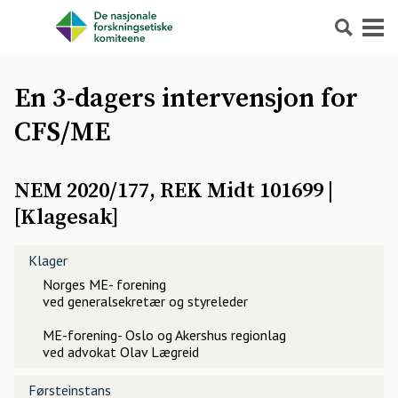
Søk
Meny
En 3-dagers intervensjon for
CFS/ME
NEM 2020/177, REK Midt 101699
|
[
Klagesak
]
Klager
Norges ME- forening
ved generalsekretær og styreleder
ME-forening- Oslo og Akershus regionlag
ved advokat Olav Lægreid
Førsteinstans