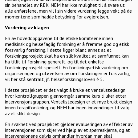
sin behandlet av REK. NEM har ikke mulighet til å svare ut
alle anførslene, men vil i sin videre vurdering legge vekt på de
momentene som hadde betydning for avgjørelsen.
Vurdering av klagen
En av hovedoppgavene til de etiske komiteene innen
medisinsk og helsefaglig forskning er å fremme god og etisk
forsvarlig forskning. I dette ligger blant annet at et
forskningsprosjekt skal ha en slik kvalitet at samfunnet kan
ha tillit til forskning generelt, og til det enkelte
forskningsprosjekt spesielt. En forskningsetisk vurdering om
organiseringen og utøvelsen av om forskningen er forsvarlig,
vil her stå sentralt, jf. helseforskningsloven § 5.
I dette prosjektet er det valgt å bruke et ventelistedesign,
hvor kontrollgruppen gjennomgår samme kurs ti uker etter
intervensjonsgruppen. Ventelistedesign er et mye brukt design
innen terapiforskning, og NEM har ingen innvendinger til valg
av et slikt design.
En svakhet ved prosjektet gjelder evalueringen av effekter av
intervensjonen som skjer ved hjelp av et spørreskjema, og at
intervensjonene delvis omhandler hvordan man skal