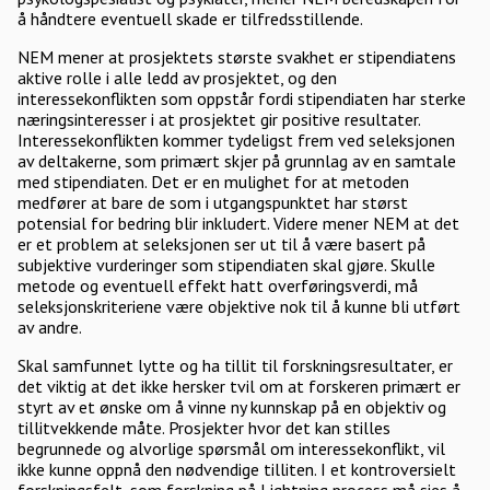
å håndtere eventuell skade er tilfredsstillende.
NEM mener at prosjektets største svakhet er stipendiatens
aktive rolle i alle ledd av prosjektet, og den
interessekonflikten som oppstår fordi stipendiaten har sterke
næringsinteresser i at prosjektet gir positive resultater.
Interessekonflikten kommer tydeligst frem ved seleksjonen
av deltakerne, som primært skjer på grunnlag av en samtale
med stipendiaten. Det er en mulighet for at metoden
medfører at bare de som i utgangspunktet har størst
potensial for bedring blir inkludert. Videre mener NEM at det
er et problem at seleksjonen ser ut til å være basert på
subjektive vurderinger som stipendiaten skal gjøre. Skulle
metode og eventuell effekt hatt overføringsverdi, må
seleksjonskriteriene være objektive nok til å kunne bli utført
av andre.
Skal samfunnet lytte og ha tillit til forskningsresultater, er
det viktig at det ikke hersker tvil om at forskeren primært er
styrt av et ønske om å vinne ny kunnskap på en objektiv og
tillitvekkende måte. Prosjekter hvor det kan stilles
begrunnede og alvorlige spørsmål om interessekonflikt, vil
ikke kunne oppnå den nødvendige tilliten. I et kontroversielt