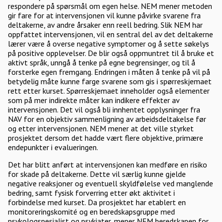
respondere på spørsmål om egen helse. NEM mener metoden
gir fare for at intervensjonen vil kunne påvirke svarene fra
deltakerne, av andre årsaker enn reell bedring. Slik NEM har
oppfattet intervensjonen, vil en sentral del av det deltakerne
lærer være å overse negative symptomer og å sette søkelys
på positive opplevelser. De blir også oppmuntret til å bruke et
aktivt språk, unngå å tenke på egne begrensinger, og til å
forsterke egen fremgang. Endringen i måten å tenke på vil på
betydelig måte kunne farge svarene som gis i spørreskjemaet
rett etter kurset. Spørreskjemaet inneholder også elementer
som på mer indirekte måter kan indikere effekter av
intervensjonen. Det vil også bli innhentet opplysninger fra
NAV for en objektiv sammenligning av arbeidsdeltakelse før
og etter intervensjonen. NEM mener at det ville styrket
prosjektet dersom det hadde vært flere objektive, primære
endepunkter i evalueringen.
Det har blitt anført at intervensjonen kan medføre en risiko
for skade på deltakerne. Dette vil særlig kunne gjelde
negative reaksjoner og eventuell skyldfølelse ved manglende
bedring, samt fysisk forverring etter økt aktivitet i
forbindelse med kurset. Da prosjektet har etablert en
monitoreringskomité og en beredskapsgruppe med
psykologspesialist og psykiater, mener NEM beredskapen for