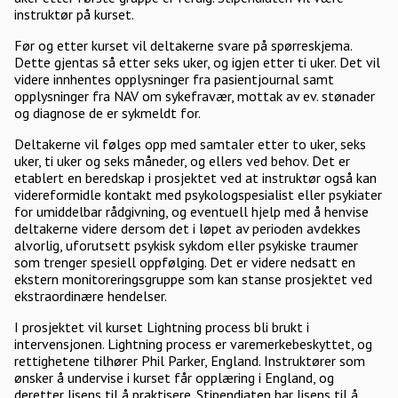
instruktør på kurset.
Før og etter kurset vil deltakerne svare på spørreskjema.
Dette gjentas så etter seks uker, og igjen etter ti uker. Det vil
videre innhentes opplysninger fra pasientjournal samt
opplysninger fra NAV om sykefravær, mottak av ev. stønader
og diagnose de er sykmeldt for.
Deltakerne vil følges opp med samtaler etter to uker, seks
uker, ti uker og seks måneder, og ellers ved behov. Det er
etablert en beredskap i prosjektet ved at instruktør også kan
videreformidle kontakt med psykologspesialist eller psykiater
for umiddelbar rådgivning, og eventuell hjelp med å henvise
deltakerne videre dersom det i løpet av perioden avdekkes
alvorlig, uforutsett psykisk sykdom eller psykiske traumer
som trenger spesiell oppfølging. Det er videre nedsatt en
ekstern monitoreringsgruppe som kan stanse prosjektet ved
ekstraordinære hendelser.
I prosjektet vil kurset Lightning process bli brukt i
intervensjonen. Lightning process er varemerkebeskyttet, og
rettighetene tilhører Phil Parker, England. Instruktører som
ønsker å undervise i kurset får opplæring i England, og
deretter lisens til å praktisere. Stipendiaten har lisens til å