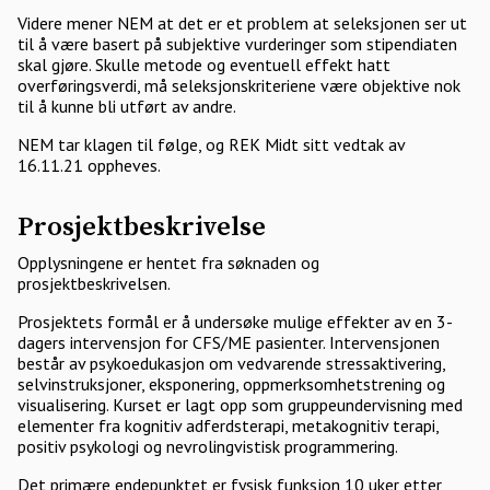
Videre mener NEM at det er et problem at seleksjonen ser ut
til å være basert på subjektive vurderinger som stipendiaten
skal gjøre. Skulle metode og eventuell effekt hatt
overføringsverdi, må seleksjonskriteriene være objektive nok
til å kunne bli utført av andre.
NEM tar klagen til følge, og REK Midt sitt vedtak av
16.11.21 oppheves.
Prosjektbeskrivelse
Opplysningene er hentet fra søknaden og
prosjektbeskrivelsen.
Prosjektets formål er å undersøke mulige effekter av en 3-
dagers intervensjon for CFS/ME pasienter. Intervensjonen
består av psykoedukasjon om vedvarende stressaktivering,
selvinstruksjoner, eksponering, oppmerksomhetstrening og
visualisering. Kurset er lagt opp som gruppeundervisning med
elementer fra kognitiv adferdsterapi, metakognitiv terapi,
positiv psykologi og nevrolingvistisk programmering.
Det primære endepunktet er fysisk funksjon 10 uker etter