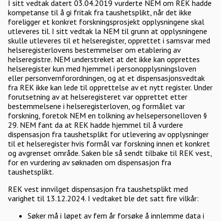
I sitt vedtak datert 03.04.2019 vurderte NEM om REK hadde
kompetanse til å gi fritak fra taushetsplikt, når det ikke
foreligger et konkret forskningsprosjekt opplysningene skal
utleveres til. I sitt vedtak la NEM til grunn at opplysningene
skulle utleveres til et helseregister, opprettet i samsvar med
helseregisterlovens bestemmelser om etablering av
helseregistre. NEM understreket at det ikke kan opprettes
helseregister kun med hjemmel i personopplysningsloven
eller personvernforordningen, og at et dispensasjonsvedtak
fra REK ikke kan lede til opprettelse av et nytt register. Under
forutsetning av at helseregisteret var opprettet etter
bestemmelsene i helseregisterloven, og formålet var
forskning, foretok NEM en tolkning av helsepersonelloven §
29. NEM fant da at REK hadde hjemmel til å vurdere
dispensasjon fra taushetsplikt for utlevering av opplysninger
til et helseregister hvis formål var forskning innen et konkret
og avgrenset område. Saken ble så sendt tilbake til REK vest,
for en vurdering av søknaden om dispensasjon fra
taushetsplikt.
REK vest innvilget dispensasjon fra taushetsplikt med
varighet til 13.12.2024. I vedtaket ble det satt fire vilkår:
Søker må i løpet av fem år forsøke å innlemme data i