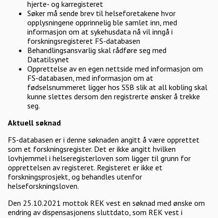
hjerte- og karregisteret
Søker må sende brev til helseforetakene hvor
opplysningene opprinnelig ble samlet inn, med
informasjon om at sykehusdata nå vil inngå i
forskningsregisteret FS-databasen
Behandlingsansvarlig skal rådføre seg med
Datatilsynet
Opprettelse av en egen nettside med informasjon om
FS-databasen, med informasjon om at
fødselsnummeret ligger hos SSB slik at all kobling skal
kunne slettes dersom den registrerte ønsker å trekke
seg.
Aktuell søknad
FS-databasen er i denne søknaden angitt å være opprettet
som et forskningsregister. Det er ikke angitt hvilken
lovhjemmel i helseregisterloven som ligger til grunn for
opprettelsen av registeret. Registeret er ikke et
forskningsprosjekt, og behandles utenfor
helseforskningsloven.
Den 25.10.2021 mottok REK vest en søknad med ønske om
endring av dispensasjonens sluttdato, som REK vest i