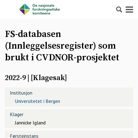
Søk
Meny
FS-databasen
(Innleggelsesregister) som
brukt i CVDNOR-prosjektet
2022-9
| [
Klagesak
]
Institusjon
Universitetet i Bergen
Klager
Jannicke Igland
Førsteinstans