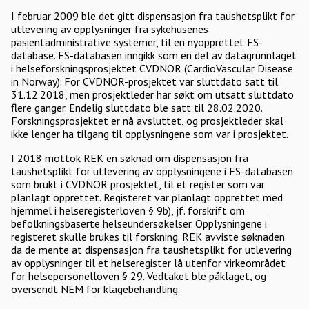
I februar 2009 ble det gitt dispensasjon fra taushetsplikt for
utlevering av opplysninger fra sykehusenes
pasientadministrative systemer, til en nyopprettet FS-
database. FS-databasen inngikk som en del av datagrunnlaget
i helseforskningsprosjektet CVDNOR (CardioVascular Disease
in Norway). For CVDNOR-prosjektet var sluttdato satt til
31.12.2018, men prosjektleder har søkt om utsatt sluttdato
flere ganger. Endelig sluttdato ble satt til 28.02.2020.
Forskningsprosjektet er nå avsluttet, og prosjektleder skal
ikke lenger ha tilgang til opplysningene som var i prosjektet.
I 2018 mottok REK en søknad om dispensasjon fra
taushetsplikt for utlevering av opplysningene i FS-databasen
som brukt i CVDNOR prosjektet, til et register som var
planlagt opprettet. Registeret var planlagt opprettet med
hjemmel i helseregisterloven § 9b), jf. forskrift om
befolkningsbaserte helseundersøkelser. Opplysningene i
registeret skulle brukes til forskning. REK avviste søknaden
da de mente at dispensasjon fra taushetsplikt for utlevering
av opplysninger til et helseregister lå utenfor virkeområdet
for helsepersonelloven § 29. Vedtaket ble påklaget, og
oversendt NEM for klagebehandling.