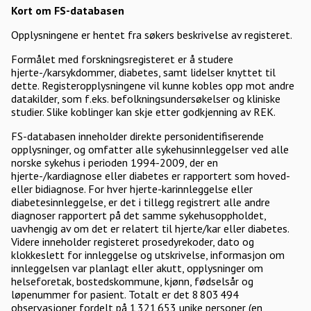
Kort om FS-databasen
Opplysningene er hentet fra søkers beskrivelse av registeret.
Formålet med forskningsregisteret er å studere
hjerte-/karsykdommer, diabetes, samt lidelser knyttet til
dette. Registeropplysningene vil kunne kobles opp mot andre
datakilder, som f.eks. befolkningsundersøkelser og kliniske
studier. Slike koblinger kan skje etter godkjenning av REK.
FS-databasen inneholder direkte personidentifiserende
opplysninger, og omfatter alle sykehusinnleggelser ved alle
norske sykehus i perioden 1994-2009, der en
hjerte-/kardiagnose eller diabetes er rapportert som hoved-
eller bidiagnose. For hver hjerte-karinnleggelse eller
diabetesinnleggelse, er det i tillegg registrert alle andre
diagnoser rapportert på det samme sykehusoppholdet,
uavhengig av om det er relatert til hjerte/kar eller diabetes.
Videre inneholder registeret prosedyrekoder, dato og
klokkeslett for innleggelse og utskrivelse, informasjon om
innleggelsen var planlagt eller akutt, opplysninger om
helseforetak, bostedskommune, kjønn, fødselsår og
løpenummer for pasient. Totalt er det 8 803 494
observasjoner fordelt på 1 321 653 unike personer (en