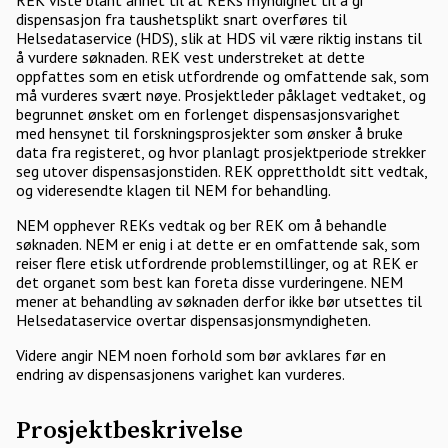
REK viste blant annet til at REKs myndighet til å gi
dispensasjon fra taushetsplikt snart overføres til
Helsedataservice (HDS), slik at HDS vil være riktig instans til
å vurdere søknaden. REK vest understreket at dette
oppfattes som en etisk utfordrende og omfattende sak, som
må vurderes svært nøye. Prosjektleder påklaget vedtaket, og
begrunnet ønsket om en forlenget dispensasjonsvarighet
med hensynet til forskningsprosjekter som ønsker å bruke
data fra registeret, og hvor planlagt prosjektperiode strekker
seg utover dispensasjonstiden. REK opprettholdt sitt vedtak,
og videresendte klagen til NEM for behandling.
NEM opphever REKs vedtak og ber REK om å behandle
søknaden. NEM er enig i at dette er en omfattende sak, som
reiser flere etisk utfordrende problemstillinger, og at REK er
det organet som best kan foreta disse vurderingene. NEM
mener at behandling av søknaden derfor ikke bør utsettes til
Helsedataservice overtar dispensasjonsmyndigheten.
Videre angir NEM noen forhold som bør avklares før en
endring av dispensasjonens varighet kan vurderes.
Prosjektbeskrivelse