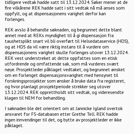
tidligere vedtak hadde satt til 13.12.2024. Søker mener at de
fire vilkårene REK hadde satt i sitt vedtak nå må anses som
oppfylt, og at dispensasjonens varighet derfor kan
forlenges.
REK avslo å behandle søknaden, og begrunnet dette blant
annet med at REKs myndighet til å gi dispensasjon fra
taushetsplikt snart vil bli overført til Helsedataservice (HDS),
og at HDS da vil være riktig instans til å vurdere om
dispensasjonens varighet skulle forlenges utover 13.12.2024.
REK vest understreket at dette oppfattes som en etisk
utfordrende og omfattende sak, som må vurderes svært
nøye. Prosjektleder påklaget vedtaket, og begrunnet ønsket
om en forlenget dispensasjonsvarighet med hensynet til
forskningsprosjekter som ønsker å bruke data fra registeret,
og hvor planlagt prosjektperiode strekker seg utover
13.12.2024. REK opprettholdt sitt vedtak, og videresendte
klagen til NEM for behandling.
I søknaden ble det orientert om at Jannicke Igland overtok
ansvaret for FS-databasen etter Grethe Tell. REK hadde
ingen innvendinger til det, og bytte av prosjektleder er ikke
påklaget.