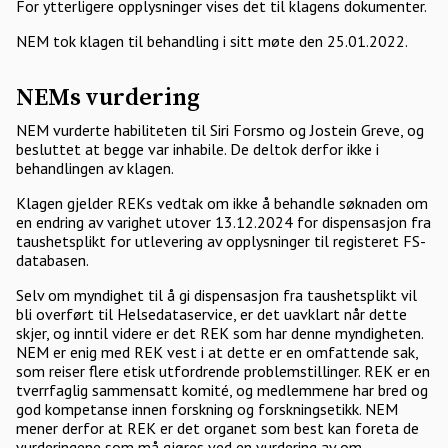
For ytterligere opplysninger vises det til klagens dokumenter.
NEM tok klagen til behandling i sitt møte den 25.01.2022.
NEMs vurdering
NEM vurderte habiliteten til Siri Forsmo og Jostein Greve, og
besluttet at begge var inhabile. De deltok derfor ikke i
behandlingen av klagen.
Klagen gjelder REKs vedtak om ikke å behandle søknaden om
en endring av varighet utover 13.12.2024 for dispensasjon fra
taushetsplikt for utlevering av opplysninger til registeret FS-
databasen.
Selv om myndighet til å gi dispensasjon fra taushetsplikt vil
bli overført til Helsedataservice, er det uavklart når dette
skjer, og inntil videre er det REK som har denne myndigheten.
NEM er enig med REK vest i at dette er en omfattende sak,
som reiser flere etisk utfordrende problemstillinger. REK er en
tverrfaglig sammensatt komité, og medlemmene har bred og
god kompetanse innen forskning og forskningsetikk. NEM
mener derfor at REK er det organet som best kan foreta de
vurderingene som må gjøres ved en vurdering av om