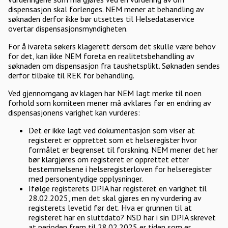
dispensasjon skal forlenges. NEM mener at behandling av
søknaden derfor ikke bør utsettes til Helsedataservice
overtar dispensasjonsmyndigheten.
For å ivareta søkers klagerett dersom det skulle være behov
for det, kan ikke NEM foreta en realitetsbehandling av
søknaden om dispensasjon fra taushetsplikt. Søknaden sendes
derfor tilbake til REK for behandling.
Ved gjennomgang av klagen har NEM lagt merke til noen
forhold som komiteen mener må avklares før en endring av
dispensasjonens varighet kan vurderes:
Det er ikke lagt ved dokumentasjon som viser at
registeret er opprettet som et helseregister hvor
formålet er begrenset til forskning. NEM mener det her
bør klargjøres om registeret er opprettet etter
bestemmelsene i helseregisterloven for helseregister
med personentydige opplysninger.
Ifølge registerets DPIA har registeret en varighet til
28.02.2025, men det skal gjøres en ny vurdering av
registerets levetid før det. Hva er grunnen til at
registeret har en sluttdato? NSD har i sin DPIA skrevet
at perioden frem til 28.02.2025 er tiden som er