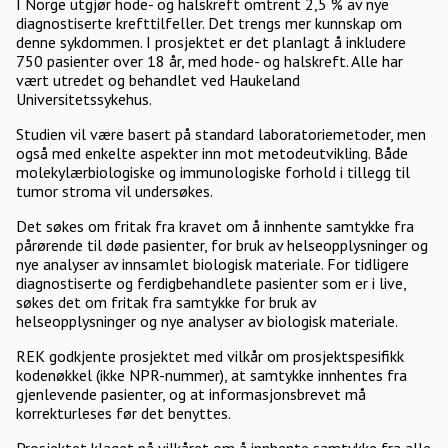
I Norge utgjør hode- og halskreft omtrent 2,5 % av nye
diagnostiserte krefttilfeller. Det trengs mer kunnskap om
denne sykdommen. I prosjektet er det planlagt å inkludere
750 pasienter over 18 år, med hode- og halskreft. Alle har
vært utredet og behandlet ved Haukeland
Universitetssykehus.
Studien vil være basert på standard laboratoriemetoder, men
også med enkelte aspekter inn mot metodeutvikling. Både
molekylærbiologiske og immunologiske forhold i tillegg til
tumor stroma vil undersøkes.
Det søkes om fritak fra kravet om å innhente samtykke fra
pårørende til døde pasienter, for bruk av helseopplysninger og
nye analyser av innsamlet biologisk materiale. For tidligere
diagnostiserte og ferdigbehandlete pasienter som er i live,
søkes det om fritak fra samtykke for bruk av
helseopplysninger og nye analyser av biologisk materiale.
REK godkjente prosjektet med vilkår om prosjektspesifikk
kodenøkkel (ikke NPR-nummer), at samtykke innhentes fra
gjenlevende pasienter, og at informasjonsbrevet må
korrekturleses før det benyttes.