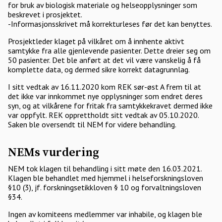
for bruk av biologisk materiale og helseopplysninger som
beskrevet i prosjektet.
-Informasjonsskrivet må korrekturleses før det kan benyttes.
Prosjektleder klaget på vilkåret om å innhente aktivt
samtykke fra alle gjenlevende pasienter. Dette dreier seg om
50 pasienter. Det ble anført at det vil være vanskelig å få
komplette data, og dermed sikre korrekt datagrunnlag.
I sitt vedtak av 16.11.2020 kom REK sør-øst A frem til at
det ikke var innkommet nye opplysninger som endret deres
syn, og at vilkårene for fritak fra samtykkekravet dermed ikke
var oppfylt. REK opprettholdt sitt vedtak av 05.10.2020.
Saken ble oversendt til NEM for videre behandling.
NEMs vurdering
NEM tok klagen til behandling i sitt møte den 16.03.2021.
Klagen ble behandlet med hjemmel i helseforskningsloven
§10 (3), jf. forskningsetikkloven § 10 og forvaltningsloven
§34.
Ingen av komiteens medlemmer var inhabile, og klagen ble