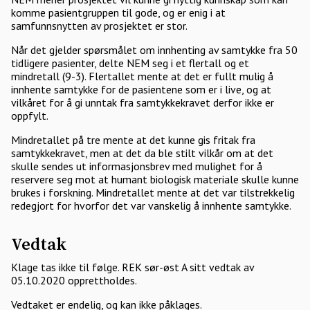
komme pasientgruppen til gode, og er enig i at
samfunnsnytten av prosjektet er stor.
Når det gjelder spørsmålet om innhenting av samtykke fra 50
tidligere pasienter, delte NEM seg i et flertall og et
mindretall (9-3). Flertallet mente at det er fullt mulig å
innhente samtykke for de pasientene som er i live, og at
vilkåret for å gi unntak fra samtykkekravet derfor ikke er
oppfylt.
Mindretallet på tre mente at det kunne gis fritak fra
samtykkekravet, men at det da ble stilt vilkår om at det
skulle sendes ut informasjonsbrev med mulighet for å
reservere seg mot at humant biologisk materiale skulle kunne
brukes i forskning. Mindretallet mente at det var tilstrekkelig
redegjort for hvorfor det var vanskelig å innhente samtykke.
Vedtak
Klage tas ikke til følge. REK sør-øst A sitt vedtak av
05.10.2020 opprettholdes.
Vedtaket er endelig, og kan ikke påklages.