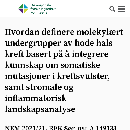
Søk
Meny
Hvordan definere molekylært
undergrupper av hode hals
kreft basert på å integrere
kunnskap om somatiske
mutasjoner i kreftsvulster,
samt stromale og
inflammatorisk
landskapsanalyse
NEM 2021/21, REK Sør-øst A 149133
|