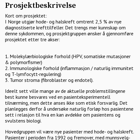
Prosjektbeskrivelse
Kort om prosjektet:
I Norge utgjør hode- og halskreft omtrent 2,5 % av nye
diagnostiserte krefttilfeller. Det trengs mer kunnskap om
denne sykdommen, og prosjektgruppen ønsker å gjennomføre
prosjektet etter tre akser:
1. Molekylærbiologiske forhold (HPV, somatiske mutasjoner
& polymorfismer)
2. Immunologiske forhold (inflammasjon / naturlig immunitet
og T-lymfocytt-regulering)
3. Tumor stroma (fibroblaster og endotel).
Ideelt sett ville mange av de aktuelle problemstillingene
best kunne besvares ved en pasienteksperimentell
tilnærming, men dette anses ikke som etisk forsvarlig. Det
planlegges derfor å undersøke naturlig forløp hos pasientene
sett i relasjon til hva en kan avdekke om pasientens og
svulstens biologi.
Hovedgruppen vil være nye pasienter med hode- og halskreft.
Pasienter i perioden fra 1992 og fremover, med munnsvelg-