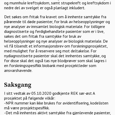
og munnhule kreftsykdom, samt strupekreft og kreftsykdom i
nedre del av svelget er også planlagt inkludert.
Det søkes om fritak fra kravet om å innhente samtykke fra
pårørende til døde pasienter, for bruk av helseopplysninger og
nye analyser av innsamlet biologisk materiale. For tidligere
diagnostiserte og ferdigbehandlete pasienter som er i live,
søkes det om fritak fra samtykke for bruk av
helseopplysninger og nye analyser av biologisk materiale. De
vil få tilsendt et informasjonsbrev om forskningsprosjektet,
med mulighet for å reservere seg mot deltakelse. For
nydiagnostiserte pasienter skal det innhentes samtykke, og
for disse skal det også tas nye blodprøver som skal lagres i
en forskningsspesifikk biobank med prosjektleder som
ansvarshavende.
Saksgang
I sitt vedtak av 05.10.2020 godkjente REK sør-øst A
prosjektet på følgende vilkår:
-NPR nummer kan ikke brukes for avidentifisering, kodelisten
må være prosjektspesifikk.
-Det må innhentes aktivt samtykke fra gjenlevende pasienter,