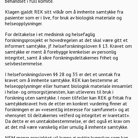
behandlet i full komité.
Klagen gjaldt REK sitt vilkår om å innhente samtykke fra
pasienter som er i live, for bruk av biologisk materiale og
helseopplysninger.
For deltakelse i et medisinsk og helsefaglig
forskningsprosjekt er hovedregelen at det skal være gitt et
informert samtykke, jf. helseforskningsloven § 13. Kravet om
samtykke er ment å forebygge krenkelser av personlig
integritet, samt å sikre forskningsdeltakernes frihet og
selvbestemmelse.
I helseforskningsloven §§ 28 og 35 er det et unntak fra
kravet om å innhente samtykke. REK kan bestemme at
helseopplysninger eller humant biologisk materiale innsamlet
i helse- og omsorgstjenesten, kan utleveres til bruk i
forskning uten samtykke. I noen tilfeller kan REK gi fritak fra
samtykkekravet hvis de etter en konkret vurdering finner at
forskningen er av «vesentlig interesse for samfunnet» og at
«hensynet til deltakernes velferd og integritet er ivaretatt».
Da dette er en unntaksbestemmelse, er det også et krav om
at det må være vanskelig eller umulig å innhente samtykke.
NEM mener prosjektet vil kunne gi nyttig kunnskap som kan