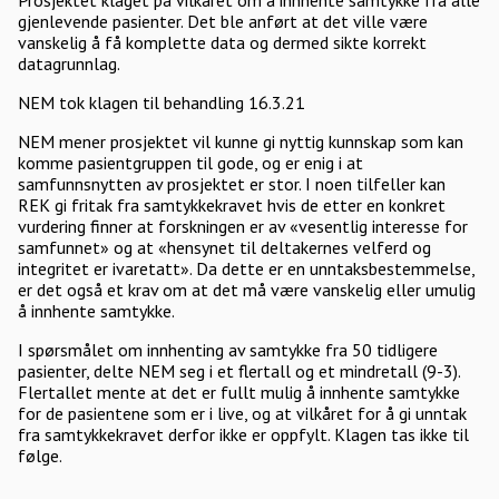
Prosjektet klaget på vilkåret om å innhente samtykke fra alle
gjenlevende pasienter. Det ble anført at det ville være
vanskelig å få komplette data og dermed sikte korrekt
datagrunnlag.
NEM tok klagen til behandling 16.3.21
NEM mener prosjektet vil kunne gi nyttig kunnskap som kan
komme pasientgruppen til gode, og er enig i at
samfunnsnytten av prosjektet er stor. I noen tilfeller kan
REK gi fritak fra samtykkekravet hvis de etter en konkret
vurdering finner at forskningen er av «vesentlig interesse for
samfunnet» og at «hensynet til deltakernes velferd og
integritet er ivaretatt». Da dette er en unntaksbestemmelse,
er det også et krav om at det må være vanskelig eller umulig
å innhente samtykke.
I spørsmålet om innhenting av samtykke fra 50 tidligere
pasienter, delte NEM seg i et flertall og et mindretall (9-3).
Flertallet mente at det er fullt mulig å innhente samtykke
for de pasientene som er i live, og at vilkåret for å gi unntak
fra samtykkekravet derfor ikke er oppfylt. Klagen tas ikke til
følge.