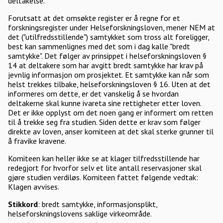
deltakelse.
Forutsatt at det omsøkte register er å regne for et
forskningsregister under Helseforskningsloven, mener NEM at
det ("utilfredsstillende") samtykket som tross alt foreligger,
best kan sammenlignes med det som i dag kalle "bredt
samtykke". Det følger av prinsippet i helseforskningsloven §
14 at deltakere som har avgitt bredt samtykke har krav på
jevnlig informasjon om prosjektet. Et samtykke kan når som
helst trekkes tilbake, helseforskningsloven § 16. Uten at det
informeres om dette, er det vanskelig å se hvordan
deltakerne skal kunne ivareta sine rettigheter etter loven.
Det er ikke opplyst om det noen gang er informert om retten
til å trekke seg fra studien. Siden dette er krav som følger
direkte av loven, anser komiteen at det skal sterke grunner til
å fravike kravene.
Komiteen kan heller ikke se at klager tilfredsstillende har
redegjort for hvorfor selv et lite antall reservasjoner skal
gjøre studien verdiløs. Komiteen fattet følgende vedtak:
Klagen avvises.
Stikkord
: bredt samtykke, informasjonsplikt,
helseforskningslovens saklige virkeområde.