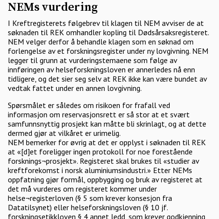
NEMs vurdering
I Kreftregisterets følgebrev til klagen til NEM avviser de at
søknaden til REK omhandler kopling til Dødsårsaksregisteret.
NEM velger derfor å behandle klagen som en søknad om
forlengelse av et forskningsregister under ny lovgivning. NEM
legger til grunn at vurderingstemaene som følge av
innføringen av helseforskningsloven er annerledes nå enn
tidligere, og det sier seg selv at REK ikke kan være bundet av
vedtak fattet under en annen lovgivning.
Spørsmålet er således om risikoen for frafall ved
informasjon om reservasjonsrett er så stor at et svært
samfunnsnyttig prosjekt kan måtte bli skrinlagt, og at dette
dermed gjør at vilkåret er urimelig.
NEM bemerker for øvrig at det er opplyst i søknaden til REK
at «[d]et foreligger ingen protokoll for noe forestående
forsknings¬prosjekt». Registeret skal brukes til «studier av
kreftforekomst i norsk aluminiumsindustri.» Etter NEMs
oppfatning gjør formål, oppbygging og bruk av registeret at
det må vurderes om registeret kommer under
helse¬registerloven (§ 5 som krever konsesjon fra
Datatilsynet) eller helseforskningsloven (§ 10 jf.
forskningsetikkloven § 4 annet ledd, som krever godkjenning