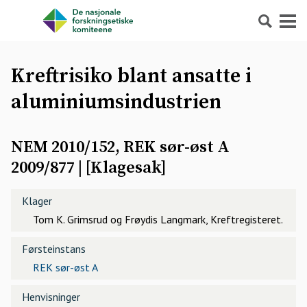
Søk
Meny
Kreftrisiko blant ansatte i
aluminiumsindustrien
NEM 2010/152, REK sør-øst A
2009/877
| [
Klagesak
]
Klager
Tom K. Grimsrud og Frøydis Langmark, Kreftregisteret.
Førsteinstans
REK sør-øst A
Henvisninger