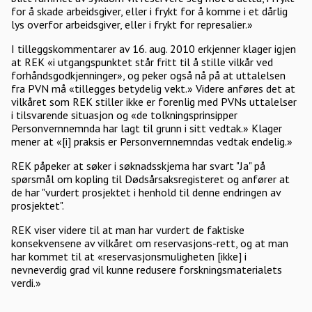
for å skade arbeidsgiver, eller i frykt for å komme i et dårlig
lys overfor arbeidsgiver, eller i frykt for represalier.»
I tilleggskommentarer av 16. aug. 2010 erkjenner klager igjen
at REK «i utgangspunktet står fritt til å stille vilkår ved
forhåndsgodkjenninger», og peker også nå på at uttalelsen
fra PVN må «tillegges betydelig vekt.» Videre anføres det at
vilkåret som REK stiller ikke er forenlig med PVNs uttalelser
i tilsvarende situasjon og «de tolkningsprinsipper
Personvernnemnda har lagt til grunn i sitt vedtak.» Klager
mener at «[i] praksis er Personvernnemndas vedtak endelig.»
REK påpeker at søker i søknadsskjema har svart "Ja" på
spørsmål om kopling til Dødsårsaksregisteret og anfører at
de har "vurdert prosjektet i henhold til denne endringen av
prosjektet".
REK viser videre til at man har vurdert de faktiske
konsekvensene av vilkåret om reservasjons-rett, og at man
har kommet til at «reservasjonsmuligheten [ikke] i
nevneverdig grad vil kunne redusere forskningsmaterialets
verdi.»