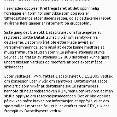
I søknaden opplyser Kreftregisteret at det opprinnelig
foreligger en form for samtykke som dog ikke er
tilfredsstillende etter dagens regler, og at deltakerne i løpet
av årene flere ganger er informert "på gruppeplan".
Siste gang det ble søkt Datatilsynet om forlengelse av
registeret, satte Datatilsynet vilkår om samtykke fra
deltakerne. Dette vilkåret ble etter klage avvist av
Personvernnemnda, som anså at dette kunne medføre et
mulig frafall fra studien som ville påvirke studiens styrke.
Selv et lite frafall av studiens 12 000 deltakere kunne gjøre
undersøkelsen verdiløs og medføre at prosjektet måtte
skrinlegges.
Etter vedtaket i PVN, fattet Datatilsynet 05.11.2005 vedtak
om konsesjon uten vilkår om samtykke. Datatilsynet satte
imidlertid som vilkår at deltakerne skulle informeres i
henhold til helseregisterloven § 24, men uten krav om at man
skulle opplyse om reservasjonsadgangen. Det er ikke opplyst
på hvilken måte kravet om informasjon er oppfylt, eller om
spørsmålet i motsatt fall er blitt drøftet med REK, slik det
fremgår av Datatilsynets vedtak.