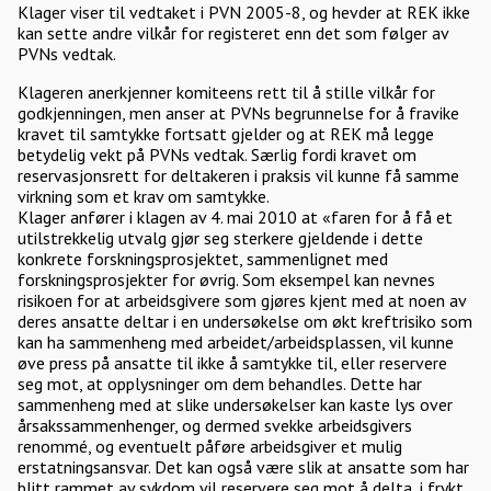
Klager viser til vedtaket i PVN 2005-8, og hevder at REK ikke
kan sette andre vilkår for registeret enn det som følger av
PVNs vedtak.
Klageren anerkjenner komiteens rett til å stille vilkår for
godkjenningen, men anser at PVNs begrunnelse for å fravike
kravet til samtykke fortsatt gjelder og at REK må legge
betydelig vekt på PVNs vedtak. Særlig fordi kravet om
reservasjonsrett for deltakeren i praksis vil kunne få samme
virkning som et krav om samtykke.
Klager anfører i klagen av 4. mai 2010 at «faren for å få et
utilstrekkelig utvalg gjør seg sterkere gjeldende i dette
konkrete forskningsprosjektet, sammenlignet med
forskningsprosjekter for øvrig. Som eksempel kan nevnes
risikoen for at arbeidsgivere som gjøres kjent med at noen av
deres ansatte deltar i en undersøkelse om økt kreftrisiko som
kan ha sammenheng med arbeidet/arbeidsplassen, vil kunne
øve press på ansatte til ikke å samtykke til, eller reservere
seg mot, at opplysninger om dem behandles. Dette har
sammenheng med at slike undersøkelser kan kaste lys over
årsakssammenhenger, og dermed svekke arbeidsgivers
renommé, og eventuelt påføre arbeidsgiver et mulig
erstatningsansvar. Det kan også være slik at ansatte som har
blitt rammet av sykdom vil reservere seg mot å delta, i frykt