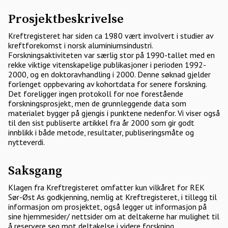
Prosjektbeskrivelse
Kreftregisteret har siden ca 1980 vært involvert i studier av
kreftforekomst i norsk aluminiumsindustri.
Forskningsaktiviteten var særlig stor på 1990-tallet med en
rekke viktige vitenskapelige publikasjoner i perioden 1992-
2000, og en doktoravhandling i 2000. Denne søknad gjelder
forlenget oppbevaring av kohortdata for senere forskning.
Det foreligger ingen protokoll for noe forestående
forskningsprosjekt, men de grunnleggende data som
materialet bygger på gjengis i punktene nedenfor. Vi viser også
til den sist publiserte artikkel fra år 2000 som gir godt
innblikk i både metode, resultater, publiseringsmåte og
nytteverdi.
Saksgang
Klagen fra Kreftregisteret omfatter kun vilkåret for REK
Sør-Øst As godkjenning, nemlig at Kreftregisteret, i tillegg til
informasjon om prosjektet, også legger ut informasjon på
sine hjemmesider/ nettsider om at deltakerne har mulighet til
å reservere seg mot deltakelse i videre forskning.