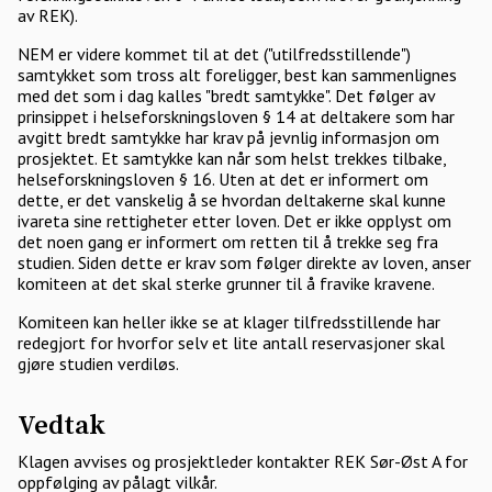
av REK).
NEM er videre kommet til at det ("utilfredsstillende")
samtykket som tross alt foreligger, best kan sammenlignes
med det som i dag kalles "bredt samtykke". Det følger av
prinsippet i helseforskningsloven § 14 at deltakere som har
avgitt bredt samtykke har krav på jevnlig informasjon om
prosjektet. Et samtykke kan når som helst trekkes tilbake,
helseforskningsloven § 16. Uten at det er informert om
dette, er det vanskelig å se hvordan deltakerne skal kunne
ivareta sine rettigheter etter loven. Det er ikke opplyst om
det noen gang er informert om retten til å trekke seg fra
studien. Siden dette er krav som følger direkte av loven, anser
komiteen at det skal sterke grunner til å fravike kravene.
Komiteen kan heller ikke se at klager tilfredsstillende har
redegjort for hvorfor selv et lite antall reservasjoner skal
gjøre studien verdiløs.
Vedtak
Klagen avvises og prosjektleder kontakter REK Sør-Øst A for
oppfølging av pålagt vilkår.