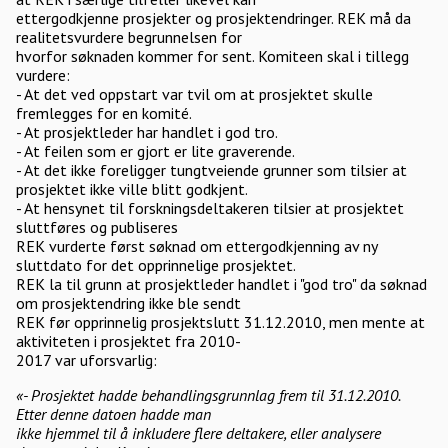
ettergodkjenne prosjekter og prosjektendringer. REK må da
realitetsvurdere begrunnelsen for
hvorfor søknaden kommer for sent. Komiteen skal i tillegg
vurdere:
- At det ved oppstart var tvil om at prosjektet skulle
fremlegges for en komité.
- At prosjektleder har handlet i god tro.
- At feilen som er gjort er lite graverende.
- At det ikke foreligger tungtveiende grunner som tilsier at
prosjektet ikke ville blitt godkjent.
- At hensynet til forskningsdeltakeren tilsier at prosjektet
sluttføres og publiseres
REK vurderte først søknad om ettergodkjenning av ny
sluttdato for det opprinnelige prosjektet.
REK la til grunn at prosjektleder handlet i "god tro" da søknad
om prosjektendring ikke ble sendt
REK før opprinnelig prosjektslutt 31.12.2010, men mente at
aktiviteten i prosjektet fra 2010-
2017 var uforsvarlig:
«- Prosjektet hadde behandlingsgrunnlag frem til 31.12.2010.
Etter denne datoen hadde man
ikke hjemmel til å inkludere flere deltakere, eller analysere