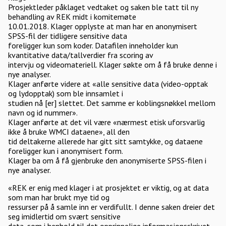
Prosjektleder påklaget vedtaket og saken ble tatt til ny
behandling av REK midt i komitemøte
10.01.2018. Klager opplyste at man har en anonymisert
SPSS-fil der tidligere sensitive data
foreligger kun som koder. Datafilen inneholder kun
kvantitative data/tallverdier fra scoring av
intervju og videomateriell. Klager søkte om å få bruke denne i
nye analyser.
Klager anførte videre at «alle sensitive data (video-opptak
og lydopptak) som ble innsamlet i
studien nå [er] slettet. Det samme er koblingsnøkkel mellom
navn og id nummer».
Klager anførte at det vil være «nærmest etisk uforsvarlig
ikke å bruke WMCI dataene», all den
tid deltakerne allerede har gitt sitt samtykke, og dataene
foreligger kun i anonymisert form.
Klager ba om å få gjenbruke den anonymiserte SPSS-filen i
nye analyser.
«REK er enig med klager i at prosjektet er viktig, og at data
som man har brukt mye tid og
ressurser på å samle inn er verdifullt. I denne saken dreier det
seg imidlertid om svært sensitive