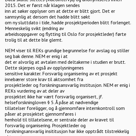
2015. Det er først når klagen sendes
inn at søker opplyser om at dette er blitt gjort. Det er
sannsynlig at dersom det hadde blitt søkt
om ny sluttdato i tide, hadde prosjektperioden blitt forlenget.
Menneskelig svikt (endring av
arbeidsoppgaver og flytting til Oslo for prosjektleder) førte
trolig til at dette ble glemt.
NEM viser til REKs grundige begrunnelse for avslag og stiller
seg bak denne. NEM er enig i at
det er alvorlig at avtalen med deltakerne i studien er brutt.
Dette skjerpes også av opplysningenes
sensitive karakter. Forsvarlig organisering av et prosjekt
innebærer store krav til aktsomhet fra
prosjektleder og forskningsansvarlig institusjon. NEM er enig i
REKs vurdering av at deler av
prosjektet ikke har vært forsvarlig organisert, jf.
helseforskningloven § 5. Å påse at nødvendige
tillatelser foreligger, og å gjennomføre internkontroll som
påser at prosjektet gjennomføres i
henhold til tillatelsene, er sentrale deler av kravet til
forsvarlig organisering. Prosjektleder og
forskningsansvarlig insititusjon har ikke opptrådt tilstrekkelig