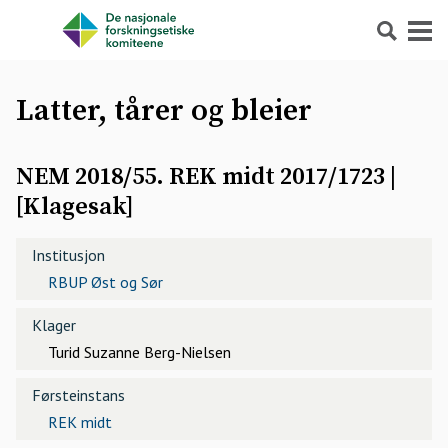
Søk
Meny
Latter, tårer og bleier
NEM 2018/55. REK midt 2017/1723
|
[
Klagesak
]
Institusjon
RBUP Øst og Sør
Klager
Turid Suzanne Berg-Nielsen
Førsteinstans
REK midt