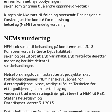
er fremkommet nye opplysninger i
saken som gir grunn til å endre opprinnelig vedtak.»
Klagen ble ikke tatt til følge og oversendt Den nasjonale
forskningsetiske komité for medisin og
helsefag (NEM) for endelig vurdering.
NEMs vurdering
NEM tok saken til behandling på komitemøtet 1.3.18.
Komiteen vurderte Grete Dybs habilitet i
saken og besluttet at Dyb var inhabil. Dyb fratrådte deretter
møtet og har ikke deltatt i
saksbehandlingen.
Helseforskningsloven fastsetter at prosjekter skal
forhåndsgodkjennes. NEM har likevel åpnet for
å ettergodkjenne i visse, særlige tilfeller. Terskelen for
ettergodkjenning er imidlertid høy, og
vurderes i tråd med retningslinjer gitt i brev fra NEM til REK,
Statens helsetilsyn og
Datatilsynet, datert 3.4.2013.
Data skulle slettes (videointervju) og anonymiseres innen