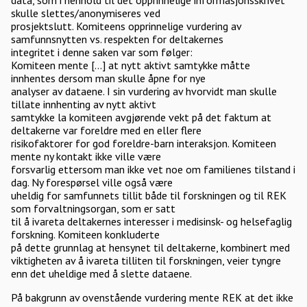
data, som i henhold til det opprinnelige informasjonsskrivet
skulle slettes/anonymiseres ved
prosjektslutt. Komiteens opprinnelige vurdering av
samfunnsnytten vs. respekten for deltakernes
integritet i denne saken var som følger:
Komiteen mente [...] at nytt aktivt samtykke måtte
innhentes dersom man skulle åpne for nye
analyser av dataene. I sin vurdering av hvorvidt man skulle
tillate innhenting av nytt aktivt
samtykke la komiteen avgjørende vekt på det faktum at
deltakerne var foreldre med en eller flere
risikofaktorer for god foreldre-barn interaksjon. Komiteen
mente ny kontakt ikke ville være
forsvarlig ettersom man ikke vet noe om familienes tilstand i
dag. Ny forespørsel ville også være
uheldig for samfunnets tillit både til forskningen og til REK
som forvaltningsorgan, som er satt
til å ivareta deltakernes interesser i medisinsk- og helsefaglig
forskning. Komiteen konkluderte
på dette grunnlag at hensynet til deltakerne, kombinert med
viktigheten av å ivareta tilliten til forskningen, veier tyngre
enn det uheldige med å slette dataene.
På bakgrunn av ovenstående vurdering mente REK at det ikke