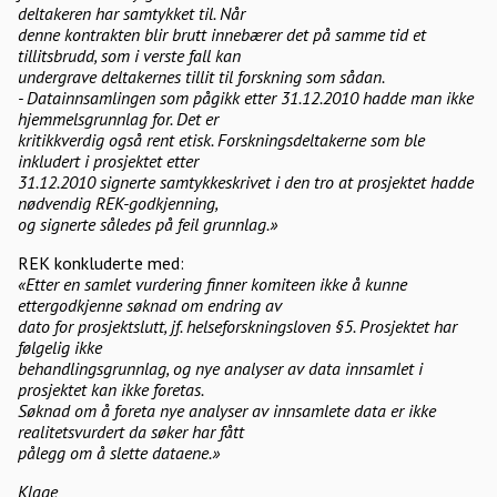
deltakeren har samtykket til. Når
denne kontrakten blir brutt innebærer det på samme tid et
tillitsbrudd, som i verste fall kan
undergrave deltakernes tillit til forskning som sådan.
- Datainnsamlingen som pågikk etter 31.12.2010 hadde man ikke
hjemmelsgrunnlag for. Det er
kritikkverdig også rent etisk. Forskningsdeltakerne som ble
inkludert i prosjektet etter
31.12.2010 signerte samtykkeskrivet i den tro at prosjektet hadde
nødvendig REK-godkjenning,
og signerte således på feil grunnlag.»
REK konkluderte med:
«Etter en samlet vurdering finner komiteen ikke å kunne
ettergodkjenne søknad om endring av
dato for prosjektslutt, jf. helseforskningsloven §5. Prosjektet har
følgelig ikke
behandlingsgrunnlag, og nye analyser av data innsamlet i
prosjektet kan ikke foretas.
Søknad om å foreta nye analyser av innsamlete data er ikke
realitetsvurdert da søker har fått
pålegg om å slette dataene.»
Klage