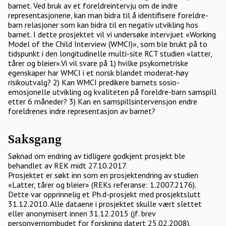
barnet. Ved bruk av et foreldreintervju om de indre
representasjonene, kan man bidra til å identifisere foreldre-
barn relasjoner som kan bidra til en negativ utvikling hos
barnet. I dette prosjektet vil vi undersøke intervjuet «Working
Model of the Child Interview (WMCI)», som ble brukt på to
tidspunkt i den longitudinelle multi-site RCT studien «latter,
tårer og bleier».Vi vil svare på 1) hvilke psykometriske
egenskaper har WMCI i et norsk blandet moderat-høy
risikoutvalg? 2) Kan WMCI predikere barnets sosio-
emosjonelle utvikling og kvaliteten på foreldre-barn samspill
etter 6 måneder? 3) Kan en samspillsintervensjon endre
foreldrenes indre representasjon av barnet?
Saksgang
Søknad om endring av tidligere godkjent prosjekt ble
behandlet av REK midt 27.10.2017.
Prosjektet er søkt inn som en prosjektendring av studien
«Latter, tårer og bleier» (REKs referanse: 1.2007.2176).
Dette var opprinnelig et Ph.d-prosjekt med prosjektslutt
31.12.2010. Alle dataene i prosjektet skulle vært slettet
eller anonymisert innen 31.12.2015 (jf. brev
personvernombudet for forskning datert 25.02.2008).