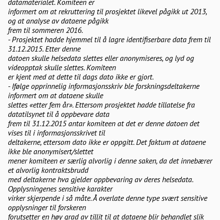
datamaterialet. Komiteen er
informert om at rekruttering til prosjektet likevel pågikk ut 2013,
og at analyse av dataene pågikk
frem til sommeren 2016.
- Prosjektet hadde hjemmel til å lagre identifiserbare data frem til
31.12.2015. Etter denne
datoen skulle helsedata slettes eller anonymiseres, og lyd og
videopptak skulle slettes. Komiteen
er kjent med at dette til dags dato ikke er gjort.
- Ifølge opprinnelig informasjonsskriv ble forskningsdeltakerne
informert om at dataene skulle
slettes «etter fem år». Ettersom prosjektet hadde tillatelse fra
datatilsynet til å oppbevare data
frem til 31.12.2015 antar komiteen at det er denne datoen det
vises til i informasjonsskrivet til
deltakerne, ettersom dato ikke er oppgitt. Det faktum at dataene
ikke ble anonymisert/slettet
mener komiteen er særlig alvorlig i denne saken, da det innebærer
et alvorlig kontraktsbrudd
med deltakerne hva gjelder oppbevaring av deres helsedata.
Opplysningenes sensitive karakter
virker skjerpende i så måte. Å overlate denne type svært sensitive
opplysninger til forskeren
forutsetter en høy grad av tillit til at dataene blir behandlet slik