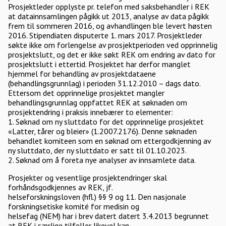
Prosjektleder opplyste pr. telefon med saksbehandler i REK
at datainnsamlingen pågikk ut 2013, analyse av data pågikk
frem til sommeren 2016, og avhandlingen ble levert høsten
2016. Stipendiaten disputerte 1. mars 2017. Prosjektleder
søkte ikke om forlengelse av prosjektperioden ved opprinnelig
prosjektslutt, og det er ikke søkt REK om endring av dato for
prosjektslutt i ettertid. Prosjektet har derfor manglet
hjemmel for behandling av prosjektdataene
(behandlingsgrunnlag) i perioden 31.12.2010 – dags dato.
Ettersom det opprinnelige prosjektet mangler
behandlingsgrunnlag oppfattet REK at søknaden om
prosjektendring i praksis innebærer to elementer:
1. Søknad om ny sluttdato for det opprinnelige prosjektet
«Latter, tårer og bleier» (1.2007.2176). Denne søknaden
behandlet komiteen som en søknad om ettergodkjenning av
ny sluttdato, der ny sluttdato er satt til 01.10.2023.
2. Søknad om å foreta nye analyser av innsamlete data.
Prosjekter og vesentlige prosjektendringer skal
forhåndsgodkjennes av REK, jf.
helseforskningsloven (hfl.) §§ 9 og 11. Den nasjonale
forskningsetiske komité for medisin og
helsefag (NEM) har i brev datert datert 3.4.2013 begrunnet
at REK i særlige tilfeller likevel kan