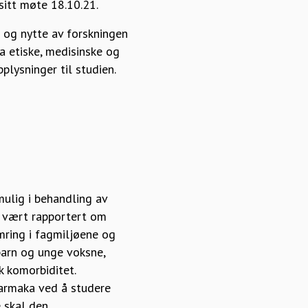
sitt møte 18.10.21.
 og nytte av forskningen
a etiske, medisinske og
plysninger til studien.
ulig i behandling av
t vært rapportert om
mring i fagmiljøene og
barn og unge voksne,
k komorbiditet.
farmaka ved å studere
e skal den