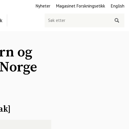
Nyheter
Magasinet Forskningsetikk
English
Søk
ek
etter
rn og
 Norge
ak
]