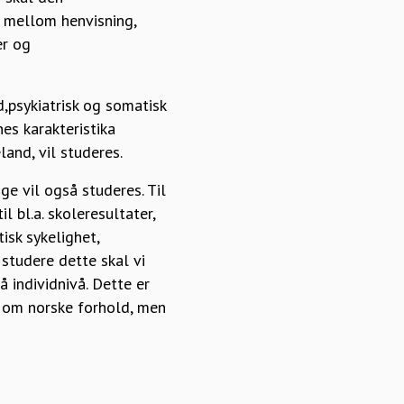
 mellom henvisning,
er og
,psykiatrisk og somatisk
es karakteristika
and, vil studeres.
 vil også studeres. Til
l bl.a. skoleresultater,
isk sykelighet,
å studere dette skal vi
 individnivå. Dette er
p om norske forhold, men