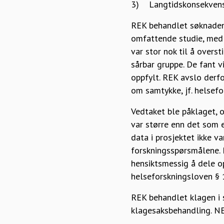
3) Langtidskonsekvense
REK behandlet søknaden 
omfattende studie, med 
var stor nok til å over
sårbar gruppe. De fant v
oppfylt. REK avslo derfo
om samtykke, jf. helsef
Vedtaket ble påklaget, o
var større enn det som e
data i prosjektet ikke v
forskningsspørsmålene. P
hensiktsmessig å dele op
helseforskningsloven § 1
REK behandlet klagen i 
klagesaksbehandling. NE