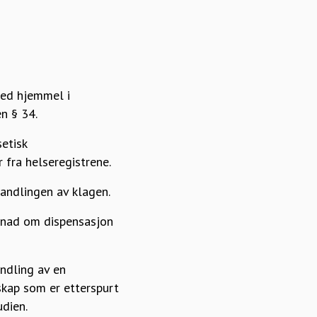
med hjemmel i
en § 34.
etisk
 fra helseregistrene.
andlingen av klagen.
knad om dispensasjon
ndling av en
skap som er etterspurt
udien.