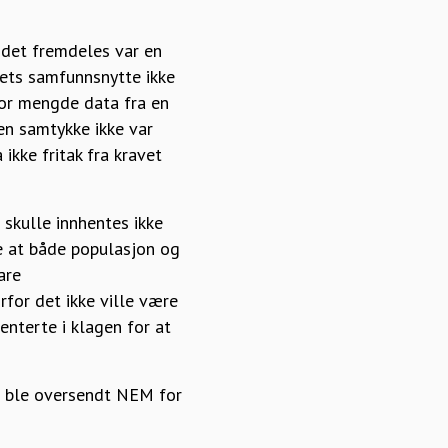
 det fremdeles var en
ets samfunnsnytte ikke
tor mengde data fra en
ten samtykke ikke var
kke fritak fra kravet
 skulle innhentes ikke
re at både populasjon og
are
rfor det ikke ville være
enterte i klagen for at
og ble oversendt NEM for