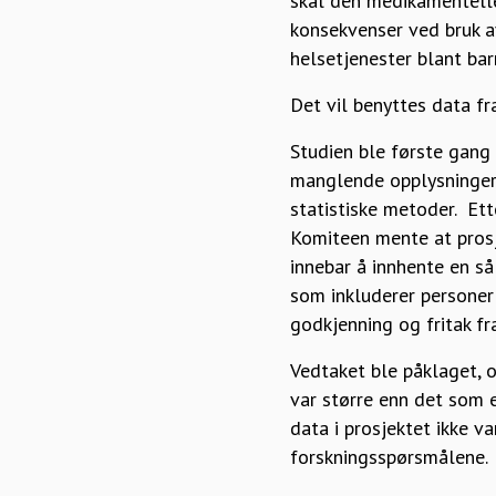
skal den medikamentelle
konsekvenser ved bruk 
helsetjenester blant bar
Det vil benyttes data fr
Studien ble første gang
manglende opplysninger 
statistiske metoder. Ett
Komiteen mente at prosj
innebar å innhente en så
som inkluderer personer
godkjenning og fritak fr
Vedtaket ble påklaget, o
var større enn det som e
data i prosjektet ikke v
forskningsspørsmålene.