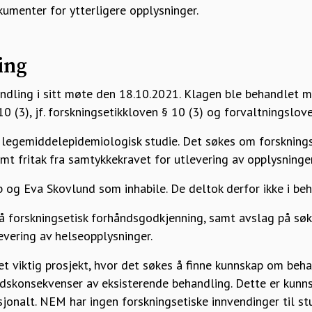
kumenter for ytterligere opplysninger.
ing
ndling i sitt møte den 18.10.2021. Klagen ble behandlet 
0 (3), jf. forskningsetikkloven § 10 (3) og forvaltningslov
v legemiddelepidemiologisk studie. Det søkes om forsknings
t fritak fra samtykkekravet for utlevering av opplysninger
og Eva Skovlund som inhabile. De deltok derfor ikke i beh
å forskningsetisk forhåndsgodkjenning, samt avslag på sø
levering av helseopplysninger.
t viktig prosjekt, hvor det søkes å finne kunnskap om beha
idskonsekvenser av eksisterende behandling. Dette er kunn
jonalt. NEM har ingen forskningsetiske innvendinger til st