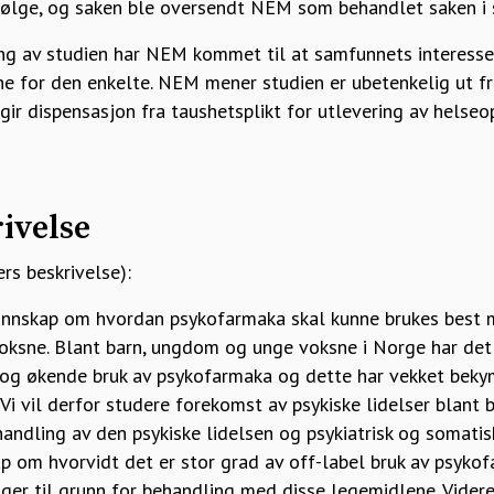
l følge, og saken ble oversendt NEM som behandlet saken i 
ing av studien har NEM kommet til at samfunnets interesse
ne for den enkelte. NEM mener studien er ubetenkelig ut fr
gir dispensasjon fra taushetsplikt for utlevering av helseop
ivelse
rs beskrivelse):
kunnskap om hvordan psykofarmaka skal kunne brukes best m
oksne. Blant barn, ungdom og unge voksne i Norge har de
r og økende bruk av psykofarmaka og dette har vekket beky
i vil derfor studere forekomst av psykiske lidelser blant 
ndling av den psykiske lidelsen og psykiatrisk og somatis
ap om hvorvidt det er stor grad av off-label bruk av psyko
ger til grunn for behandling med disse legemidlene. Vider