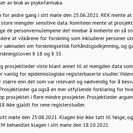
r av bruk av psykofarmaka.
for andre gang i sitt møte den 25.06.2021. REK mente at
store mengder sensitive data. Komiteen mente at prosjekt
stige de personvernulempene det innebar å innhente en så s
idere at vilkårene for forskning som inkluderer personer u
r søknaden om forskningsetisk forhåndsgodkjenning, og ga i
orskningsloven § 18 og § 35.
g prosjektleder viste blant annet til at mengden data som
r vanlig for epidemiologiske registerbaserte studier. Vide
ar større enn det som var relevant og nødvendig for å besv
rosjektleder ga også en mer utfyllende forklaring for hvo
p prosjektet i flere mindre prosjekter. Prosjektleder argum
8 ikke gjaldt for rene registerstudier.
sitt møte den 25.08.2021. Klagen ble ikke tatt til følge, 
M behandlet klagen i sitt møte den 18.10.2021.