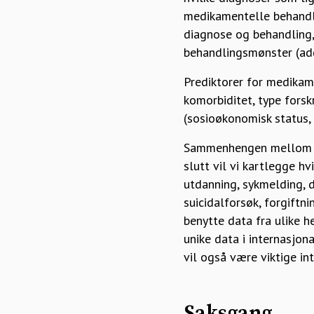
medikamentelle behandli
diagnose og behandling,
behandlingsmønster (add
Prediktorer for medikam
komorbiditet, type forsk
(sosioøkonomisk status, 
Sammenhengen mellom leg
slutt vil vi kartlegge hv
utdanning, sykmelding, de
suicidalforsøk, forgiftni
benytte data fra ulike 
unike data i internasjo
vil også være viktige in
Saksgang