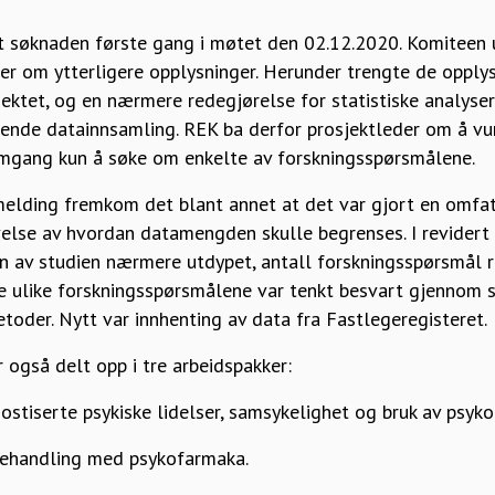
 søknaden første gang i møtet den 02.12.2020. Komiteen u
er om ytterligere opplysninger. Herunder trengte de opplys
ektet, og en nærmere redegjørelse for statistiske analyser.
ttende datainnsamling. REK ba derfor prosjektleder om å vu
 omgang kun å søke om enkelte av forskningsspørsmålene.
emelding fremkom det blant annet at det var gjort en omfat
velse av hvordan datamengden skulle begrenses. I revidert
n av studien nærmere utdypet, antall forskningsspørsmål r
e ulike forskningsspørsmålene var tenkt besvart gjennom 
etoder. Nytt var innhenting av data fra Fastlegeregisteret.
 også delt opp i tre arbeidspakker:
tiserte psykiske lidelser, samsykelighet og bruk av psyk
behandling med psykofarmaka.