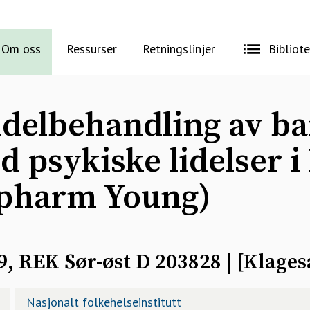
Om oss
Ressurser
Retningslinjer
Bibliot
delbehandling av ba
 psykiske lidelser i
pharm Young)
, REK Sør-øst D 203828
| [
Klages
Nasjonalt folkehelseinstitutt