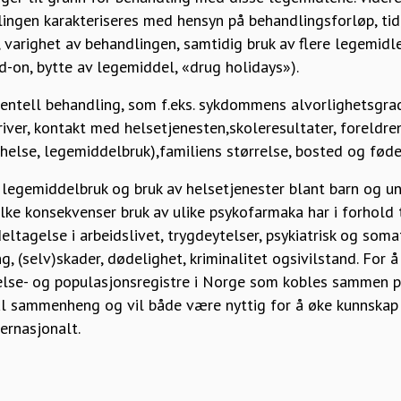
ngen karakteriseres med hensyn på behandlingsforløp, tid
 varighet av behandlingen, samtidig bruk av flere legemidl
-on, bytte av legemiddel, «drug holidays»).
entell behandling, som f.eks. sykdommens alvorlighetsgrad
river, kontakt med helsetjenesten,skoleresultater, foreldren
helse, legemiddelbruk),familiens størrelse, bosted og fødel
emiddelbruk og bruk av helsetjenester blant barn og unge
ilke konsekvenser bruk av ulike psykofarmaka har i forhold ti
ltagelse i arbeidslivet, trygdeytelser, psykiatrisk og somat
ng, (selv)skader, dødelighet, kriminalitet ogsivilstand. For 
helse- og populasjonsregistre i Norge som kobles sammen på
nal sammenheng og vil både være nyttig for å øke kunnska
ternasjonalt.