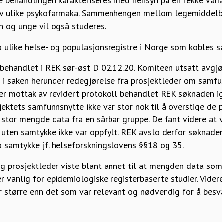
 behandlingen karakteriseres med hensyn på en rekke varia
av ulike psykofarmaka. Sammenhengen mellom legemiddelbr
n og unge vil også studeres.
a ulike helse- og populasjonsregistre i Norge som kobles 
 behandlet i REK sør-øst D 02.12.20. Komiteen utsatt avgj
i saken herunder redegjørelse fra prosjektleder om samfu
er mottak av revidert protokoll behandlet REK søknaden igj
ektets samfunnsnytte ikke var stor nok til å overstige de
 stor mengde data fra en sårbar gruppe. De fant videre at v
 uten samtykke ikke var oppfylt. REK avslo derfor søknade
a samtykke jf. helseforskningslovens §§18 og 35.
g prosjektleder viste blant annet til at mengden data som
r vanlig for epidemiologiske registerbaserte studier. Vide
ar større enn det som var relevant og nødvendig for å besv