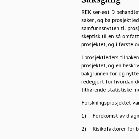
REK sør-øst D behandlet
saken, og ba prosjektled
samfunnsnytten til prosj
skeptisk til en så omfa
prosjektet, og i første
I prosjektleders tilbak
prosjektet, og en beskri
bakgrunnen for og nytte
redegjort for hvordan d
tilhørende statistiske m
Forskningsprosjektet var
1) Forekomst av diagnos
2) Risikofaktorer for 