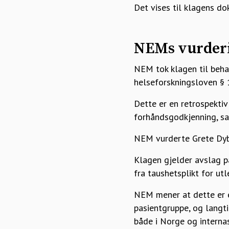
Det vises til klagens do
NEMs vurder
NEM tok klagen til beha
helseforskningsloven § 1
Dette er en retrospekti
forhåndsgodkjenning, sam
NEM vurderte Grete Dyb 
Klagen gjelder avslag p
fra taushetsplikt for ut
NEM mener at dette er e
pasientgruppe, og langt
både i Norge og internas