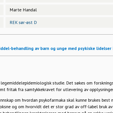
Marte Handal
REK sør-øst D
del-behandling av barn og unge med psykiske lidelser 
v legemiddelepidemiologisk studie. Det søkes om forsknings
t fritak fra samtykkekravet for utlevering av opplysninger
kunnskap om hvordan psykofarmaka skal kunne brukes best m
ksne og om hvorvidt det er stor grad av off-label bruk av