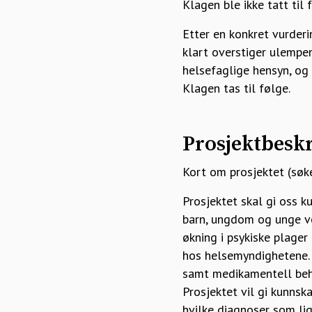
Klagen ble ikke tatt ti
Etter en konkret vurder
klart overstiger ulempe
helsefaglige hensyn, og 
Klagen tas til følge.
Prosjektbeskr
Kort om prosjektet (søke
Prosjektet skal gi oss 
barn, ungdom og unge v
økning i psykiske plage
hos helsemyndighetene. V
samt medikamentell beha
Prosjektet vil gi kunnsk
hvilke diagnoser som lig