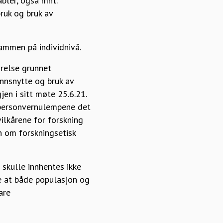
bler, også mht.
uk og bruk av
sammen på individnivå.
ørelse grunnet
nnsnytte og bruk av
en i sitt møte 25.6.21.
 personvernulempene det
ilkårene for forskning
n om forskningsetisk
 skulle innhentes ikke
re at både populasjon og
are