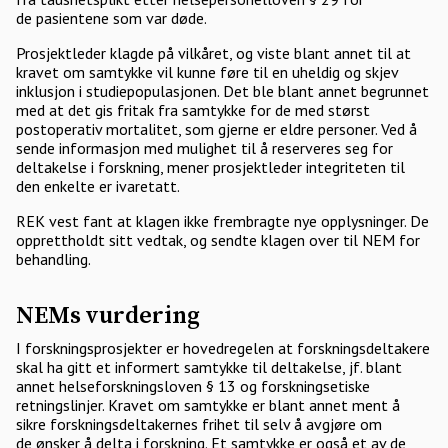
de pasientene som var døde.
Prosjektleder klagde på vilkåret, og viste blant annet til at
kravet om samtykke vil kunne føre til en uheldig og skjev
inklusjon i studiepopulasjonen. Det ble blant annet begrunnet
med at det gis fritak fra samtykke for de med størst
postoperativ mortalitet, som gjerne er eldre personer. Ved å
sende informasjon med mulighet til å reserveres seg for
deltakelse i forskning, mener prosjektleder integriteten til
den enkelte er ivaretatt.
REK vest fant at klagen ikke frembragte nye opplysninger. De
opprettholdt sitt vedtak, og sendte klagen over til NEM for
behandling.
NEMs vurdering
I forskningsprosjekter er hovedregelen at forskningsdeltakere
skal ha gitt et informert samtykke til deltakelse, jf. blant
annet helseforskningsloven § 13 og forskningsetiske
retningslinjer. Kravet om samtykke er blant annet ment å
sikre forskningsdeltakernes frihet til selv å avgjøre om
de ønsker å delta i forskning. Et samtykke er også et av de