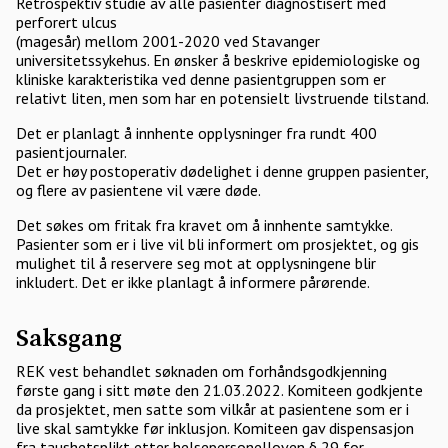
Retrospektiv studie av alle pasienter diagnostisert med
perforert ulcus
(magesår) mellom 2001-2020 ved Stavanger
universitetssykehus. En ønsker å beskrive epidemiologiske og
kliniske karakteristika ved denne pasientgruppen som er
relativt liten, men som har en potensielt livstruende tilstand.
Det er planlagt å innhente opplysninger fra rundt 400
pasientjournaler.
Det er høy postoperativ dødelighet i denne gruppen pasienter,
og flere av pasientene vil være døde.
Det søkes om fritak fra kravet om å innhente samtykke.
Pasienter som er i live vil bli informert om prosjektet, og gis
mulighet til å reservere seg mot at opplysningene blir
inkludert. Det er ikke planlagt å informere pårørende.
Saksgang
REK vest behandlet søknaden om forhåndsgodkjenning
første gang i sitt møte den 21.03.2022. Komiteen godkjente
da prosjektet, men satte som vilkår at pasientene som er i
live skal samtykke før inklusjon. Komiteen gav dispensasjon
fra taushetsplikt etter helsepersonelloven § 29 for