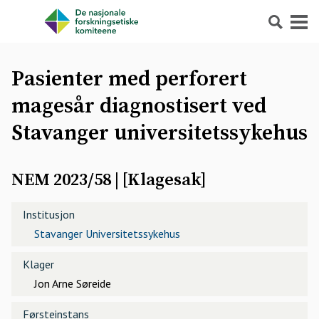
Søk
Meny
Pasienter med perforert
magesår diagnostisert ved
Stavanger universitetssykehus
NEM 2023/58
| [
Klagesak
]
Institusjon
Stavanger Universitetssykehus
Klager
Jon Arne Søreide
Førsteinstans