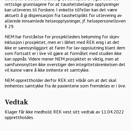
rettslige grunnlagene for at taushetsbelagte opplysninger
kan utleveres til forskere. I enkelte tilfeller kan det være
aktuelt å gi dispensasjon fra taushetsplikt for utlevering av
allerede innsamlede helseopplysninger, jf. helsepersonelloven
§ 29.
NEM har forståelse for prosjektleders bekymring for skjev
inklusjon i prosjektet, men er i likhet med REK enig i at det
ikke er sannsynliggjort at faren for lav oppslutning blant dem
som fortsatt er i live vil gjøre at formålet med studien ikke
kan oppnås. Videre mener NEM prosjektet er viktig, men at
samfunnsnytten ikke overstiger den integritetskrenkelsen det
vil kunne være å ikke innhente et samtykke.
NEM opprettholder derfor REK sitt vilkår om at det skal
innhentes samtykke fra de pasientene som fremdeles er i live.
Vedtak
Klager får ikke medhold. REK vest sitt vedtak av 11.04.2022
opprettholdes.