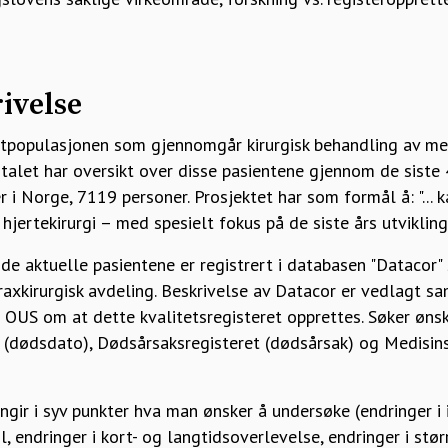
ivelse
ntpopulasjonen som gjennomgår kirurgisk behandling av m
italet har oversikt over disse pasientene gjennom de siste 
 i Norge, 7119 personer. Prosjektet har som formål å: "... k
hjertekirurgi – med spesielt fokus på de siste års utvikling"
de aktuelle pasientene er registrert i databasen "Datacor"
raxkirurgisk avdeling. Beskrivelse av Datacor er vedlagt s
US om at dette kvalitetsregisteret opprettes. Søker øns
t (dødsdato), Dødsårsaksregisteret (dødsårsak) og Medisins
gir i syv punkter hva man ønsker å undersøke (endringer i 
eil, endringer i kort- og langtidsoverlevelse, endringer i s