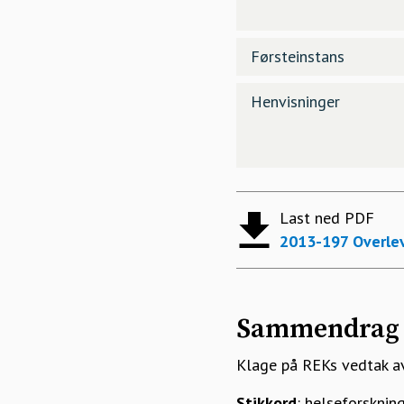
Førsteinstans
Henvisninger
Last ned PDF
2013-197 Overlev
Sammendrag
Klage på REKs vedtak a
Stikkord
: helseforsknin