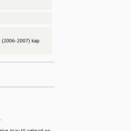
2 (2006-2007) kap.
.
lse, krav til søknad og