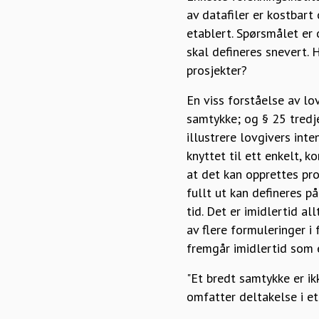
av datafiler er kostbart
etablert. Spørsmålet er 
skal defineres snevert. 
prosjekter?
En viss forståelse av l
samtykke; og § 25 tredje
illustrere lovgivers int
knyttet til ett enkelt, k
at det kan opprettes pro
fullt ut kan defineres p
tid. Det er imidlertid a
av flere formuleringer i 
fremgår imidlertid som e
"Et bredt samtykke er ik
omfatter deltakelse i et