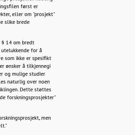
ngsfilen først er
ter, eller om "prosjekt"
e slike brede
n § 14 om bredt
d utelukkende for å
e som ikke er spesifikt
er ønsker å tilkjennegi
er og mulige studier
les naturlig over noen
iklingen. Dette støttes
ede forskningsprosjekter"
orskningsprosjekt, men
lt."