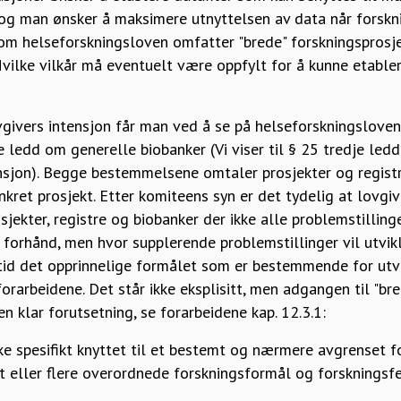
 og man ønsker å maksimere utnyttelsen av data når forskni
om helseforskningsloven omfatter "brede" forskningsprosjek
Hvilke vilkår må eventuelt være oppfylt for å kunne etabler
ovgivers intensjon får man ved å se på helseforskningslove
 ledd om generelle biobanker (Vi viser til § 25 tredje led
ensjon). Begge bestemmelsene omtaler prosjekter og registr
onkret prosjekt. Etter komiteens syn er det tydelig at lovgiv
sjekter, registre og biobanker der ikke alle problemstilling
å forhånd, men hvor supplerende problemstillinger vil utvik
lltid det opprinnelige formålet som er bestemmende for utv
forarbeidene. Det står ikke eksplisitt, men adgangen til "br
n klar forutsetning, se forarbeidene kap. 12.3.1:
ke spesifikt knyttet til et bestemt og nærmere avgrenset f
t eller flere overordnede forskningsformål og forskningsfe