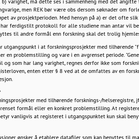
 b) varighet, må dette ses i sammenheng med det angitte
langvarige, men REK bør være obs dersom søknader om forl
pet av prosjektperioden. Med hensyn på a) er det ofte sli
har ferdigstilt protokoll for alle studiene man antar vil b
yttes til andre formål enn forskning skal det trolig hjemles
 utgangspunkt i at forskningsprosjekter med tilhørende "f
ler en problemstilling og vare i en avgrenset periode. "Gene
ål og som har lang varighet, regnes derfor ikke som forskni
isterloven, enten etter § 8 ved at de omfattes av en forskri
esjon.
?
ingsprosjekter med tilhørende forsknings-/helseregistre, j
renset formål eller en konkret problemstilling. At registere
etyr vanligvis at registeret i utgangspunktet kun skal benyt
usjoner ønsker å etablere datafiler som kan benyttes til ma