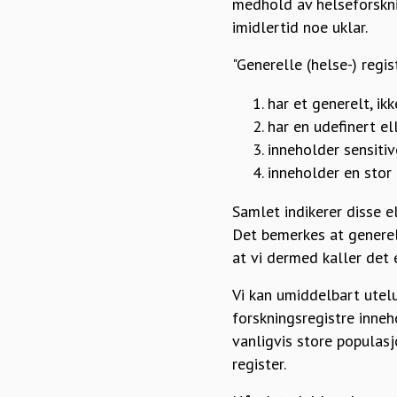
medhold av helseforskn
imidlertid noe uklar.
"Generelle (helse-) regi
har et generelt, ik
har en udefinert e
inneholder sensitiv
inneholder en stor 
Samlet indikerer disse e
Det bemerkes at generel
at vi dermed kaller det e
Vi kan umiddelbart utel
forskningsregistre inneh
vanligvis store populasj
register.