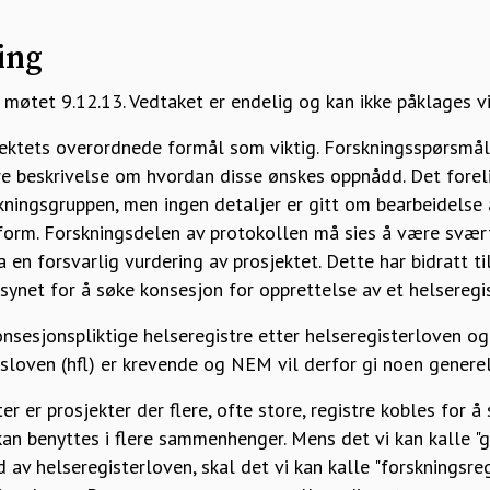
ing
møtet 9.12.13. Vedtaket er endelig og kan ikke påklages vi
ektets overordnede formål som viktig. Forskningsspørsmål 
e beskrivelse om hvordan disse ønskes oppnådd. Det fore
rskningsgruppen, men ingen detaljer er gitt om bearbeidelse
form. Forskningsdelen av protokollen må sies å være svært
a en forsvarlig vurdering av prosjektet. Dette har bidratt t
synet for å søke konsesjon for opprettelse av et helseregis
sesjonspliktige helseregistre etter helseregisterloven og
sloven (hfl) er krevende og NEM vil derfor gi noen generell
r er prosjekter der flere, ofte store, registre kobles for å
an benyttes i flere sammenhenger. Mens det vi kan kalle "g
 av helseregisterloven, skal det vi kan kalle "forskningsreg