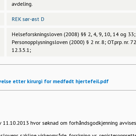
avdeling.
REK sør-øst D
Helseforskningsloven (2008) §§ 2, 4, 9, 10, 14 og 33;
Personopplysningsloven (2000) § 2 nr. 8; OT.prp. nr. 7
12.3.5.1;
else etter kirurgi for medfødt hjertefeil.pdf
v 11.10.2013 hvor søknad om forhåndsgodkjenning avvises
gslovens saklige virkeområde, forskning vs. registeropprette