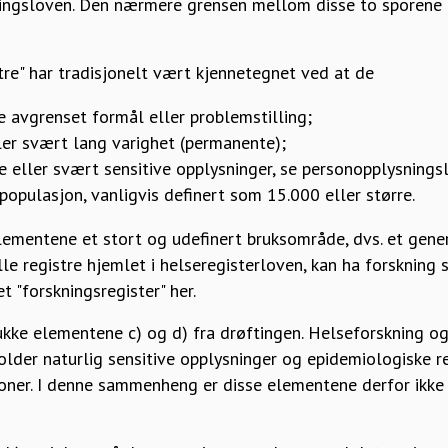
ingsloven. Den nærmere grensen mellom disse to sporene 
stre" har tradisjonelt vært kjennetegnet ved at de
ke avgrenset formål eller problemstilling;
ller svært lang varighet (permanente);
e eller svært sensitive opplysninger, se personopplysningsl
populasjon, vanligvis definert som 15.000 eller større.
lementene et stort og udefinert bruksområde, dvs. et gener
le registre hjemlet i helseregisterloven, kan ha forskning
t "forskningsregister" her.
ukke elementene c) og d) fra drøftingen. Helseforskning og
older naturlig sensitive opplysninger og epidemiologiske r
oner. I denne sammenheng er disse elementene derfor ikke k