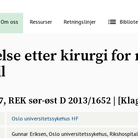
Om oss
Ressurser
Retningslinjer
Bibliot
lse etter kirurgi for
l
, REK sør-øst D 2013/1652
| [
Kla
Oslo universitetssykehus HF
Gunnar Eriksen, Oslo universitetssykehus, Rikshospital