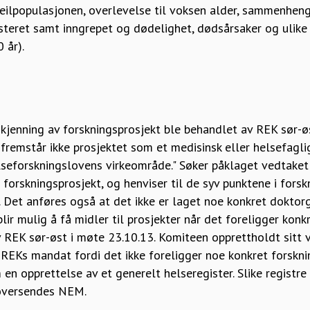
efeilpopulasjonen, overlevelse til voksen alder, sammenhe
steret samt inngrepet og dødelighet, dødsårsaker og ulike h
 år).
enning av forskningsprosjekt ble behandlet av REK sør-øs
fremstår ikke prosjektet som et medisinsk eller helsefagli
lseforskningslovens virkeområde." Søker påklaget vedtaket
forskningsprosjekt, og henviser til de syv punktene i for
 Det anføres også at det ikke er laget noe konkret doktor
ir mulig å få midler til prosjekter når det foreligger konkr
 REK sør-øst i møte 23.10.13. Komiteen opprettholdt sitt 
 REKs mandat fordi det ikke foreligger noe konkret forskni
n opprettelse av et generelt helseregister. Slike registr
 oversendes NEM.