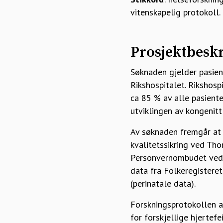
vitenskapelig protokoll.
Prosjektbeskr
Søknaden gjelder pasie
Rikshospitalet. Rikshosp
ca 85 % av alle pasienter
utviklingen av kongenitt 
Av søknaden fremgår at 
kvalitetssikring ved Tho
Personvernombudet ved O
data fra Folkeregistere
(perinatale data).
Forskningsprotokollen an
for forskjellige hjertef