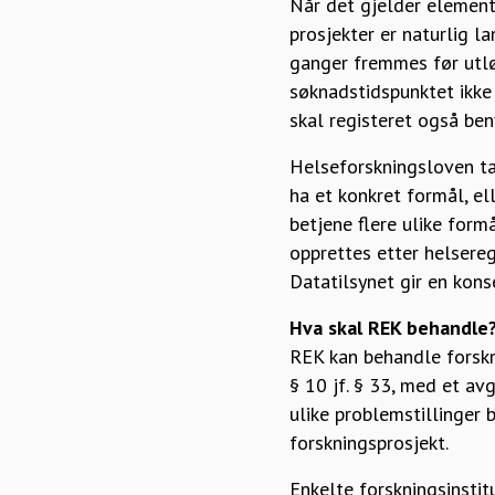
Når det gjelder element
prosjekter er naturlig 
ganger fremmes før utlø
søknadstidspunktet ikke 
skal registeret også ben
Helseforskningsloven tar
ha et konkret formål, el
betjene flere ulike form
opprettes etter helsereg
Datatilsynet gir en kons
Hva skal REK behandle
REK kan behandle forskn
§ 10 jf. § 33, med et avg
ulike problemstillinger b
forskningsprosjekt.
Enkelte forskningsinstit