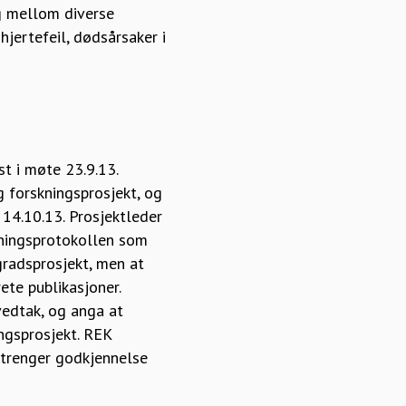
ng mellom diverse
jertefeil, dødsårsaker i
t i møte 23.9.13.
g forskningsprosjekt, og
 14.10.13. Prosjektleder
skningsprotokollen som
gradsprosjekt, men at
ete publikasjoner.
vedtak, og anga at
ngsprosjekt. REK
e trenger godkjennelse