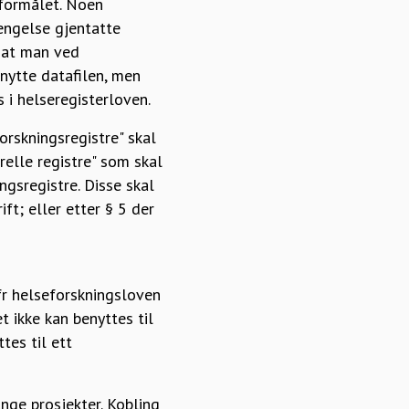
 formålet. Noen
engelse gjentatte
k at man ved
enytte datafilen, men
 i helseregisterloven.
orskningsregistre" skal
relle registre" som skal
ngsregistre. Disse skal
ft; eller etter § 5 der
fr helseforskningsloven
t ikke kan benyttes til
tes til ett
nge prosjekter. Kobling