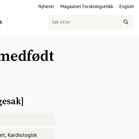
Nyheter
Magasinet Forskningsetikk
English
Søk
ek
etter
 medfødt
gesak
]
et, Kardiologisk