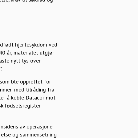
edfødt hjertesykdom ved
40 år, materialet utgjør
aste nytt lys over
.
 som ble opprettet for
ammen med tilråding fra
ker å koble Datacor mot
k fødselsregister
insidens av operasjoner
tørrelse og sammensetning