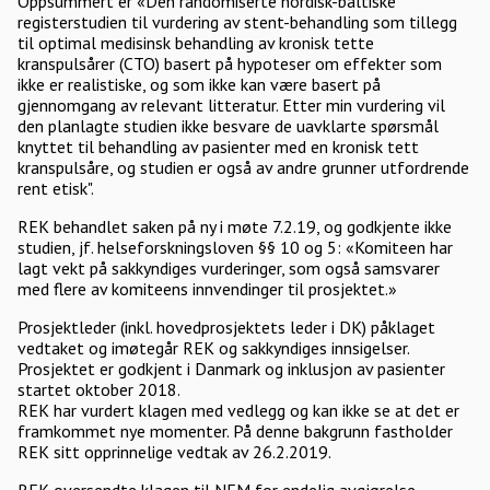
Oppsummert er «Den randomiserte nordisk-baltiske
registerstudien til vurdering av stent-behandling som tillegg
til optimal medisinsk behandling av kronisk tette
kranspulsårer (CTO) basert på hypoteser om effekter som
ikke er realistiske, og som ikke kan være basert på
gjennomgang av relevant litteratur. Etter min vurdering vil
den planlagte studien ikke besvare de uavklarte spørsmål
knyttet til behandling av pasienter med en kronisk tett
kranspulsåre, og studien er også av andre grunner utfordrende
rent etisk".
REK behandlet saken på ny i møte 7.2.19, og godkjente ikke
studien, jf. helseforskningsloven §§ 10 og 5: «Komiteen har
lagt vekt på sakkyndiges vurderinger, som også samsvarer
med flere av komiteens innvendinger til prosjektet.»
Prosjektleder (inkl. hovedprosjektets leder i DK) påklaget
vedtaket og imøtegår REK og sakkyndiges innsigelser.
Prosjektet er godkjent i Danmark og inklusjon av pasienter
startet oktober 2018.
REK har vurdert klagen med vedlegg og kan ikke se at det er
framkommet nye momenter. På denne bakgrunn fastholder
REK sitt opprinnelige vedtak av 26.2.2019.