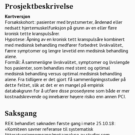
Prosjektbeskrivelse
Kortversjon
Forsøkskohort: pasienter med brystsmerter, åndenød eller
nedsatt hjertemuskelfunksjon på grunn av en eller flere
kronisk tette kranspulsårer.
Hypotese: Åpning av en kronisk tett kranspulsåre kombinert
med medisinsk behandling medfører forbedret livskvalitet,
færre symptomer og lengre levetid enn medisinsk behandling
alene.
Formål: Å sammenligne livskvalitet, symptomer og livslengde
hos pasienter, som behandles med stent og optimal
medisinsk behandling versus optimal medisinsk behandling
alene. Fra tidligere er det gjort få sammenligningsstudier på
dette feltet, slik at det er en mangel på empirisk
databakgrunn for å utføre disse prosedyrene som både er mer
kostnadskrevende og innebærer høyere risiko enn annen PCI.
Saksgang
REK behandlet søknaden første gang i møte 25.10.18:
«Komiteen savner referanse til systematisk
litteraturgjennomgang/metaanalyse av studier som