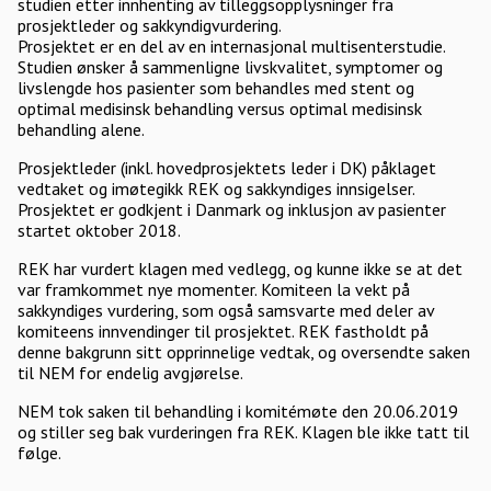
studien etter innhenting av tilleggsopplysninger fra
prosjektleder og sakkyndigvurdering.
Prosjektet er en del av en internasjonal multisenterstudie.
Studien ønsker å sammenligne livskvalitet, symptomer og
livslengde hos pasienter som behandles med stent og
optimal medisinsk behandling versus optimal medisinsk
behandling alene.
Prosjektleder (inkl. hovedprosjektets leder i DK) påklaget
vedtaket og imøtegikk REK og sakkyndiges innsigelser.
Prosjektet er godkjent i Danmark og inklusjon av pasienter
startet oktober 2018.
REK har vurdert klagen med vedlegg, og kunne ikke se at det
var framkommet nye momenter. Komiteen la vekt på
sakkyndiges vurdering, som også samsvarte med deler av
komiteens innvendinger til prosjektet. REK fastholdt på
denne bakgrunn sitt opprinnelige vedtak, og oversendte saken
til NEM for endelig avgjørelse.
NEM tok saken til behandling i komitémøte den 20.06.2019
og stiller seg bak vurderingen fra REK. Klagen ble ikke tatt til
følge.