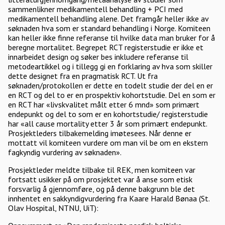
sammenlikner medikamentell behandling + PCI med
medikamentell behandling alene. Det framgår heller ikke av
søknaden hva som er standard behandling i Norge. Komiteen
kan heller ikke finne referanse til hvilke data man bruker for å
beregne mortalitet. Begrepet RCT registerstudie er ikke et
innarbeidet design og søker bes inkludere referanse til
metodeartikkel og i tillegg gi en forklaring av hva som skiller
dette designet fra en pragmatisk RCT. Ut fra
søknaden/protokollen er dette en todelt studie der del en er
en RCT og del to er en prospektiv kohortstudie. Del en som er
en RCT har «livskvalitet målt etter 6 mnd» som primært
endepunkt og del to som er en kohortstudie/ registerstudie
har «all cause mortality etter 3 år som primært endepunkt.
Prosjektleders tilbakemelding imøtesees. Når denne er
mottatt vil komiteen vurdere om man vil be om en ekstern
fagkyndig vurdering av søknaden».
Prosjektleder meldte tilbake til REK, men komiteen var
fortsatt usikker på om prosjektet var å anse som etisk
forsvarlig å gjennomføre, og på denne bakgrunn ble det
innhentet en sakkyndigvurdering fra Kaare Harald Bønaa (St.
Olav Hospital, NTNU, UiT):