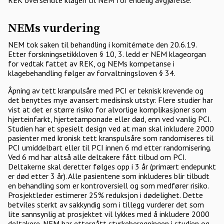
REK oversendte klagen til NEM for endelig avgjørelse.
NEMs vurdering
NEM tok saken til behandling i komitémøte den 20.6.19.
Etter forskningsetikkloven § 10, 3. ledd er NEM klageorgan
for vedtak fattet av REK, og NEMs kompetanse i
klagebehandling følger av forvaltningsloven § 34.
Åpning av tett kranpulsåre med PCI er teknisk krevende og
det benyttes mye avansert medisinsk utstyr. Flere studier har
vist at det er større risiko for alvorlige komplikasjoner som
hjerteinfarkt, hjertetamponade eller død, enn ved vanlig PCI.
Studien har et spesielt design ved at man skal inkludere 2000
pasienter med kronisk tett kranspulsåre som randomiseres til
PCI umiddelbart eller til PCI innen 6 md etter randomisering.
Ved 6 md har altså alle deltakere fått tilbud om PCI.
Deltakerne skal deretter følges opp i 3 år (primært endepunkt
er død etter 3 år). Alle pasientene som inkluderes blir tilbudt
en behandling som er kontroversiell og som medfører risiko.
Prosjektleder estimerer 25% reduksjon i dødelighet. Dette
betviles sterkt av sakkyndig som i tillegg vurderer det som
lite sannsynlig at prosjektet vil lykkes med å inkludere 2000
deltakere. NEM har ettergått styrkeberegningen i studien og