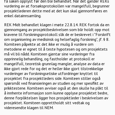
få saken opplyst før den ble behandlet. Når det gjelder REKs
vurdering av at forsøksprotokollen var mangelfull, begrunner
prosjektlederen dette med at det kun skal gjennomføres en
enkel datainnsamling.
REK Midt behandlet klagen i møte 22.8.14. REK fortok da en
gjennomgang av prosjektbeskrivelsen som blir holdt opp mot
kravene til forskningsprotokoll slik de er beskrevet i "Forskrift
om organisering av medisinsk og helsefaglig forskning", jf. § 8.
Komiteen påpekte at det ikke er mulig å vurdere om
metodene er egnet til å teste hypotesen og om prosjektets
må vil bli nådd. Komiteen gjentar sine vurderinger fra
opprinnelig behandling, og fastholder at protokoll er
mangelfull, teoretisk grunnlag mangler, analyse av data er
ikke gjort rede for og det er heller ikke gjort tilstrekkelige
vurderinger av forskningsetiske utfordringer knyttet til
prosjektet fra prosjektleders side. Komiteen stiller også
spørsmål ved finansieringen av studien og mer spesifikt av
prikktestene. Komiteen avviser også at den skulle ha plikt til
å innhente informasjon som kunne opplyse prosjektet bedre,
denne forpliktelsen ligger hos prosjektleder i beskrivelsen av
prosjektet. Komiteen opprettholdt sitt vedtak og
videresendte klagen til NEM.