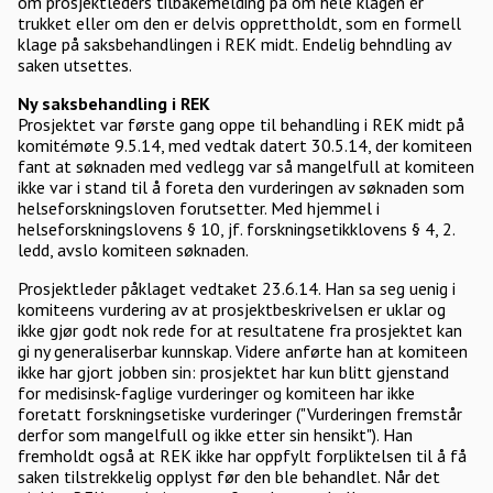
om prosjektleders tilbakemelding på om hele klagen er
trukket eller om den er delvis opprettholdt, som en formell
klage på saksbehandlingen i REK midt. Endelig behndling av
saken utsettes.
Ny saksbehandling i REK
Prosjektet var første gang oppe til behandling i REK midt på
komitémøte 9.5.14, med vedtak datert 30.5.14, der komiteen
fant at søknaden med vedlegg var så mangelfull at komiteen
ikke var i stand til å foreta den vurderingen av søknaden som
helseforskningsloven forutsetter. Med hjemmel i
helseforskningslovens § 10, jf. forskningsetikklovens § 4, 2.
ledd, avslo komiteen søknaden.
Prosjektleder påklaget vedtaket 23.6.14. Han sa seg uenig i
komiteens vurdering av at prosjektbeskrivelsen er uklar og
ikke gjør godt nok rede for at resultatene fra prosjektet kan
gi ny generaliserbar kunnskap. Videre anførte han at komiteen
ikke har gjort jobben sin: prosjektet har kun blitt gjenstand
for medisinsk-faglige vurderinger og komiteen har ikke
foretatt forskningsetiske vurderinger ("Vurderingen fremstår
derfor som mangelfull og ikke etter sin hensikt"). Han
fremholdt også at REK ikke har oppfylt forpliktelsen til å få
saken tilstrekkelig opplyst før den ble behandlet. Når det