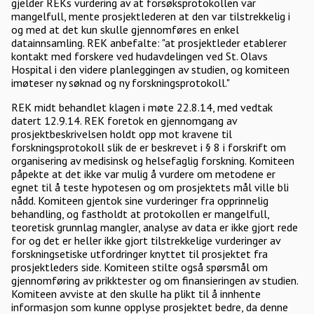
gjelder REKs vurdering av at forsøksprotokollen var
mangelfull, mente prosjektlederen at den var tilstrekkelig i
og med at det kun skulle gjennomføres en enkel
datainnsamling. REK anbefalte: "at prosjektleder etablerer
kontakt med forskere ved hudavdelingen ved St. Olavs
Hospital i den videre planleggingen av studien, og komiteen
imøteser ny søknad og ny forskningsprotokoll."
REK midt behandlet klagen i møte 22.8.14, med vedtak
datert 12.9.14. REK foretok en gjennomgang av
prosjektbeskrivelsen holdt opp mot kravene til
forskningsprotokoll slik de er beskrevet i § 8 i forskrift om
organisering av medisinsk og helsefaglig forskning. Komiteen
påpekte at det ikke var mulig å vurdere om metodene er
egnet til å teste hypotesen og om prosjektets mål ville bli
nådd. Komiteen gjentok sine vurderinger fra opprinnelig
behandling, og fastholdt at protokollen er mangelfull,
teoretisk grunnlag mangler, analyse av data er ikke gjort rede
for og det er heller ikke gjort tilstrekkelige vurderinger av
forskningsetiske utfordringer knyttet til prosjektet fra
prosjektleders side. Komiteen stilte også spørsmål om
gjennomføring av prikktester og om finansieringen av studien.
Komiteen avviste at den skulle ha plikt til å innhente
informasjon som kunne opplyse prosjektet bedre, da denne