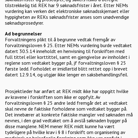
tilstrekkelig tid. REK har 9 søknadsfrister i året. Etter NEMs
vurdering kan verken det elektroniske søknadsskjemaet eller
hyppigheten av REKs søknadsfrister anses som unødvendige
søknadsprosedyrer.
Ad begrunnelser
Forvaltningens plikt til å begrunne vedtak fremgår av
forvaltningsloven § 25. Etter NEMs vurdering burde vedtaket
datert 30.5.14 inneholdt en henvisning til forskriften med
full tittel eller korttittel, samt en gjengivelse av innholdet i
reglene som vedtaket bygger på, jf forvaltningsloven § 25
første ledd. Forholdet er imidlertid blitt rettet opp i brevet
datert 12.9.14, og utgjør ikke lenger en saksbehandlingsfeil.
Prosjektleder har anført at REK midt ikke har oppgitt hvilke
av kravene i forskriften som ikke er oppfylt. Av
forvaltningsloven § 25 andre ledd fremgår det at vedtaket
skal nevne de faktiske forholdene som vedtaket bygger på.
Det innebærer at konkrete faktiske mangler ved søknaden må
nevnes, i den grad vedtaket om å avslå søknaden bygger på
disse manglene. NEM mener REK midt kunne ha vært
tydeligere på hvilke krav i § 8 i forskrift om organisering av