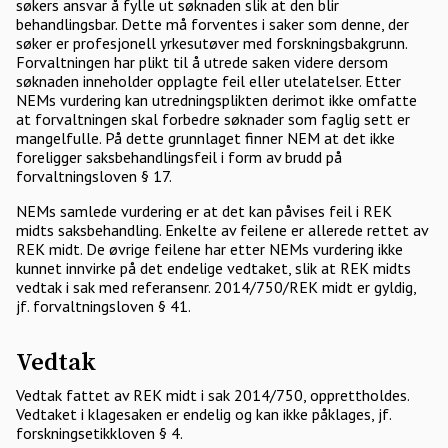
søkers ansvar å fylle ut søknaden slik at den blir
behandlingsbar. Dette må forventes i saker som denne, der
søker er profesjonell yrkesutøver med forskningsbakgrunn.
Forvaltningen har plikt til å utrede saken videre dersom
søknaden inneholder opplagte feil eller utelatelser. Etter
NEMs vurdering kan utredningsplikten derimot ikke omfatte
at forvaltningen skal forbedre søknader som faglig sett er
mangelfulle. På dette grunnlaget finner NEM at det ikke
foreligger saksbehandlingsfeil i form av brudd på
forvaltningsloven § 17.
NEMs samlede vurdering er at det kan påvises feil i REK
midts saksbehandling. Enkelte av feilene er allerede rettet av
REK midt. De øvrige feilene har etter NEMs vurdering ikke
kunnet innvirke på det endelige vedtaket, slik at REK midts
vedtak i sak med referansenr. 2014/750/REK midt er gyldig,
jf. forvaltningsloven § 41.
Vedtak
Vedtak fattet av REK midt i sak 2014/750, opprettholdes.
Vedtaket i klagesaken er endelig og kan ikke påklages, jf.
forskningsetikkloven § 4.