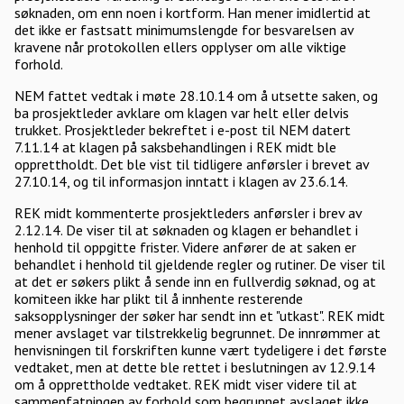
søknaden, om enn noen i kortform. Han mener imidlertid at
det ikke er fastsatt minimumslengde for besvarelsen av
kravene når protokollen ellers opplyser om alle viktige
forhold.
NEM fattet vedtak i møte 28.10.14 om å utsette saken, og
ba prosjektleder avklare om klagen var helt eller delvis
trukket. Prosjektleder bekreftet i e-post til NEM datert
7.11.14 at klagen på saksbehandlingen i REK midt ble
opprettholdt. Det ble vist til tidligere anførsler i brevet av
27.10.14, og til informasjon inntatt i klagen av 23.6.14.
REK midt kommenterte prosjektleders anførsler i brev av
2.12.14. De viser til at søknaden og klagen er behandlet i
henhold til oppgitte frister. Videre anfører de at saken er
behandlet i henhold til gjeldende regler og rutiner. De viser til
at det er søkers plikt å sende inn en fullverdig søknad, og at
komiteen ikke har plikt til å innhente resterende
saksopplysninger der søker har sendt inn et "utkast". REK midt
mener avslaget var tilstrekkelig begrunnet. De innrømmer at
henvisningen til forskriften kunne vært tydeligere i det første
vedtaket, men at dette ble rettet i beslutningen av 12.9.14
om å opprettholde vedtaket. REK midt viser videre til at
sammenfatningen av forhold som begrunnet avslaget ikke