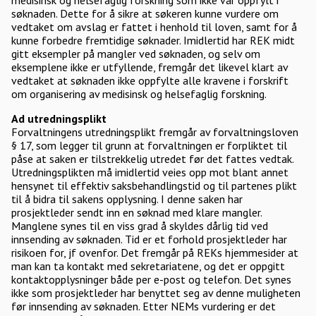
medisinsk og helsefaglig forskning som ikke var oppfylt i
søknaden. Dette for å sikre at søkeren kunne vurdere om
vedtaket om avslag er fattet i henhold til loven, samt for å
kunne forbedre fremtidige søknader. Imidlertid har REK midt
gitt eksempler på mangler ved søknaden, og selv om
eksemplene ikke er utfyllende, fremgår det likevel klart av
vedtaket at søknaden ikke oppfylte alle kravene i forskrift
om organisering av medisinsk og helsefaglig forskning.
Ad utredningsplikt
Forvaltningens utredningsplikt fremgår av forvaltningsloven
§ 17, som legger til grunn at forvaltningen er forpliktet til
påse at saken er tilstrekkelig utredet før det fattes vedtak.
Utredningsplikten må imidlertid veies opp mot blant annet
hensynet til effektiv saksbehandlingstid og til partenes plikt
til å bidra til sakens opplysning. I denne saken har
prosjektleder sendt inn en søknad med klare mangler.
Manglene synes til en viss grad å skyldes dårlig tid ved
innsending av søknaden. Tid er et forhold prosjektleder har
risikoen for, jf ovenfor. Det fremgår på REKs hjemmesider at
man kan ta kontakt med sekretariatene, og det er oppgitt
kontaktopplysninger både per e-post og telefon. Det synes
ikke som prosjektleder har benyttet seg av denne muligheten
før innsending av søknaden. Etter NEMs vurdering er det