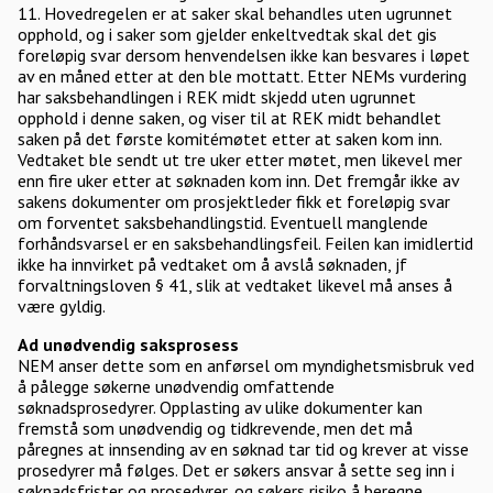
11. Hovedregelen er at saker skal behandles uten ugrunnet
opphold, og i saker som gjelder enkeltvedtak skal det gis
foreløpig svar dersom henvendelsen ikke kan besvares i løpet
av en måned etter at den ble mottatt. Etter NEMs vurdering
har saksbehandlingen i REK midt skjedd uten ugrunnet
opphold i denne saken, og viser til at REK midt behandlet
saken på det første komitémøtet etter at saken kom inn.
Vedtaket ble sendt ut tre uker etter møtet, men likevel mer
enn fire uker etter at søknaden kom inn. Det fremgår ikke av
sakens dokumenter om prosjektleder fikk et foreløpig svar
om forventet saksbehandlingstid. Eventuell manglende
forhåndsvarsel er en saksbehandlingsfeil. Feilen kan imidlertid
ikke ha innvirket på vedtaket om å avslå søknaden, jf
forvaltningsloven § 41, slik at vedtaket likevel må anses å
være gyldig.
Ad unødvendig saksprosess
NEM anser dette som en anførsel om myndighetsmisbruk ved
å pålegge søkerne unødvendig omfattende
søknadsprosedyrer. Opplasting av ulike dokumenter kan
fremstå som unødvendig og tidkrevende, men det må
påregnes at innsending av en søknad tar tid og krever at visse
prosedyrer må følges. Det er søkers ansvar å sette seg inn i
søknadsfrister og prosedyrer, og søkers risiko å beregne