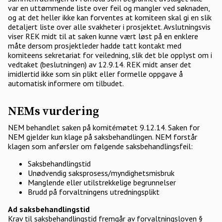
var en uttømmende liste over feil og mangler ved søknaden,
og at det heller ikke kan forventes at komiteen skal gi en slik
detaljert liste over alle svakheter i prosjektet. Avslutningsvis
viser REK midt til at saken kunne vært løst på en enklere
måte dersom prosjektleder hadde tatt kontakt med
komiteens sekretariat for veiledning, slik det ble opplyst om i
vedtaket (beslutningen) av 12.9.14. REK midt anser det
imidlertid ikke som sin plikt eller formelle oppgave å
automatisk informere om tilbudet.
NEMs vurdering
NEM behandlet saken på komitémøtet 9.12.14. Saken for
NEM gjelder kun klage på saksbehandlingen. NEM forstår
klagen som anførsler om følgende saksbehandlingsfeil:
Saksbehandlingstid
Unødvendig saksprosess/myndighetsmisbruk
Manglende eller utilstrekkelige begrunnelser
Brudd på forvaltningens utredningsplikt
Ad saksbehandlingstid
Krav til saksbehandlingstid fremgår av forvaltningsloven §