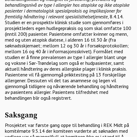
behandlingsnivå av type I allergier hos atopiske og ikke atopiske
pasienter i dermatologisk spesialpraksis og implikasjoner for
fremtidig håndtering i relevant spesialisthelsetjeneste
, 8.4.14.
Studien er en prospektiv klinisk studie som gjennomføres i
prosjektleders egen hudlegepraksis og som skal omfatte 100
(inntil 200) pasienter. Pasientene omfatter kvinner og menn,
med og uten atopisk diatese, i alderen 16 til 30 år (fra
søknadsskjemaet; mellom 12 og 30 år i forsøksprotokollen;
mellom 16 og 40 år i informasjonsskrivet). Formålet med
studien er å finne prevalensen av type I allergier blant unge
og voksne i Sør-Trøndelag som også er hudpasienter, samt
aktuell håndtering av deres allergiske plager i klinisk praksis.
Pasientene vil få gjennomgå prikktesting på 13 forskjellige
allergener. Dessuten vil det tas anamnese og legen vil
gjennomgå tidligere og nåværende behandling og håndtering
av pasientens allergier. Pasientens tilfredshet med
behandlingen blir også registrert.
Saksgang
Prosjektet var første gang oppe til behandling i REK Midt på
komitémøte 9.5.14 der komiteen vurderte at søknaden med
vedlegg var så mangelfull at komiteen ikke er i stand til å