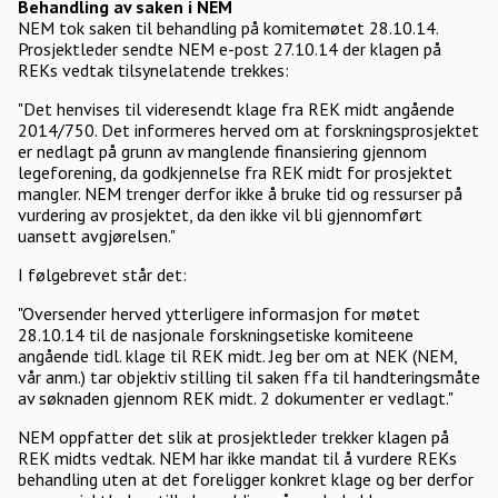
Behandling av saken i NEM
NEM tok saken til behandling på komitemøtet 28.10.14.
Prosjektleder sendte NEM e-post 27.10.14 der klagen på
REKs vedtak tilsynelatende trekkes:
"Det henvises til videresendt klage fra REK midt angående
2014/750. Det informeres herved om at forskningsprosjektet
er nedlagt på grunn av manglende finansiering gjennom
legeforening, da godkjennelse fra REK midt for prosjektet
mangler. NEM trenger derfor ikke å bruke tid og ressurser på
vurdering av prosjektet, da den ikke vil bli gjennomført
uansett avgjørelsen."
I følgebrevet står det:
"Oversender herved ytterligere informasjon for møtet
28.10.14 til de nasjonale forskningsetiske komiteene
angående tidl. klage til REK midt. Jeg ber om at NEK (NEM,
vår anm.) tar objektiv stilling til saken ffa til handteringsmåte
av søknaden gjennom REK midt. 2 dokumenter er vedlagt."
NEM oppfatter det slik at prosjektleder trekker klagen på
REK midts vedtak. NEM har ikke mandat til å vurdere REKs
behandling uten at det foreligger konkret klage og ber derfor