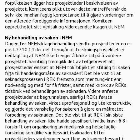
forpliktelsen ligger hos prosjektleder i beskrivelsen av
prosjektet. Komiteens plikt utover dette inntreffer når de
selv ikke innehar faglig kompetanse til å gjøre vurderinger om
den allerede foreliggende informasjonen. Komiteen
opprettholdt sitt vedtak og videresendte klagen til NEM.
Ny behandling av saken i NEM
Dagen før NEMs klagebehandling sendte prosjektleder en e-
post 27.10.14 der det fremgår at forskningsprosjektet er
nedlagt og at NEM ikke trenger å bruke tid på å vurdere
prosjektet. Samtidig fremgikk det av følgebrevet at
prosjektleder ønsket at NEM tok "objektivt stilling til saken
f(r)a til handeringsmåte av søknaden". Det ble vist til at
søknadsprosessen i REK fremsto som mer tungvint enn
nødvendig og med for få frister, samt med kritikk av REKs
tidsbruk ved behandlingen av søknaden. Videre anførte
prosjektleder at begrunnelsen, særlig i REKs første
behandling av saken, virket uprofesjonell og lite konstruktiv,
og gjorde det vanskelig for søkeren å gjøre en målrettet
forbedring av søknaden. Det ble vist til at REK i sin siste
behandling av saken ikke hadde spesifisert hvilke krav i § 8 i
forskrift om organisering av medisinsk og helsefaglig
forskning som ikke var besvart i søknaden. Etter
prosjektleders vurdering er samtlige av kravene besvart i