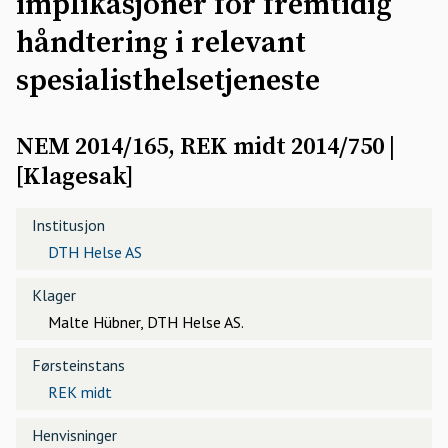
implikasjoner for fremtidig
håndtering i relevant
spesialisthelsetjeneste
NEM 2014/165, REK midt 2014/750
|
[
Klagesak
]
Institusjon
DTH Helse AS
Klager
Malte Hübner, DTH Helse AS.
Førsteinstans
REK midt
Henvisninger