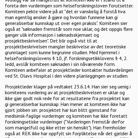
foreta den vurderingen som helseforskningsloven forutsetter.
Komiteen pekte videre på at "det er vanskelig å forstå hva
man egentlig ønsker å gjøre og hvordan funnene kan gi
generaliserbar kunnskap ut over egen praksis". Komiteen sier
også at "søknaden fremstår som noe uklar, og det oppgis flere
ganger ulik informasjon i søknadsskjemaet og
prosjektbeskrivelsen". Det blir også vist til at
prosjektbeskrivelsen mangler beskrivelse av det teoretiske
grunnlaget som kunne begrunne studien. Med hjemmel i
helseforskningslovens § 10, jf. forskningsetikklovens § 4, 2.
ledd, avslår komiteen søknaden i sin nåværende form.
Komiteen anbefaler at prosjektleder kontakter hudavdelingen
ved St. Olavs Hospital i den videre planleggingen av studien.
Prosjektleder klager på vedtaket 23.6.14. Han sier seg uenig i
komiteens vurdering av at prosjektbeskrivelsen er uklar og
ikke gjør godt nok rede for at resultatene fra prosjektet kan
gi generaliserbar kunnskap. Han mener at komiteen ikke har
gjort jobben sin: prosjektet har kun blitt gjenstand for
medisinsk-faglige vurderinger og komiteen har ikke foretatt
forskningsetiske vurderinger ("Vurderingen fremstår derfor
som mangelfull og ikke etter sin hensikt"). Han fremholder
også at REK ikke har oppfylt sin forpliktelse når det gjelder å