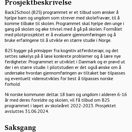
Prosjektbeskrivelse
Back2School (B2S) programmet er et tilbud som ønsker å
hjelpe barn og ungdom som strever med skolefravær, til å
komme tilbake til skolen. Programmet skal hjelpe den unge i
gang på skolen og øke trivsel med å gå på skolen. Formålet
med pilotprosjektet er å evaluere gjennomføringen og å
bruke erfaringene til å utvikle en større studie i Norge.
B2S bygger på prinsipper fra kognitiv atferdsterapi, og det
settes søkelys på å løse konkrete problemer og å lære nye
ferdigheter. Programmet er utviklet i Danmark og er prøvd ut
der i en større studie. I pilotstudien er det også ønske om å
undersøke hvordan gjennomføringen av tiltaket bør tilpasses
og eventuelt videreutvikles for best å tilpasses norske
forhold.
Ni norske kommuner deltar. 18 barn og ungdom i alderen 6-16
år med deres foreldre og skolen, vil få tilbud om B2S
programmet i løpet av skoleåret 2022-2023. Prosjektet
avsluttes 31.06.2024.
Saksgang