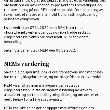
var ufullstendig og at prosjektet manglet etisk vurdering. Det
ble bedt om en ny vurdering av prosjektets forsvarlighet og
tilbakemelding på om REK nord sin praksis for behandling av
saker i sekretariatet er i henhold til forvaltningsloven og
helseforskningsloven.
I sitt vedtak av 07.11.2022 kom REK fram til at
«Foreldrenettverk mot mobbing» ikke hadde rettslig
klageinteresse. Saken ble oversendt NEM for videre
behandling.
Saken ble behandlet i NEM den 01.12.2022.
NEMs vurdering
Saken gjaldt spørsmål om «Foreldrenettverk mot mobbing»
har rettslig klageinteresse, og om klagefristen er overholdt.
NEM viser til at man må avgjøre den rettslige
klageinteressen ut fra en samlet vurdering av kravets
aktualitet og partenes tilknytning til det, og om det er et
reelt behov for å få kravet avgjort.
NEM kan ikke se at det er oppgitt mer informasjon om