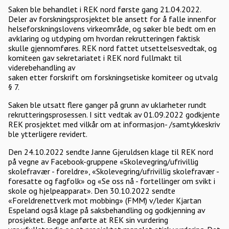
Saken ble behandlet i REK nord første gang 21.04.2022.
Deler av forskningsprosjektet ble ansett for å falle innenfor
helseforskningslovens virkeområde, og søker ble bedt om en
avklaring og utdyping om hvordan rekrutteringen faktisk
skulle gjennomføres. REK nord fattet utsettelsesvedtak, og
komiteen gav sekretariatet i REK nord fullmakt til
viderebehandling av
saken etter forskrift om forskningsetiske komiteer og utvalg
§ 7.
Saken ble utsatt flere ganger på grunn av uklarheter rundt
rekrutteringsprosessen. I sitt vedtak av 01.09.2022 godkjente
REK prosjektet med vilkår om at informasjon- /samtykkeskriv
ble ytterligere revidert.
Den 24.10.2022 sendte Janne Gjeruldsen klage til REK nord
på vegne av Facebook-gruppene «Skolevegring/ufrivillig
skolefravær - foreldre», «Skolevegring/ufrivillig skolefravær -
foresatte og fagfolk» og «Se oss nå - fortellinger om svikt i
skole og hjelpeapparat». Den 30.10.2022 sendte
«Foreldrenettverk mot mobbing» (FMM) v/leder Kjartan
Espeland også klage på saksbehandling og godkjenning av
prosjektet. Begge anførte at REK sin vurdering