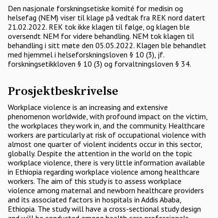
Den nasjonale forskningsetiske komité for medisin og
helsefag (NEM) viser til klage på vedtak fra REK nord datert
21.02.2022. REK tok ikke klagen til følge, og klagen ble
oversendt NEM for videre behandling. NEM tok klagen til
behandling i sitt møte den 05.05.2022. Klagen ble behandlet
med hjemmel i helseforskningsloven § 10 (3), jf.
forskningsetikkloven § 10 (3) og forvaltningsloven § 34.
Prosjektbeskrivelse
Workplace violence is an increasing and extensive
phenomenon worldwide, with profound impact on the victim,
the workplaces they work in, and the community. Healthcare
workers are particularly at risk of occupational violence with
almost one quarter of violent incidents occur in this sector,
globally. Despite the attention in the world on the topic
workplace violence, there is very little information available
in Ethiopia regarding workplace violence among healthcare
workers. The aim of this study is to assess workplace
violence among maternal and newborn healthcare providers
and its associated factors in hospitals in Addis Ababa,
Ethiopia. The study will have a cross-sectional study design