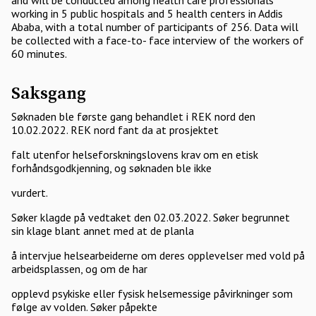
and will be conducted among health care professionals
working in 5 public hospitals and 5 health centers in Addis
Ababa, with a total number of participants of 256. Data will
be collected with a face-to- face interview of the workers of
60 minutes.
Saksgang
Søknaden ble første gang behandlet i REK nord den
10.02.2022. REK nord fant da at prosjektet
falt utenfor helseforskningslovens krav om en etisk
forhåndsgodkjenning, og søknaden ble ikke
vurdert.
Søker klagde på vedtaket den 02.03.2022. Søker begrunnet
sin klage blant annet med at de planla
å intervjue helsearbeiderne om deres opplevelser med vold på
arbeidsplassen, og om de har
opplevd psykiske eller fysisk helsemessige påvirkninger som
følge av volden. Søker påpekte