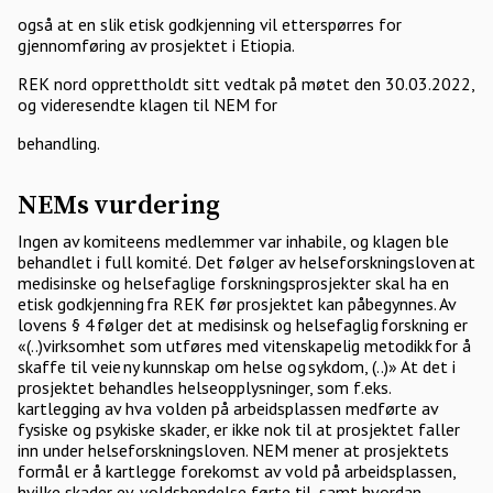
også at en slik etisk godkjenning vil etterspørres for
gjennomføring av prosjektet i Etiopia.
REK nord opprettholdt sitt vedtak på møtet den 30.03.2022,
og videresendte klagen til NEM for
behandling.
NEMs vurdering
Ingen av komiteens medlemmer var inhabile, og klagen ble
behandlet i full komité. Det følger av helseforskningsloven at
medisinske og helsefaglige forskningsprosjekter skal ha en
etisk godkjenning fra REK før prosjektet kan påbegynnes. Av
lovens § 4 følger det at medisinsk og helsefaglig forskning er
«(..)virksomhet som utføres med vitenskapelig metodikk for å
skaffe til veie ny kunnskap om helse og sykdom, (..)» At det i
prosjektet behandles helseopplysninger, som f.eks.
kartlegging av hva volden på arbeidsplassen medførte av
fysiske og psykiske skader, er ikke nok til at prosjektet faller
inn under helseforskningsloven. NEM mener at prosjektets
formål er å kartlegge forekomst av vold på arbeidsplassen,
hvilke skader ev. voldshendelse førte til, samt hvordan