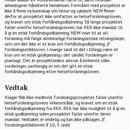
arbeidsgiver håndterte hendelsen. Formålet med prosjektet er
ikke å finne ny kunnskap om helse og sykdom. NEM finner
derfor at prosjektet ikke omfattes av helseforskningsloven,
og kravet om etisk forhåndsgodkjenning. Så lenge prosjektet
faller utenfor helseforskningsloven, har REK ikke mandat til
å gi en etisk forhåndsgodkjenning. NEM viser til at all
forskning må følge alminnelige forskningsetiske retningslinjer,
selv om det ikke er et krav om forhåndsgodkjenning, jf.
forskningsetikkloven. I mange land vil det i tillegg være et
krav om en etisk godkjenning i det landet forskningen er
planlagt. Det er prosjektleders ansvar å innhente slike
vurderinger, uavhengig av om det gitt en etisk
forhåndsgodkjenning etter helseforskningsloven.
Vedtak
Klager fikk ikke medhold. Forskningsprosjektet faller utenfor
helseforskningslovens virkeområde, og kravet om en etisk
forhåndsgodkjenning fra REK. REK har ikke mulighet til å gi en
etisk godkjenning siden prosjektet faller utenfor deres
mandat. Vedtaket er endelig og kan ikke påklages, jf.
forskningsetikkloven § 10, 3. ledd