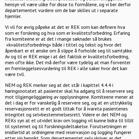
hensyn vil være ulike for disse to formålene, og vi ber derfor
departementet vurdere om de bør skilles ut i separate
hjemler.
Vi vil for øvrig påpeke at det er REK som kan definere hva
som er forskning og hva som er kvalitetsforbedring. Erfaring
fra komiteene er at det i mange søknader så brukes
«kvalitetsforbedring» både i tittel og tekst og hvor det
åpenbart er et ønske om å slippe å forholde seg til samtykke.
Av og til er REK enige i at det faktisk er kvalitetsforbedring,
men ofte ikke. Det må derfor være tydelig at man forventer
en fremleggelsesvurdering til REK i alle saker hvor det kan
være tvil.
NEM og REK merker seg at det står i kapittel 4.4.4 i
høringsnotatet at pasienter skal ha adgang til å reservere seg
mot tilgjengeliggjøring av opplysningene. Komiteene mener at
det i dag er for vanskelig å reservere seg, og at en uttrykkelig
reservasjonsrett er et godt tiltak for å ivareta pasientenes
integritet og selvbestemmelsesrett. Videre er det NEM og
REKs syn at et utvidet krav om logging vil kunne bidra til tillit
til systemet og til forskningsdeltakelse. Forutsetningen er
imidlertid at ordningene med reservasjon og logging fungerer
etter sin hensikt. Som departementet selv skriver, er det