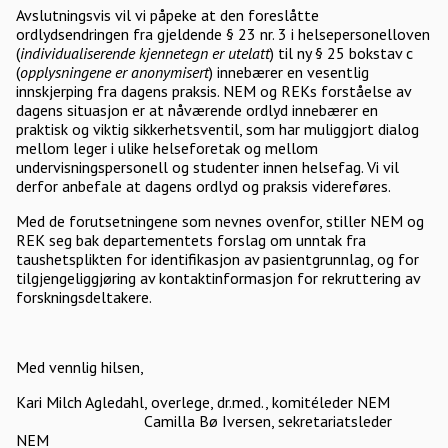
Avslutningsvis vil vi påpeke at den foreslåtte
ordlydsendringen fra gjeldende § 23 nr. 3 i helsepersonelloven
(
individualiserende kjennetegn er utelatt
) til ny § 25 bokstav c
(
opplysningene er anonymisert
) innebærer en vesentlig
innskjerping fra dagens praksis. NEM og REKs forståelse av
dagens situasjon er at nåværende ordlyd innebærer en
praktisk og viktig sikkerhetsventil, som har muliggjort dialog
mellom leger i ulike helseforetak og mellom
undervisningspersonell og studenter innen helsefag. Vi vil
derfor anbefale at dagens ordlyd og praksis videreføres.
Med de forutsetningene som nevnes ovenfor, stiller NEM og
REK seg bak departementets forslag om unntak fra
taushetsplikten for identifikasjon av pasientgrunnlag, og for
tilgjengeliggjøring av kontaktinformasjon for rekruttering av
forskningsdeltakere.
Med vennlig hilsen,
Kari Milch Agledahl, overlege, dr.med., komitéleder NEM
Camilla Bø Iversen, sekretariatsleder
NEM