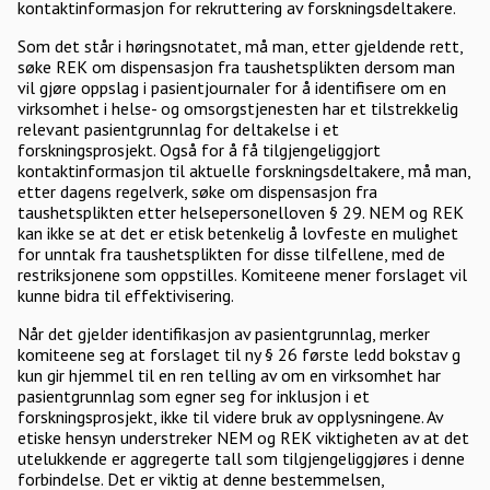
kontaktinformasjon for rekruttering av forskningsdeltakere.
Som det står i høringsnotatet, må man, etter gjeldende rett,
søke REK om dispensasjon fra taushetsplikten dersom man
vil gjøre oppslag i pasientjournaler for å identifisere om en
virksomhet i helse- og omsorgstjenesten har et tilstrekkelig
relevant pasientgrunnlag for deltakelse i et
forskningsprosjekt. Også for å få tilgjengeliggjort
kontaktinformasjon til aktuelle forskningsdeltakere, må man,
etter dagens regelverk, søke om dispensasjon fra
taushetsplikten etter helsepersonelloven § 29. NEM og REK
kan ikke se at det er etisk betenkelig å lovfeste en mulighet
for unntak fra taushetsplikten for disse tilfellene, med de
restriksjonene som oppstilles. Komiteene mener forslaget vil
kunne bidra til effektivisering.
Når det gjelder identifikasjon av pasientgrunnlag, merker
komiteene seg at forslaget til ny § 26 første ledd bokstav g
kun gir hjemmel til en ren telling av om en virksomhet har
pasientgrunnlag som egner seg for inklusjon i et
forskningsprosjekt, ikke til videre bruk av opplysningene. Av
etiske hensyn understreker NEM og REK viktigheten av at det
utelukkende er aggregerte tall som tilgjengeliggjøres i denne
forbindelse. Det er viktig at denne bestemmelsen,