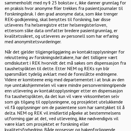
sammenholdt med ny § 25 bokstav c, ikke danner grunnlag for
en praksis hvor anonyme filer trekkes fra pasientjournaler til
forskningsbruk. I den grad anonyme data, som ikke trenger
REK-godkjenning, skal benyttes til forskning, bør disse
utleveres fra helseregistre etter helseregisterloven,
ettersom slike data omfatter bredere pasientgrunnlag, er
kvalitetssikret, og utleveres av personell som har erfaring
med anonymitetsvurderinger.
Når det gjelder tilgjengeliggjøring av kontaktopplysninger for
rekruttering av forskningsdeltakere, har det tidligere vært
omdiskutert i REK hvorvidt det må søkes om dispensasjon fra
taushetsplikten til dette. Etter NEM og REKs syn blir
spørsmålet tydelig avklart med de foreslåtte endringene.
Videre er komiteene enig med departementet i at bruk av den
nye unntakshjemmelen vil være mindre personverninngripende
enn utlevering av kontaktopplysninger etter en dispensasjon
fra taushetsplikten, da det kun vil være virksomheten selv
som gis tilgang til opplysningene, og prosjektet utelukkende
vil få opplysninger om de pasientene som har samtykket til å
delta. NEM og REK vil imidlertid påpeke at bestemmelsens
utforming gjør at det, ved utlevering, ikke nødvendigvis vil
være klart om prosjektet er forskning eller
kvalitetsforbedring. Både prosesser og bakenforliggende