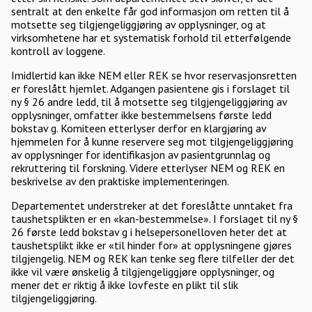
sentralt at den enkelte får god informasjon om retten til å
motsette seg tilgjengeliggjøring av opplysninger, og at
virksomhetene har et systematisk forhold til etterfølgende
kontroll av loggene.
Imidlertid kan ikke NEM eller REK se hvor reservasjonsretten
er foreslått hjemlet. Adgangen pasientene gis i forslaget til
ny § 26 andre ledd, til å motsette seg tilgjengeliggjøring av
opplysninger, omfatter ikke bestemmelsens første ledd
bokstav g. Komiteen etterlyser derfor en klargjøring av
hjemmelen for å kunne reservere seg mot tilgjengeliggjøring
av opplysninger for identifikasjon av pasientgrunnlag og
rekruttering til forskning. Videre etterlyser NEM og REK en
beskrivelse av den praktiske implementeringen.
Departementet understreker at det foreslåtte unntaket fra
taushetsplikten er en «kan-bestemmelse». I forslaget til ny §
26 første ledd bokstav g i helsepersonelloven heter det at
taushetsplikt ikke er «til hinder for» at opplysningene gjøres
tilgjengelig. NEM og REK kan tenke seg flere tilfeller der det
ikke vil være ønskelig å tilgjengeliggjøre opplysninger, og
mener det er riktig å ikke lovfeste en plikt til slik
tilgjengeliggjøring.