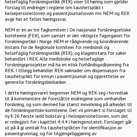
helsefaglig forskningsetikk (REK) viser til høring som gjelder
forslag til endringer i reglene om taushetsplikt i
helsepersonelloven og pasientjournalloven mv. NEM og REK
avgir her et felles høringssvar.
NEM er en av tre fagkomiteer i De nasjonale forskningsetiske
komiteene (FEK), som samlet er det viktigste fagorganet for
forskningsetikk i Norge. NEM er rådgivende og koordinerende
instans for de Regionale komiteer for medisinsk og
helsefaglig forskningsetikk (REK), og klageinstans for saker
behandlet i REK. Alle medisinske og helsefaglige
forskningsprosjekter må ha en etisk forhåndsgodkjenning fra
REK. I tillegg behandler REK søknader om dispensasjon fra
taushetsplikt for innsyn i pasientjournal og opprettelse av
generelle forskningsbiobanker.
I dette høringssvaret begrenser NEM og REK seg i hovedsak
til å kommentere de foreslåtte endringene som omhandler
forskning, og som dermed har størst innvirkning på arbeidet til
de forskningsetiske komiteene. Det vil primært si forslaget til
ny § 26 første ledd bokstav g i helsepersonelloven, som det
er redegjort for i kapittel 4.4.4 i høringsnotatet. Forslaget går
ut på å gi unntak fra taushetsplikten for identifikasjon av
pasientgrunnlag, og for tilgjengeliggjøring av