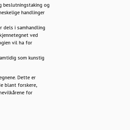
ig beslutningstaking og
neskelige handlinger
r dels i samhandling
 kjennetegnet ved
gien vil ha for
 samtidig som kunstig
egnene. Dette er
 blant forskere,
mevilkårene for