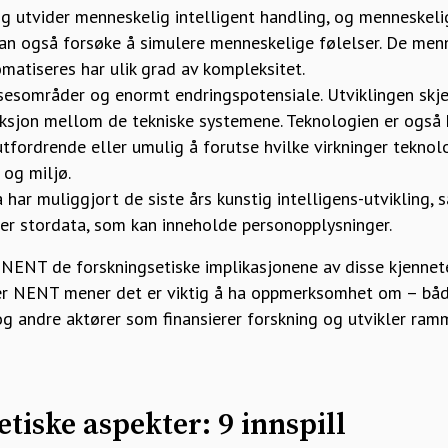
 og utvider menneskelig intelligent handling, og menneskel
kan også forsøke å simulere menneskelige følelser. De men
matiseres har ulik grad av kompleksitet.
sesområder og enormt endringspotensiale. Utviklingen skje
aksjon mellom de tekniske systemene. Teknologien er også
utfordrende eller umulig å forutse hvilke virkninger teknolo
 og miljø.
 har muliggjort de siste års kunstig intelligens-utvikling,
rer stordata, som kan inneholde personopplysninger.
r NENT de forskningsetiske implikasjonene av disse kjennet
er NENT mener det er viktig å ha oppmerksomhet om – både
og andre aktører som finansierer forskning og utvikler ram
etiske aspekter: 9 innspill