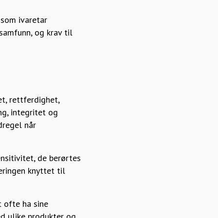
 som ivaretar
samfunn, og krav til
, rettferdighet,
g, integritet og
dregel når
sitivitet, de berørtes
ringen knyttet til
t ofte ha sine
d ulike produkter og