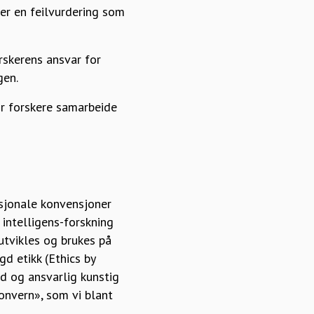
er en feilvurdering som
rskerens ansvar for
gen.
ør forskere samarbeide
asjonale konvensjoner
 intelligens-forskning
utvikles og brukes på
d etikk (Ethics by
od og ansvarlig kunstig
onvern», som vi blant