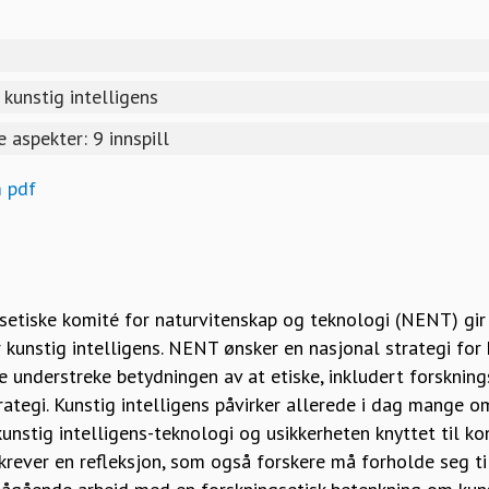
kunstig intelligens
e aspekter: 9 innspill
m pdf
etiske komité for naturvitenskap og teknologi (NENT) gir 
r kunstig intelligens. NENT ønsker en nasjonal strategi for 
 understreke betydningen av at etiske, inkludert forskning
trategi. Kunstig intelligens påvirker allerede i dag mange 
kunstig intelligens-teknologi og usikkerheten knyttet til k
rever en refleksjon, som også forskere må forholde seg til