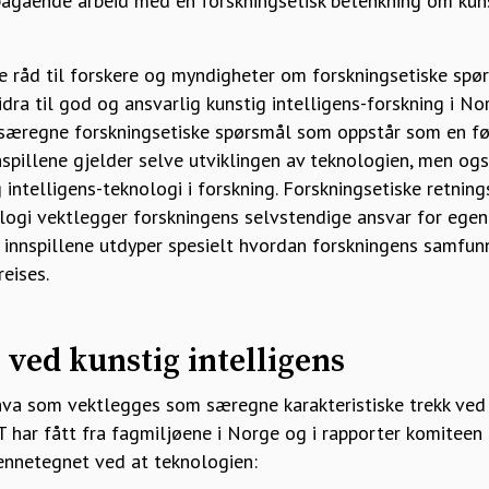
gående arbeid med en forskningsetisk betenkning om kuns
 råd til forskere og myndigheter om forskningsetiske sp
dra til god og ansvarlig kunstig intelligens-forskning i Nor
regne forskningsetiske spørsmål som oppstår som en føl
nnspillene gjelder selve utviklingen av teknologien, men o
 intelligens-teknologi i forskning. Forskningsetiske retnings
logi vektlegger forskningens selvstendige ansvar for egen 
 innspillene utdyper spesielt hvordan forskningens samfunn
reises.
 ved kunstig intelligens
hva som vektlegges som særegne karakteristiske trekk ved k
har fått fra fagmiljøene i Norge og i rapporter komiteen 
jennetegnet ved at teknologien: