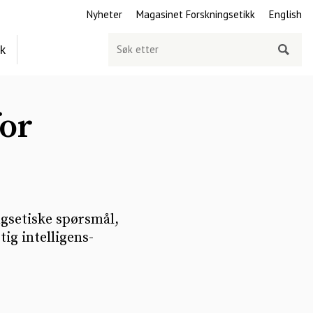
Nyheter
Magasinet Forskningsetikk
English
Søk
ek
etter
for
gsetiske spørsmål,
ig intelligens-