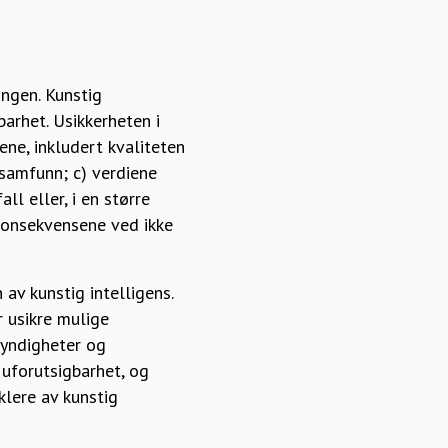
ingen. Kunstig
arhet. Usikkerheten i
ene, inkludert kvaliteten
 samfunn; c) verdiene
ll eller, i en større
konsekvensene ved ikke
av kunstig intelligens.
r usikre mulige
Myndigheter og
 uforutsigbarhet, og
klere av kunstig