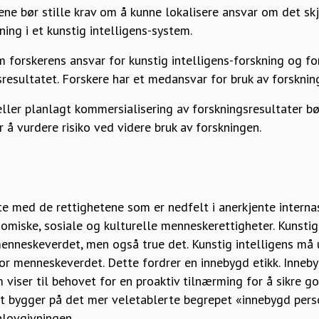
 bør stille krav om å kunne lokalisere ansvar om det skj
ing i et kunstig intelligens-system.
 forskerens ansvar for kunstig intelligens-forskning og fo
sresultatet. Forskere har et medansvar for bruk av forsknin
ller planlagt kommersialisering av forskningsresultater b
 å vurdere risiko ved videre bruk av forskningen.
te med de rettighetene som er nedfelt i anerkjente intern
onomiske, sosiale og kulturelle menneskerettigheter. Kunstig
menneskeverdet, men også true det. Kunstig intelligens må 
r menneskeverdet. Dette fordrer en innebygd etikk. Innebyg
 viser til behovet for en proaktiv tilnærming for å sikre g
Det bygger på det mer veletablerte begrepet «innebygd pers
nlovgivningen.