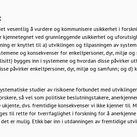
t
det vesentlig å vurdere og kommunisere usikkerhet i forskn
er kjennetegnet ved grunnleggende usikkerhet og uforutsigb
kning er knyttet til a) utviklingen og tilpasningen av system
ystemene og konsekvenser for enkeltpersoner, dyr, miljø og
lisitt) bygges inn i systemene og hvordan disse påvirker utfa
se påvirker enkeltpersoner, dyr, miljø og samfunn; og d) 
stematiske studier av risikoene forbundet med utviklingen 
orskere, så vel som politiske beslutningstakere, anerkjenne
ukjente, dvs. fremtidige konsekvenser vi ikke kjenner til. 
ges til rette for tverrfaglighet i forskning for å anerkjenne
 det er mulig. Etikk bør inn i utdanningen av fremtidige utvi