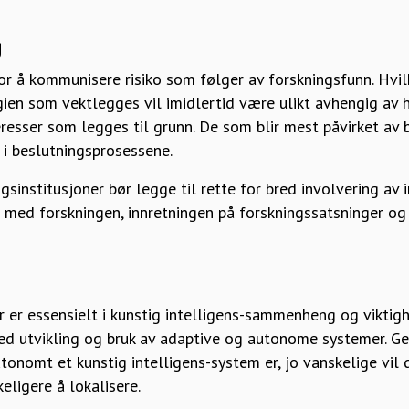
g
or å kommunisere risiko som følger av forskningsfunn. Hvil
en som vektlegges vil imidlertid være ulikt avhengig av hv
eresser som legges til grunn. De som blir mest påvirket av 
 i beslutningsprosessene.
sinstitusjoner bør legge til rette for bred involvering av 
med forskningen, innretningen på forskningssatsninger og 
 er essensielt i kunstig intelligens-sammenheng og viktig
ed utvikling og bruk av adaptive og autonome systemer. G
tonomt et kunstig intelligens-system er, jo vanskelige vil
eligere å lokalisere.