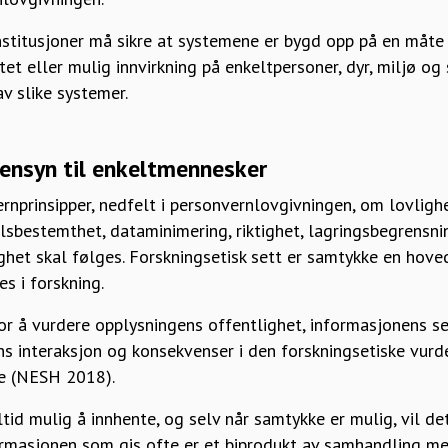
nstitusjoner må sikre at systemene er bygd opp på en måte
et eller mulig innvirkning på enkeltpersoner, dyr, miljø og 
av slike systemer.
hensyn til enkeltmennesker
prinsipper, nedfelt i personvernlovgivningen, om lovlighet
sbestemthet, dataminimering, riktighet, lagringsbegrensnin
ghet skal følges. Forskningsetisk sett er samtykke en hove
s i forskning.
or å vurdere opplysningens offentlighet, informasjonens sen
s interaksjon og konsekvenser i den forskningsetiske vurde
e (NESH 2018).
tid mulig å innhente, og selv når samtykke er mulig, vil de
ormasjonen som gis ofte er et biprodukt av samhandling me