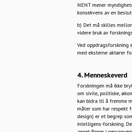
NENT mener myndighetene
konsekvens av en beslutn
b) Det må skilles mellom
videre bruk av forskning
Ved oppdragsforskning e
med eksterne aktører for
4. Menneskeverd
Forskningen må ikke bry
om sivile, politiske, øk
kan bidra til å fremme 
måter som har respekt fo
design) er et begrep som
intelligens-forskning. 
annet finner i personver