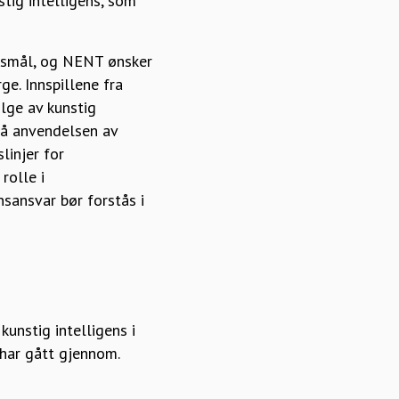
tig intelligens, som
ørsmål, og NENT ønsker
ge. Innspillene fra
ge av kunstig
gså anvendelsen av
linjer for
rolle i
sansvar bør forstås i
unstig intelligens i
har gått gjennom.