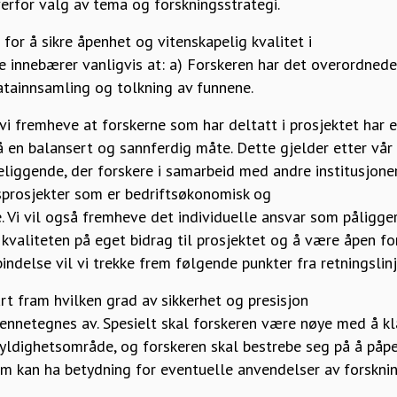
overfor valg av tema og forskningsstrategi.
 for å sikre åpenhet og vitenskapelig kvalitet i
e innebærer vanligvis at: a) Forskeren har det overordnede
tainnsamling og tolkning av funnene.
i fremheve at forskerne som har deltatt i prosjektet har en 
 en balansert og sannferdig måte. Dette gjelder etter vår 
liggende, der forskere i samarbeid med andre institusjoner
prosjekter som er bedriftsøkonomisk og
e. Vi vil også fremheve det individuelle ansvar som påligger
e kvaliteten på eget bidrag til prosjektet og å være åpen for
bindelse vil vi trekke frem følgende punkter fra retningslin
art fram hvilken grad av sikkerhet og presisjon
jennetegnes av. Spesielt skal forskeren være nøye med å k
gyldighetsområde, og forskeren skal bestrebe seg på å påpe
 kan ha betydning for eventuelle anvendelser av forskni