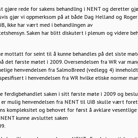
rst gjøre rede for sakens behandling i NENT og deretter gj
gsvis gjør vi oppmerksom på at både Dag Helland og Roger 
iB, ikke har vært med i behandlingen av
tetshensyn. Saken har blitt diskutert i plenum og videre be
 mottatt for seint til å kunne behandles på det siste møt
 på det første møtet i 2009. Oversendelsen fra WR var man
nelige henvendelsen fra SalmoBreed (vedlegg 4) inneholdt 
e spesifisert i henvendelsen fra WR hvilke etiske normer m
e ferdigbehandlet saken i sitt første møte i 2009 og beslu
t er mulig henvendelsen fra NENT til UiB skulle vært foret
ens kompleksitet og behovet for først å avklare vesentlige 
 NENT kunne avsluttet saken
09.