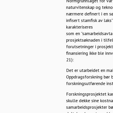
Normgrunnlaget for vår 
naturvitenskap og teknol
nærmere definert i en s
infisert stamfisk av lak
karakteriseres
som en ”samarbeidsavtale
prosjektsøknaden i tilf
forutsetninger i prosjek
finansiering ikke ble in
21):
Det er utarbeidet en ma
Oppdragsforskning bør b
forskningsutførende inst
Forskningsprosjektet kan
skulle dekke sine kostna
samarbeidsprosjekter bør