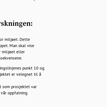
rskningen:
r miljøet. Dette
ppet. Man skal vise
 miljøet eller
nsekvensene.
ingslinjenes punkt 10 og
ktet er velegnet til å
et som prosjektet var
 vår oppfatning