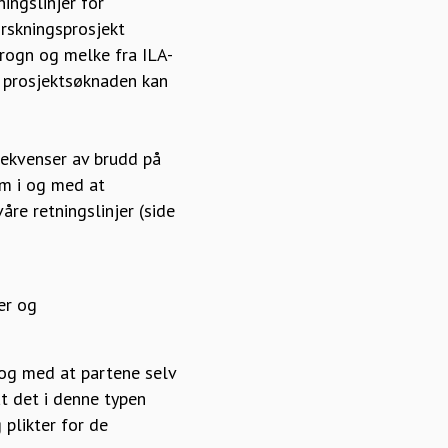
ingslinjer for
orskningsprosjekt
 rogn og melke fra ILA-
om prosjektsøknaden kan
sekvenser av brudd på
am i og med at
åre retningslinjer (side
er og
 og med at partene selv
at det i denne typen
plikter for de