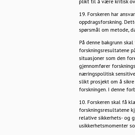
plikt til å være kritisk 
19. Forskeren har ansvar
oppdragsforskning. Dett
spørsmål om metode, da
På denne bakgrunn skal v
forskningsresultatene på
situasjoner som den fore
gjennomfører forsknings
næringspolitisk sensitiv
slikt prosjekt om å sikr
forskningen. I denne for
10. Forskeren skal få kl
forskningsresultatene k
relative sikkerhets- og 
usikkerhetsmomenter som