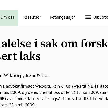
Om oss
Ressurser
Retningslinjer
Bibliot
talelse i sak om fors
sert laks
il Wikborg, Rein & Co.
 fra advokatfirmaet Wikborg, Rein & Co. (WR) til NENT date
 mars 2009, og deres brev til oss datert 11. mai 2009, samt
UiB) av samme dato. Vi viser også til brev fra UiB til dere
tert 29. april 2009.