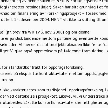
behandling av denne saken er NENTs Forskningsetiske retn
ogi (heretter retningslinjer). Saken har sitt grunnlag i et f
øknad om finansiering av ”Forskningsprosjekt – forsøk med
s” datert 14. desember 2004. NENT vil ikke ta stilling til 
” (jfr. brev fra WR av 3. nov. 2008) og om denne
elle er juridisk bindende mellom partene og eventuelle kon
tsøknaden. Vi merker oss at prosjektsøknaden ikke førte fr
nvilget. Vi gjør også oppmerksom på følgende formulering i v
l for standardkontrakt for oppdragsforskning.
aseres på eksplisitte kontraktavtaler mellom oppdragsgiv
itusjon.
 ikke karakteriseres som tradisjonell oppdragsforskning, i
der ved deltakelse i prosjektet. Likevel vil vi understreke 
 utarbeides såkalte konsortiumsavtaler der rettigheter og 