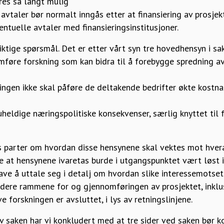
res så langt mulig
 avtaler bør normalt inngås etter at finansiering av prosjek
entuelle avtaler med finansieringsinstitusjoner.
viktige spørsmål. Det er etter vårt syn tre hovedhensyn i sa
mføre forskning som kan bidra til å forebygge spredning a
ningen ikke skal påføre de deltakende bedrifter økte kostna
 uheldige næringspolitiske konsekvenser, særlig knyttet ti
 parter om hvordan disse hensynene skal vektes mot hver
re at hensynene ivaretas burde i utgangspunktet vært løst 
ve å uttale seg i detalj om hvordan slike interessemotsetn
ere rammene for og gjennomføringen av prosjektet, inklu
e forskningen er avsluttet, i lys av retningslinjene.
 saken har vi konkludert med at tre sider ved saken bør k