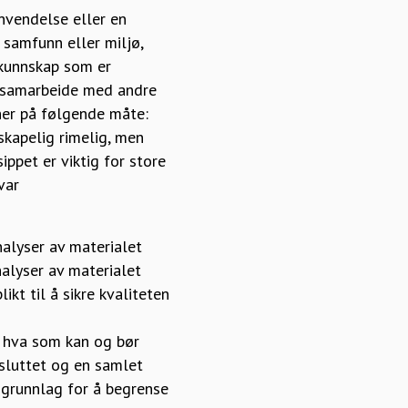
nvendelse eller en
, samfunn eller miljø,
 kunnskap som er
l samarbeide med andre
 her på følgende måte:
skapelig rimelig, men
ippet er viktig for store
var
alyser av materialet
nalyser av materialet
kt til å sikre kvaliteten
or hva som kan og bør
vsluttet og en samlet
m grunnlag for å begrense