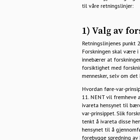
til våre retningslinjer:
1) Valg av fo
Retningslinjenes punkt 
Forskningen skal være i
innebærer at forskninge
forsiktighet med forskn
mennesker, selv om det 
Hvordan føre-var-prinsi
11. NENT vil fremheve a
ivareta hensynet til bær
var-prinsippet. Slik for
tenkt å ivareta disse h
hensynet til å gjennomfø
forebygge spredning av 