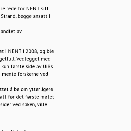
øre rede for NENT sitt
Strand, begge ansatt i
handlet av
et i NENT i 2008, og ble
gelfull. Vedlegget med
kun første side av UiBs
an mente forskerne ved
ttet å be om ytterligere
att før det første møtet
sider ved saken, ville