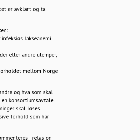
tet er avklart og ta
ken:
v infeksiøs lakseanemi
der eller andre ulemper,
l forholdet mellom Norge
andre og hva som skal
i en konsortiumsavtale.
inger skal løses.
sive forhold som har
ommenteres i relasjon