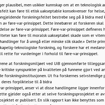
ger plausibel, men usikker kunnskap om at en teknologisk a
gsfelt kan føre til etisk uakseptable konsekvenser for helse
 angjeldende forskningsfeltet bestrebe seg på å bidra med
n av føre-var-prinsippet. Dette innebærer at forskeren ska
delse av føre-var-prinsippet. Føre-var-prinsippet defineres
iteter kan føre til moralsk uakseptabel skade som er viten
handlinger for å unngå eller minske slik skade.» Dette prins
skapelig-teknologiske forskning, og forskere har et medans
l rette for vurderinger i forhold til føre-var-prinsippet.
rene at forskningsmiljøet ved UiB gjennomførte tilleggsan
kritiske synspunkter på kvaliteten på funnene gjort ved a
 forskningsinstitusjonen. Ut fra forskernes selvstendige pli
 deres forpliktelse til å bidra
-var-prinsippet, anser vi at disse handlingene ligger innenf
ette gjelder også etter at selve forskningsprosjektet er a
osjektet er publisert. En slik rapport kan ikke benyttes so