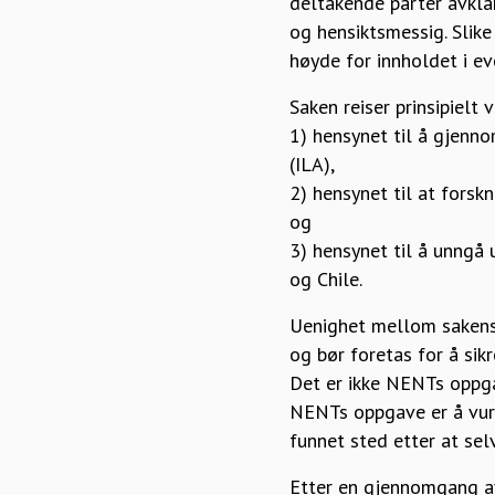
deltakende parter avkla
og hensiktsmessig. Slike
høyde for innholdet i ev
Saken reiser prinsipielt 
1) hensynet til å gjenno
(ILA),
2) hensynet til at forsk
og
3) hensynet til å unngå
og Chile.
Uenighet mellom sakens
og bør foretas for å sik
Det er ikke NENTs oppga
NENTs oppgave er å vurd
funnet sted etter at selv
Etter en gjennomgang av