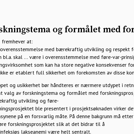
rskningstema og formålet med fo
2 fremhever at:
 overensstemmelse med bærekraftig utvikling og respekt fo
n bl.a. skal … være i overensstemmelse med føre-var-prinsi
ingsvirksomhet som kan ha store negative konsekvenser for
ikke er etablert full sikkerhet om forekomsten av disse ko
ppet og usikkerhet bør håndteres er nærmere utdypet i retn
t valg av forskningstema og formålet med forskningsprosje
ekraftig utvikling og føre-
skningsprosjektet ble presentert i prosjektsøknaden virker d
ensynene på en forsvarlig måte. På denne bakgrunn må etter
re forskningsprosjektet slik at det bidrar til å
infeksiøs lakseanemi være helt sentralt.