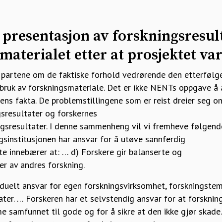
 presentasjon av forskningsresul
materialet etter at prosjektet var
partene om de faktiske forhold vedrørende den etterfølg
 bruk av forskningsmateriale. Det er ikke NENTs oppgave å
akens fakta. De problemstillingene som er reist dreier seg 
gsresultater og forskernes
gsresultater. I denne sammenheng vil vi fremheve følgende
gsinstitusjonen har ansvar for å utøve sannferdig
te innebærer at: … d) Forskere gir balanserte og
er av andres forskning.
viduelt ansvar for egen forskningsvirksomhet, forskningste
tater. … Forskeren har et selvstendig ansvar for at forsknin
e samfunnet til gode og for å sikre at den ikke gjør skade