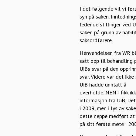
I det følgende vil vi fø
syn på saken. Innlednin
ledende stillinger ved U
saken på grunn av habili
saksordførere.
Henvendelsen fra WR ble
satt opp til behandling
UiBs svar på den opprin
svar. Videre var det ikk
UiB hadde unnlatt å
overholde. NENT fikk ikk
informasjon fra UiB. De
i 2009, men i lys av sak
dette neppe medført at
på sitt første møte i 20