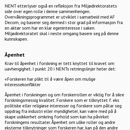
NENT etterlyser også en refleksjon fra Miljødirektoratets
side over egen rolle i denne sammenhengen.
Overvåkningsprogrammet er utviklet i samarbeid med AF
Decom, og baserer seg dermed i stor grad på informasjon fra
en aktør som har en klar egeninteresse i saken.
Miljødirektoratet skal i neste omgang basere seg på denne
kunnskapen.
Åpenhet
Krav til åpenhet i forskning er tett knyttet til kravet om
uavhengighet. I punkt 20 i NENTs retningslinjer heter det:
«Forskeren har plikt til å være åpen om mulige
interessekonflikter
Åpenhet i forskningen og om forskerrollen er viktig for å sikre
forskningsmessig kvalitet. Forskere som er tilknyttet f. eks
politiske eller religiøse interesser og forskere som påtar seg
oppdrag fra industri eller myndigheter, kan være med på å
skape usikkerhet omkring forhold som kan ha påvirket
forskningens resultater. Åpenhet om ulike roller og andre
eksterne tilknytninger som forskeren har, kan på den andre