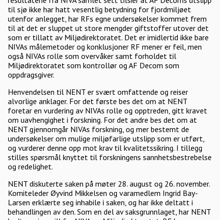
resultatene fra NIVA samlet sett tilsier at AF Decoms utslipp
til sjø ikke har hatt vesentlig betydning for fjordmiljøet
utenfor anlegget, har RFs egne undersøkelser kommet frem
til at det er sluppet ut store mengder giftstoffer utover det
som er tillatt av Miljødirektoratet. Det er imidlertid ikke bare
NIVAs målemetoder og konklusjoner RF mener er feil, men
også NIVAs rolle som overvåker samt forholdet til
Miljødirektoratet som kontrollør og AF Decom som
oppdragsgiver.
Henvendelsen til NENT er svært omfattende og reiser
alvorlige anklager. For det første bes det om at NENT
foretar en vurdering av NIVAs rolle og opptreden, gitt kravet
om uavhengighet i forskning. For det andre bes det om at
NENT gjennomgår NIVAs forskning, og mer bestemt de
undersøkelser om mulige miljøfarlige utslipp som er utført,
og vurderer denne opp mot krav til kvalitetssikring. I tillegg
stilles spørsmål knyttet til forskningens sannhetsbestrebelse
og redelighet.
NENT diskuterte saken på møter 28. august og 26. november.
Komiteleder Øyvind Mikkelsen og varamedlem Ingrid Bay-
Larsen erklærte seg inhabile i saken, og har ikke deltatt i
behandlingen av den. Som en del av saksgrunnlaget, har NENT