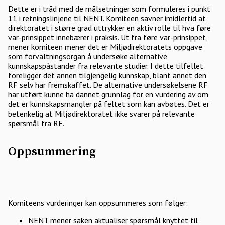
Dette er i tråd med de målsetninger som formuleres i punkt
11 i retningslinjene til NENT. Komiteen savner imidlertid at
direktoratet i større grad uttrykker en aktiv rolle til hva føre
var-prinsippet innebærer i praksis. Ut fra føre var-prinsippet,
mener komiteen mener det er Miljødirektoratets oppgave
som forvaltningsorgan å undersøke alternative
kunnskapspåstander fra relevante studier. I dette tilfellet
foreligger det annen tilgjengelig kunnskap, blant annet den
RF selv har fremskaffet. De alternative undersøkelsene RF
har utført kunne ha dannet grunnlag for en vurdering av om
det er kunnskapsmangler på feltet som kan avbøtes. Det er
betenkelig at Miljødirektoratet ikke svarer på relevante
spørsmål fra RF.
Oppsummering
Komiteens vurderinger kan oppsummeres som følger:
NENT mener saken aktualiser spørsmål knyttet til