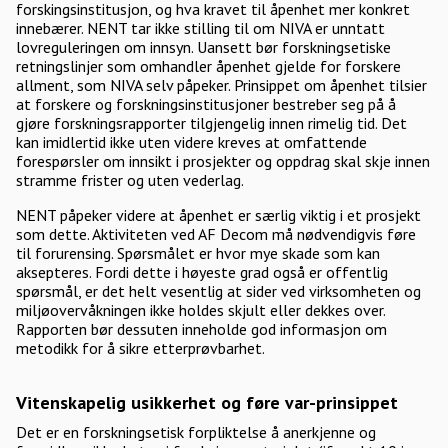
forskingsinstitusjon, og hva kravet til åpenhet mer konkret
innebærer. NENT tar ikke stilling til om NIVA er unntatt
lovreguleringen om innsyn. Uansett bør forskningsetiske
retningslinjer som omhandler åpenhet gjelde for forskere
allment, som NIVA selv påpeker. Prinsippet om åpenhet tilsier
at forskere og forskningsinstitusjoner bestreber seg på å
gjøre forskningsrapporter tilgjengelig innen rimelig tid. Det
kan imidlertid ikke uten videre kreves at omfattende
forespørsler om innsikt i prosjekter og oppdrag skal skje innen
stramme frister og uten vederlag.
NENT påpeker videre at åpenhet er særlig viktig i et prosjekt
som dette. Aktiviteten ved AF Decom må nødvendigvis føre
til forurensing. Spørsmålet er hvor mye skade som kan
aksepteres. Fordi dette i høyeste grad også er offentlig
spørsmål, er det helt vesentlig at sider ved virksomheten og
miljøovervåkningen ikke holdes skjult eller dekkes over.
Rapporten bør dessuten inneholde god informasjon om
metodikk for å sikre etterprøvbarhet.
Vitenskapelig usikkerhet og føre var-prinsippet
Det er en forskningsetisk forpliktelse å anerkjenne og