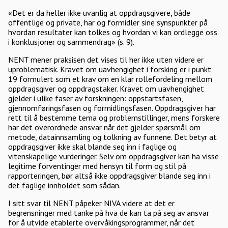
«Det er da heller ikke uvanlig at oppdragsgivere, både
offentlige og private, har og formidler sine synspunkter på
hvordan resultater kan tolkes og hvordan vi kan ordlegge oss
i konklusjoner og sammendrag» (s. 9).
NENT mener praksisen det vises til her ikke uten videre er
uproblematisk. Kravet om uavhengighet i forsking er i punkt
19 formulert som et krav om en klar rollefordeling mellom
oppdragsgiver og oppdragstaker. Kravet om uavhengighet
gjelder i ulike faser av forskningen: oppstartsfasen,
gjennomføringsfasen og formidlingsfasen. Oppdragsgiver har
rett til å bestemme tema og problemstillinger, mens forskere
har det overordnede ansvar når det gjelder spørsmål om
metode, datainnsamling og tolkning av funnene. Det betyr at
oppdragsgiver ikke skal blande seg inn i faglige og
vitenskapelige vurderinger. Selv om oppdragsgiver kan ha visse
legitime forventinger med hensyn til form og stil på
rapporteringen, bør altså ikke oppdragsgiver blande seg inn i
det faglige innholdet som sådan.
I sitt svar til NENT påpeker NIVA videre at det er
begrensninger med tanke på hva de kan ta på seg av ansvar
for å utvide etablerte overvåkingsprogrammer, når det