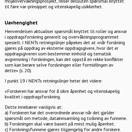
miljøovervåkningsprosjekt, reiser dessuten spørsmål knyttet
til føre var-prinsippet og vitenskapelig usikkerhet.
Uavhengighet
Henvendelsen aktualiser spørsmål knyttet til roller og ansvar
i oppdragsforskning generelt og overvåkningsprogrammet
spesielt. I NENTs retningslinjer påpekes det at «når forskning
gjøres på oppdrag av eksterne oppdragsgivere, hvor det er
oppdragsgiveren som bestemmer innhold og tematisk
avgrensning i forskningen, kan det oppstå en rekke konflikter
som kan berøre selve forskningen eller formidlingen av
dette» (s. 20).
I punkt 19 i NENTs retningslinjer heter det videre:
«Forskeren har ansvar for å sikre åpenhet og vitenskapelig
kvalitet i oppdragsforskning.
Dette innebærer vanligvis at:
a) Forskeren har det overordnede ansvar når det gjelder
spørsmål om metode, datainnsamling og tolkning av funnene.
b) Forskningen skal være basert på mest mulig åpenhet.
c) Forskningsfunnene gjøres tilgjengelig for andre forskere.