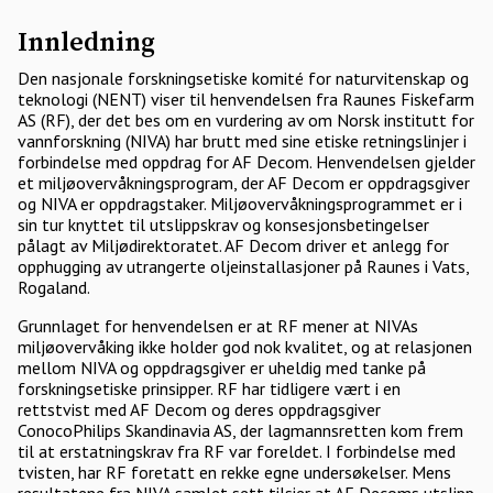
Innledning
Den nasjonale forskningsetiske komité for naturvitenskap og
teknologi (NENT) viser til henvendelsen fra Raunes Fiskefarm
AS (RF), der det bes om en vurdering av om Norsk institutt for
vannforskning (NIVA) har brutt med sine etiske retningslinjer i
forbindelse med oppdrag for AF Decom. Henvendelsen gjelder
et miljøovervåkningsprogram, der AF Decom er oppdragsgiver
og NIVA er oppdragstaker. Miljøovervåkningsprogrammet er i
sin tur knyttet til utslippskrav og konsesjonsbetingelser
pålagt av Miljødirektoratet. AF Decom driver et anlegg for
opphugging av utrangerte oljeinstallasjoner på Raunes i Vats,
Rogaland.
Grunnlaget for henvendelsen er at RF mener at NIVAs
miljøovervåking ikke holder god nok kvalitet, og at relasjonen
mellom NIVA og oppdragsgiver er uheldig med tanke på
forskningsetiske prinsipper. RF har tidligere vært i en
rettstvist med AF Decom og deres oppdragsgiver
ConocoPhilips Skandinavia AS, der lagmannsretten kom frem
til at erstatningskrav fra RF var foreldet. I forbindelse med
tvisten, har RF foretatt en rekke egne undersøkelser. Mens