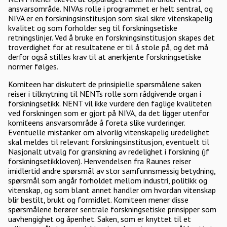
ansvarsområde. NIVAs rolle i programmet er helt sentral, og
NIVA er en forskningsinstitusjon som skal sikre vitenskapelig
kvalitet og som forholder seg til forskningsetiske
retningslinjer. Ved å bruke en forskningsinstitusjon skapes det
troverdighet for at resultatene er til å stole på, og det må
derfor også stilles krav til at anerkjente forskningsetiske
normer følges.
Komiteen har diskutert de prinsipielle spørsmålene saken
reiser i tilknytning til NENTs rolle som rådgivende organ i
forskningsetikk. NENT vil ikke vurdere den faglige kvaliteten
ved forskningen som er gjort på NIVA, da det ligger utenfor
komiteens ansvarsområde å foreta slike vurderinger.
Eventuelle mistanker om alvorlig vitenskapelig uredelighet
skal meldes til relevant forskningsinstitusjon, eventuelt til
Nasjonalt utvalg for granskning av redelighet i forskning (jf
forskningsetikkloven). Henvendelsen fra Raunes reiser
imidlertid andre spørsmål av stor samfunnsmessig betydning,
spørsmål som angår forholdet mellom industri, politikk og
vitenskap, og som blant annet handler om hvordan vitenskap
blir bestilt, brukt og formidlet. Komiteen mener disse
spørsmålene berører sentrale forskningsetiske prinsipper som
uavhengighet og åpenhet. Saken, som er knyttet til et