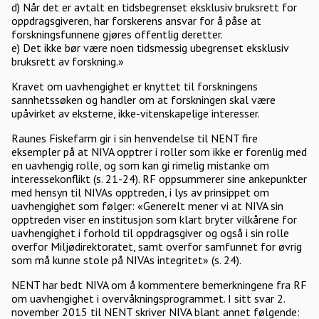
d) Når det er avtalt en tidsbegrenset eksklusiv bruksrett for
oppdragsgiveren, har forskerens ansvar for å påse at
forskningsfunnene gjøres offentlig deretter.
e) Det ikke bør være noen tidsmessig ubegrenset eksklusiv
bruksrett av forskning.»
Kravet om uavhengighet er knyttet til forskningens
sannhetssøken og handler om at forskningen skal være
upåvirket av eksterne, ikke-vitenskapelige interesser.
Raunes Fiskefarm gir i sin henvendelse til NENT fire
eksempler på at NIVA opptrer i roller som ikke er forenlig med
en uavhengig rolle, og som kan gi rimelig mistanke om
interessekonflikt (s. 21-24). RF oppsummerer sine ankepunkter
med hensyn til NIVAs opptreden, i lys av prinsippet om
uavhengighet som følger: «Generelt mener vi at NIVA sin
opptreden viser en institusjon som klart bryter vilkårene for
uavhengighet i forhold til oppdragsgiver og også i sin rolle
overfor Miljødirektoratet, samt overfor samfunnet for øvrig
som må kunne stole på NIVAs integritet» (s. 24).
NENT har bedt NIVA om å kommentere bemerkningene fra RF
om uavhengighet i overvåkningsprogrammet. I sitt svar 2.
november 2015 til NENT skriver NIVA blant annet følgende: