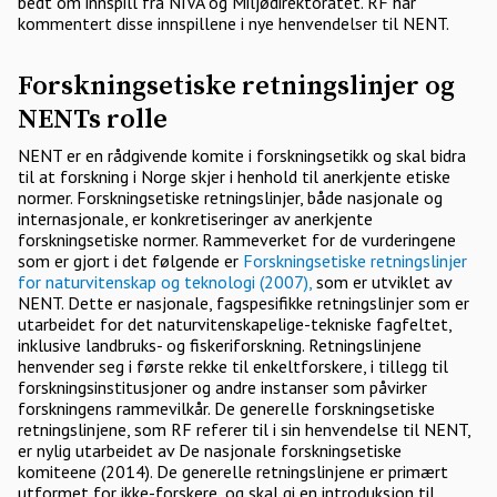
bedt om innspill fra NIVA og Miljødirektoratet. RF har
kommentert disse innspillene i nye henvendelser til NENT.
Forskningsetiske retningslinjer og
NENTs rolle
NENT er en rådgivende komite i forskningsetikk og skal bidra
til at forskning i Norge skjer i henhold til anerkjente etiske
normer. Forskningsetiske retningslinjer, både nasjonale og
internasjonale, er konkretiseringer av anerkjente
forskningsetiske normer. Rammeverket for de vurderingene
som er gjort i det følgende er
Forskningsetiske retningslinjer
for naturvitenskap og teknologi (2007),
som er utviklet av
NENT. Dette er nasjonale, fagspesifikke retningslinjer som er
utarbeidet for det naturvitenskapelige-tekniske fagfeltet,
inklusive landbruks- og fiskeriforskning. Retningslinjene
henvender seg i første rekke til enkeltforskere, i tillegg til
forskningsinstitusjoner og andre instanser som påvirker
forskningens rammevilkår. De generelle forskningsetiske
retningslinjene, som RF referer til i sin henvendelse til NENT,
er nylig utarbeidet av De nasjonale forskningsetiske
komiteene (2014). De generelle retningslinjene er primært
utformet for ikke-forskere, og skal gi en introduksjon til