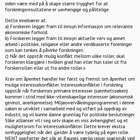
siden være med på å skape større trygghet for at
forskningsresultatene er uavhengige og pålitelige.
Dette innebærer at:
a) Forskeren legger fram til innsyn informasjon om relevante
økonomiske forhold.
b) Forskeren legger fram til innsyn aktuelle verv og annet
arbeid i politiske, religiøse eller andre verdibaserte foreninger
som kan tenkes å påvirke forskningen.
c) Når det oppstår mulig konflikt mellom ulike roller, skal
forskeren klargjøre i hvilken grad han eller hun taler ut fra
forskerrollen eller ut fra andre roller.»
Krav om åpenhet handler her først og fremst om åpenhet om
mulige interessekonflikter. Interessekonflikter i forskning
oppstår når forskernes primære interesser (sannhetssøken)
kommer i strid med ikke-vitenskapelige interesser (økonomisk
gevinst, anerkjennelse). Miljøovervåkningsprogrammet i denne
saken er utviklet i samarbeid med og utført på oppdrag av
industri, og vil kunne danne grunnlag for politiske beslutninger.
Slike allianser vil i seg selv skape en viss avhengighet og et
mulighetsrom for interessekonflikter. Dette krever ekstra
omhyggelighet når det gjelder å være tydelig på egen rolle.
NENT oppfatter det slik at Raunes særlig reiser spørsmål ved