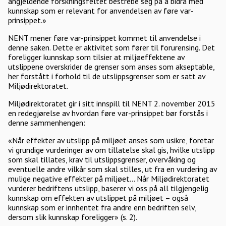
angjeldende forskningsfeltet bestrebe seg på å bidra med
kunnskap som er relevant for anvendelsen av føre var-
prinsippet.»
NENT mener føre var-prinsippet kommet til anvendelse i
denne saken. Dette er aktivitet som fører til forurensing. Det
foreligger kunnskap som tilsier at miljøeffektene av
utslippene overskrider de grenser som anses som akseptable,
her forstått i forhold til de utslippsgrenser som er satt av
Miljødirektoratet.
Miljødirektoratet gir i sitt innspill til NENT 2. november 2015
en redegjørelse av hvordan føre var-prinsippet bør forstås i
denne sammenhengen:
«Når effekter av utslipp på miljøet anses som usikre, foretar
vi grundige vurderinger av om tillatelse skal gis, hvilke utslipp
som skal tillates, krav til utslippsgrenser, overvåking og
eventuelle andre vilkår som skal stilles, ut fra en vurdering av
mulige negative effekter på miljøet... Når Miljødirektoratet
vurderer bedriftens utslipp, baserer vi oss på all tilgjengelig
kunnskap om effekten av utslippet på miljøet – også
kunnskap som er innhentet fra andre enn bedriften selv,
dersom slik kunnskap foreligger» (s. 2).