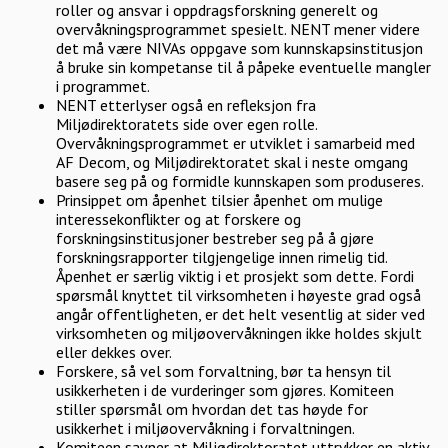
roller og ansvar i oppdragsforskning generelt og
overvåkningsprogrammet spesielt. NENT mener videre
det må være NIVAs oppgave som kunnskapsinstitusjon
å bruke sin kompetanse til å påpeke eventuelle mangler
i programmet.
NENT etterlyser også en refleksjon fra
Miljødirektoratets side over egen rolle.
Overvåkningsprogrammet er utviklet i samarbeid med
AF Decom, og Miljødirektoratet skal i neste omgang
basere seg på og formidle kunnskapen som produseres.
Prinsippet om åpenhet tilsier åpenhet om mulige
interessekonflikter og at forskere og
forskningsinstitusjoner bestreber seg på å gjøre
forskningsrapporter tilgjengelige innen rimelig tid.
Åpenhet er særlig viktig i et prosjekt som dette. Fordi
spørsmål knyttet til virksomheten i høyeste grad også
angår offentligheten, er det helt vesentlig at sider ved
virksomheten og miljøovervåkningen ikke holdes skjult
eller dekkes over.
Forskere, så vel som forvaltning, bør ta hensyn til
usikkerheten i de vurderinger som gjøres. Komiteen
stiller spørsmål om hvordan det tas høyde for
usikkerhet i miljøovervåkning i forvaltningen.
Komiteen savner at Miljødirektoratet uttrykker en aktiv