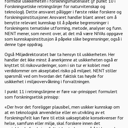
formidle usikkerheten i forskningsmaterialet (jf punkt 10 i
Forskningsetiske retningslinjer for naturvitenskap og
teknologi). Dette ansvaret påligger i første rekke forskere og
forskningsinstitusjoner. Ansvaret handler blant annet om å
benytte relevant kunnskap til å påpeke begrensninger i
forskningens tematiske utforming, metode, analyser og funn.
NENT mener, som nevnt over, at det må være NIVAs oppgave
som kunnskapsinstitusjon å påpeke slike begrensninger, også i
denne type oppdrag.
Også Miljødirektoratet bør ta hensyn til usikkerheten. Her
handler det ikke minst å anerkjenne at usikkerheten også er
knyttet til risikovurderinger, som i sin tur er koblet med
verdidommer om akseptabel risiko på miljøet. NENT stiller
spørsmål ved om hvordan det faktisk tas høyde for
usikkerhet i miljøovervåkning i forvaltningen.
I punkt 11 i retningslinjene er føre var-prinsippet formulert
som forskningsetisk prinsipp:
«Der hvor det foreligger plausibel, men usikker kunnskap om
at en teknologisk anvendelse eller en utvikling av et
forskningsfelt kan føre til etisk uakseptable konsekvenser for
helse, samfunn eller miljø, skal forskere innen det