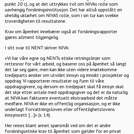
punkt 20 c), og at det uttrykkes tvil om NIVAs rolle som
uavhengig forskningsinstitusjon. Det har altså oppstått en
uheldig uklarhet om NIVAS rolle, som i sin tur kan svekke
troverdigheten til resultatene.
Krav om åpenhet innebærer også at forskningsrapporter
gjøres allment tilgjengelig.
I sitt svar til NENT skriver NIVA:
«Vi har våre egne og NENTs etiske retningslinjer som
rettesnor for vårt arbeid, og baserer oss på åpenhet så langt
det lar seg gjøre, men kan ikke uten videre imøtekomme
tredjeparts ønsker om utvidet innsyn og innsikt i prosjekter og
oppdrag. Vi rapporterer resultater og funn til våre
oppdragsgivere, og dersom en tredjepart skal få innsyn skal
det skje etter avtale med oppdragsgiver og det er da naturlig
at NIVA kan fakturere eventuelt ekstraarbeid det måtte
medføre. NIVA er ikke en offentlig organisasjon, og er ikke
underlagt Forvaltningsloven eller offentlighetslovens
innsynsrett [...]» (s. 14).
Her reises blant annet spørsmål ved om det er andre
forskningsetiske krav til åpenhet som gjelder for en privat