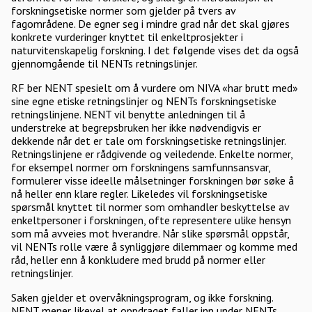
forskningsetiske normer som gjelder på tvers av
fagområdene. De egner seg i mindre grad når det skal gjøres
konkrete vurderinger knyttet til enkeltprosjekter i
naturvitenskapelig forskning. I det følgende vises det da også
gjennomgående til NENTs retningslinjer.
RF ber NENT spesielt om å vurdere om NIVA «har brutt med»
sine egne etiske retningslinjer og NENTs forskningsetiske
retningslinjene. NENT vil benytte anledningen til å
understreke at begrepsbruken her ikke nødvendigvis er
dekkende når det er tale om forskningsetiske retningslinjer.
Retningslinjene er rådgivende og veiledende. Enkelte normer,
for eksempel normer om forskningens samfunnsansvar,
formulerer visse ideelle målsetninger forskningen bør søke å
nå heller enn klare regler. Likeledes vil forskningsetiske
spørsmål knyttet til normer som omhandler beskyttelse av
enkeltpersoner i forskningen, ofte representere ulike hensyn
som må avveies mot hverandre. Når slike spørsmål oppstår,
vil NENTs rolle være å synliggjøre dilemmaer og komme med
råd, heller enn å konkludere med brudd på normer eller
retningslinjer.
Saken gjelder et overvåkningsprogram, og ikke forskning.
NENT mener likevel at oppdraget faller inn under NENTs