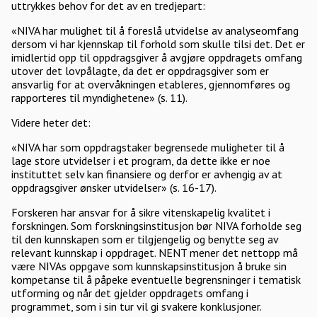
uttrykkes behov for det av en tredjepart:
«NIVA har mulighet til å foreslå utvidelse av analyseomfang
dersom vi har kjennskap til forhold som skulle tilsi det. Det er
imidlertid opp til oppdragsgiver å avgjøre oppdragets omfang
utover det lovpålagte, da det er oppdragsgiver som er
ansvarlig for at overvåkningen etableres, gjennomføres og
rapporteres til myndighetene» (s. 11).
Videre heter det:
«NIVA har som oppdragstaker begrensede muligheter til å
lage store utvidelser i et program, da dette ikke er noe
instituttet selv kan finansiere og derfor er avhengig av at
oppdragsgiver ønsker utvidelser» (s. 16-17).
Forskeren har ansvar for å sikre vitenskapelig kvalitet i
forskningen. Som forskningsinstitusjon bør NIVA forholde seg
til den kunnskapen som er tilgjengelig og benytte seg av
relevant kunnskap i oppdraget. NENT mener det nettopp må
være NIVAs oppgave som kunnskapsinstitusjon å bruke sin
kompetanse til å påpeke eventuelle begrensninger i tematisk
utforming og når det gjelder oppdragets omfang i
programmet, som i sin tur vil gi svakere konklusjoner.