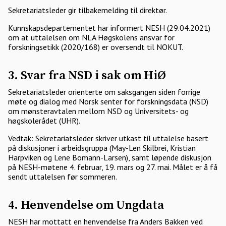
Sekretariatsleder gir tilbakemelding til direktør.
Kunnskapsdepartementet har informert NESH (29.04.2021)
om at uttalelsen om NLA Høgskolens ansvar for
forskningsetikk (2020/168) er oversendt til NOKUT.
3. Svar fra NSD i sak om HiØ
Sekretariatsleder orienterte om saksgangen siden forrige
møte og dialog med Norsk senter for forskningsdata (NSD)
om mønsteravtalen mellom NSD og Universitets- og
høgskolerådet (UHR).
Vedtak: Sekretariatsleder skriver utkast til uttalelse basert
på diskusjoner i arbeidsgruppa (May-Len Skilbrei, Kristian
Harpviken og Lene Bomann-Larsen), samt løpende diskusjon
på NESH-møtene 4. februar, 19. mars og 27. mai. Målet er å få
sendt uttalelsen før sommeren.
4. Henvendelse om Ungdata
NESH har mottatt en henvendelse fra Anders Bakken ved