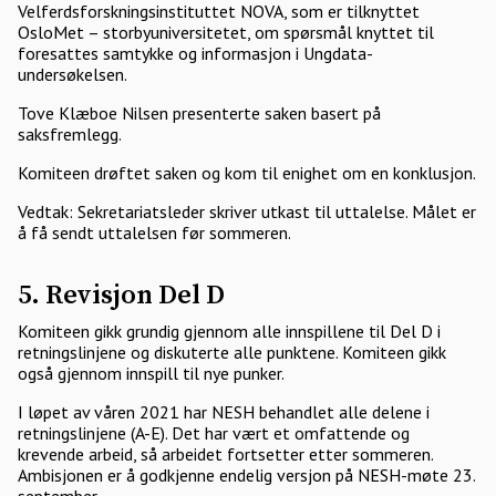
Velferdsforskningsinstituttet NOVA, som er tilknyttet
OsloMet – storbyuniversitetet, om spørsmål knyttet til
foresattes samtykke og informasjon i Ungdata-
undersøkelsen.
Tove Klæboe Nilsen presenterte saken basert på
saksfremlegg.
Komiteen drøftet saken og kom til enighet om en konklusjon.
Vedtak: Sekretariatsleder skriver utkast til uttalelse. Målet er
å få sendt uttalelsen før sommeren.
5. Revisjon Del D
Komiteen gikk grundig gjennom alle innspillene til Del D i
retningslinjene og diskuterte alle punktene. Komiteen gikk
også gjennom innspill til nye punker.
I løpet av våren 2021 har NESH behandlet alle delene i
retningslinjene (A-E). Det har vært et omfattende og
krevende arbeid, så arbeidet fortsetter etter sommeren.
Ambisjonen er å godkjenne endelig versjon på NESH-møte 23.