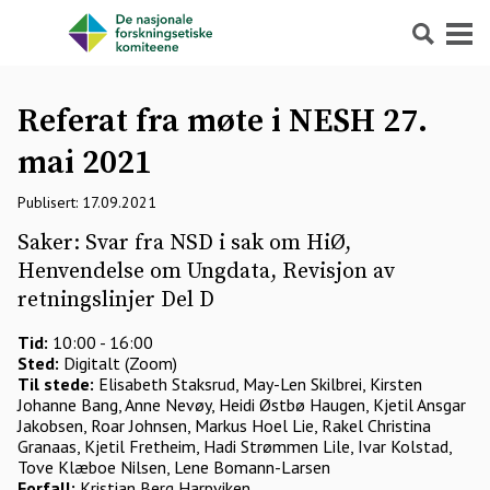
Søk
Meny
Referat fra møte i NESH 27.
mai 2021
Publisert: 17.09.2021
Saker: Svar fra NSD i sak om HiØ,
Henvendelse om Ungdata, Revisjon av
retningslinjer Del D
Tid:
10:00 - 16:00
Sted:
Digitalt (Zoom)
Til stede:
Elisabeth Staksrud, May-Len Skilbrei, Kirsten
Johanne Bang, Anne Nevøy, Heidi Østbø Haugen, Kjetil Ansgar
Jakobsen, Roar Johnsen, Markus Hoel Lie, Rakel Christina
Granaas, Kjetil Fretheim, Hadi Strømmen Lile, Ivar Kolstad,
Tove Klæboe Nilsen, Lene Bomann-Larsen
Forfall:
Kristian Berg Harpviken