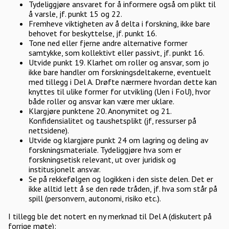
Tydeliggjøre ansvaret for å informere også om plikt til
å varsle, jf. punkt 15 og 22.
Fremheve viktigheten av å delta i forskning, ikke bare
behovet for beskyttelse, jf. punkt 16.
Tone ned eller fjerne andre alternative former
samtykke, som kollektivt eller passivt, jf. punkt 16.
Utvide punkt 19. Klarhet om roller og ansvar, som jo
ikke bare handler om forskningsdeltakerne, eventuelt
med tillegg i Del A. Drøfte nærmere hvordan dette kan
knyttes til ulike former for utvikling (Uen i FoU), hvor
både roller og ansvar kan være mer uklare.
Klargjøre punktene 20. Anonymitet og 21.
Konfidensialitet og taushetsplikt (jf, ressurser på
nettsidene).
Utvide og klargjøre punkt 24 om lagring og deling av
forskningsmateriale. Tydeliggjøre hva som er
forskningsetisk relevant, ut over juridisk og
institusjonelt ansvar.
Se på rekkefølgen og logikken i den siste delen. Det er
ikke alltid lett å se den røde tråden, jf. hva som står på
spill (personvern, autonomi, risiko etc.).
I tillegg ble det notert en ny merknad til Del A (diskutert på
forrige møte):