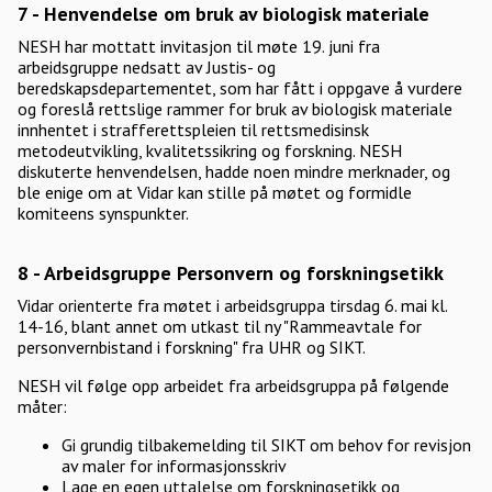
7 - Henvendelse om bruk av biologisk materiale
NESH har mottatt invitasjon til møte 19. juni fra
arbeidsgruppe nedsatt av Justis- og
beredskapsdepartementet, som har fått i oppgave å vurdere
og foreslå rettslige rammer for bruk av biologisk materiale
innhentet i strafferettspleien til rettsmedisinsk
metodeutvikling, kvalitetssikring og forskning. NESH
diskuterte henvendelsen, hadde noen mindre merknader, og
ble enige om at Vidar kan stille på møtet og formidle
komiteens synspunkter.
8 - Arbeidsgruppe Personvern og forskningsetikk
Vidar orienterte fra møtet i arbeidsgruppa tirsdag 6. mai kl.
14-16, blant annet om utkast til ny "Rammeavtale for
personvernbistand i forskning" fra UHR og SIKT.
NESH vil følge opp arbeidet fra arbeidsgruppa på følgende
måter:
Gi grundig tilbakemelding til SIKT om behov for revisjon
av maler for informasjonsskriv
Lage en egen uttalelse om forskningsetikk og