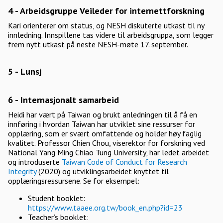
4 - Arbeidsgruppe Veileder for internettforskning
Kari orienterer om status, og NESH diskuterte utkast til ny
innledning. Innspillene tas videre til arbeidsgruppa, som legger
frem nytt utkast på neste NESH-møte 17. september.
5 - Lunsj
6 - Internasjonalt samarbeid
Heidi har vært på Taiwan og brukt anledningen til å få en
innføring i hvordan Taiwan har utviklet sine ressurser for
opplæring, som er svært omfattende og holder høy faglig
kvalitet. Professor Chien Chou, viserektor for forskning ved
National Yang Ming Chiao Tung University, har ledet arbeidet
og introduserte
Taiwan Code of Conduct for Research
Integrity
(2020) og utviklingsarbeidet knyttet til
opplæringsressursene. Se for eksempel:
Student booklet:
https://www.taaee.org.tw/book_en.php?id=23
Teacher’s booklet: