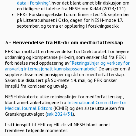
data i forskning"
, hvor det blant annet blir diskusjon om
en tidligere uttalelse fra NESH om KidAd (2024/121).
FEKs Forskningsetiske forum finner sted 16. september
på Litteraturhuset i Oslo, dagen før NESH-møte 17.
september, og tema er opplæring i forskningsetikk.
3 - Henvendelse fra HK-dir om medforfatterskap
FEK har mottatt en henvendelse fra Direktoratet for høyere
utdanning og kompetanse (HK-dir), som ønsker råd fra FEK i
forbindelse med oppdatering av
"Retningslinjer og verktøy for
ansvarlig internasjonalt kunnskapssamarbeid"
. De ønsker om å
supplere disse med prinsipper og råd om medforfatterskap.
Saken ble diskutert på SU-møte 14. mai, og FEK ønsker
innspill fra komiteer og utvalg.
NESH diskuterte ulike retningslinjer for medforfatterskap,
blant annet anbefalingene fra
International Committee for
Medical Journal Editors
(ICMJE) og den siste uttalelsen fra
Granskingsutvalget (
sak 2024/31
).
I sitt innspill til FEK og HK-dir vil NESH blant annet
fremheve følgende momenter: