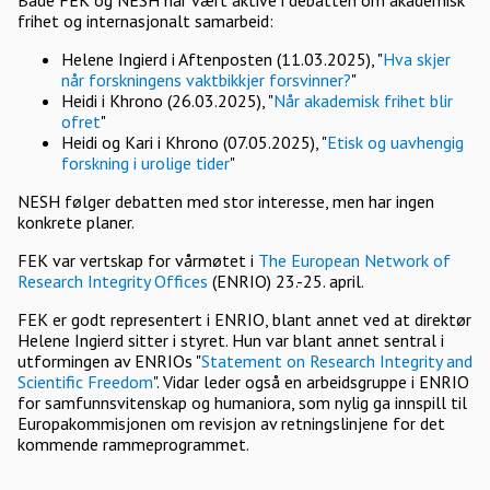
Både FEK og NESH har vært aktive i debatten om akademisk
frihet og internasjonalt samarbeid:
Helene Ingierd i Aftenposten (11.03.2025), "
Hva skjer
når forskningens vaktbikkjer forsvinner?
"
Heidi i Khrono (26.03.2025), "
Når akademisk frihet blir
ofret
"
Heidi og Kari i Khrono (07.05.2025), "
Etisk og uavhengig
forskning i urolige tider
"
NESH følger debatten med stor interesse, men har ingen
konkrete planer.
FEK var vertskap for vårmøtet i
The European Network of
Research Integrity Offices
(ENRIO) 23.-25. april.
FEK er godt representert i ENRIO, blant annet ved at direktør
Helene Ingierd sitter i styret. Hun var blant annet sentral i
utformingen av ENRIOs "
Statement on Research Integrity and
Scientific Freedom
". Vidar leder også en arbeidsgruppe i ENRIO
for samfunnsvitenskap og humaniora, som nylig ga innspill til
Europakommisjonen om revisjon av retningslinjene for det
kommende rammeprogrammet.