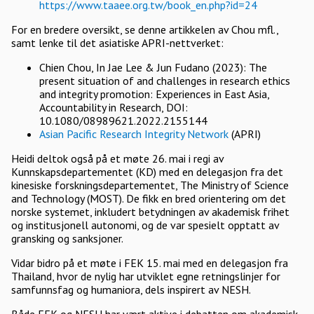
https://www.taaee.org.tw/book_en.php?id=24
For en bredere oversikt, se denne artikkelen av Chou mfl.,
samt lenke til det asiatiske APRI-nettverket:
Chien Chou, In Jae Lee & Jun Fudano (2023): The
present situation of and challenges in research ethics
and integrity promotion: Experiences in East Asia,
Accountability in Research, DOI:
10.1080/08989621.2022.2155144
Asian Pacific Research Integrity Network
(APRI)
Heidi deltok også på et møte 26. mai i regi av
Kunnskapsdepartementet (KD) med en delegasjon fra det
kinesiske forskningsdepartementet, The Ministry of Science
and Technology (MOST). De fikk en bred orientering om det
norske systemet, inkludert betydningen av akademisk frihet
og institusjonell autonomi, og de var spesielt opptatt av
gransking og sanksjoner.
Vidar bidro på et møte i FEK 15. mai med en delegasjon fra
Thailand, hvor de nylig har utviklet egne retningslinjer for
samfunnsfag og humaniora, dels inspirert av NESH.