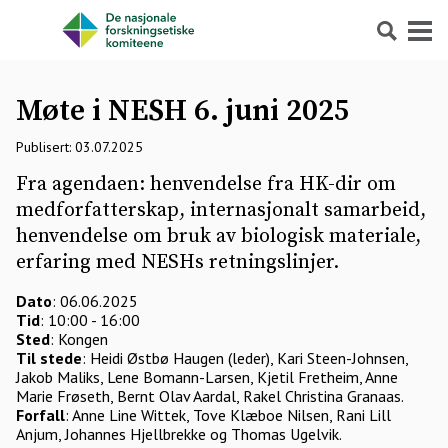
Søk
Meny
Møte i NESH 6. juni 2025
Publisert: 03.07.2025
Fra agendaen: henvendelse fra HK-dir om
medforfatterskap, internasjonalt samarbeid,
henvendelse om bruk av biologisk materiale,
erfaring med NESHs retningslinjer.
Dato
: 06.06.2025
Tid
: 10:00 - 16:00
Sted
: Kongen
Til stede
: Heidi Østbø Haugen (leder), Kari Steen-Johnsen,
Jakob Maliks, Lene Bomann-Larsen, Kjetil Fretheim, Anne
Marie Frøseth, Bernt Olav Aardal, Rakel Christina Granaas.
Forfall
: Anne Line Wittek, Tove Klæboe Nilsen, Rani Lill
Anjum, Johannes Hjellbrekke og Thomas Ugelvik.