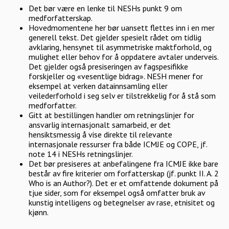
Det bør være en lenke til NESHs punkt 9 om
medforfatterskap.
Hovedmomentene her bør uansett flettes inn i en mer
generell tekst. Det gjelder spesielt rådet om tidlig
avklaring, hensynet til asymmetriske maktforhold, og
mulighet eller behov for å oppdatere avtaler underveis.
Det gjelder også presiseringen av fagspesifikke
forskjeller og «vesentlige bidrag». NESH mener for
eksempel at verken datainnsamling eller
veilederforhold i seg selv er tilstrekkelig for å stå som
medforfatter.
Gitt at bestillingen handler om retningslinjer for
ansvarlig internasjonalt samarbeid, er det
hensiktsmessig å vise direkte til relevante
internasjonale ressurser fra både ICMJE og COPE, jf.
note 14 i NESHs retningslinjer.
Det bør presiseres at anbefalingene fra ICMJE ikke bare
består av fire kriterier om forfatterskap (jf. punkt II. A. 2
Who is an Author?). Det er et omfattende dokument på
tjue sider, som for eksempel også omfatter bruk av
kunstig intelligens og betegnelser av rase, etnisitet og
kjønn.