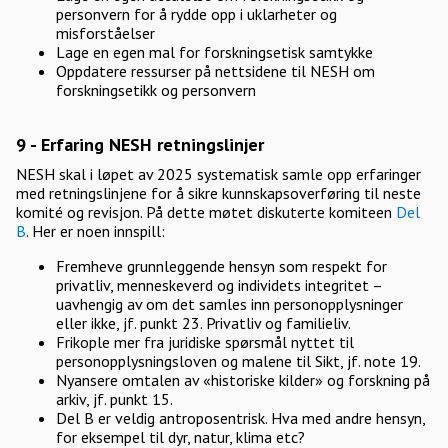
personvern for å rydde opp i uklarheter og
misforståelser
Lage en egen mal for forskningsetisk samtykke
Oppdatere ressurser på nettsidene til NESH om
forskningsetikk og personvern
9 - Erfaring NESH retningslinjer
NESH skal i løpet av 2025 systematisk samle opp erfaringer
med retningslinjene for å sikre kunnskapsoverføring til neste
komité og revisjon. På dette møtet diskuterte komiteen
Del
B
. Her er noen innspill:
Fremheve grunnleggende hensyn som respekt for
privatliv, menneskeverd og individets integritet –
uavhengig av om det samles inn personopplysninger
eller ikke, jf. punkt 23. Privatliv og familieliv.
Frikople mer fra juridiske spørsmål nyttet til
personopplysningsloven og malene til Sikt, jf. note 19.
Nyansere omtalen av «historiske kilder» og forskning på
arkiv, jf. punkt 15.
Del B er veldig antroposentrisk. Hva med andre hensyn,
for eksempel til dyr, natur, klima etc?