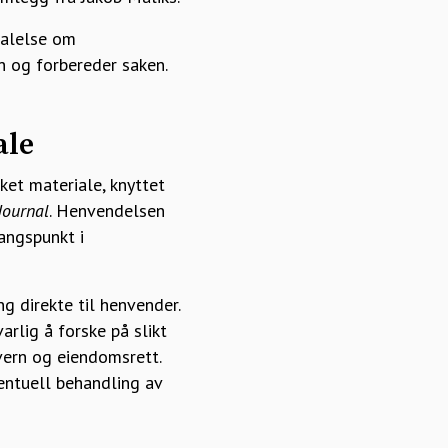
talelse om
n og forbereder saken.
ale
ket materiale, knyttet
Journal
. Henvendelsen
angspunkt i
g direkte til henvender.
rlig å forske på slikt
nvern og eiendomsrett.
ventuell behandling av