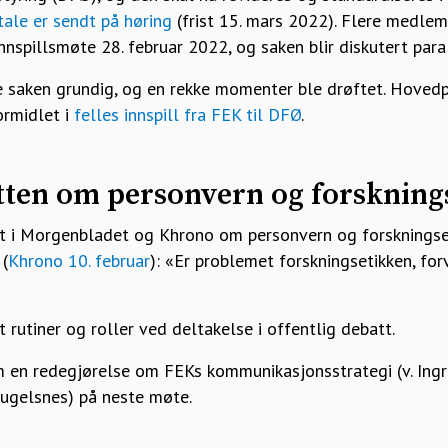
tale er sendt på høring
(frist 15. mars 2022). Flere medle
innspillsmøte 28. februar 2022, og saken blir diskutert paral
e saken grundig, og en rekke momenter ble drøftet. Hoved
rmidlet i
felles innspill fra FEK til DFØ
.
tten om personvern og forskning
 i Morgenbladet og Khrono om personvern og forskningset
 (
Khrono 10. februar
): «Er problemet forskningsetikken, for
 rutiner og roller ved deltakelse i offentlig debatt.
 en redegjørelse om FEKs kommunikasjonsstrategi (v. Ingr
 Fugelsnes) på neste møte.
0