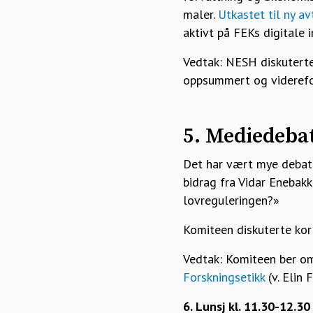
maler.
Utkastet til ny av
aktivt på FEKs digitale 
Vedtak: NESH diskutert
oppsummert og viderefo
5. Mediedeba
Det har vært mye debatt
bidrag fra Vidar Enebakk
lovreguleringen?»
Komiteen diskuterte kort
Vedtak: Komiteen ber om
Forskningsetikk
(v. Elin
6. Lunsj kl. 11.30-12.3