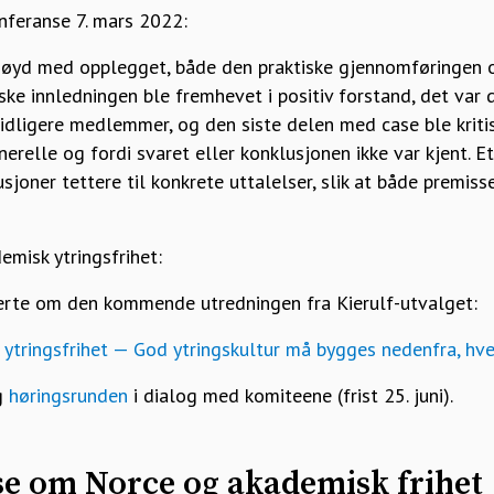
nferanse 7. mars 2022:
nøyd med opplegget, både den praktiske gjennomføringen 
ske innledningen ble fremhevet i positiv forstand, det var
tidligere medlemmer, og den siste delen med case ble kritis
nerelle og fordi svaret eller konklusjonen ikke var kjent. E
usjoner tettere til konkrete uttalelser, slik at både premi
misk ytringsfrihet:
terte om den kommende utredningen fra Kierulf-utvalget:
tringsfrihet — God ytringskultur må bygges nedenfra, hv
g
høringsrunden
i dialog med komiteene (frist 25. juni).
se om Norce og akademisk frihet