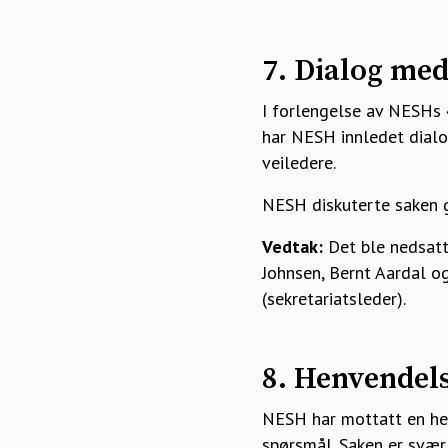
7. Dialog me
I forlengelse av NESHs 
har NESH innledet dialog
veiledere.
NESH diskuterte saken g
Vedtak:
Det ble nedsatt 
Johnsen, Bernt Aardal og
(sekretariatsleder).
8. Henvendels
NESH har mottatt en hen
spørsmål. Saken er svær