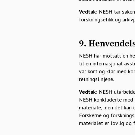
Vedtak:
NESH tar saken 
forskningsetikk og arkiv
9. Henvendels
NESH har mottatt en hen
til en internasjonal avs
var kort og klar med ko
retningslinjene.
Vedtak:
NESH utarbeider 
NESH konkluderte med fø
materiale, men det kan o
Forskerne og forskningsi
materialet er lovlig og f