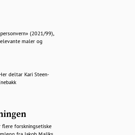
 personvern» (2021/99),
 relevante maler og
Her deltar Kari Steen-
 Enebakk
tningen
flere forskningsetiske
mlegg fra Jakob Maliks.