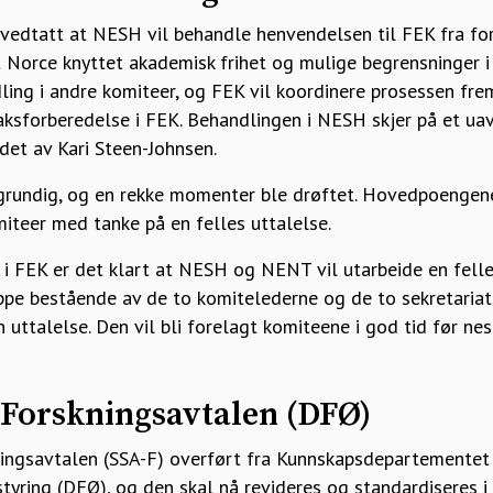
 vedtatt at NESH vil behandle henvendelsen til FEK fra fo
 Norce knyttet akademisk frihet og mulige begrensninger i 
ling i andre komiteer, og FEK vil koordinere prosessen fre
saksforberedelse i FEK. Behandlingen i NESH skjer på et ua
det av Kari Steen-Johnsen.
grundig, og en rekke momenter ble drøftet. Hovedpoengen
iteer med tanke på en felles uttalelse.
i FEK er det klart at NESH og NENT vil utarbeide en felles
ppe bestående av de to komitelederne og de to sekretariat
n uttalelse. Den vil bli forelagt komiteene i god tid før ne
 Forskningsavtalen (DFØ)
ngsavtalen (SSA-F) overført fra Kunnskapsdepartementet (
tyring (DFØ), og den skal nå revideres og standardiseres 