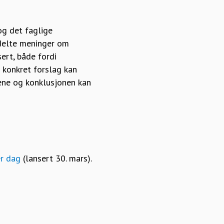
og det faglige
 delte meninger om
ert, både fordi
t konkret forslag kan
ssene og konklusjonen kan
er dag
(lansert 30. mars).