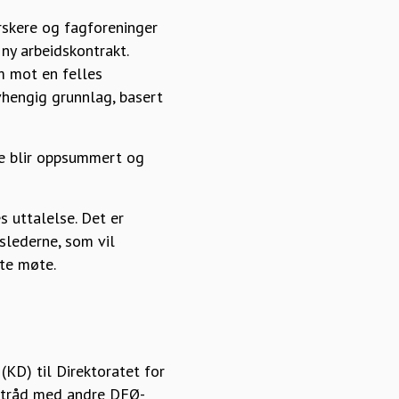
rskere og fagforeninger
ny arbeidskontrakt.
m mot en felles
vhengig grunnlag, basert
e blir oppsummert og
 uttalelse. Det er
slederne, som vil
ste møte.
KD) til Direktoratet for
i tråd med andre DFØ-