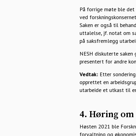
På forrige møte ble det
ved forskningskonsernet
Saken er også til behand
uttalelse, jf. notat om 
på saksfremlegg utarbei
NESH diskuterte saken 
presentert for andre kom
Vedtak:
Etter sondering 
opprettet en arbeidsgru
utarbeide et utkast til e
4. Høring om
Høsten 2021 ble Forskni
forvaltning og økonomis