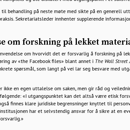
til behandling på neste møte med sikte på en generell ut
praksis. Sekretariatsleder innhenter supplerende informasjo
e om forskning på lekket materi
vendelse om hvorvidt det er forsvarlig å forskning på lek
løring av «the Facebook files» blant annet i
The Wall Street 
nkrete spørsmål, som langt på vei lar seg besvare med utg
ikke en egen uttalelse om saken, men gir råd og veilednin
lgende: «I utgangspunktet kan det altså være etisk forsva
gså finnes klare juridiske begrensninger knyttet til perso
nstitusjonen har et selvstendig ansvar for å sikre at en e
orsvarlig.»