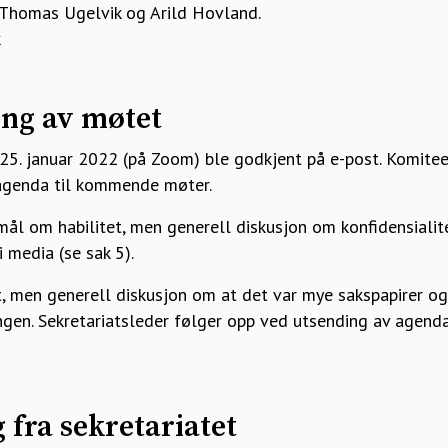
, Thomas Ugelvik og Arild Hovland.
k
ing av møtet
5. januar 2022 (på Zoom) ble godkjent på e-post. Komiteen
 agenda til kommende møter.
mål om habilitet, men generell diskusjon om konfidensialit
 media (se sak 5).
lt, men generell diskusjon om at det var mye sakspapirer o
ingen. Sekretariatsleder følger opp ved utsending av agend
 fra sekretariatet