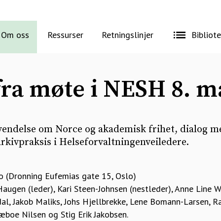
Om oss
Ressurser
Retningslinjer
Bibliot
fra møte i NESH 8. m
vendelse om Norce og akademisk frihet, dialog 
rkivpraksis i Helseforvaltningenveiledere.
o (Dronning Eufemias gate 15, Oslo)
augen (leder), Kari Steen-Johnsen (nestleder), Anne Line W
al, Jakob Maliks, Johs Hjellbrekke, Lene Bomann-Larsen, Ra
æboe Nilsen og Stig Erik Jakobsen.