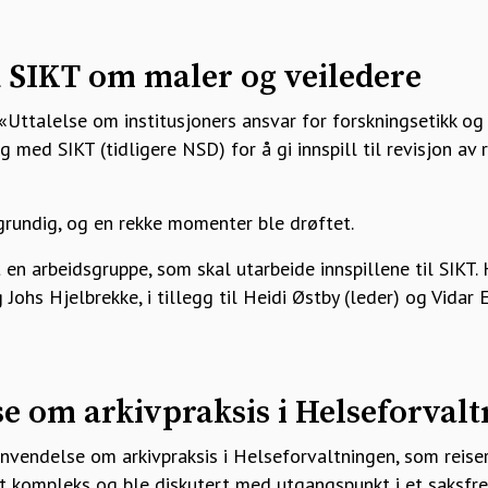
d SIKT om maler og veiledere
«Uttalelse om institusjoners ansvar for forskningsetikk og
 med SIKT (tidligere NSD) for å gi innspill til revisjon av
rundig, og en rekke momenter ble drøftet.
en arbeidsgruppe, som skal utarbeide innspillene til SIKT. 
 Johs Hjelbrekke, i tillegg til Heidi Østby (leder) og Vidar
e om arkivpraksis i Helseforval
vendelse om arkivpraksis i Helseforvaltningen, som reiser 
t kompleks og ble diskutert med utgangspunkt i et saksfre