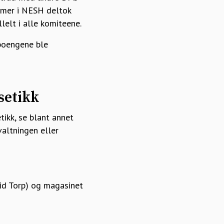
mmer i NESH deltok
lelt i alle komiteene.
poengene ble
setikk
ikk, se blant annet
valtningen eller
id Torp) og magasinet