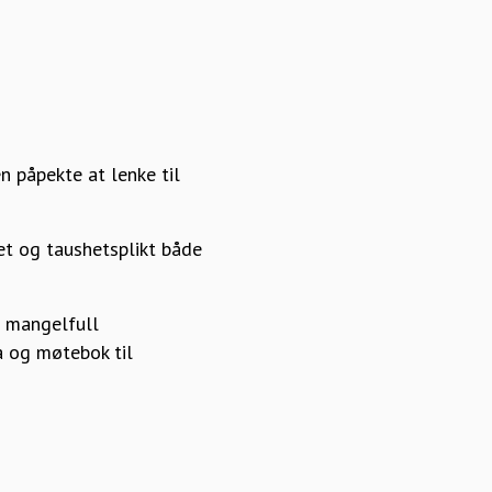
 påpekte at lenke til
et og taushetsplikt både
g mangelfull
a og møtebok til