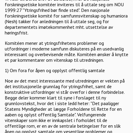
forskningsetiske komitéer inviteres til å uttale seg om NOU
1999:27 "Ytringsfrihed bør finde sted". Den nasjonale
forskningsetiske komité for samfunnsvitenskap og humaniora
(Nesh) takker for anledningen til å uttale seg, og for
departementets imøtekommenhet mht. utsettelse av
høringsfrist.
Komitéen mener at ytringsfrihetens problemer og
utfordringer i moderne samfunn diskuteres på en usedvanlig
interessant og overbevisende måte. Komitéen ønsker å knytte
et par kommentarer om vitenskap til utredningen.
1) Om fora for åpen og opplyst offentlig samtale
Noe av det mest interessante med utredningen er vekten på
det institusjonelle grunnlag for ytringsfrihet, samt de
konstruktive utfordringer vi står overfor i denne forbindelse.
Begge deler kommer klart til syne i forslaget til ny
grunnlovstekst, hvor det i siste ledd heter: "Det paaligger
Statens Myndigheder at lægge Forholdene til Rette for en
aaben og oplyst offentlig Samtale". Velfungerende
vitenskaper som ikke er innkapslet i forholdet til de
offentlige rom, er en av de sentrale betingelser for en slik
åpen og opplyst samtale om vesentlige problemer og