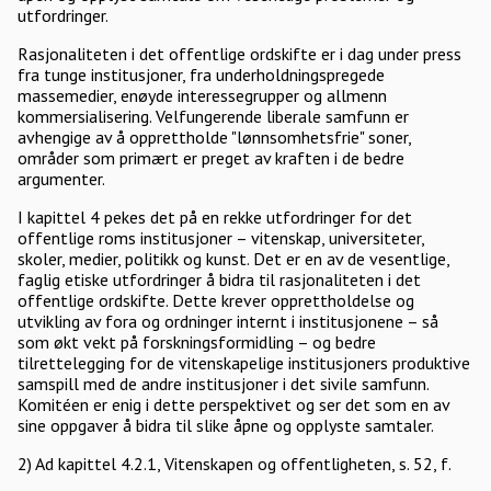
utfordringer.
Rasjonaliteten i det offentlige ordskifte er i dag under press
fra tunge institusjoner, fra underholdningspregede
massemedier, enøyde interessegrupper og allmenn
kommersialisering. Velfungerende liberale samfunn er
avhengige av å opprettholde "lønnsomhetsfrie" soner,
områder som primært er preget av kraften i de bedre
argumenter.
I kapittel 4 pekes det på en rekke utfordringer for det
offentlige roms institusjoner – vitenskap, universiteter,
skoler, medier, politikk og kunst. Det er en av de vesentlige,
faglig etiske utfordringer å bidra til rasjonaliteten i det
offentlige ordskifte. Dette krever opprettholdelse og
utvikling av fora og ordninger internt i institusjonene – så
som økt vekt på forskningsformidling – og bedre
tilrettelegging for de vitenskapelige institusjoners produktive
samspill med de andre institusjoner i det sivile samfunn.
Komitéen er enig i dette perspektivet og ser det som en av
sine oppgaver å bidra til slike åpne og opplyste samtaler.
2) Ad kapittel 4.2.1, Vitenskapen og offentligheten, s. 52, f.