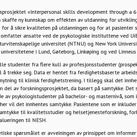
prosjektet «Interpersonal skills development through a 6-
å skaffe ny kunnskap om effekten av utdanning for utvikling
ig for å sikre kvaliteten på utdanningen og for at pasienter
omfatter ansatte ved de psykologiske instituttene ved UiB
turvitenskapelige universitet (NTNU) og New York University
niversitetene i Lund, Gøteborg, Linkøping og ved Linneus 
lle studenter fra flere kull av profesjonsstudenter (prospe
 å trekke seg. Data er hentet fra ferdighetsbaserte arbeid
nytning til klinisk ferdighetstrening. I tillegg skal det inn
n del av forskningsprosjektet, da basert på samtykke. Det
e av psykologistudenter på bachelor- og masternivå, som i
her vil det innhentes samtykke. Pasientene som er inkludert
samtykke til kvalitetsstudier og helsetjenesteforskning, fo
alueringen til NESH.
etiske spørsmålet er avveiningen av prinsippet om informer