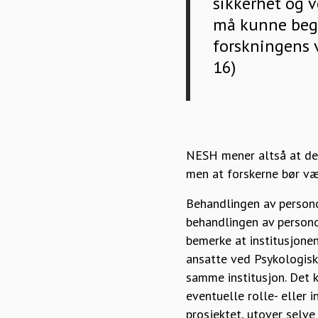
sikkerhet og v
må kunne begru
forskningens 
16)
NESH mener altså at det
men at forskerne bør væ
Behandlingen av persono
behandlingen av persono
bemerke at institusjonen
ansatte ved Psykologisk
samme institusjon. Det 
eventuelle rolle- eller i
prosjektet, utover selve 