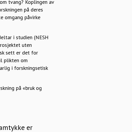
 som tvang? Koplingen av
orskningen på deres
ste omgang påvirke
eltar i studien (NESH
rosjektet uten
k sett er det for
il plikten om
rlig i forskningsetisk
rskning på «bruk og
samtykke er