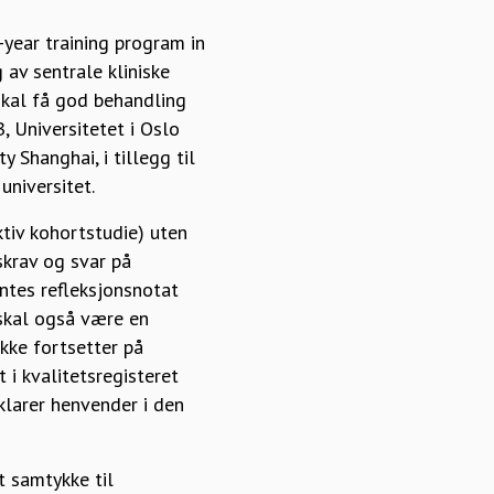
year training program in
 av sentrale kliniske
 skal få god behandling
, Universitetet i Oslo
 Shanghai, i tillegg til
universitet.
ktiv kohortstudie) uten
skrav og svar på
hentes refleksjonsnotat
 skal også være en
kke fortsetter på
 i kvalitetsregisteret
rklarer henvender i den
t samtykke til