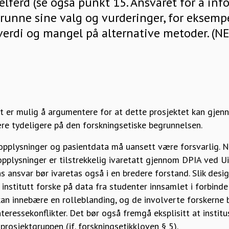
elferd (se også punkt 15. Ansvaret for å inf
nne sine valg og vurderinger, for eksempel
verdi og mangel på alternative metoder. (N
 er mulig å argumentere for at dette prosjektet kan gjen
re tydeligere på den forskningsetiske begrunnelsen.
pplysninger og pasientdata må uansett være forsvarlig. N
pplysninger er tilstrekkelig ivaretatt gjennom DPIA ved Ui
s ansvar bør ivaretas også i en bredere forstand. Slik desig
 institutt forske på data fra studenter innsamlet i forbin
kan innebære en rolleblanding, og de involverte forskerne
nteressekonflikter. Det bør også fremgå eksplisitt at institu
prosjektgruppen (jf. forskningsetikkloven § 5).