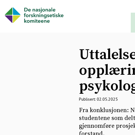
Uttalels
opplærin
psykolo
Publisert: 02.05.2025
Fra konklusjonen: N
studentene som delt
gjennomføre prosjek
forstand.