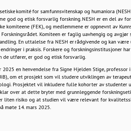
setiske komité for samfunnsvitenskap og humaniora (NESH)
me god og etisk forsvarlig forskning. NESH er en del av f
iske komiteene (FEK), og medlemmene er oppnevnt av Kun
ra Forskningsrådet. Komiteen er faglig uavhengig og avgjør 
handling. En uttalelse fra NESH er rådgivende og kan være
 endringer i praksis. Forskere og forskningsinstitusjoner ha
n de utfører, er god og etisk forsvarlig.
 2025 en henvendelse fra Signe Hjelden Stige, professor i 
UiB), om et prosjekt som vil studere utviklingen av terapeu
ologi. Prosjektet vil inkludere fulle kohorter av studenter 
klar over at dette bryter med grunnleggende forskningseti
 liten risiko og at studien vil være relevant for kvalitetss
å møte 14. mars 2025.