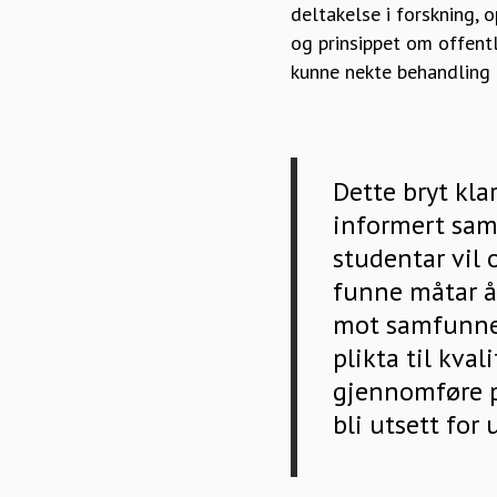
deltakelse i forskning, 
og prinsippet om offentl
kunne nekte behandling a
Dette bryt kla
informert samt
studentar vil 
funne måtar å
mot samfunnet
plikta til kva
gjennomføre pr
bli utsett for