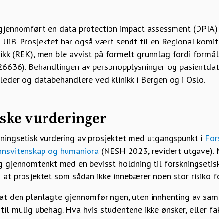
 gjennomført en data protection impact assessment (DPIA
 UiB. Prosjektet har også vært sendt til en Regional komit
ikk (REK), men ble avvist på formelt grunnlag fordi formål
826636). Behandlingen av personopplysninger og pasientdata
ktleder og databehandlere ved klinikk i Bergen og i Oslo.
iske vurderinger
ningsetisk vurdering av prosjektet med utgangspunkt i
For
unnsvitenskap og humaniora
(NESH 2023, revidert utgave). 
og gjennomtenkt med en bevisst holdning til forskningsetis
at prosjektet som sådan ikke innebærer noen stor risiko f
 at den planlagte gjennomføringen, uten innhenting av samt
til mulig ubehag. Hva hvis studentene ikke ønsker, eller fak