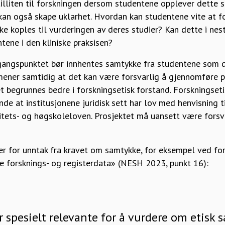
 tilliten til forskningen dersom studentene opplever dette
kan også skape uklarhet. Hvordan kan studentene vite at f
kke koples til vurderingen av deres studier? Kan dette i ne
ene i den kliniske praksisen?
angspunktet bør innhentes samtykke fra studentene som d
ener samtidig at det kan være forsvarlig å gjennomføre p
begrunnes bedre i forskningsetisk forstand. Forskningsetis
de at institusjonene juridisk sett har lov med henvisning t
rsitets- og høgskoleloven. Prosjektet må uansett være forsva
er for unntak fra kravet om samtykke, for eksempel ved fo
e forsknings- og registerdata» (NESH 2023, punkt 16):
er spesielt relevante for å vurdere om etisk 