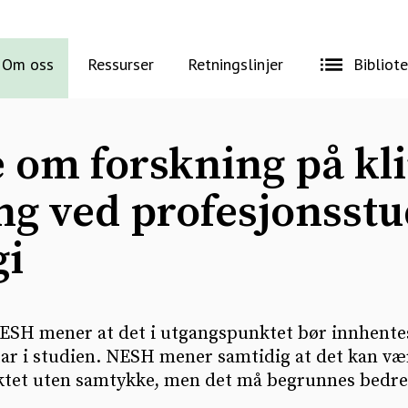
Om oss
Ressurser
Retningslinjer
Bibliot
e om forskning på kl
g ved profesjonsstud
gi
ESH mener at det i utgangspunktet bør innhente
ar i studien. NESH mener samtidig at det kan vær
tet uten samtykke, men det må begrunnes bedre 