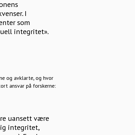
jonens
venser. I
menter som
ell integritet».
pne og avklarte, og hvor
stort ansvar på forskerne:
ere uansett være
g integritet,