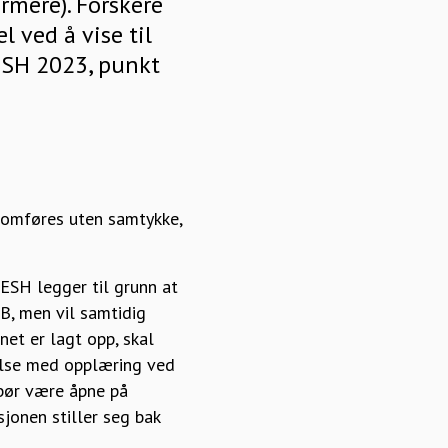
ormere). Forskere
 ved å vise til
ESH 2023, punkt
nomføres uten samtykke,
ESH legger til grunn at
B, men vil samtidig
net er lagt opp, skal
delse med opplæring ved
 bør være åpne på
sjonen stiller seg bak