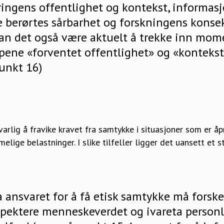
ringens offentlighet og kontekst, informas
de berørtes sårbarhet og forskningens konsek
an det også være aktuelt å trekke inn mo
pene «forventet offentlighet» og «kontekstu
unkt 16)
arlig å fravike kravet fra samtykke i situasjoner som er å
rimelige belastninger. I slike tilfeller ligger det uansett et 
 ansvaret for å få etisk samtykke må forsk
pektere menneskeverdet og ivareta personli