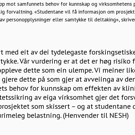
opp mot samfunnets behov for kunnskap og virksomhetens pli
ig forvaltning. «Studentane vil få informasjon om prosjekt
v personopplysninger eller samtykke til deltaking», skrive
rt med eit av dei tydelegaste forskingsetisk
ykke. Vår vurdering er at det er høg risiko 
oppleve dette som ein ulempe. Vi meiner like
 gjere dette på som gjer at avveiinga av d
s behov for kunnskap om effekten av klin
litetssikring av eiga virksomhet gjer det fors
osjektet som skissert – og at studentane de
 urimeleg belastning. (Henvender til NESH)