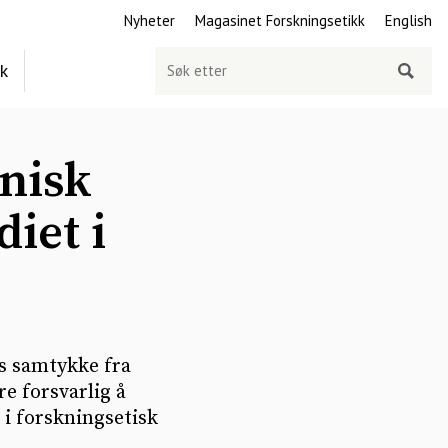
Nyheter
Magasinet Forskningsetikk
English
Søk
ek
etter
inisk
iet i
s samtykke fra
e forsvarlig å
i forskningsetisk