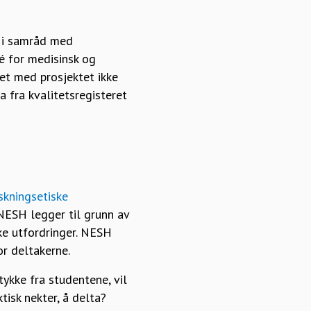
) i samråd med
é for medisinsk og
et med prosjektet ikke
 fra kvalitetsregisteret
skningsetiske
NESH legger til grunn av
ke utfordringer. NESH
or deltakerne.
ykke fra studentene, vil
tisk nekter, å delta?