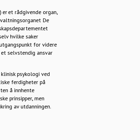
 er et rådgivende organ,
orvaltningsorganet De
nskapsdepartementet
selv hvilke saker
 utgangspunkt for videre
r et selvstendig ansvar
klinisk psykologi ved
tiske ferdigheter på
uten å innhente
ske prinsipper, men
ikring av utdanningen.