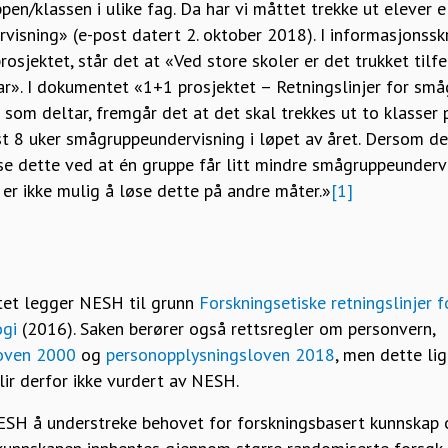
pen/klassen i ulike fag. Da har vi måttet trekke ut elever e
sning» (e-post datert 2. oktober 2018). I informasjonsskri
rosjektet, står det at «Ved store skoler er det trukket tilfe
ar». I dokumentet «1+1 prosjektet – Retningslinjer for sm
 som deltar, fremgår det at det skal trekkes ut to klasser p
t 8 uker smågruppeundervisning i løpet av året. Dersom det
se dette ved at én gruppe får litt mindre smågruppeundervi
et er ikke mulig å løse dette på andre måter.»
[1]
ktet legger NESH til grunn
Forskningsetiske retningslinjer 
ogi
(2016). Saken berører også rettsregler om personvern,
oven 2000
og
personopplysningsloven 2018
, men dette li
r derfor ikke vurdert av NESH.
ESH å understreke behovet for forskningsbasert kunnskap o