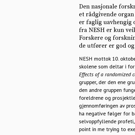
Den nasjonale forsk
et rådgivende organ
er faglig uavhengig 
fra NESH er kun veil
Forskere og forsknin
de utfører er god og 
NESH mottok 10. oktober
skolene som deltar i fo
Effects of a randomized c
grupper, der den ene gr
den andre gruppen fung
foreldrene og prosjektle
gjennomføringen av prosj
ha negative følger for b
selvoppfyllende profeti,
point in me trying to ex