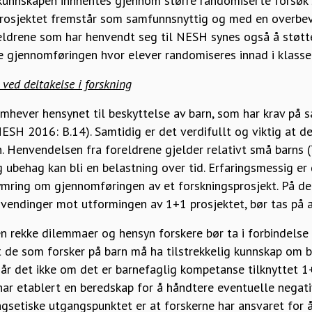
 kunnskapen innhentes gjennom større randomiserte forsøk
prosjektet fremstår som samfunnsnyttig og med en overbe
reldrene som har henvendt seg til NESH synes også å støtt
e gjennomføringen hvor elever randomiseres innad i klasser
 ved deltakelse i forskning
mhever hensynet til beskyttelse av barn, som har krav på 
NESH 2016: B.14). Samtidig er det verdifullt og viktig at d
. Henvendelsen fra foreldrene gjelder relativt små barns (
 ubehag kan bli en belastning over tid. Erfaringsmessig er 
ymring om gjennomføringen av et forskningsprosjekt. På d
vendinger mot utformingen av 1+1 prosjektet, bør tas på a
en rekke dilemmaer og hensyn forskere bør ta i forbindels
 de som forsker på barn må ha tilstrekkelig kunnskap om b
 det ikke om det er barnefaglig kompetanse tilknyttet 1+
t har etablert en beredskap for å håndtere eventuelle negat
ingsetiske utgangspunktet er at forskerne har ansvaret for