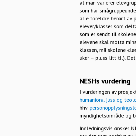
at man varierer elevgrup
som har smågruppeundervi
alle foreldre berørt av p
elever/klasser som delt
som er sendt til skolene
elevene skal motta mins
klassen, må skolene «lø
uker – pluss litt til). D
NESHs vurdering
I vurderingen av prosje
humaniora, juss og teol
hhv.
personopplysningsl
myndighetsområde og bli
Innledningsvis ønsker N