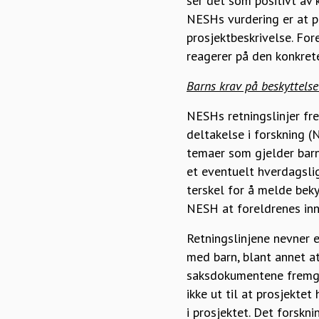
ser det som positivt av
NESHs vurdering er at 
prosjektbeskrivelse. Fo
reagerer på den konkret
Barns krav på beskyttelse
NESHs retningslinjer fre
deltakelse i forskning (
temaer som gjelder barn
et eventuelt hverdagslig
terskel for å melde bek
NESH at foreldrenes inn
Retningslinjene nevner 
med barn, blant annet at
saksdokumentene fremgår
ikke ut til at prosjekte
i prosjektet. Det forskn