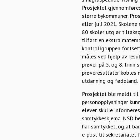
Prosjektet gjennomføres 
større bykommuner. Pros
eller juli 2021. Skolene 
80 skoler utgjør tiltaks
tilført en ekstra matem
kontrollgruppen fortset
måles ved hjelp av resu
prøver på 5. og 8. trinn 
prøveresultater kobles 
utdanning og fødeland.
Prosjektet ble meldt ti
personopplysninger kunne
elever skulle informeres
samtykkeskjema. NSD bem
har samtykket, og at bar
e-post til sekretariatet