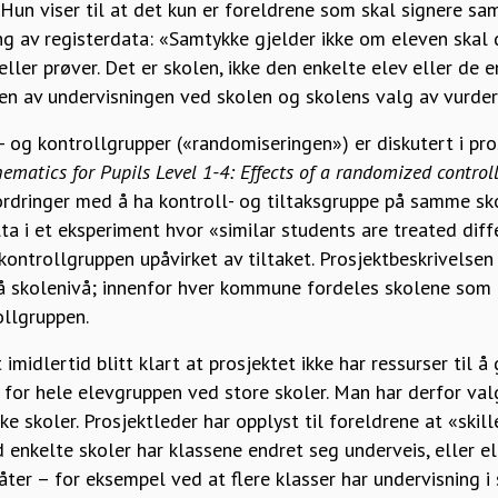
 Hun viser til at det kun er foreldrene som skal signere s
g av registerdata: «Samtykke gjelder ikke om eleven skal d
ler prøver. Det er skolen, ikke den enkelte elev eller de 
n av undervisningen ved skolen og skolens valg av vurder
ks- og kontrollgrupper («randomiseringen») er diskutert i pro
ematics for Pupils Level 1-4: Effects of a randomized controll
fordringer med å ha kontroll- og tiltaksgruppe på samme sk
a i et eksperiment hvor «similar students are treated diff
ontrollgruppen upåvirket av tiltaket. Prosjektbeskrivelsen 
å skolenivå; innenfor hver kommune fordeles skolene som de
ollgruppen.
t imidlertid blitt klart at prosjektet ikke har ressurser til 
for hele elevgruppen ved store skoler. Man har derfor val
ike skoler. Prosjektleder har opplyst til foreldrene at «skil
 enkelte skoler har klassene endret seg underveis, eller e
er – for eksempel ved at flere klasser har undervisning i