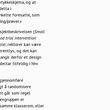
amtykkeskjema, og at
elta i
enkelte foresatte, som
ing/prøver.»
sjektbeskrivelsen (
Small
ed trial intervention
ole; rektorer kan være
erently», og det kan
angir derfor et design
ltar tilfeldig i hhv.
å gjennomføre
gt å randomisere
let går som regel
levgruppen er
 samme klasserom, eller