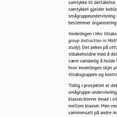
samtykke til deltakelse.
samtykket gjelder koblin
smågruppeundervisning el
bestemmer organiseringe
Inndelingen i hhv. tilta
group Instruction in Math
study
). Det pekes på ut
tilbakeholdne med å delt
være vanskelig å holde k
hvor inndelingen skjer p
tiltaksgruppen og kontr
Tidlig i prosjektet er de
smågruppe-undervisning 
klasser/elever innad i sl
mellom klasser. Men ved
sammensatt på andre måt