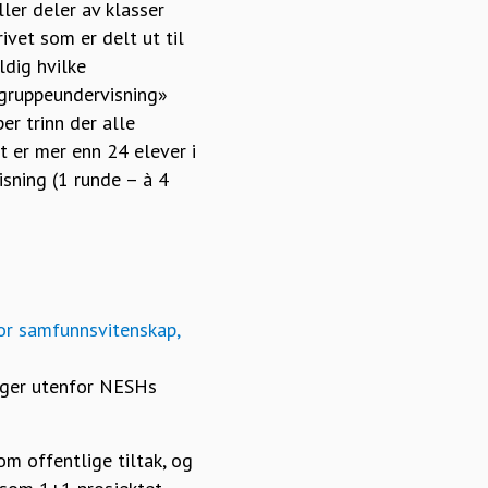
ller deler av klasser
vet som er delt ut til
ldig hvilke
ågruppeundervisning»
er trinn der alle
 er mer enn 24 elever i
sning (1 runde – à 4
for samfunnsvitenskap,
gger utenfor NESHs
m offentlige tiltak, og