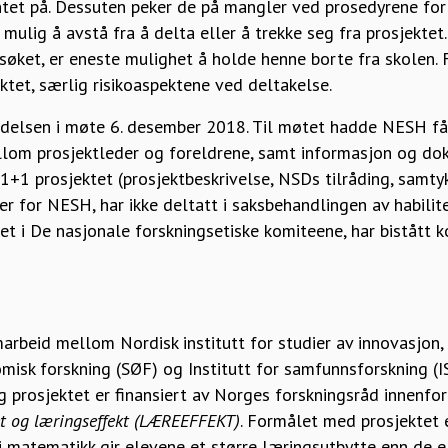
et på. Dessuten peker de på mangler ved prosedyrene for 
r mulig å avstå fra å delta eller å trekke seg fra prosjektet
rsøket, er eneste mulighet å holde henne borte fra skolen.
ektet, særlig risikoaspektene ved deltakelse.
elsen i møte 6. desember 2018. Til møtet hadde NESH fåt
lom prosjektleder og foreldrene, samt informasjon og do
+1 prosjektet (prosjektbeskrivelse, NSDs tilråding, samty
er for NESH, har ikke deltatt i saksbehandlingen av habilit
tet i De nasjonale forskningsetiske komiteene, har bistått 
arbeid mellom Nordisk institutt for studier av innovasjon,
misk forskning (SØF) og Institutt for samfunnsforskning (IS
 prosjektet er finansiert av Norges forskningsråd innenfor
t og læringseffekt (LÆREEFFEKT)
. Formålet med prosjektet
matematikk gir elevene et større læringsutbytte enn de ell