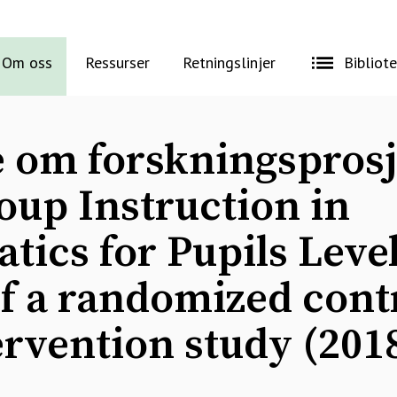
Om oss
Ressurser
Retningslinjer
Bibliot
e om forskningsprosj
oup Instruction in
ics for Pupils Level
of a randomized cont
tervention study (201