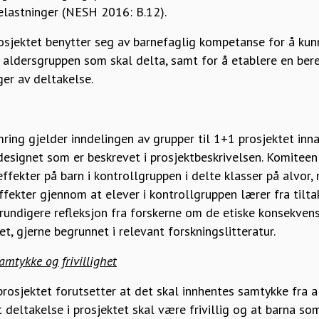
belastninger (NESH 2016: B.12).
osjektet benytter seg av barnefaglig kompetanse for å kun
 aldersgruppen som skal delta, samt for å etablere en ber
er av deltakelse.
ng gjelder inndelingen av grupper til 1+1 prosjektet innad
 designet som er beskrevet i prosjektbeskrivelsen. Komiteen
ffekter på barn i kontrollgruppen i delte klasser på alvor
effekter gjennom at elever i kontrollgruppen lærer fra til
 grundigere refleksjon fra forskerne om de etiske konsekven
t, gjerne begrunnet i relevant forskningslitteratur.
amtykke og frivillighet
rosjektet forutsetter at det skal innhentes samtykke fra 
t deltakelse i prosjektet skal være frivillig og at barna so