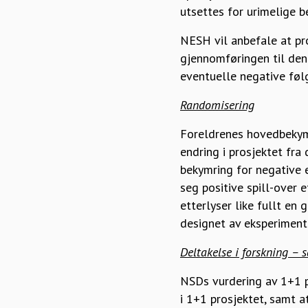
utsettes for urimelige 
NESH vil anbefale at pr
gjennomføringen til den
eventuelle negative følg
Randomisering
Foreldrenes hovedbekymri
endring i prosjektet fra
bekymring for negative e
seg positive spill-over 
etterlyser like fullt en
designet av eksperimente
Deltakelse i forskning – s
NSDs vurdering av 1+1 p
i 1+1 prosjektet, samt a