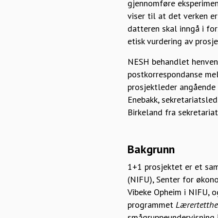
gjennomføre eksperiment
viser til at det verken e
datteren skal inngå i fo
etisk vurdering av prosj
NESH behandlet henvend
postkorrespondanse mel
prosjektleder angående 1
Enebakk, sekretariatsled
Birkeland fra sekretaria
Bakgrunn
1+1 prosjektet er et sam
(NIFU), Senter for økono
Vibeke Opheim i NIFU, og
programmet
Lærertetthe
smågruppeundervisning i 