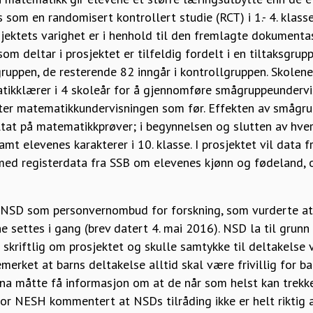
som en randomisert kontrollert studie (RCT) i 1.- 4. klasse
jektets varighet er i henhold til den fremlagte dokumenta
som deltar i prosjektet er tilfeldig fordelt i en tiltaksgru
gruppen, de resterende 82 inngår i kontrollgruppen. Skolene
atikklærer i 4 skoleår for å gjennomføre smågruppeundervi
ter matematikkundervisningen som før. Effekten av smågr
ltat på matematikkprøver; i begynnelsen og slutten av hver
samt elevenes karakterer i 10. klasse. I prosjektet vil data 
med registerdata fra SSB om elevenes kjønn og fødeland, o
l NSD som personvernombud for forskning, som vurderte a
 settes i gang (brev datert 4. mai 2016). NSD la til grunn 
 skriftlig om prosjektet og skulle samtykke til deltakelse 
erket at barns deltakelse alltid skal være frivillig for b
na måtte få informasjon om at de når som helst kan trekke 
 for NESH kommentert at NSDs tilråding ikke er helt riktig