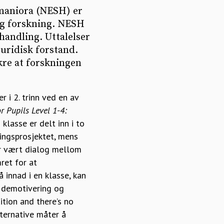
maniora (NESH) er
ig forskning. NESH
ehandling. Uttalelser
uridisk forstand.
kre at forskningen
 i 2. trinn ved en av
r Pupils Level 1-4:
klasse er delt inn i to
ingsprosjektet, mens
ar vært dialog mellom
ret for at
 innad i en klasse, kan
r demotivering og
ition and there’s no
lternative måter å