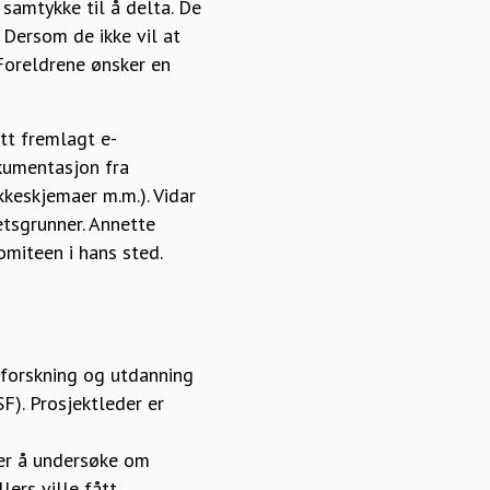
samtykke til å delta. De
. Dersom de ikke vil at
 Foreldrene ønsker en
t fremlagt e-
kumentasjon fra
kkeskjemaer m.m.). Vidar
etsgrunner. Annette
komiteen i hans sted.
 forskning og utdanning
F). Prosjektleder er
 er å undersøke om
ers ville fått.