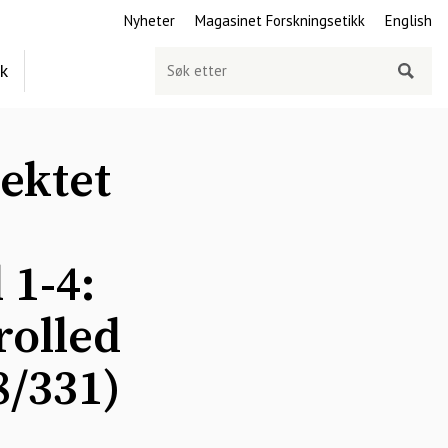
Nyheter
Magasinet Forskningsetikk
English
Søk
ek
etter
ektet
 1-4:
rolled
8/331)