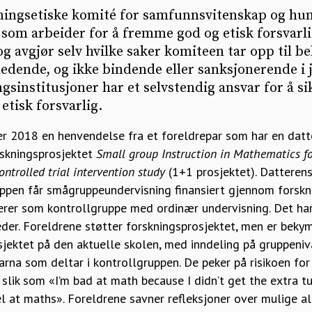
ningsetiske komité for samfunnsvitenskap og hu
 som arbeider for å fremme god og etisk forsvarl
og avgjør selv hvilke saker komiteen tar opp til b
edende, og ikke bindende eller sanksjonerende i j
gsinstitusjoner har et selvstendig ansvar for å si
etisk forsvarlig.
 2018 en henvendelse fra et foreldrepar som har en datter
rskningsprosjektet
Small group Instruction in Mathematics fo
ontrolled trial intervention study
(1+1 prosjektet). Datterens 
uppen får smågruppeundervisning finansiert gjennom forskn
erer som kontrollgruppe med ordinær undervisning. Det h
der. Foreldrene støtter forskningsprosjektet, men er bekym
ektet på den aktuelle skolen, med inndeling på gruppenivå
arna som deltar i kontrollgruppen. De peker på risikoen fo
 slik som «I’m bad at math because I didn’t get the extra tu
el at maths». Foreldrene savner refleksjoner over mulige a