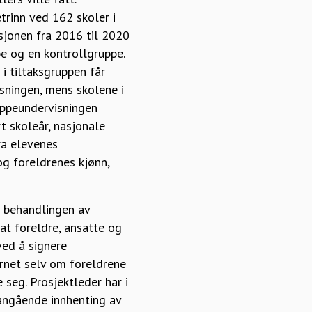
trinn ved 162 skoler i
sjonen fra 2016 til 2020
ppe og en kontrollgruppe.
 i tiltaksgruppen får
sningen, mens skolene i
uppeundervisningen
t skoleår, nasjonale
fra elevenes
g foreldrenes kjønn,
t behandlingen av
at foreldre, ansatte og
ved å signere
arnet selv om foreldrene
seg. Prosjektleder har i
 angående innhenting av