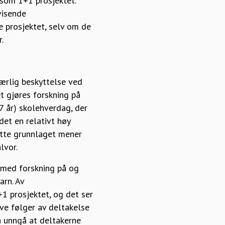
 som 1+1 prosjektet.
visende
e prosjektet, selv om de
.
særlig beskyttelse ved
et gjøres forskning på
7 år) skolehverdag, der
det en relativt høy
ette grunnlaget mener
lvor.
e med forskning på og
arn. Av
1 prosjektet, og det ser
ive følger av deltakelse
 å unngå at deltakerne