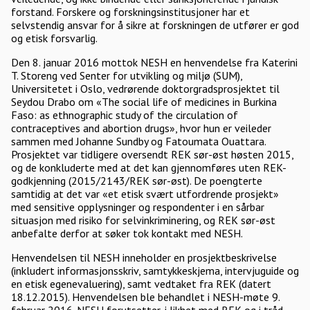
forstand. Forskere og forskningsinstitusjoner har et
selvstendig ansvar for å sikre at forskningen de utfører er god
og etisk forsvarlig.
Den 8. januar 2016 mottok NESH en henvendelse fra Katerini
T. Storeng ved Senter for utvikling og miljø (SUM),
Universitetet i Oslo, vedrørende doktorgradsprosjektet til
Seydou Drabo om «The social life of medicines in Burkina
Faso: as ethnographic study of the circulation of
contraceptives and abortion drugs», hvor hun er veileder
sammen med Johanne Sundby og Fatoumata Ouattara.
Prosjektet var tidligere oversendt REK sør-øst høsten 2015,
og de konkluderte med at det kan gjennomføres uten REK-
godkjenning (2015/2143/REK sør-øst). De poengterte
samtidig at det var «et etisk svært utfordrende prosjekt»
med sensitive opplysninger og respondenter i en sårbar
situasjon med risiko for selvinkriminering, og REK sør-øst
anbefalte derfor at søker tok kontakt med NESH.
Henvendelsen til NESH inneholder en prosjektbeskrivelse
(inkludert informasjonsskriv, samtykkeskjema, intervjuguide og
en etisk egenevaluering), samt vedtaket fra REK (datert
18.12.2015). Henvendelsen ble behandlet i NESH-møte 9.