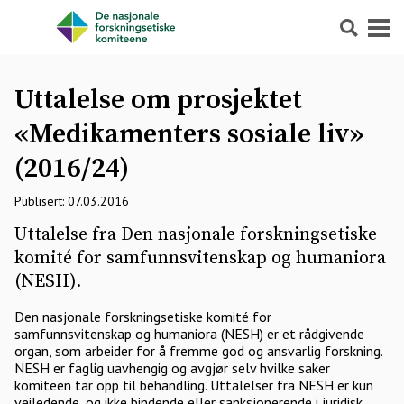
Søk
Meny
Uttalelse om prosjektet
«Medikamenters sosiale liv»
(2016/24)
Publisert: 07.03.2016
Uttalelse fra Den nasjonale forskningsetiske
komité for samfunnsvitenskap og humaniora
(NESH).
Den nasjonale forskningsetiske komité for
samfunnsvitenskap og humaniora (NESH) er et rådgivende
organ, som arbeider for å fremme god og ansvarlig forskning.
NESH er faglig uavhengig og avgjør selv hvilke saker
komiteen tar opp til behandling. Uttalelser fra NESH er kun
veiledende, og ikke bindende eller sanksjonerende i juridisk