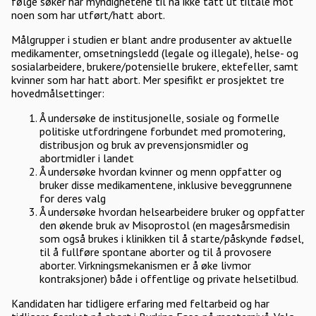
følge søker har myndighetene til nå ikke tatt ut tiltale mot
noen som har utført/hatt abort.
Målgrupper i studien er blant andre produsenter av aktuelle
medikamenter, omsetningsledd (legale og illegale), helse- og
sosialarbeidere, brukere/potensielle brukere, ektefeller, samt
kvinner som har hatt abort. Mer spesifikt er prosjektet tre
hovedmålsettinger:
Å undersøke de institusjonelle, sosiale og formelle
politiske utfordringene forbundet med promotering,
distribusjon og bruk av prevensjonsmidler og
abortmidler i landet
Å undersøke hvordan kvinner og menn oppfatter og
bruker disse medikamentene, inklusive beveggrunnene
for deres valg
Å undersøke hvordan helsearbeidere bruker og oppfatter
den økende bruk av Misoprostol (en magesårsmedisin
som også brukes i klinikken til å starte/påskynde fødsel,
til å fullføre spontane aborter og til å provosere
aborter. Virkningsmekanismen er å øke livmor
kontraksjoner) både i offentlige og private helsetilbud.
Kandidaten har tidligere erfaring med feltarbeid og har