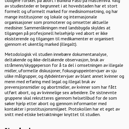
tidligere forsket på abort i Burkina Faso på masternivå. Valg
av studiesteder er begrunnet i at hovedstaden har et stort
formelt og uformelt marked for medisinomsetning, og har
mange institusjoner og lokale og internasjonale
organisasjoner som promoterer og omsetter aktuelle
medisiner. Sammenlikningen med landsbygda skyldes at
tilgangen på profesjonell helsehjelp ved abort er ikke
eksisterende og tilgangen til medikamenter er organisert
gjennom et ukentlig marked (illegalt).
Metodologisk vil studien innebære dokumentanalyse,
deltakende og ikke-deltakende observasjon, bruk av
stråmenn/skyggeperson for å ta del i omsetningen av illegale
midler, uformelle diskusjoner, fokusgruppeintervjuer av sju
ulike målgrupper, og dybdeintervjuer av blant annet kvinner og
menn med erfaring med legal og illegal bruk av
prevensjonsmidler og abortmidler, av kvinner som har fått
utført abort, og av kvinnelige sex arbeidere. De sistnevnte
gruppene skal rekrutteres gjennom helsetilbud for de som
søker hjelp etter abort og gjennom informanter med
kontakter i prostitusjonsmiljøet. Protokollen har et eget av
snitt med etiske betraktninger knyttet til studien.