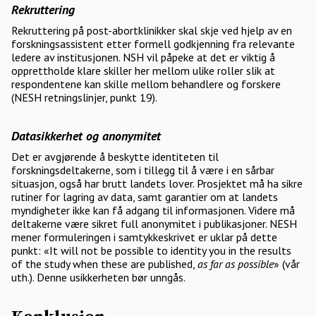
Rekruttering
Rekruttering på post-abortklinikker skal skje ved hjelp av en
forskningsassistent etter formell godkjenning fra relevante
ledere av institusjonen. NSH vil påpeke at det er viktig å
opprettholde klare skiller her mellom ulike roller slik at
respondentene kan skille mellom behandlere og forskere
(NESH retningslinjer, punkt 19).
Datasikkerhet og anonymitet
Det er avgjørende å beskytte identiteten til
forskningsdeltakerne, som i tillegg til å være i en sårbar
situasjon, også har brutt landets lover. Prosjektet må ha sikre
rutiner for lagring av data, samt garantier om at landets
myndigheter ikke kan få adgang til informasjonen. Videre må
deltakerne være sikret full anonymitet i publikasjoner. NESH
mener formuleringen i samtykkeskrivet er uklar på dette
punkt: «It will not be possible to identity you in the results
of the study when these are published,
as far as possible
» (vår
uth.). Denne usikkerheten bør unngås.