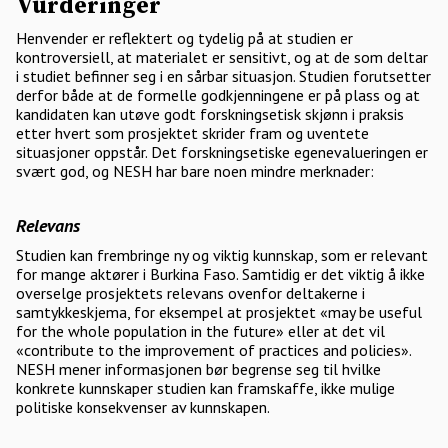
Vurderinger
Henvender er reflektert og tydelig på at studien er
kontroversiell, at materialet er sensitivt, og at de som deltar
i studiet befinner seg i en sårbar situasjon. Studien forutsetter
derfor både at de formelle godkjenningene er på plass og at
kandidaten kan utøve godt forskningsetisk skjønn i praksis
etter hvert som prosjektet skrider fram og uventete
situasjoner oppstår. Det forskningsetiske egenevalueringen er
svært god, og NESH har bare noen mindre merknader:
Relevans
Studien kan frembringe ny og viktig kunnskap, som er relevant
for mange aktører i Burkina Faso. Samtidig er det viktig å ikke
overselge prosjektets relevans ovenfor deltakerne i
samtykkeskjema, for eksempel at prosjektet «may be useful
for the whole population in the future» eller at det vil
«contribute to the improvement of practices and policies».
NESH mener informasjonen bør begrense seg til hvilke
konkrete kunnskaper studien kan framskaffe, ikke mulige
politiske konsekvenser av kunnskapen.