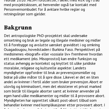
februar 2016. NESH forutsetter, i likhet med REK og i tråd
med prosjektskissen, at henvender også tar kontakt med
Personvernombudet for å avklare hvilke regler og
retningslinjer som gjelder.
Bakgrunn
Det antropologiske PhD-prosjektet skal undersøke
omsetning og bruk av legale og illegale medisiner og midler
til å forebygge og avslutte uønsket graviditet i og omkring
Ouagadougou, hovedstaden i Burkina Faso. Perspektivet på
medisinenes «biografi» eller «sosiale liv» fremhever hvordan
ett medikament (eks. Misoprostol) kan endre funksjon og
status avhengig av kontekst og knyttet til ulike juridiske
moralske, religiøse og kulturelle aspekter. Landets
myndigheter oppfordrer til bruk av prevensjonsmidler og
bidrar på ulike måter til å spre disse. Likevel er det en liten
andel av kvinner i fertil alder som bruker prevensjon. Abort er
ulovlig og kriminalisert, men det eksisterer et privat marked
som bistår til illegale aborter samt at kvinner anvender på
egen hand ulike medikamenter og midler til å provosere abort.
Myndigheten har opprettet såkalt post-abort tilbud som
behandler kvinner med komplikasjoner etter provosert abort. I