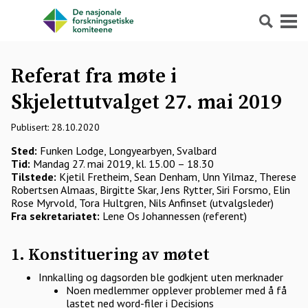
Søk
Meny
Referat fra møte i
Skjelettutvalget 27. mai 2019
Publisert: 28.10.2020
Sted:
Funken Lodge, Longyearbyen, Svalbard
Tid:
Mandag 27. mai 2019, kl. 15.00 – 18.30
Tilstede:
Kjetil Fretheim, Sean Denham, Unn Yilmaz, Therese
Robertsen Almaas, Birgitte Skar, Jens Rytter, Siri Forsmo, Elin
Rose Myrvold, Tora Hultgren, Nils Anfinset (utvalgsleder)
Fra sekretariatet:
Lene Os Johannessen (referent)
1. Konstituering av møtet
Innkalling og dagsorden ble godkjent uten merknader
Noen medlemmer opplever problemer med å få
lastet ned word-filer i Decisions