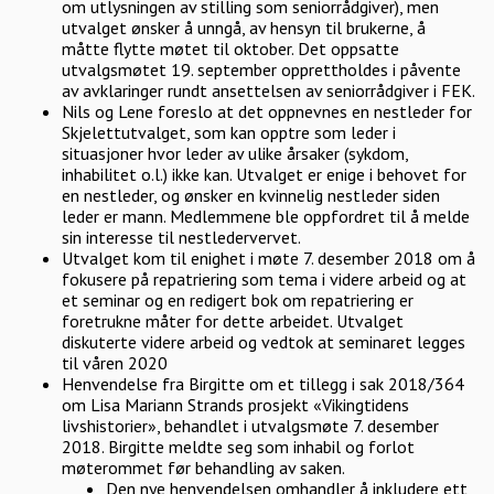
om utlysningen av stilling som seniorrådgiver), men
utvalget ønsker å unngå, av hensyn til brukerne, å
måtte flytte møtet til oktober. Det oppsatte
utvalgsmøtet 19. september opprettholdes i påvente
av avklaringer rundt ansettelsen av seniorrådgiver i FEK.
Nils og Lene foreslo at det oppnevnes en nestleder for
Skjelettutvalget, som kan opptre som leder i
situasjoner hvor leder av ulike årsaker (sykdom,
inhabilitet o.l.) ikke kan. Utvalget er enige i behovet for
en nestleder, og ønsker en kvinnelig nestleder siden
leder er mann. Medlemmene ble oppfordret til å melde
sin interesse til nestledervervet.
Utvalget kom til enighet i møte 7. desember 2018 om å
fokusere på repatriering som tema i videre arbeid og at
et seminar og en redigert bok om repatriering er
foretrukne måter for dette arbeidet. Utvalget
diskuterte videre arbeid og vedtok at seminaret legges
til våren 2020
Henvendelse fra Birgitte om et tillegg i sak 2018/364
om Lisa Mariann Strands prosjekt «Vikingtidens
livshistorier», behandlet i utvalgsmøte 7. desember
2018. Birgitte meldte seg som inhabil og forlot
møterommet før behandling av saken.
Den nye henvendelsen omhandler å inkludere ett