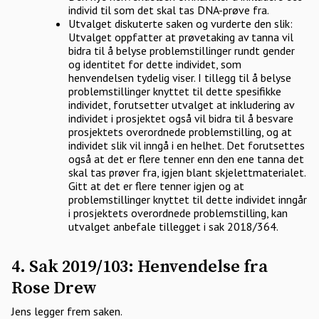
individ til som det skal tas DNA-prøve fra.
Utvalget diskuterte saken og vurderte den slik:
Utvalget oppfatter at prøvetaking av tanna vil
bidra til å belyse problemstillinger rundt gender
og identitet for dette individet, som
henvendelsen tydelig viser. I tillegg til å belyse
problemstillinger knyttet til dette spesifikke
individet, forutsetter utvalget at inkludering av
individet i prosjektet også vil bidra til å besvare
prosjektets overordnede problemstilling, og at
individet slik vil inngå i en helhet. Det forutsettes
også at det er flere tenner enn den ene tanna det
skal tas prøver fra, igjen blant skjelettmaterialet.
Gitt at det er flere tenner igjen og at
problemstillinger knyttet til dette individet inngår
i prosjektets overordnede problemstilling, kan
utvalget anbefale tillegget i sak 2018/364.
4. Sak 2019/103: Henvendelse fra
Rose Drew
Jens legger frem saken.