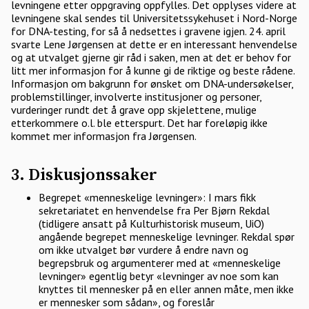
levningene etter oppgraving oppfylles. Det opplyses videre at
levningene skal sendes til Universitetssykehuset i Nord-Norge
for DNA-testing, for så å nedsettes i gravene igjen. 24. april
svarte Lene Jørgensen at dette er en interessant henvendelse
og at utvalget gjerne gir råd i saken, men at det er behov for
litt mer informasjon for å kunne gi de riktige og beste rådene.
Informasjon om bakgrunn for ønsket om DNA-undersøkelser,
problemstillinger, involverte institusjoner og personer,
vurderinger rundt det å grave opp skjelettene, mulige
etterkommere o.l. ble etterspurt. Det har foreløpig ikke
kommet mer informasjon fra Jørgensen.
3. Diskusjonssaker
Begrepet «menneskelige levninger»: I mars fikk
sekretariatet en henvendelse fra Per Bjørn Rekdal
(tidligere ansatt på Kulturhistorisk museum, UiO)
angående begrepet menneskelige levninger. Rekdal spør
om ikke utvalget bør vurdere å endre navn og
begrepsbruk og argumenterer med at «menneskelige
levninger» egentlig betyr «levninger av noe som kan
knyttes til mennesker på en eller annen måte, men ikke
er mennesker som sådan», og foreslår