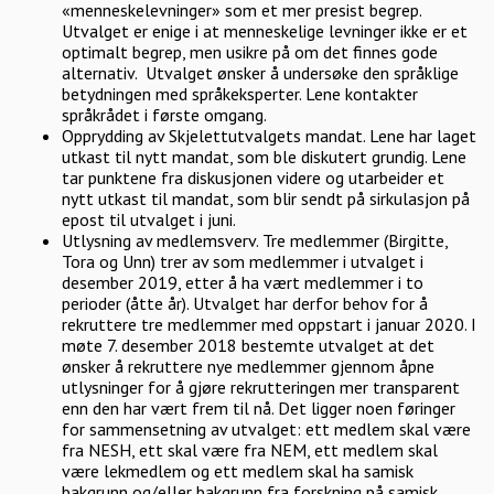
«menneskelevninger» som et mer presist begrep.
Utvalget er enige i at menneskelige levninger ikke er et
optimalt begrep, men usikre på om det finnes gode
alternativ. Utvalget ønsker å undersøke den språklige
betydningen med språkeksperter. Lene kontakter
språkrådet i første omgang.
Opprydding av Skjelettutvalgets mandat. Lene har laget
utkast til nytt mandat, som ble diskutert grundig. Lene
tar punktene fra diskusjonen videre og utarbeider et
nytt utkast til mandat, som blir sendt på sirkulasjon på
epost til utvalget i juni.
Utlysning av medlemsverv. Tre medlemmer (Birgitte,
Tora og Unn) trer av som medlemmer i utvalget i
desember 2019, etter å ha vært medlemmer i to
perioder (åtte år). Utvalget har derfor behov for å
rekruttere tre medlemmer med oppstart i januar 2020. I
møte 7. desember 2018 bestemte utvalget at det
ønsker å rekruttere nye medlemmer gjennom åpne
utlysninger for å gjøre rekrutteringen mer transparent
enn den har vært frem til nå. Det ligger noen føringer
for sammensetning av utvalget: ett medlem skal være
fra NESH, ett skal være fra NEM, ett medlem skal
være lekmedlem og ett medlem skal ha samisk
bakgrunn og/eller bakgrunn fra forskning på samisk