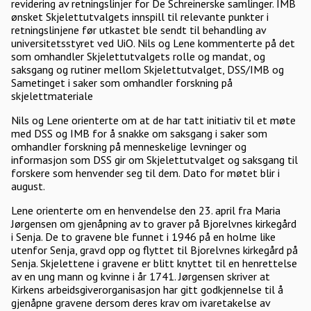
revidering av retningslinjer for De Schreinerske samlinger. IMB
ønsket Skjelettutvalgets innspill til relevante punkter i
retningslinjene før utkastet ble sendt til behandling av
universitetsstyret ved UiO. Nils og Lene kommenterte på det
som omhandler Skjelettutvalgets rolle og mandat, og
saksgang og rutiner mellom Skjelettutvalget, DSS/IMB og
Sametinget i saker som omhandler forskning på
skjelettmateriale
Nils og Lene orienterte om at de har tatt initiativ til et møte
med DSS og IMB for å snakke om saksgang i saker som
omhandler forskning på menneskelige levninger og
informasjon som DSS gir om Skjelettutvalget og saksgang til
forskere som henvender seg til dem. Dato for møtet blir i
august.
Lene orienterte om en henvendelse den 23. april fra Maria
Jørgensen om gjenåpning av to graver på Bjorelvnes kirkegård
i Senja. De to gravene ble funnet i 1946 på en holme like
utenfor Senja, gravd opp og flyttet til Bjorelvnes kirkegård på
Senja. Skjelettene i gravene er blitt knyttet til en henrettelse
av en ung mann og kvinne i år 1741. Jørgensen skriver at
Kirkens arbeidsgiverorganisasjon har gitt godkjennelse til å
gjenåpne gravene dersom deres krav om ivaretakelse av