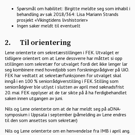
Spørsmål om habilitet: Birgitte meldte seg som inhabil i
behandling av sak 2018/364: Lisa Mariann Strands
prosjekt «Vikingtidens livshistorier»
Ingen saker meldt til eventuelt
2. Til orientering
Lene orienterte om sekretærstillingen i FEK. Utvalget er
tidligere orientert om at Lene dessverre har måttet si opp
stillingen som sekretær for utvalget fordi det ikke lenger lar
seg kombinere med hovedjobb som forskningsrådgiver på UiO.
FEK har vedtatt at sekretærfunksjonen for utvalget skal
inngå i en 100 % seniorrådgiverstilling i FEK. Stilling som
seniorrådgiver ble utlyst i slutten av april med søknadsfrist
20. mai. FEK opplyser at de tar sikte på å ha ferdigbehandlet
saken innen utgangen av juni.
Nils og Lene orienterte om at de har meldt seg på aDNA-
symposium i Uppsala i september (påmelding av Lene endres
til den som ansettes som sekretær)
Nils og Lene orienterte om en henvendelse fra IMB i april ang.