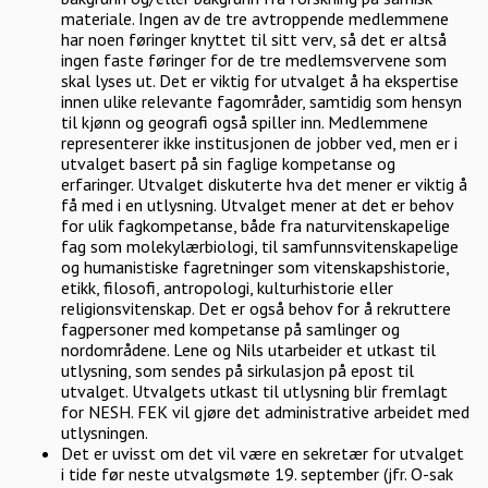
materiale. Ingen av de tre avtroppende medlemmene
har noen føringer knyttet til sitt verv, så det er altså
ingen faste føringer for de tre medlemsvervene som
skal lyses ut. Det er viktig for utvalget å ha ekspertise
innen ulike relevante fagområder, samtidig som hensyn
til kjønn og geografi også spiller inn. Medlemmene
representerer ikke institusjonen de jobber ved, men er i
utvalget basert på sin faglige kompetanse og
erfaringer. Utvalget diskuterte hva det mener er viktig å
få med i en utlysning. Utvalget mener at det er behov
for ulik fagkompetanse, både fra naturvitenskapelige
fag som molekylærbiologi, til samfunnsvitenskapelige
og humanistiske fagretninger som vitenskapshistorie,
etikk, filosofi, antropologi, kulturhistorie eller
religionsvitenskap. Det er også behov for å rekruttere
fagpersoner med kompetanse på samlinger og
nordområdene. Lene og Nils utarbeider et utkast til
utlysning, som sendes på sirkulasjon på epost til
utvalget. Utvalgets utkast til utlysning blir fremlagt
for NESH. FEK vil gjøre det administrative arbeidet med
utlysningen.
Det er uvisst om det vil være en sekretær for utvalget
i tide før neste utvalgsmøte 19. september (jfr. O-sak