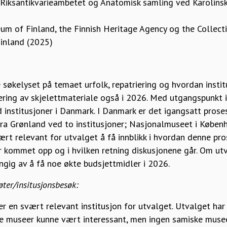
 Riksantikvarieämbetet og Anatomisk samling ved Karolinsk
m of Finland, the Finnish Heritage Agency og the Collect
Finland (2025)
søkelyset på temaet urfolk, repatriering og hvordan insti
iering av skjelettmateriale også i 2026. Med utgangspunkt i
d institusjoner i Danmark. I Danmark er det igangsatt pros
r fra Grønland ved to institusjoner; Nasjonalmuseet i Købe
rt relevant for utvalget å få innblikk i hvordan denne pro
r kommet opp og i hvilken retning diskusjonene går. Om utv
ngig av å få noe økte budsjettmidler i 2026.
øter/insitusjonsbesøk:
er en svært relevant institusjon for utvalget. Utvalget ha
e museer kunne vært interessant, men ingen samiske muse