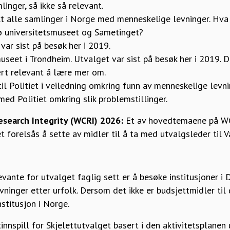
linger, så ikke så relevant.
t alle samlinger i Norge med menneskelige levninger. Hv
 universitetsmuseet og Sametinget?
var sist på besøk her i 2019.
eet i Trondheim. Utvalget var sist på besøk her i 2019. 
rt relevant å lære mer om.
il Politiet i veiledning omkring funn av menneskelige levn
ed Politiet omkring slik problemstillinger.
search Integrity (WCRI) 2026:
Et av hovedtemaene på WC
forelsås å sette av midler til å ta med utvalgsleder til V
vante for utvalget faglig sett er å besøke institusjoner i
ninger etter urfolk. Dersom det ikke er budsjettmidler til d
stitusjon i Norge.
innspill for Skjelettutvalget basert i den aktivitetsplanen 