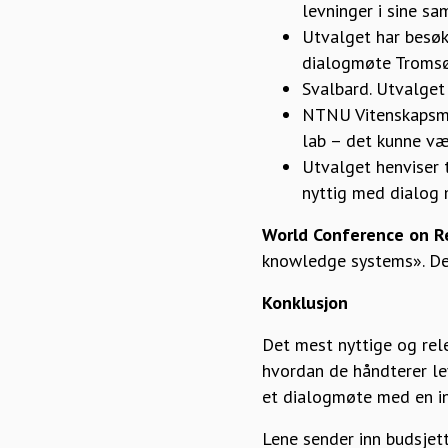
levninger i sine sam
Utvalget har besøk
dialogmøte Tromsø
Svalbard. Utvalget 
NTNU Vitenskapsmus
lab – det kunne væ
Utvalget henviser t
nyttig med dialog m
World Conference on Re
knowledge systems». Det 
Konklusjon
Det mest nyttige og rele
hvordan de håndterer lev
et dialogmøte med en in
Lene sender inn budsjett