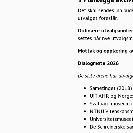
Det skal sendes inn budsj
utvalget foreslår.
Ordinære utvalgsmøter
settes når nye utvalgs
Mottak og opplæring a
Dialogmøte 2026
De siste årene har utval
Sametinget (2018)
UiT AHR og Norges
Svalbard museum o
NTNU Vitenskapsmus
Universitetsmuseet
De Schreinerske sa