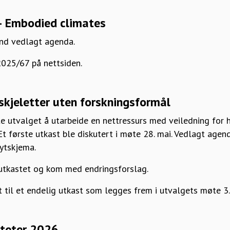
 Embodied climates
ånd vedlagt agenda.
2025/67 på nettsiden.
 skjeletter uten forskningsformål
e utvalget å utarbeide en nettressurs med veiledning for h
Et første utkast ble diskutert i møte 28. mai. Vedlagt agen
lytskjema.
tkastet og kom med endringsforslag.
t til et endelig utkast som legges frem i utvalgets møte 
iteter 2026