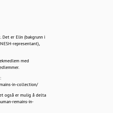
 Det er Elin (bakgrunn i
 (NESH-representant),
t lekmedlem med
medlemmer.
:
mains-in-collection/
t også er mulig å delta
-human-remains-in-