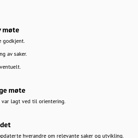
v møte
le godkjent.
ing av saker.
Eventuelt.
ige møte
var lagt ved til orientering.
rdet
aterte hverandre om relevante saker og utvikling.