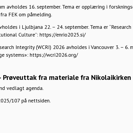
m avholdes 16. september. Tema er opplæring i forskningset
t fra FEK om påmelding.
oldes i Ljulbjana 22. – 24. september. Tema er “Research 
utional Culture”: https://enrio2025.si/
earch Integrity (WCRI) 2026 avholdes i Vancouver 3. – 6. 
e systems»: https://wcri2026.org/
Prøveuttak fra materiale fra Nikolaikirken
ånd vedlagt agenda.
2025/107 på nettsiden.