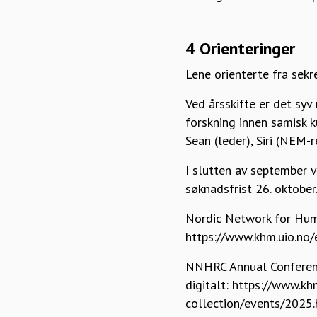
4 Orienteringer
Lene orienterte fra sekre
Ved årsskifte er det syv
forskning innen samisk 
Sean (leder), Siri (NEM
I slutten av september 
søknadsfrist 26. oktob
Nordic Network for Huma
https://www.khm.uio.no/
NNHRC Annual Conferenc
digitalt: https://www.kh
collection/events/2025