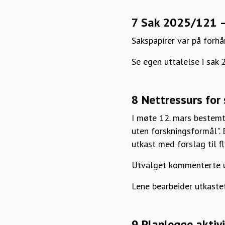
7 Sak 2025/121 –
Sakspapirer var på forh
Se egen uttalelse i sak 
8 Nettressurs for
I møte 12. mars bestemt
uten forskningsformål". 
utkast med forslag til f
Utvalget kommenterte u
Lene bearbeider utkaste
9 Planlegge aktiv