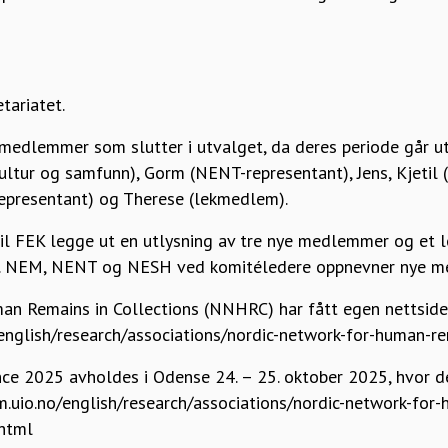
tariatet.
 medlemmer som slutter i utvalget, da deres periode går ut.
kultur og samfunn), Gorm (NENT-representant), Jens, Kjetil
-representant) og Therese (lekmedlem).
vil FEK legge ut en utlysning av tre nye medlemmer og e
er. NEM, NENT og NESH ved komitéledere oppnevner nye 
n Remains in Collections (NNHRC) har fått egen nettside
english/research/associations/nordic-network-for-human-re
e 2025 avholdes i Odense 24. – 25. oktober 2025, hvor de
m.uio.no/english/research/associations/nordic-network-for
.html