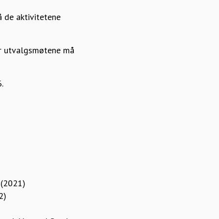
å de aktivitetene
for utvalgsmøtene må
6.
 (2021)
2)