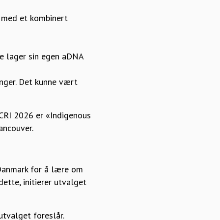
a med et kombinert
De lager sin egen aDNA
inger. Det kunne vært
RI 2026 er «Indigenous
ancouver.
 Danmark for å lære om
ette, initierer utvalget
utvalget foreslår.