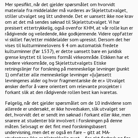
Mer spesifikt, når det gjelder spørsmålet om hvorvidt
materiale fra middelalder må vurderes av Skjelettutvalget,
stiller utvalget seg litt undrende. Det er uansett ikke noe krav
om at det må sendes søknad til Skjelettutvalget. Vi har
presisert ettertrykkelig, også ovenfor KHM, at vår rolle kun er
rådgivende og veiledende, ikke godkjennende. Videre oppfatter
vi skillet før/etter middelalder som upresist. Dersom det her
vises til kulturminnelovens § 4 om automatisk fredete
kulturminner (før 1537), er dette uansett bare en juridisk
grense knyttet til lovens formål virkeområde. Etikken har et
bredere virkeområde, og Skjelettutvalgets Etiske
retningslinjer for forskning på menneskelige levninger (punkt
1) omfatter alle menneskelige levninger «[u]ansett
levningenes alder og hvor fragmentariske de er.» Utvalget
ønsker derfor å være orientert om relevante prosjekter i
forkant slik at den rådgivende rollen best kan ivaretas.
Følgelig, når det gjelder spørsmålet om de 10 individene som
allerede er undersøkt, er ikke hovedsaken, slik utvalget ser
det, hvorvidt det er sendt inn søknad i forkant eller ikke, men
snarere at studenter blir involvert i forskningen på denne
måten. Selvsagt er det fint med forskningsbasert
undervisning, men det er også en fare – gitt at MA-