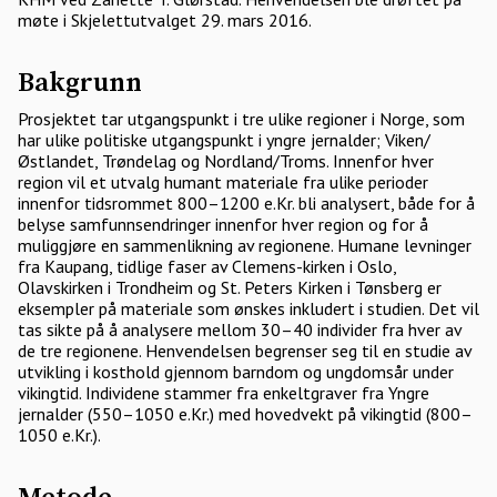
møte i Skjelettutvalget 29. mars 2016.
Bakgrunn
Prosjektet tar utgangspunkt i tre ulike regioner i Norge, som
har ulike politiske utgangspunkt i yngre jernalder; Viken/
Østlandet, Trøndelag og Nordland/Troms. Innenfor hver
region vil et utvalg humant materiale fra ulike perioder
innenfor tidsrommet 800–1200 e.Kr. bli analysert, både for å
belyse samfunnsendringer innenfor hver region og for å
muliggjøre en sammenlikning av regionene. Humane levninger
fra Kaupang, tidlige faser av Clemens-kirken i Oslo,
Olavskirken i Trondheim og St. Peters Kirken i Tønsberg er
eksempler på materiale som ønskes inkludert i studien. Det vil
tas sikte på å analysere mellom 30–40 individer fra hver av
de tre regionene. Henvendelsen begrenser seg til en studie av
utvikling i kosthold gjennom barndom og ungdomsår under
vikingtid. Individene stammer fra enkeltgraver fra Yngre
jernalder (550–1050 e.Kr.) med hovedvekt på vikingtid (800–
1050 e.Kr.).