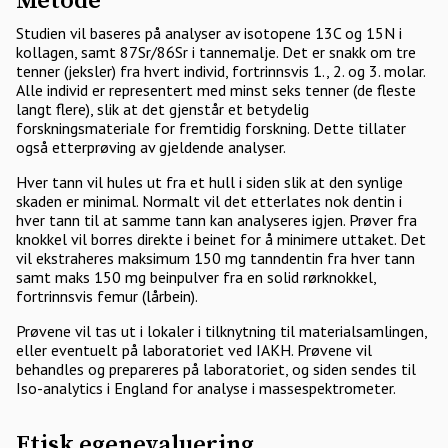
Metode
Studien vil baseres på analyser av isotopene 13C og 15N i
kollagen, samt 87Sr/86Sr i tannemalje. Det er snakk om tre
tenner (jeksler) fra hvert individ, fortrinnsvis 1., 2. og 3. molar.
Alle individ er representert med minst seks tenner (de fleste
langt flere), slik at det gjenstår et betydelig
forskningsmateriale for fremtidig forskning. Dette tillater
også etterprøving av gjeldende analyser.
Hver tann vil hules ut fra et hull i siden slik at den synlige
skaden er minimal. Normalt vil det etterlates nok dentin i
hver tann til at samme tann kan analyseres igjen. Prøver fra
knokkel vil borres direkte i beinet for å minimere uttaket. Det
vil ekstraheres maksimum 150 mg tanndentin fra hver tann
samt maks 150 mg beinpulver fra en solid rørknokkel,
fortrinnsvis femur (lårbein).
Prøvene vil tas ut i lokaler i tilknytning til materialsamlingen,
eller eventuelt på laboratoriet ved IAKH. Prøvene vil
behandles og prepareres på laboratoriet, og siden sendes til
Iso-analytics i England for analyse i massespektrometer.
Etisk egenevaluering