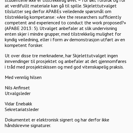
studentene ikke er tilstrekkelig øvet – for økt forbruk og for
at verdifullt materiale kan gå til spille. Skjelettutvalget
tilslutter seg derfor APABEs veiledende spørsmål om
tilstrekkelig kompetanse: «Are the researchers sufficiently
competent and experienced to conduct the work proposed?»
(APABE 2013: 5). Utvalget anbefaler at slik undervisning
enten skjer i mindre grupper, med tilstrekkelig mulighet for
kyndig veiledning, eller i form av demonstrasjon utført av en
kompetent forsker.
Ut over disse tre merknadene, har Skjelettutvalget ingen
innvendinger til prosjektet og anbefaler at det gjennomføres
i tråd med prosjektskissen og med god vitenskapelig praksis.
Med vennlig hilsen
Nils Anfinset
Utvalgsleder
Vidar Enebakk
Sekretariatsleder
Dokumentet er elektronisk signert og har derfor ikke
håndskrevne signaturer.