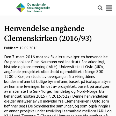
Søk
Meny
Henvendelse angående
Clemenskirken (2016/93)
Publisert: 19.09.2016
Den 3. mars 2016 mottok Skjelettutvalget en henvendelse
fra postdoktor Elise Naumann ved Institutt for arkeologi,
historie og konservering (IAKH), Universitetet i Oslo (UiO),
angående prosjektet «Kosthold og mobilitet i Norge 800–
1200 e.Kr.», en studie av overgangen fra vikingtidens
bondesamfunn til tidlige bysamfunn, basert på isotopanalyser
av humane levninger. En del av prosjektet, basert på analyser
av materiale fra Sør-Norge, Trøndelag og Nord-Norge, ble
behandlet høsten 2015 (jf. 2015/322). Denne henvendelsen
gjelder analyser av 20 individer fra Clemenskirken i Oslo som
befinner seg i De Schreinerske samlinger, og som også inngår i
et annet prosjekt under utvikling i samarbeid mellom IAKH og
KHM ved Zanette T. Glørstad. Henvendelsen ble drøftet på