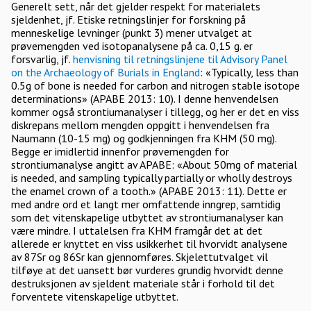
Generelt sett, når det gjelder respekt for materialets
sjeldenhet, jf. Etiske retningslinjer for forskning på
menneskelige levninger (punkt 3) mener utvalget at
prøvemengden ved isotopanalysene på ca. 0,15 g. er
forsvarlig, jf.
henvisning til retningslinjene til Advisory Panel
on the Archaeology of Burials in England
: «Typically, less than
0.5g of bone is needed for carbon and nitrogen stable isotope
determinations» (APABE 2013: 10). I denne henvendelsen
kommer også strontiumanalyser i tillegg, og her er det en viss
diskrepans mellom mengden oppgitt i henvendelsen fra
Naumann (10-15 mg) og godkjenningen fra KHM (50 mg).
Begge er imidlertid innenfor prøvemengden for
strontiumanalyse angitt av APABE: «About 50mg of material
is needed, and sampling typically partially or wholly destroys
the enamel crown of a tooth.» (APABE 2013: 11). Dette er
med andre ord et langt mer omfattende inngrep, samtidig
som det vitenskapelige utbyttet av strontiumanalyser kan
være mindre. I uttalelsen fra KHM framgår det at det
allerede er knyttet en viss usikkerhet til hvorvidt analysene
av 87Sr og 86Sr kan gjennomføres. Skjelettutvalget vil
tilføye at det uansett bør vurderes grundig hvorvidt denne
destruksjonen av sjeldent materiale står i forhold til det
forventete vitenskapelige utbyttet.