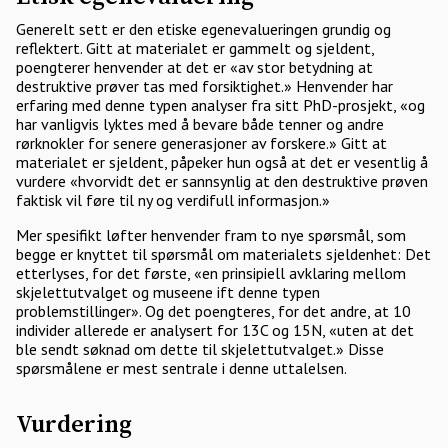
Generelt sett er den etiske egenevalueringen grundig og
reflektert. Gitt at materialet er gammelt og sjeldent,
poengterer henvender at det er «av stor betydning at
destruktive prøver tas med forsiktighet.» Henvender har
erfaring med denne typen analyser fra sitt PhD-prosjekt, «og
har vanligvis lyktes med å bevare både tenner og andre
rørknokler for senere generasjoner av forskere.» Gitt at
materialet er sjeldent, påpeker hun også at det er vesentlig å
vurdere «hvorvidt det er sannsynlig at den destruktive prøven
faktisk vil føre til ny og verdifull informasjon.»
Mer spesifikt løfter henvender fram to nye spørsmål, som
begge er knyttet til spørsmål om materialets sjeldenhet: Det
etterlyses, for det første, «en prinsipiell avklaring mellom
skjelettutvalget og museene ift denne typen
problemstillinger». Og det poengteres, for det andre, at 10
individer allerede er analysert for 13C og 15N, «uten at det
ble sendt søknad om dette til skjelettutvalget.» Disse
spørsmålene er mest sentrale i denne uttalelsen.
Vurdering