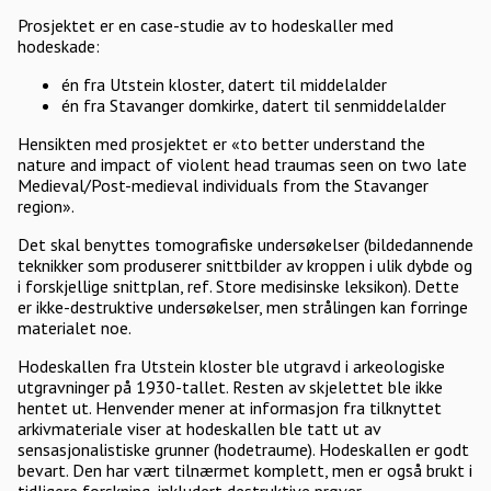
Prosjektet er en case-studie av to hodeskaller med
hodeskade:
én fra Utstein kloster, datert til middelalder
én fra Stavanger domkirke, datert til senmiddelalder
Hensikten med prosjektet er «to better understand the
nature and impact of violent head traumas seen on two late
Medieval/Post-medieval individuals from the Stavanger
region».
Det skal benyttes tomografiske undersøkelser (bildedannende
teknikker som produserer snittbilder av kroppen i ulik dybde og
i forskjellige snittplan, ref. Store medisinske leksikon). Dette
er ikke-destruktive undersøkelser, men strålingen kan forringe
materialet noe.
Hodeskallen fra Utstein kloster ble utgravd i arkeologiske
utgravninger på 1930-tallet. Resten av skjelettet ble ikke
hentet ut. Henvender mener at informasjon fra tilknyttet
arkivmateriale viser at hodeskallen ble tatt ut av
sensasjonalistiske grunner (hodetraume). Hodeskallen er godt
bevart. Den har vært tilnærmet komplett, men er også brukt i