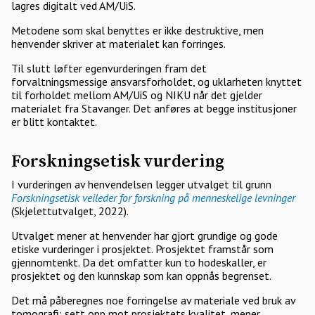
lagres digitalt ved AM/UiS.
Metodene som skal benyttes er ikke destruktive, men
henvender skriver at materialet kan forringes.
Til slutt løfter egenvurderingen fram det
forvaltningsmessige ansvarsforholdet, og uklarheten knyttet
til forholdet mellom AM/UiS og NIKU når det gjelder
materialet fra Stavanger. Det anføres at begge institusjoner
er blitt kontaktet.
Forskningsetisk vurdering
I vurderingen av henvendelsen legger utvalget til grunn
Forskningsetisk veileder for forskning på menneskelige levninger
(Skjelettutvalget, 2022).
Utvalget mener at henvender har gjort grundige og gode
etiske vurderinger i prosjektet. Prosjektet framstår som
gjennomtenkt. Da det omfatter kun to hodeskaller, er
prosjektet og den kunnskap som kan oppnås begrenset.
Det må påberegnes noe forringelse av materiale ved bruk av
tomografi; sett opp mot prosjektets kvalitet, mener