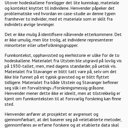
Utover hodeskallene foreligger det lite kunnskap, materiale
og kontekst knyttet til individene. Henvender påpeker det
problematiske ved hvordan en case-studie av denne typen
framhever to individer, med et materiale som er skilt fra
individets øvrige levninger.
Det er ikke mulig å identifisere nålevende etterkommere. Det
er ikke umulig, men lite trolig, at individene representerer
minoriteter eller urbefolkningsgrupper.
Funnkontekst, opphavssted og eierhistorie er ulike for de to
hodeskallene. Materialet fra Utstein ble utgravd på lovlig vis
på 1930-tallet, men, med dagens standarder, på uetisk vis.
Materialet fra Stavanger er blitt tatt vare på, selv om det
ikke ble funnet på et typisk gravsted og er blitt flyttet
tidligere. Materialet fra både Utstein og Stavanger befinner
seg slik i en forvaltnings-/forskningsmessig gråsone.
Henvender mener dette ikke er ideelt, men at tilstrekkelig er
kjent om funnkonteksten til at forsvarlig forskning kan finne
sted.
Henvender anfører at prosjektet er avgrenset og
gjennomførbart, at det baserer seg på veletablerte metoder,
gjennomføres av erfarne forskere og at etablerte data skal