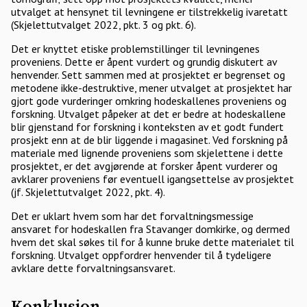
utvalget at hensynet til levningene er tilstrekkelig ivaretatt
(Skjelettutvalget 2022, pkt. 3 og pkt. 6).
Det er knyttet etiske problemstillinger til levningenes
proveniens. Dette er åpent vurdert og grundig diskutert av
henvender. Sett sammen med at prosjektet er begrenset og
metodene ikke-destruktive, mener utvalget at prosjektet har
gjort gode vurderinger omkring hodeskallenes proveniens og
forskning. Utvalget påpeker at det er bedre at hodeskallene
blir gjenstand for forskning i konteksten av et godt fundert
prosjekt enn at de blir liggende i magasinet. Ved forskning på
materiale med lignende proveniens som skjelettene i dette
prosjektet, er det avgjørende at forsker åpent vurderer og
avklarer proveniens før eventuell igangsettelse av prosjektet
(jf. Skjelettutvalget 2022, pkt. 4).
Det er uklart hvem som har det forvaltningsmessige
ansvaret for hodeskallen fra Stavanger domkirke, og dermed
hvem det skal søkes til for å kunne bruke dette materialet til
forskning. Utvalget oppfordrer henvender til å tydeligere
avklare dette forvaltningsansvaret.