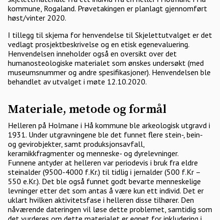
kommune, Rogaland. Prøvetakingen er planlagt gjennomført
høst/vinter 2020.
I tillegg til skjema for henvendelse til Skjelettutvalget er det
vedlagt prosjektbeskrivelse og en etisk egenevaluering.
Henvendelsen inneholder også en oversikt over det
humanosteologiske materialet som ønskes undersøkt (med
museumsnummer og andre spesifikasjoner). Henvendelsen ble
behandlet av utvalget i møte 12.10.2020.
Materiale, metode og formål
Helleren på Holmane i Hå kommune ble arkeologisk utgravd i
1931. Under utgravningene ble det funnet flere stein-, bein-
og gevirobjekter, samt produksjonsavfall,
keramikkfragmenter og menneske- og dyrelevninger.
Funnene antyder at helleren var periodevis i bruk fra eldre
steinalder (9500-4000 f.Kr.) til tidlig i jernalder (500 f.Kr –
550 e.Kr.). Det ble også funnet godt bevarte menneskelige
levninger etter det som antas å være kun ett individ. Det er
uklart hvilken aktivitetsfase i helleren disse tilhører. Den
nåværende dateringen vil løse dette problemet, samtidig som
det vurderes om dette materialet er egnet for inkludering i