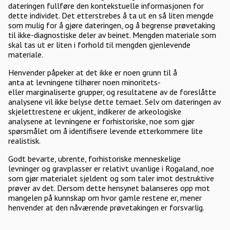
dateringen fullføre den kontekstuelle informasjonen for
dette individet. Det etterstrebes å ta ut en så liten mengde
som mulig for å gjøre dateringen, og å begrense prøvetaking
til ikke-diagnostiske deler av beinet. Mengden materiale som
skal tas ut er liten i forhold til mengden gjenlevende
materiale.
Henvender påpeker at det ikke er noen grunn til å
anta at levningene tilhører noen minoritets-
eller marginaliserte grupper, og resultatene av de foreslåtte
analysene vil ikke belyse dette temaet. Selv om dateringen av
skjelettrestene er ukjent, indikerer de arkeologiske
analysene at levningene er forhistoriske, noe som gjør
spørsmålet om å identifisere levende etterkommere lite
realistisk.
Godt bevarte, ubrente, forhistoriske menneskelige
levninger og gravplasser er relativt uvanlige i Rogaland, noe
som gjør materialet sjeldent og som taler imot destruktive
prøver av det. Dersom dette hensynet balanseres opp mot
mangelen på kunnskap om hvor gamle restene er, mener
henvender at den nåværende prøvetakingen er forsvarlig.