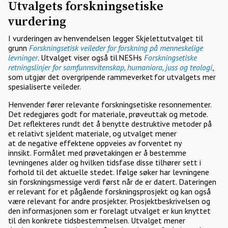
Utvalgets forskningsetiske
vurdering
I vurderingen av henvendelsen legger Skjelettutvalget til
grunn
Forskningsetisk veileder for forskning på menneskelige
levninger
. Utvalget viser også til NESHs
Forskningsetiske
retningslinjer for samfunnsvitenskap, humaniora, juss og teologi
,
som utgjør det overgripende rammeverket for utvalgets mer
spesialiserte veileder.
Henvender fører relevante forskningsetiske resonnementer.
Det redegjøres godt for materiale, prøveuttak og metode.
Det reflekteres rundt det å benytte destruktive metoder på
et relativt sjeldent materiale, og utvalget mener
at de negative effektene oppveies av forventet ny
innsikt. Formålet med prøvetakingen er å bestemme
levningenes alder og hvilken tidsfase disse tilhører sett i
forhold til det aktuelle stedet. Ifølge søker har levningene
sin forskningsmessige verdi først når de er datert. Dateringen
er relevant for et pågående forskningsprosjekt og kan også
være relevant for andre prosjekter. Prosjektbeskrivelsen og
den informasjonen som er forelagt utvalget er kun knyttet
til den konkrete tidsbestemmelsen. Utvalget mener