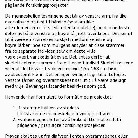
pågående forskningsprosjekter.
De menneskelige levningene består av venstre arm, fra like
over albuen og ned til hånden (selv om ikke
alle elementer er til stede eller komplette), og den nederste
delen av både venstre og høyre lår, rett over kneet. Det ser ut
til å være en størrelsesforskjell mellom venstre og
høyre lårben, noe som muligens antyder at disse stammer
fra to separate individer, selv om dette ville
være svært vanskelig å bevise. Det antas derfor at
skjelettdelene stammer fra ett enkelt individ. Skjelettrestene
viser at dette var et voksent individ, 166-168 cm. høy,
av ubestemt kjønn. Det er ingen synlige tegn til patologier.
Venstre lårben og overarmsbenet ser ut til å være ødelagt
med vilje. Bevaringstilstander beskrives som god.
Henvender har formulert to formål med prosjektet:
Bestemme hvilken av stedets
bruksfaser de menneskelige levninger tilhører.
Evaluere egnetheten av å bruke dette materialet i
pågående / planlagte forskningsprosjekter.
Prøven skal tas ut fra diafysen i enten overarmsbenet eller