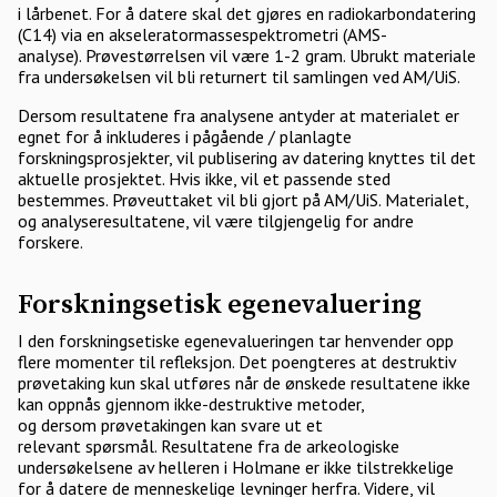
i lårbenet. For å datere skal det gjøres en radiokarbondatering
(C14) via en akseleratormassespektrometri (AMS-
analyse). Prøvestørrelsen vil være 1-2 gram. Ubrukt materiale
fra undersøkelsen vil bli returnert til samlingen ved AM/UiS.
Dersom resultatene fra analysene antyder at materialet er
egnet for å inkluderes i pågående / planlagte
forskningsprosjekter, vil publisering av datering knyttes til det
aktuelle prosjektet. Hvis ikke, vil et passende sted
bestemmes. Prøveuttaket vil bli gjort på AM/UiS. Materialet,
og analyseresultatene, vil være tilgjengelig for andre
forskere.
Forskningsetisk egenevaluering
I den forskningsetiske egenevalueringen tar henvender opp
flere momenter til refleksjon. Det poengteres at destruktiv
prøvetaking kun skal utføres når de ønskede resultatene ikke
kan oppnås gjennom ikke-destruktive metoder,
og dersom prøvetakingen kan svare ut et
relevant spørsmål. Resultatene fra de arkeologiske
undersøkelsene av helleren i Holmane er ikke tilstrekkelige
for å datere de menneskelige levninger herfra. Videre, vil