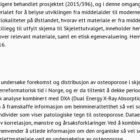
dligere behandlet prosjektet (2015/396), og i denne omgan
ialet for å belyse utviklingen fra middelalder til moderne
 lokaliteter på Østlandet, hvorav ett materiale er fra midde
 tillegg til utfylt skjema til Skjelettutvalget, inneholder h
 over relevant materiale, samt en etisk egenevaluering. H
16.
 undersøke forekomst og distribusjon av osteoporose i skj
erreformatorisk tid i Norge, og er da tiltenkt å dekke perio
sk analyse kombinert med DXA (Dual Energy X-Ray Absorpt
 å framskaffe informasjon om beinmineraltetthet så vel s
ndivider som viser patologiske tegn til osteoporose. Data
 av korrelasjon, mønstre og årsaksforklaringer. Ved å kombi
henvender å utlede informasjon om den organiske så vel 
jelettmateriale ved en undersøkelse av osteoporose.