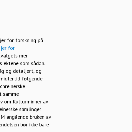
jer for forskning på
jer for
tvalgets mer
osjektene som sådan.
ig og detaljert, og
imidlertid følgende
chreinerske
tet samme
Lov om Kulturminner av
einerske samlinger
KHM angående bruken av
endelsen bør ikke bare