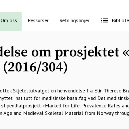
Om oss
Ressurser
Retningslinjer
Bibliot
else om prosjektet 
» (2016/304)
ttok Skjelettutvalget en henvendelse fra Elin Therese Brø
nyttet Institutt for medisinske basalfag ved Det medisinske
 stipendiatprosjekt «Marked for Life: Prevalence Rates an
on Age and Medieval Skeletal Material from Norway throu