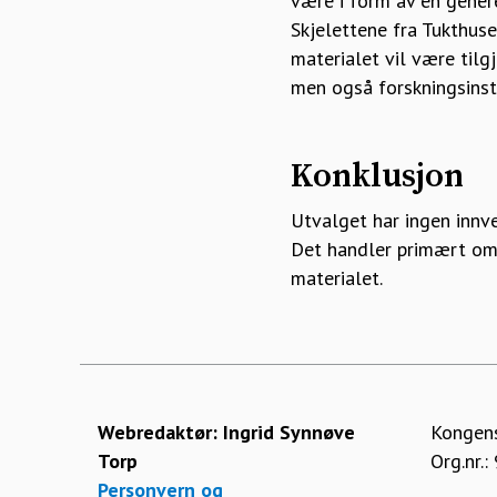
være i form av en genere
Skjelettene fra Tukthuse
materialet vil være tilgj
men også forskningsinsti
Konklusjon
Utvalget har ingen innve
Det handler primært om å
materialet.
Webredaktør:
Ingrid Synnøve
Kongens
Torp
Org.nr.
Personvern og