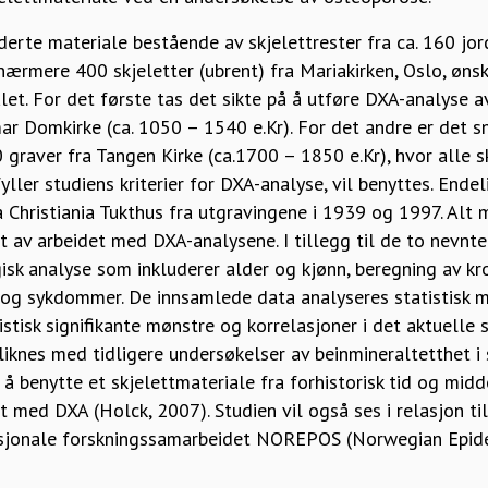
luderte materiale bestående av skjelettrester fra ca. 160 jo
nærmere 400 skjeletter (ubrent) fra Mariakirken, Oslo, øns
et. For det første tas det sikte på å utføre DXA-analyse av
mar Domkirke (ca. 1050 – 1540 e.Kr). For det andre er det 
 graver fra Tangen Kirke (ca.1700 – 1850 e.Kr), hvor alle 
yller studiens kriterier for DXA-analyse, vil benyttes. Ende
a Christiania Tukthus fra utgravingene i 1939 og 1997. Alt m
 av arbeidet med DXA-analysene. I tillegg til de to nevnte
isk analyse som inkluderer alder og kjønn, beregning av k
og sykdommer. De innsamlede data analyseres statistisk 
stisk signifikante mønstre og korrelasjoner i det aktuelle s
iknes med tidligere undersøkelser av beinmineraltetthet i 
å benytte et skjelettmateriale fra forhistorisk tid og midd
 med DXA (Holck, 2007). Studien vil også ses i relasjon ti
nasjonale forskningssamarbeidet NOREPOS (Norwegian Epid