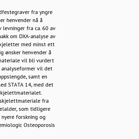
rdfestegraver fra yngre
ker henvender nå å
 levninger fra ca. 60 av
snakk om DXA-analyse av
skjeletter med minst ett
lig ønsker henvender å
ateriale vil bli vurdert
 analyseformer vil det
roppslengde, samt en
med STATA 14, med det
kjelettmaterialet.
skjelettmateriale fra
elalder, som tidligere
l nyere forskning og
emiologic Osteoporosis