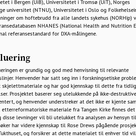
etet i Bergen (UiB), Universitetet i Tromsø (UiT), Norges
ge universitet (NTNU), Universitetet i Oslo og Folkehelsein
inger om hoftebrudd fra alle landets sykehus (NORHip) vi
eransedatabasen NHANES (National Health and Nutrition Ex
nal referansestandard for DXA-målingene.
luering
ringen er grundig og god med henvisning til relevante
slinjer. Henvender har satt seg inn i forskningsetiske probl
 skjelettmateriale og har god kjennskap til dette fra tidli
er. Prosjektet baserer seg utelukkende på ikke-destruktive
ntert, og henvender understreker at det ikke er kjente sam
t etterreformatoriske materiale fra Tangen Kirke finnes det
 og disse levninger vil bli utelukket fra analysen av hensyn 
 Søker har videre kjennskap til Rose Drews pågående prosj
ukthuset, og forsikrer at dette materialet til enhver tid vi