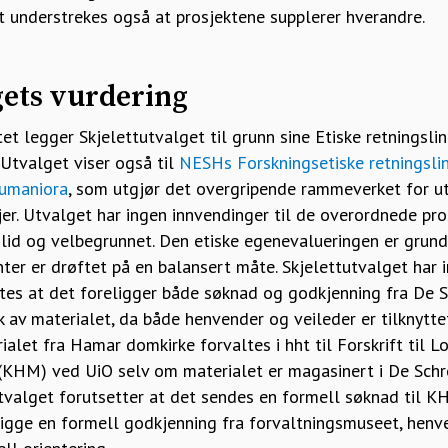
et understrekes også at prosjektene supplerer hverandre.
gets vurdering
et legger Skjelettutvalget til grunn sine Etiske retningslin
 Utvalget viser også til
NESHs Forskningsetiske retningslin
humaniora
, som utgjør det overgripende rammeverket for u
njer. Utvalget har ingen innvendinger til de overordnede pr
lid og velbegrunnet. Den etiske egenevalueringen er grund
r er drøftet på en balansert måte. Skjelettutvalget har 
tes at det foreligger både søknad og godkjenning fra De S
 av materialet, da både henvender og veileder er tilknyt
alet fra Hamar domkirke forvaltes i hht til Forskrift til 
(KHM) ved UiO selv om materialet er magasinert i De Schr
utvalget forutsetter at det sendes en formell søknad til 
ligge en formell godkjenning fra forvaltningsmuseet, henv