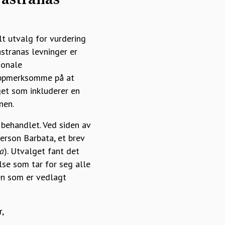
lt utvalg for vurdering
stranas levninger er
jonale
 oppmerksomme på at
lget som inkluderer en
nen.
 behandlet. Ved siden av
rson Barbata, et brev
a
). Utvalget fant det
se som tar for seg alle
en som er vedlagt
r,