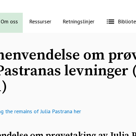
Om oss
Ressurser
Retningslinjer
Bibliot
 henvendelse om prø
 Pastranas levninger 
1)
g the remains of Julia Pastrana her
ndelse om prøvetaking av Julia 