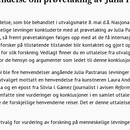
delse, som ble behandlet i utvalgsmøte 8. mai d.å. Nasjona
elige levninger konkluderte med at prøvetaking av Julia Pa
g, så fremt prøvetakingen følges opp med at de få internas
forsker på tilstøtende tilstander blir kontaktet og gjort
 for slik forskning. Vedlagt finner du en uttalelse fra utva
for de hensyn og argumenter som ledet til denne konklusjo
i ble fire henvendelser angående Julia Pastranas levninger
tvalget mottatt en henvendelse fra kunstneren Laura Ande
a og en epost fra Silvia I. Gámez (journalist i avisen
Reform
fatte sine vurderinger og konklusjoner i en samlet uttalel
 de forskjellige henvenderne reiser. Det er denne uttalels
tvalg for vurdering av forskning på menneskelige levninge