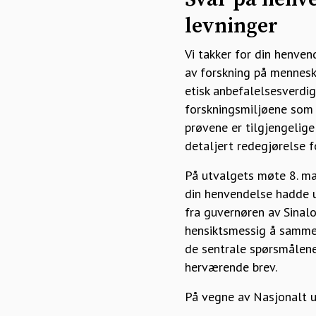
levninger
Vi takker for din henven
av forskning på mennesk
etisk anbefalelsesverdi
forskningsmiljøene som 
prøvene er tilgjengelige
detaljert redegjørelse 
På utvalgets møte 8. ma
din henvendelse hadde u
fra guvernøren av Sinalo
hensiktsmessig å sammen
de sentrale spørsmålene
herværende brev.
På vegne av Nasjonalt u