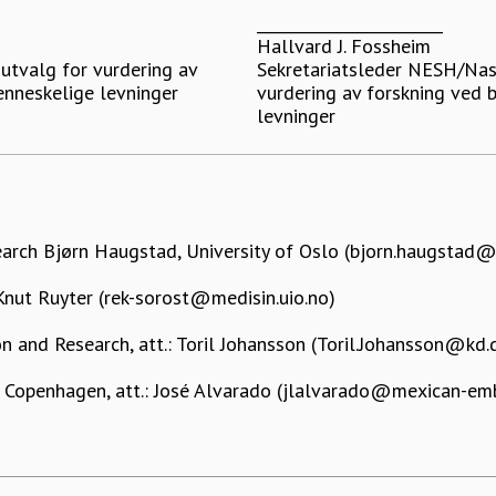
________________________
Hallvard J. Fossheim
utvalg for vurdering av
Sekretariatsleder NESH/Nas
enneskelige levninger
vurdering av forskning ved 
levninger
earch Bjørn Haugstad, University of Oslo (bjorn.haugstad@
Knut Ruyter (rek-sorost@medisin.uio.no)
n and Research, att.: Toril Johansson (Toril.Johansson@kd.
 Copenhagen, att.: José Alvarado (jlalvarado@mexican-emb