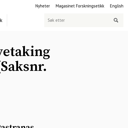
Nyheter
Magasinet Forskningsetikk
English
Søk
ek
etter
vetaking
(Saksnr.
Pastranas