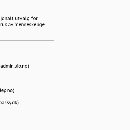
jonalt utvalg for
bruk av menneskelige
admin.uio.no)
dep.no)
assy.dk)