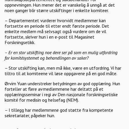
oppnevningen. Hun mener det er vanskelig å unngå at det
noen ganger blir større utskiftinger i enkelte komiteer.
– Departementet vurderer hvorvidt medlemmer kan
fortsette en periode til etter endt første periode. Det
enkelte medlem må selvsagt også vurdere om de vil
fortsette, skriver hun i en e-post til Magasinet
Forskningsetikk.
– Er en stor utskifting noe dere ser på som en mulig utfordring
for komitésystemet og behandlingen av saker?
– Stor utskifting kan, men må ikke, være en utfordring. Vi har
tiltro til at komiteene vil løse oppgavene på en god måte.
Ørvim Yuan understreker betydningen av god opplæring. Hun
forteller at flere av medlemmene har deltatt på et
opplæringsseminar i regi av Den nasjonale forskningsetiske
komité for medisin og helsefag (NEM).
– I tillegg har medlemmene god støtte fra kompetente
sekretariater, påpeker hun.