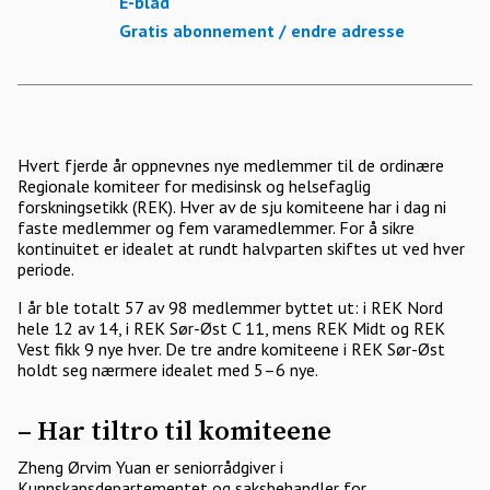
E-blad
Gratis abonnement / endre adresse
Hvert fjerde år oppnevnes nye medlemmer til de ordinære
Regionale komiteer for medisinsk og helsefaglig
forskningsetikk (REK). Hver av de sju komiteene har i dag ni
faste medlemmer og fem varamedlemmer. For å sikre
kontinuitet er idealet at rundt halvparten skiftes ut ved hver
periode.
I år ble totalt 57 av 98 medlemmer byttet ut: i REK Nord
hele 12 av 14, i REK Sør-Øst C 11, mens REK Midt og REK
Vest fikk 9 nye hver. De tre andre komiteene i REK Sør-Øst
holdt seg nærmere idealet med 5–6 nye.
– Har tiltro til komiteene
Zheng Ørvim Yuan er seniorrådgiver i
Kunnskapsdepartementet og saksbehandler for