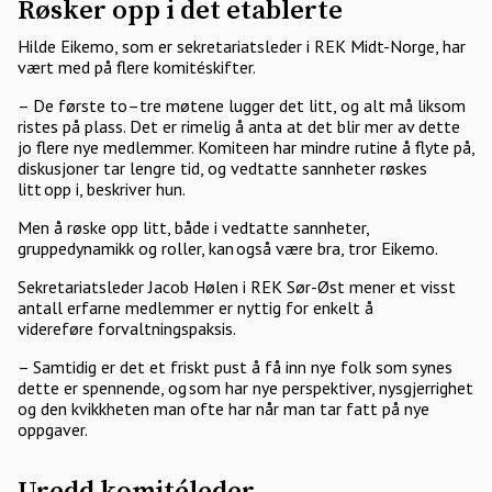
Røsker opp i det etablerte
Hilde Eikemo, som er sekretariatsleder i REK Midt-Norge, har
vært med på flere komitéskifter.
– De første to–tre møtene lugger det litt, og alt må liksom
ristes på plass. Det er rimelig å anta at det blir mer av dette
jo flere nye medlemmer. Komiteen har mindre rutine å flyte på,
diskusjoner tar lengre tid, og vedtatte sannheter røskes
litt opp i, beskriver hun.
Men å røske opp litt, både i vedtatte sannheter,
gruppedynamikk og roller, kan også være bra, tror Eikemo.
Sekretariatsleder Jacob Hølen i REK Sør-Øst mener et visst
antall erfarne medlemmer er nyttig for enkelt å
videreføre forvaltningspaksis.
– Samtidig er det et friskt pust å få inn nye folk som synes
dette er spennende, og som har nye perspektiver, nysgjerrighet
og den kvikkheten man ofte har når man tar fatt på nye
oppgaver.