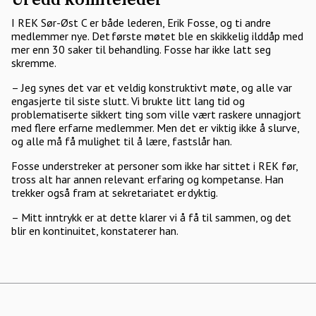
Uredd komitéleder
I REK Sør-Øst C er både lederen, Erik Fosse, og ti andre
medlemmer nye. Det første møtet ble en skikkelig ilddåp med
mer enn 30 saker til behandling. Fosse har ikke latt seg
skremme.
– Jeg synes det var et veldig konstruktivt møte, og alle var
engasjerte til siste slutt. Vi brukte litt lang tid og
problematiserte sikkert ting som ville vært raskere unnagjort
med flere erfarne medlemmer. Men det er viktig ikke å slurve,
og alle må få mulighet til å lære, fastslår han.
Fosse understreker at personer som ikke har sittet i REK før,
tross alt har annen relevant erfaring og kompetanse. Han
trekker også fram at sekretariatet er dyktig.
– Mitt inntrykk er at dette klarer vi å få til sammen, og det
blir en kontinuitet, konstaterer han.