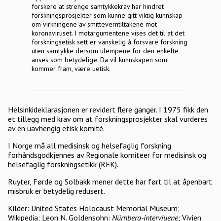
forskere at strenge samtykkekrav har hindret
forskningsprosjekter som kunne gitt viktig kunnskap
om virkningene av smitteverntiltakene mot
koronaviruset. I motargumentene vises det til at det
forskningsetisk sett er vanskelig å forsvare forskning
uten samtykke dersom ulempene for den enkelte
anses som betydelige. Da vil kunnskapen som
kommer fram, være uetisk.
Helsinkideklarasjonen er revidert flere ganger. I 1975 fikk den
et tillegg med krav om at forskningsprosjekter skal vurderes
av en uavhengig etisk komité.
I Norge må all medisinsk og helsefaglig forskning
forhåndsgodkjennes av Regionale komiteer for medisinsk og
helsefaglig forskningsetikk (REK).
Ruyter, Førde og Solbakk mener dette har ført til at åpenbart
misbruk er betydelig redusert.
Kilder: United States Holocaust Memorial Museum;
Wikipedia; Leon N. Goldensohn:
Nürnberg-intervjuene
; Vivien