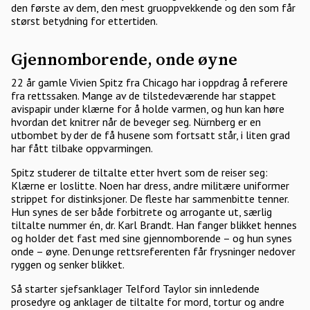
den første av dem, den mest gruoppvekkende og den som får
størst betydning for ettertiden.
Gjennomborende, onde øyne
22 år gamle Vivien Spitz fra Chicago har i oppdrag å referere
fra rettssaken. Mange av de tilstedeværende har stappet
avispapir under klærne for å holde varmen, og hun kan høre
hvordan det knitrer når de beveger seg. Nürnberg er en
utbombet by der de få husene som fortsatt står, i liten grad
har fått tilbake oppvarmingen.
Spitz studerer de tiltalte etter hvert som de reiser seg:
Klærne er loslitte. Noen har dress, andre militære uniformer
strippet for distinksjoner. De fleste har sammenbitte tenner.
Hun synes de ser både forbitrete og arrogante ut, særlig
tiltalte nummer én, dr. Karl Brandt. Han fanger blikket hennes
og holder det fast med sine gjennomborende – og hun synes
onde – øyne. Den unge rettsreferenten får frysninger nedover
ryggen og senker blikket.
Så starter sjefsanklager Telford Taylor sin innledende
prosedyre og anklager de tiltalte for mord, tortur og andre