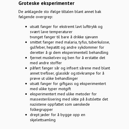
Groteske eksperimenter
De anklagede sto ifølge tiltalen blant annet bak
følgende overgrep:
utsatt fanger for ekstremt lavt lufttrykk og
svært lave temperaturer
tvunget fanger til bare å drikke sjøvann
smittet fanger med malaria, tyfus, tuberkulose,
gulfeber, hepatitt og andre sykdommer for
deretter å gi dem eksperimentell behandling
fjernet muskelvev og ben for å erstatte det
med andre stoffer
påført fanger sår og infisert sårene med blant
annet trefliser, glasskår og stivkrampe for å
prøve ut ulike behandlinger
utsatt fanger for giftgass og eksperimentert
med ulike typer motgift
eksperimentert med ulike metoder for
massesterilisering med sikte på å utslette det
nazistene oppfattet som uønskede
folkegrupper
drept jøder for å bygge opp en
skjelettsamling