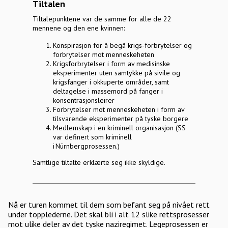
Tiltalen
Tiltalepunktene var de samme for alle de 22
mennene og den ene kvinnen:
Konspirasjon for å begå krigs-forbrytelser og
forbrytelser mot menneskeheten
Krigsforbrytelser i form av medisinske
eksperimenter uten samtykke på sivile og
krigsfanger i okkuperte områder, samt
deltagelse i massemord på fanger i
konsentrasjonsleirer
Forbrytelser mot menneskeheten i form av
tilsvarende eksperimenter på tyske borgere
Medlemskap i en kriminell organisasjon (SS
var definert som kriminell
i Nürnbergprosessen.)
Samtlige tiltalte erklærte seg ikke skyldige.
Nå er turen kommet til dem som befant seg på nivået rett
under topplederne. Det skal bli i alt 12 slike rettsprosesser
mot ulike deler av det tyske naziregimet. Legeprosessen er