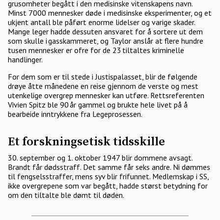
grusomheter begått i den medisinske vitenskapens navn.
Minst 7000 mennesker døde i medisinske eksperimenter, og et
ukjent antall ble påført enorme lidelser og varige skader.
Mange leger hadde dessuten ansvaret for å sortere ut dem
som skulle i gasskammeret, og Taylor anslår at flere hundre
tusen mennesker er ofre for de 23 tiltaltes kriminelle
handlinger.
For dem som er til stede i Justispalasset, blir de følgende
drøye åtte månedene en reise gjennom de verste og mest
utenkelige overgrep mennesker kan utføre. Rettsreferenten
Vivien Spitz ble 90 år gammel og brukte hele livet på å
bearbeide inntrykkene fra Legeprosessen.
Et forskningsetisk tidsskille
30. september og 1. oktober 1947 blir dommene avsagt.
Brandt får dødsstraff. Det samme får seks andre. Ni dømmes
til fengselsstraffer, mens syv blir frifunnet. Medlemskap i SS,
ikke overgrepene som var begått, hadde størst betydning for
om den tiltalte ble dømt til døden.