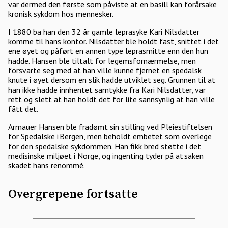
var dermed den første som påviste at en basill kan forårsake
kronisk sykdom hos mennesker.
I 1880 ba han den 32 år gamle leprasyke Kari Nilsdatter
komme til hans kontor. Nilsdatter ble holdt fast, snittet i det
ene øyet og påført en annen type leprasmitte enn den hun
hadde. Hansen ble tiltalt for legemsfornærmelse, men
forsvarte seg med at han ville kunne fjernet en spedalsk
knute i øyet dersom en slik hadde utviklet seg. Grunnen til at
han ikke hadde innhentet samtykke fra Kari Nilsdatter, var
rett og slett at han holdt det for lite sannsynlig at han ville
fått det.
Armauer Hansen ble fradømt sin stilling ved Pleiestiftelsen
for Spedalske i Bergen, men beholdt embetet som overlege
for den spedalske sykdommen. Han fikk bred støtte i det
medisinske miljøet i Norge, og ingenting tyder på at saken
skadet hans renommé.
Overgrepene fortsatte