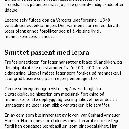
fremskaffes på annen måte, og ikke gi unødvendig skade eller
lidelse.
Legene selv fulgte opp da Verdens legeforening i 1948
vedtok Genèveerklæringen. Den var ment som en ed der alle
leger blant annet forplikter seg til å vie sine liv til
menneskehetens tjeneste.
Smittet pasient med lepra
Profesjonsetikken for leger har røtter tilbake til antikken, og
den hippokratiske ed stammer fra år 500–400 før vår
tidsregning. Likevel måtte leger som forsket på mennesker, i
stor grad basere seg på sin egen personlige etikk.
Denne selvreguleringen viste seg å være langt fra
tilstrekkelig, og historien om medisinsk forskning på
mennesker er lite oppbyggelig lesning. Likevel hører det til
unntakene at leger som gikk over streken, ble straffet.
En av dem som ble innhentet av loven, var Gerhard Armauer
Hansen. Han regnes som tidenes mest berømte norske lege
fordi han oppdaget leprabasillen, som gir spedalskhet. Han