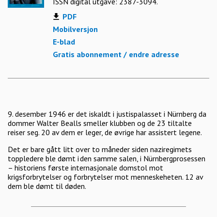
ISSN digital utgave: 2387-3094.
PDF
Mobilversjon
E-blad
Gratis abonnement / endre adresse
9. desember 1946 er det iskaldt i justispalasset i Nürnberg da
dommer Walter Bealls smeller klubben og de 23 tiltalte
reiser seg. 20 av dem er leger, de øvrige har assistert legene.
Det er bare gått litt over to måneder siden naziregimets
toppledere ble dømt i den samme salen, i Nürnbergprosessen
– historiens første internasjonale domstol mot
krigsforbrytelser og forbrytelser mot menneskeheten. 12 av
dem ble dømt til døden.