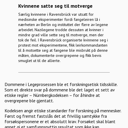
Kvinnene satte seg til motverge
Særlig kvinnene i Ravensbrück var utsatt for
medisinske eksperimenter fordi fangeleiren lå i
nærheten av Berlin og instituttet der flere av legene
arbeidet. Nazilegene trodde dessuten at kvinner i
mindre grad ville sette seg til motverge, men der
tok de feil. I Ravensbrück organiserte kvinnene seg i
protest mot eksperimentene, fikk leirkommandanten
til å motsette seg at fangene ble misbrukt på denne
måten, dokumenterte overgrepene og fikk bevis
smuglet ut til de allierte.
Dommene i Legeprosessen ble et forskningsetisk tidsskille.
Som et direkte svar på dommene ble det laget et sett av
etiske regler – Nürnbergkodeksen – for å hindre at
overgrepene ble gjentatt.
Kodeksen angir etiske standarder for forskning på mennesker.
Først og fremst fastslås det at frivillig samtykke fra
forsøkspersonene er et absolutt krav. Forsøket skal blant
annet gi et samfunnsnyttig resultat som ikke kan