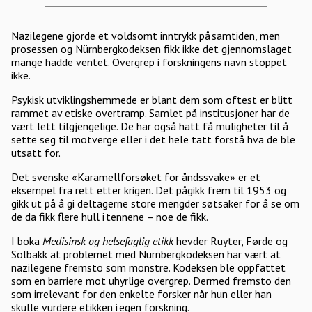
Nazilegene gjorde et voldsomt inntrykk på samtiden, men
prosessen og Nürnbergkodeksen fikk ikke det gjennomslaget
mange hadde ventet. Overgrep i forskningens navn stoppet
ikke.
Psykisk utviklingshemmede er blant dem som oftest er blitt
rammet av etiske overtramp. Samlet på institusjoner har de
vært lett tilgjengelige. De har også hatt få muligheter til å
sette seg til motverge eller i det hele tatt forstå hva de ble
utsatt for.
Det svenske «Karamellforsøket for åndssvake» er et
eksempel fra rett etter krigen. Det pågikk frem til 1953 og
gikk ut på å gi deltagerne store mengder søtsaker for å se om
de da fikk flere hull i tennene – noe de fikk.
I boka
Medisinsk og helsefaglig etikk
hevder Ruyter, Førde og
Solbakk at problemet med Nürnbergkodeksen har vært at
nazilegene fremsto som monstre. Kodeksen ble oppfattet
som en barriere mot uhyrlige overgrep. Dermed fremsto den
som irrelevant for den enkelte forsker når hun eller han
skulle vurdere etikken i egen forskning.