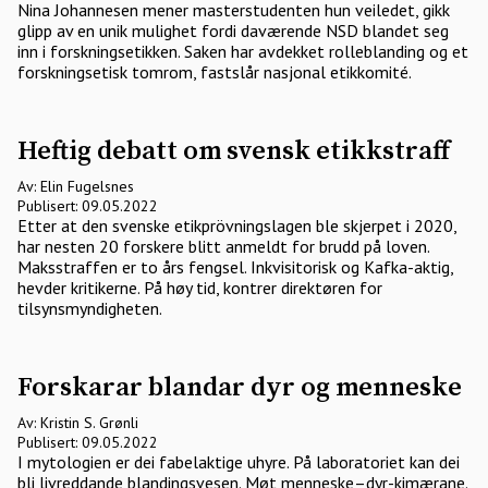
Nina Johannesen mener masterstudenten hun veiledet, gikk
glipp av en unik mulighet fordi daværende NSD blandet seg
inn i forskningsetikken. Saken har avdekket rolleblanding og et
forskningsetisk tomrom, fastslår nasjonal etikkomité.
Heftig debatt om svensk etikkstraff
Av: Elin Fugelsnes
Publisert: 09.05.2022
Etter at den svenske etikprövningslagen ble skjerpet i 2020,
har nesten 20 forskere blitt anmeldt for brudd på loven.
Maksstraffen er to års fengsel. Inkvisitorisk og Kafka-aktig,
hevder kritikerne. På høy tid, kontrer direktøren for
tilsynsmyndigheten.
Forskarar blandar dyr og menneske
Av: Kristin S. Grønli
Publisert: 09.05.2022
I mytologien er dei fabelaktige uhyre. På laboratoriet kan dei
bli livreddande blandingsvesen. Møt menneske–dyr-kimærane.