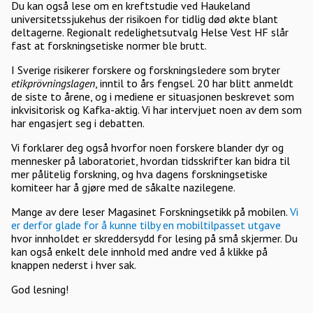
Du kan også lese om en kreftstudie ved Haukeland
universitetssjukehus der risikoen for tidlig død økte blant
deltagerne. Regionalt redelighetsutvalg Helse Vest HF slår
fast at forskningsetiske normer ble brutt.
I Sverige risikerer forskere og forskningsledere som bryter
etikprövningslagen
, inntil to års fengsel. 20 har blitt anmeldt
de siste to årene, og i mediene er situasjonen beskrevet som
inkvisitorisk og Kafka-aktig. Vi har intervjuet noen av dem som
har engasjert seg i debatten.
Vi forklarer deg også hvorfor noen forskere blander dyr og
mennesker på laboratoriet, hvordan tidsskrifter kan bidra til
mer pålitelig forskning, og hva dagens forskningsetiske
komiteer har å gjøre med de såkalte nazilegene.
Mange av dere leser Magasinet Forskningsetikk på mobilen.
Vi
er derfor glade for å kunne tilby en mobiltilpasset utgave
hvor innholdet er skreddersydd for lesing på små skjermer. Du
kan også enkelt dele innhold med andre ved å klikke på
knappen nederst i hver sak.
God lesning!