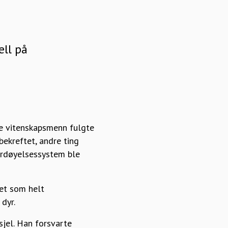
ell på
re vitenskapsmenn fulgte
ekreftet, andre ting
fordøyelsessystem ble
tet som helt
dyr.
jel. Han forsvarte