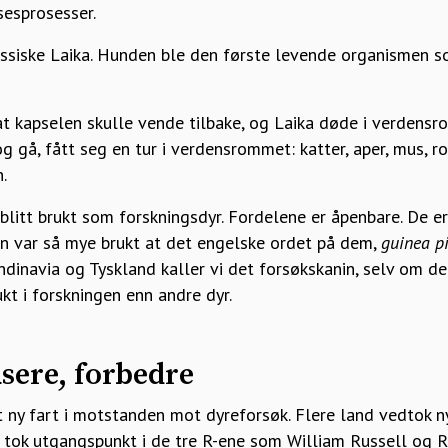
sesprosesser.
ussiske Laika. Hunden ble den første levende organismen so
at kapselen skulle vende tilbake, og Laika døde i verdens
g gå, fått seg en tur i verdensrommet: katter, aper, mus, ro
.
blitt brukt som forskningsdyr. Fordelene er åpenbare. De e
in var så mye brukt at det engelske ordet på dem,
guinea p
dinavia og Tyskland kaller vi det forsøkskanin, selv om det 
kt i forskningen enn andre dyr.
usere, forbedre
 ny fart i motstanden mot dyreforsøk. Flere land vedtok n
e tok utgangspunkt i de tre R-ene som William Russell og 