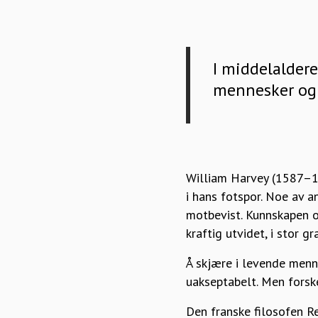
I middelaldere
mennesker og 
William Harvey (1587–16
i hans fotspor. Noe av 
motbevist. Kunnskapen o
kraftig utvidet, i stor g
Å skjære i levende menne
uakseptabelt. Men forsk
Den franske filosofen R