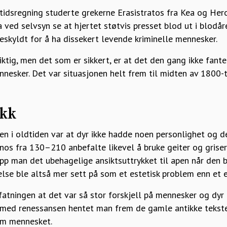
r tidsregning studerte grekerne Erasistratos fra Kea og He
 ved selvsyn se at hjertet støtvis presset blod ut i blodår
eskyldt for å ha dissekert levende kriminelle mennesker.
riktig, men det som er sikkert, er at det den gang ikke fan
nnesker. Det var situasjonen helt frem til midten av 1800-t
ikk
 i oldtiden var at dyr ikke hadde noen personlighet og der
nos fra 130–210 anbefalte likevel å bruke geiter og grise
app man det ubehagelige ansiktsuttrykket til apen når den bl
se ble altså mer sett på som et estetisk problem enn et e
atningen at det var så stor forskjell på mennesker og dyr 
 med renessansen hentet man frem de gamle antikke tekst
om mennesket.