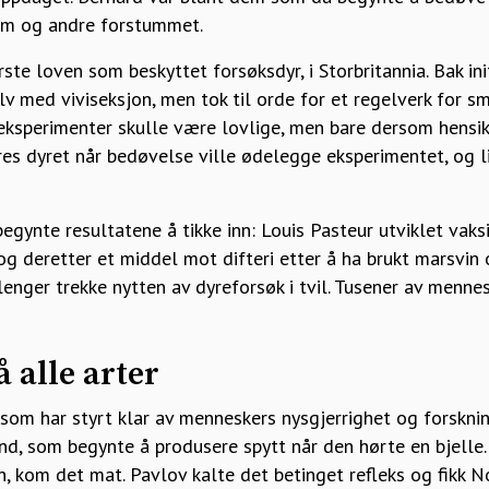
am og andre forstummet.
te loven som beskyttet forsøksdyr, i Storbritannia. Bak ini
lv med viviseksjon, men tok til orde for et regelverk for s
eksperimenter skulle være lovlige, men bare dersom hensik
es dyret når bedøvelse ville ødelegge eksperimentet, og l
begynte resultatene å tikke inn: Louis Pasteur utviklet vaks
og deretter et middel mot difteri etter å ha brukt marsvin
lenger trekke nytten av dyreforsøk i tvil. Tusener av mennes
 alle arter
som har styrt klar av menneskers nysgjerrighet og forskning
nd, som begynte å produsere spytt når den hørte en bjelle
n, kom det mat. Pavlov kalte det betinget refleks og fikk N