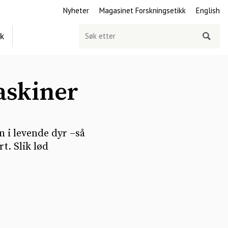
Nyheter
Magasinet Forskningsetikk
English
Søk
ek
etter
askiner
n i levende dyr –så
t. Slik lød