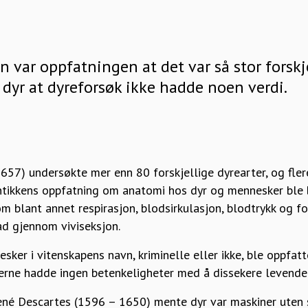
n var oppfatningen at det var så stor forskj
dyr at dyreforsøk ikke hadde noen verdi.
57) undersøkte mer enn 80 forskjellige dyrearter, og fle
antikkens oppfatning om anatomi hos dyr og mennesker ble b
m blant annet respirasjon, blodsirkulasjon, blodtrykk og 
rad gjennom viviseksjon.
sker i vitenskapens navn, kriminelle eller ikke, ble oppfat
erne hadde ingen betenkeligheter med å dissekere levende 
ené Descartes (1596 – 1650) mente dyr var maskiner uten s