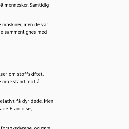
på mennesker. Samtidig
.
 maskiner, men de var
unne sammenlignes med
ser om stoffskiftet,
de mot-stand mot å
elativt få dyr døde. Men
arie Francoise,
 forsøksdyrene, og mye