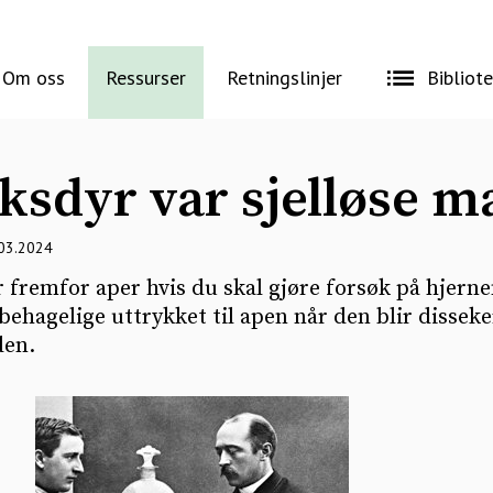
Om oss
Ressurser
Retningslinjer
Bibliot
ksdyr var sjelløse m
.03.2024
r fremfor aper hvis du skal gjøre forsøk på hjerne
behagelige uttrykket til apen når den blir disseker
den.