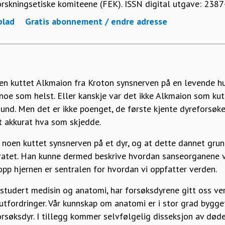
orskningsetiske komiteene (FEK). ISSN digital utgave: 23
blad
Gratis abonnement / endre adresse
en kuttet Alkmaion fra Kroton synsnerven på en levende hu
noe som helst. Eller kanskje var det ikke Alkmaion som kut
hund. Men det er ikke poenget, de første kjente dyreforsøke
vet akkurat hva som skjedde.
t noen kuttet synsnerven på et dyr, og at dette dannet gru
tet. Han kunne dermed beskrive hvordan sanseorganene vår
opp hjernen er sentralen for hvordan vi oppfatter verden.
studert medisin og anatomi, har forsøksdyrene gitt oss ve
 utfordringer. Vår kunnskap om anatomi er i stor grad bygget
orsøksdyr. I tillegg kommer selvfølgelig disseksjon av død