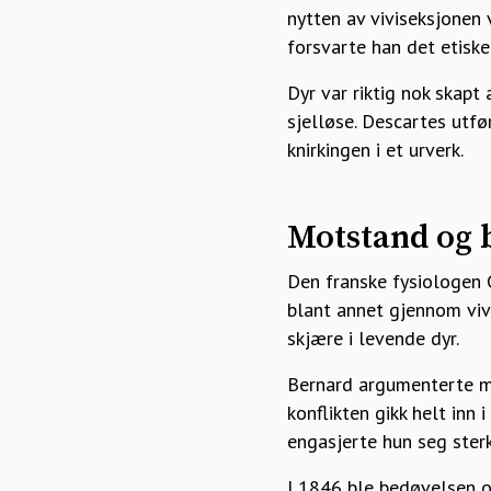
nytten av viviseksjonen
forsvarte han det etiske
Dyr var riktig nok skap
sjelløse. Descartes utf
knirkingen i et urverk.
Motstand og 
Den franske fysiologen 
blant annet gjennom viv
skjære i levende dyr.
Bernard argumenterte me
konflikten gikk helt inn 
engasjerte hun seg ster
I 1846 ble bedøvelsen 