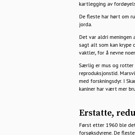
kartlegging av fordøyel
De fleste har hørt om r
jorda.
Det var aldri meningen 
sagt alt som kan krype o
vaktler, for å nevne noen
Særlig er mus og rotter 
reproduksjonstid. Marsv
med forskningsdyr. I Skan
kaniner har vært mer bru
Erstatte, red
Først etter 1960 ble det
forsøksdyrene. De flest