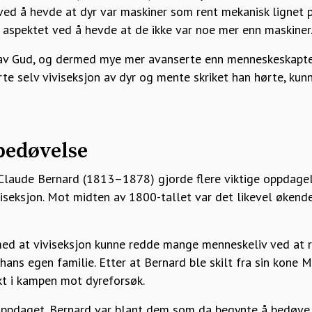
 ved å hevde at dyr var maskiner som rent mekanisk lignet 
 aspektet ved å hevde at de ikke var noe mer enn maskiner
t av Gud, og dermed mye mer avanserte enn menneskeskapte
ørte selv viviseksjon av dyr og mente skriket han hørte, k
bedøvelse
Claude Bernard (1813–1878) gjorde flere viktige oppdagel
iseksjon. Mot midten av 1800-tallet var det likevel øken
d at viviseksjon kunne redde mange menneskeliv ved at r
i hans egen familie. Etter at Bernard ble skilt fra sin kone M
kt i kampen mot dyreforsøk.
oppdaget. Bernard var blant dem som da begynte å bedøve