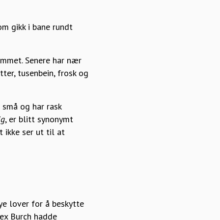
m gikk i bane rundt
rommet. Senere har nær
tter, tusenbein, frosk og
r små og har rask
ig
, er blitt synonymt
ikke ser ut til at
ye lover for å beskytte
Rex Burch hadde