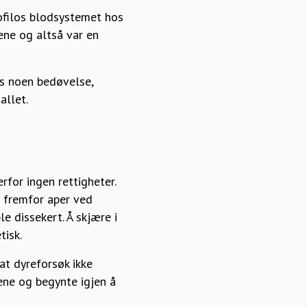
rofilos blodsystemet hos
ene og altså var en
tes noen bedøvelse,
allet.
for ingen rettigheter.
r fremfor aper ved
e dissekert. Å skjære i
tisk.
at dyreforsøk ikke
ene og begynte igjen å