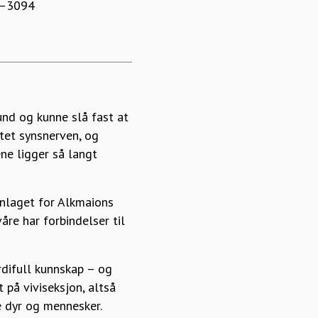
87–3094
nd og kunne slå fast at
tet synsnerven, og
ne ligger så langt
nnlaget for Alkmaions
e har forbindelser til
rdifull kunnskap – og
 på viviseksjon, altså
e dyr og mennesker.