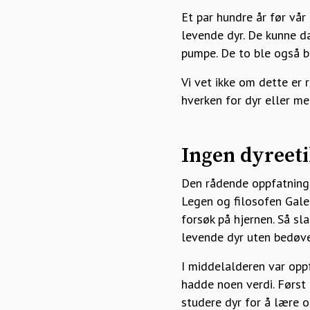
Et par hundre år før vå
levende dyr. De kunne da
pumpe. De to ble også b
Vi vet ikke om dette er 
hverken for dyr eller me
Ingen dyreet
Den rådende oppfatningen
Legen og filosofen Gale
forsøk på hjernen. Så sl
levende dyr uten bedøvel
I middelalderen var oppf
hadde noen verdi. Først
studere dyr for å lære 