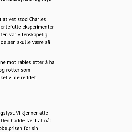
tiativet stod Charles
mertefulle eksperimenter
ten var vitenskapelig.
idelsen skulle være så
ine mot rabies etter å ha
 og rotter som
keliv ble reddet.
slyst. Vi kjenner alle
. Den hadde lært at når
obelprisen for sin