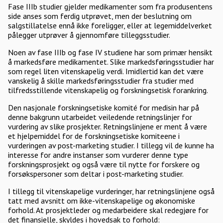
Fase IIIb studier gjelder medikamenter som fra produsentens
side anses som ferdig utprøvet, men der beslutning om
salgstillatelse ennå ikke foreligger, eller at legemiddelverket
pålegger utprøver å gjennomføre tilleggsstudier.
Noen av fase IIIb og fase IV studiene har som primær hensikt
å markedsføre medikamentet. Slike markedsføringsstudier har
som regel liten vitenskapelig verdi. Imidlertid kan det være
vanskelig å skille markedsføringsstudier fra studier med
tilfredsstillende vitenskapelig og forskningsetisk forankring.
Den nasjonale forskningsetiske komité for medisin har på
denne bakgrunn utarbeidet veiledende retningslinjer for
vurdering av slike prosjekter. Retningslinjene er ment å være
et hjelpemiddel for de forskningsetiske komiteene i
vurderingen av post-marketing studier. I tillegg vil de kunne ha
interesse for andre instanser som vurderer denne type
forskningsprosjekt og også være til nytte for forskere og
forsøkspersoner som deltar i post-marketing studier.
I tillegg til vitenskapelige vurderinger, har retningslinjene også
tatt med avsnitt om ikke-vitenskapelige og økonomiske
forhold. At prosjektleder og medarbeidere skal redegjøre for
det finansielle, skyldes i hovedsak to forhold: