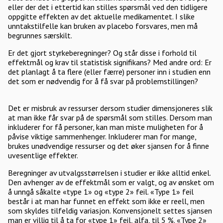
eller der det i ettertid kan stilles spørsmål ved den tidligere
oppgitte effekten av det aktuelle medikamentet. I slike
unntakstilfelle kan bruken av placebo forsvares, men må
begrunnes særskilt.
Er det gjort styrkeberegninger? Og står disse i forhold til
effektmål og krav til statistisk signifikans? Med andre ord: Er
det planlagt å ta flere (eller færre) personer inn i studien enn
det som er nødvendig for å få svar på problemstillingen?
Det er misbruk av ressurser dersom studier dimensjoneres slik
at man ikke får svar på de spørsmål som stilles. Dersom man
inkluderer for få personer, kan man miste muligheten for å
påvise viktige sammenhenger. Inkluderer man for mange,
brukes unødvendige ressurser og det øker sjansen for å finne
uvesentlige effekter.
Beregninger av utvalgsstørrelsen i studier er ikke alltid enkel.
Den avhenger av de effektmål som er valgt, og av ønsket om
å unngå såkalte «type 1» og «type 2» feil. «Type 1» feil
består i at man har funnet en effekt som ikke er reell, men
som skyldes tilfeldig variasjon. Konvensjonelt settes sjansen
man er villig til å ta for «type 1» feil, alfa, til 5 %. «Type 2»