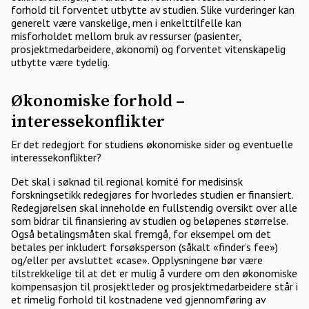
forhold til forventet utbytte av studien. Slike vurderinger kan
generelt være vanskelige, men i enkelttilfelle kan
misforholdet mellom bruk av ressurser (pasienter,
prosjektmedarbeidere, økonomi) og forventet vitenskapelig
utbytte være tydelig.
Økonomiske forhold –
interessekonflikter
Er det redegjort for studiens økonomiske sider og eventuelle
interessekonflikter?
Det skal i søknad til regional komité for medisinsk
forskningsetikk redegjøres for hvorledes studien er finansiert.
Redegjørelsen skal inneholde en fullstendig oversikt over alle
som bidrar til finansiering av studien og beløpenes størrelse.
Også betalingsmåten skal fremgå, for eksempel om det
betales per inkludert forsøksperson (såkalt «finder’s fee»)
og/eller per avsluttet «case». Opplysningene bør være
tilstrekkelige til at det er mulig å vurdere om den økonomiske
kompensasjon til prosjektleder og prosjektmedarbeidere står i
et rimelig forhold til kostnadene ved gjennomføring av