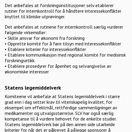
Det anbefales at forskningsinstitusjoner selv etablerer
rutiner for internkontroll for å håndtere interessekonflikter
knyttet til kliniske utprøvinger.
Det anbefales at rutinene for internkontroll særlig vurderer
følgende virkemidler:
• Skille ansvar for økonomi fra forskning
• Opprette komité for å føre tilsyn med interessekonflikter
• Etablere kriterier for interessekonflikter
• Etablere kommunikasjon med regional komité for medisinsk
forskningsetikk
• Etablere prosedyrer for åpenhet og selvangivelse av
økonomiske interesser
Statens legemiddelverk
Komiteene vil anbefale at Statens legemiddelverk i større
grad enn i dag setter krav til vitenskapelig kvalitet, for
eksempel om effektmål, rettferdige sammenligninger av
medikamenter og utvalgsstørrelse. SLV har også særlig
kompetanse til å vurdere behovet for de enkelte studier.
Statens legemiddelverk bør på den annen side utarbeide
kriterier for når det er påkrevet å pålegge sponsorer å