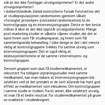
slik at det ikke foreligger utvalgsskjevheter? Er det andre
utvalgsskjevheter?
I dobbeltblindede, klinisk kontrollerte forsøk forutsettes det
at studiepopulasjonen randomiseres gjennom såkalt
«forseglet prosedyre» (concealed randomisation) til én
kontrollgruppe og én intervensjonsgruppe. Dette er den beste
måten å sikre at det ikke oppstår utvalgsskjevheter. Mange
post-marketing studier er såkalte «åpne» studier, der det er
kjent hvem som får studiepreparat, og hvem som får
sammenlignende behandling. I slike design er det i det minste
viktig at kontrollgruppene trekkes fra samme utvalg som
intervensjonsgruppen. Det er også viktig at
eksklusjonskriteriene er de samme i intervensjons- og
kontrollgruppen.
Dersom gruppen som skal få studiemedikamentet, er
rekruttert fra tidligere utprøvingsstudier med samme
medikament, kan man risikere at intervensjonsgruppen blir
selektert ved at det primært er de som allerede har hatt god
effekt av medikamentet som inkluderes. Om kontrollgruppen
i samme studie er trukket fra et annet, ikke-selektert utvalg,
vil man få et bedre resultat for studiemedikamentet på grunn
av svakheter i studiedesignet.