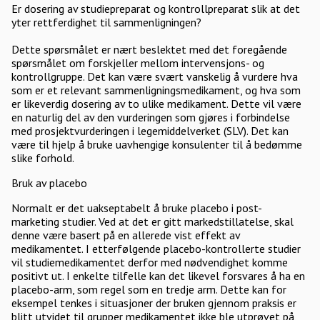
Er dosering av studiepreparat og kontrollpreparat slik at det
yter rettferdighet til sammenligningen?
Dette spørsmålet er nært beslektet med det foregående
spørsmålet om forskjeller mellom intervensjons- og
kontrollgruppe. Det kan være svært vanskelig å vurdere hva
som er et relevant sammenligningsmedikament, og hva som
er likeverdig dosering av to ulike medikament. Dette vil være
en naturlig del av den vurderingen som gjøres i forbindelse
med prosjektvurderingen i legemiddelverket (SLV). Det kan
være til hjelp å bruke uavhengige konsulenter til å bedømme
slike forhold.
Bruk av placebo
Normalt er det uakseptabelt å bruke placebo i post-
marketing studier. Ved at det er gitt markedstillatelse, skal
denne være basert på en allerede vist effekt av
medikamentet. I etterfølgende placebo-kontrollerte studier
vil studiemedikamentet derfor med nødvendighet komme
positivt ut. I enkelte tilfelle kan det likevel forsvares å ha en
placebo-arm, som regel som en tredje arm. Dette kan for
eksempel tenkes i situasjoner der bruken gjennom praksis er
blitt utvidet til grupper medikamentet ikke ble utprøvet på,