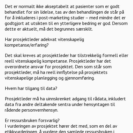
Det er normalt ikke akseptabelt at pasienter som er godt
behandlet for sin lidelse, tas av den behandlingen de står på
for å inkluderes i post-marketing studier – med mindre det er
godtgjort at utsikten til en ytterligere bedring er god. Dersom
dette er aktuelt, må det begrunnes særskilt.
Har prosjektleder adekvat vitenskapelig
kompetanse/erfaring?
Det skal kreves at prosjektleder har tilstrekkelig formell eller
reell vitenskapelig kompetanse. Prosjektleder har det
overordnete ansvar for prosjektet. Den som står som
prosjektleder, må ha reell innflytelse på prosjektets
vitenskapelige planlegging og gjennomføring.
Hvem har tilgang til data?
Prosjektleder må ha uinnskrenket adgang til rådata, inkludert
data fra andre deltakende sentra under hensyntagen til
rådende personvernhensyn.
Er ressursbruken forsvarlig?
I vurderingen av prosjektet hører det med, som en del av
etikkvurderingen, å vurdere den samlede ressursbruken i