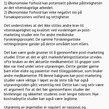
1) Økonomiske forhold kan potensielt påvirke påliteligheten
av det vitenskapelige arbeidet.
2) Økonomiske forhold kan virke negativt inn på
forsøkspersoners velferd og rettigheter.
Det understrekes at det ikke stilles andre krav til
vitenskapelighet og kvalitet ved vurderingen av post-
marketing studier enn for andre medisinske
forskningsprosjekt. De samme forskningsetiske
retningslinjene gjelder på dette området som ellers.
Det kan være gode grunner til å gjennomføre post-marketing
studier. Etter at det er gitt markedsføringstillatelse utvides
ofte bruken av det aktuelle medikamentet til grupper som
ikke var med under selve utprøvingen. Dette gjelder gjerne
barn eller eldre og pasienter med tilleggslidelser, som bruker
andre medikamenter. På denne bakgrunn kan post-marketing
studier være viktige. I løpet av de siste tiår har også
utprøvingstiden gått vesentlig ned. Dette kan i seg selv være
et argument for at det bør gjennomføres studier der
bivirkninger og sikkerhet studeres over lengre tidsrom. Nye
kostnadnytte studier kan også være legitime.
Utprøving av legemidler er regulert av nasjonal og