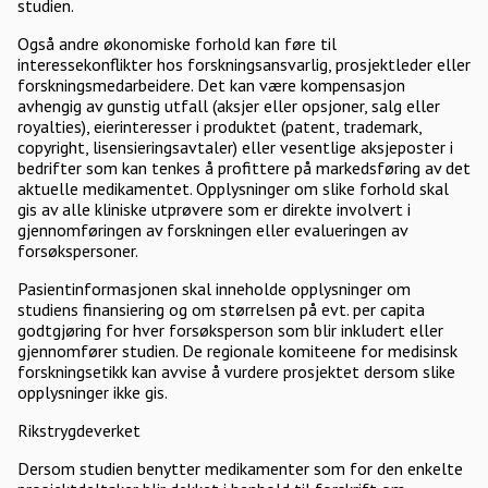
studien.
Også andre økonomiske forhold kan føre til
interessekonflikter hos forskningsansvarlig, prosjektleder eller
forskningsmedarbeidere. Det kan være kompensasjon
avhengig av gunstig utfall (aksjer eller opsjoner, salg eller
royalties), eierinteresser i produktet (patent, trademark,
copyright, lisensieringsavtaler) eller vesentlige aksjeposter i
bedrifter som kan tenkes å profittere på markedsføring av det
aktuelle medikamentet. Opplysninger om slike forhold skal
gis av alle kliniske utprøvere som er direkte involvert i
gjennomføringen av forskningen eller evalueringen av
forsøkspersoner.
Pasientinformasjonen skal inneholde opplysninger om
studiens finansiering og om størrelsen på evt. per capita
godtgjøring for hver forsøksperson som blir inkludert eller
gjennomfører studien. De regionale komiteene for medisinsk
forskningsetikk kan avvise å vurdere prosjektet dersom slike
opplysninger ikke gis.
Rikstrygdeverket
Dersom studien benytter medikamenter som for den enkelte