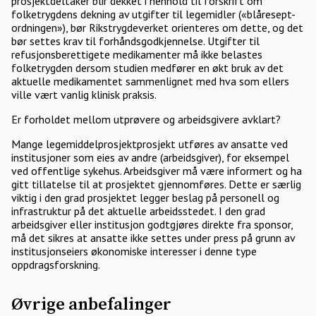
prosjektdeltaker blir dekket i henhold til forskrift om
folketrygdens dekning av utgifter til legemidler («blåresept-
ordningen»), bør Rikstrygdeverket orienteres om dette, og det
bør settes krav til forhåndsgodkjennelse. Utgifter til
refusjonsberettigete medikamenter må ikke belastes
folketrygden dersom studien medfører en økt bruk av det
aktuelle medikamentet sammenlignet med hva som ellers
ville vært vanlig klinisk praksis.
Er forholdet mellom utprøvere og arbeidsgivere avklart?
Mange legemiddelprosjektprosjekt utføres av ansatte ved
institusjoner som eies av andre (arbeidsgiver), for eksempel
ved offentlige sykehus. Arbeidsgiver må være informert og ha
gitt tillatelse til at prosjektet gjennomføres. Dette er særlig
viktig i den grad prosjektet legger beslag på personell og
infrastruktur på det aktuelle arbeidsstedet. I den grad
arbeidsgiver eller institusjon godtgjøres direkte fra sponsor,
må det sikres at ansatte ikke settes under press på grunn av
institusjonseiers økonomiske interesser i denne type
oppdragsforskning.
Øvrige anbefalinger