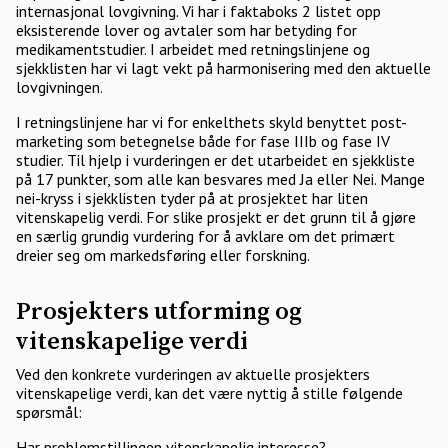
internasjonal lovgivning. Vi har i faktaboks 2 listet opp
eksisterende lover og avtaler som har betyding for
medikamentstudier. I arbeidet med retningslinjene og
sjekklisten har vi lagt vekt på harmonisering med den aktuelle
lovgivningen.
I retningslinjene har vi for enkelthets skyld benyttet post-
marketing som betegnelse både for fase IIIb og fase IV
studier. Til hjelp i vurderingen er det utarbeidet en sjekkliste
på 17 punkter, som alle kan besvares med Ja eller Nei. Mange
nei-kryss i sjekklisten tyder på at prosjektet har liten
vitenskapelig verdi. For slike prosjekt er det grunn til å gjøre
en særlig grundig vurdering for å avklare om det primært
dreier seg om markedsføring eller forskning.
Prosjekters utforming og
vitenskapelige verdi
Ved den konkrete vurderingen av aktuelle prosjekters
vitenskapelige verdi, kan det være nyttig å stille følgende
spørsmål:
Har problemstillingen vitenskapelig interesse?