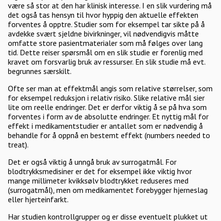
være så stor at den har klinisk interesse. I en slik vurdering må
det også tas hensyn til hvor hyppig den aktuelle effekten
forventes å opptre. Studier som for eksempel tar sikte på å
avdekke svært sjeldne bivirkninger, vil nødvendigvis måtte
omfatte store pasientmaterialer som må følges over lang
tid. Dette reiser spørsmål om en slik studie er forenlig med
kravet om forsvarlig bruk av ressurser. En slik studie må evt.
begrunnes særskilt.
Ofte ser man at effektmål angis som relative størrelser, som
for eksempel reduksjon i relativ risiko. Slike relative mål sier
lite om reelle endringer. Det er derfor viktig å se på hva som
forventes i form av de absolutte endringer. Et nyttig mål for
effekt i medikamentstudier er antallet som er nødvendig å
behandle for å oppnå en bestemt effekt (numbers needed to
treat).
Det er også viktig å unngå bruk av surrogatmål. For
blodtrykksmedisiner er det for eksempel ikke viktig hvor
mange millimeter kvikksølv blodtrykket reduseres med
(surrogatmål), men om medikamentet forebygger hjerneslag
eller hjerteinfarkt.
Har studien kontrollgrupper og er disse eventuelt plukket ut