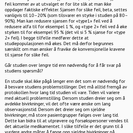
feil kommer av at utvalget er for lite slik at man ikke
oppdager faktiske effekter. Sjansen for slike feil, beta, settes
vanligvis til 10–20% (som tilsvarer en styrke i studien på 80–
90%). Man kan redusere sjansen for «type1» feil ved å
redusere alfa til for eksempel 1 %, og «type 2» feil ved å øke
styrken til for eksempel 95 % (det vil si 5 % sjanse for «type
2» feil). I begge tilfelle medfører dette at
studiepopulasjonen må økes. Det må derfor begrunnes
særskilt om man ønsker å fravike de konvensjonelle kravene
til sjanse for slike feil.
Går studien over lengre tid enn nødvendig for å får svar på
studiens spørsmål?
En studie skal ikke pågå lenger enn det som er nødvendig for
å besvare studiens problemstillinger. Det må alltid fremgå av
protokollen hvor lang tid studien vil vare. Tiden vil variere
med aktuell problemstilling. Dersom studien dreier seg om å
avdekke bivirkninger, vil det ofte være ønske om lang
observasjonstid. Dersom det dreier seg om sjeldne
bivirkninger, må store pasientgrupper følges over lang tid.
Dette kan bidra til at utprøvere og forsøkspersoner vendes til
det aktuelle medikamentet. I slike tilfelle er det grunn til å
vurdere andre måter å fange opp sjeldne bivirkninger på.