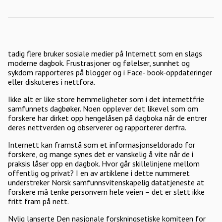
tadig flere bruker sosiale medier på Internett som en slags
moderne dagbok. Frustrasjoner og følelser, sunnhet og
sykdom rapporteres på blogger og i Face- book-oppdateringer
eller diskuteres i nettfora.
Ikke alt er like store hemmeligheter som i det internettfrie
samfunnets dagbøker. Noen opplever det likevel som om
forskere har dirket opp hengelåsen på dagboka når de entrer
deres nettverden og observerer og rapporterer derfra.
Internett kan framstå som et informasjons­eldorado for
forskere, og mange synes det er vanskelig å vite når de i
praksis låser opp en dagbok. Hvor går skillelinjene mellom
offentlig og privat? I en av artiklene i dette nummeret
understreker Norsk samfunnsvitenskapelig datatjeneste at
forskere må tenke personvern hele veien – det er slett ikke
fritt fram på nett.
Nylig lanserte Den nasjonale forsknings­etiske komiteen for