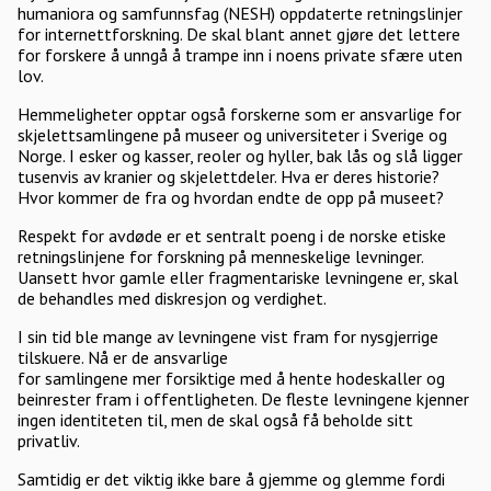
humaniora og samfunnsfag (NESH) oppdaterte retningslinjer
for internettforskning. De skal blant annet gjøre det lettere
for forskere å unngå å trampe inn i noens private sfære uten
lov.
Hemmeligheter opptar også forskerne som er ansvarlige for
skjelettsamlingene på museer og universiteter i Sverige og
Norge. I esker og kasser, reoler og hyller, bak lås og slå ligger
tusenvis av kranier og skjelettdeler. Hva er deres historie?
Hvor kommer de fra og hvordan endte de opp på museet?
Respekt for avdøde er et sentralt poeng i de norske etiske
retningslinjene for forskning på menneskelige levninger.
Uansett hvor gamle eller fragmentariske levningene er, skal
de behandles med diskresjon og verdighet.
I sin tid ble mange av levningene vist fram for nysgjerrige
tilskuere. Nå er de ansvarlige
for samlingene mer forsiktige med å hente hodeskaller og
beinrester fram i offentligheten. De fleste levningene kjenner
ingen identiteten til, men de skal også få beholde sitt
privatliv.
Samtidig er det viktig ikke bare å gjemme og glemme fordi