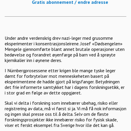
Gratis abonnement / endre adresse
Under andre verdenskrig drev nazi-leger med grusomme
eksperimenter i konsentrasjonsleirene. Josef «Dødsengelen»
Mengele gjennomførte blant annet brutale operasjoner uten
bedøvelse og forandret øyenfarge på barn ved å sprøyte
kjemikalier inn i øynene deres.
I Nürnbergprosessene etter krigen ble mange tyske leger
dømt for forbrytelser mot menneskeheten basert på
eksperimentene de hadde gjort på krigsfanger. Betydningen
det frie informerte samtykket har i dagens forskningsetikk, er
i stor grad en følge av dette oppgjøret.
Skal vi delta i forskning som innebærer ubehag, risiko eller
registrering av data, må vi først si ja. Vi må få nok informasjon
og ingen skal presse oss til å delta. Selv om de fleste
forskningsprosjekter ikke innebærer risiko for fysisk skade,
viser et ferskt eksempel fra Sverige hvor ille det kan gå.