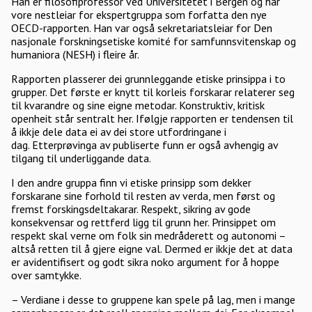
Han er filosofiprofessor ved Universitetet i Bergen og har
vore nestleiar for ekspertgruppa som forfatta den nye
OECD-rapporten. Han var også sekretariatsleiar for Den
nasjonale forskningsetiske komité for samfunnsvitenskap og
humaniora (NESH) i fleire år.
Rapporten plasserer dei grunnleggande etiske prinsippa i to
grupper. Det første er knytt til korleis forskarar relaterer seg
til kvarandre og sine eigne metodar. Konstruktiv, kritisk
openheit står sentralt her. Ifølgje rapporten er tendensen til
å ikkje dele data ei av dei store utfordringane i
dag. Etterprøvinga av publiserte funn er også avhengig av
tilgang til underliggande data.
I den andre gruppa finn vi etiske prinsipp som dekker
forskarane sine forhold til resten av verda, men først og
fremst forskingsdeltakarar. Respekt, sikring av gode
konsekvensar og rettferd ligg til grunn her. Prinsippet om
respekt skal verne om folk sin medråderett og autonomi –
altså retten til å gjere eigne val. Dermed er ikkje det at data
er avidentifisert og godt sikra noko argument for å hoppe
over samtykke.
– Verdiane i desse to gruppene kan spele på lag, men i mange