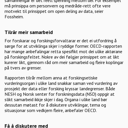
samanhengar er det reell spenning mellom dei. For eksempel
må prinsippa om personvern og medråde-rett ofte vere
motvekt til prinsippet om open deling av data, seier
Fossheim.
Tilrår meir samarbeid
For forskarar og forskingsforvaltarar er det ei utfordring å
sørge for at utviklinga skjer i ryddige former. OECD-rapporten
har mange anbefalingar retta spesifikt mot dei ulike aktørane
på forskingsfeltet. Nokre av dei følgjer prinsippet om at likt
kurerer likt, gjennom råd om meir samarbeid og fleire koplingar
på tvers av grenser.
Rapporten tilrår mellom anna at forskingsetiske
vurderingsorgan i ulike land snakkar saman ved vurdering av
prosjekt der data eller forsking kryssar landegrenser. Både
NESH og Norsk senter for forskningsdata (NSD) oppgir at
slikt samarbeid ikkje skjer i dag. Organa i ulike land bør
dessutan møtast for å diskutere utviklingar, tema og
situasjonar som vedkjem fleire, anbefaler OECD.
Få å diskutere med