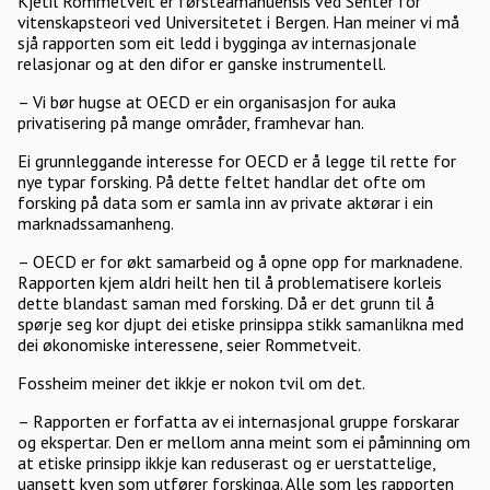
Kjetil Rommetveit er førsteamanuensis ved Senter for
vitenskapsteori ved Universitetet i Bergen. Han meiner vi må
sjå rapporten som eit ledd i bygginga av internasjonale
relasjonar og at den difor er ganske instrumentell.
– Vi bør hugse at OECD er ein organisasjon for auka
privatisering på mange områder, framhevar han.
Ei grunnleggande interesse for OECD er å legge til rette for
nye typar forsking. På dette feltet handlar det ofte om
forsking på data som er samla inn av private aktørar i ein
marknadssamanheng.
– OECD er for økt samarbeid og å opne opp for marknadene.
Rapporten kjem aldri heilt hen til å problematisere korleis
dette blandast saman med forsking. Då er det grunn til å
spørje seg kor djupt dei etiske prinsippa stikk samanlikna med
dei økonomiske interessene, seier Rommetveit.
Fossheim meiner det ikkje er nokon tvil om det.
– Rapporten er forfatta av ei internasjonal gruppe forskarar
og ekspertar. Den er mellom anna meint som ei påminning om
at etiske prinsipp ikkje kan reduserast og er uerstattelige,
uansett kven som utfører forskinga. Alle som les rapporten