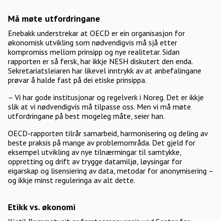
Må møte utfordringane
Enebakk understrekar at OECD er ein organisasjon for
økonomisk utvikling som nødvendigvis må sjå etter
kompromiss mellom prinsipp og nye realitetar. Sidan
rapporten er så fersk, har ikkje NESH diskutert den enda.
Sekretariatsleiaren har likevel inntrykk av at anbefalingane
prøvar å halde fast på dei etiske prinsippa.
– Vi har gode institusjonar og regelverk i Noreg. Det er ikkje
slik at vi nødvendigvis må tilpasse oss. Men vi må møte
utfordringane på best mogeleg måte, seier han.
OECD-rapporten tilrår samarbeid, harmonisering og deling av
beste praksis på mange av problemområda. Det gjeld for
eksempel utvikling av nye tilnærmingar til samtykke,
oppretting og drift av trygge datamiljø, løysingar for
eigarskap og lisensiering av data, metodar for anonymisering –
og ikkje minst reguleringa av alt dette.
Etikk vs. økonomi