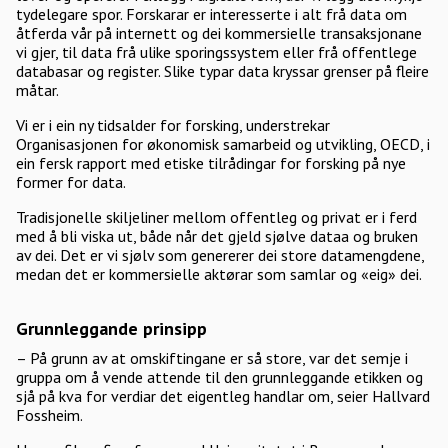
tydelegare spor. Forskarar er interesserte i alt frå data om
åtferda vår på internett og dei kommersielle transaksjonane
vi gjer, til data frå ulike sporingssystem eller frå offentlege
databasar og register. Slike typar data kryssar grenser på fleire
måtar.
Vi er i ein ny tidsalder for forsking, understrekar
Organisasjonen for økonomisk samarbeid og utvikling, OECD, i
ein fersk rapport med etiske tilrådingar for forsking på nye
former for data.
Tradisjonelle skiljeliner mellom offentleg og privat er i ferd
med å bli viska ut, både når det gjeld sjølve dataa og bruken
av dei. Det er vi sjølv som genererer dei store datamengdene,
medan det er kommersielle aktørar som samlar og «eig» dei.
Grunnleggande prinsipp
– På grunn av at omskiftingane er så store, var det semje i
gruppa om å vende attende til den grunnleggande etikken og
sjå på kva for verdiar det eigentleg handlar om, seier Hallvard
Fossheim.