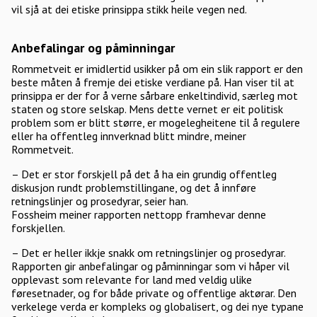
vil sjå at dei etiske prinsippa stikk heile vegen ned.
Anbefalingar og påminningar
Rommetveit er imidlertid usikker på om ein slik rapport er den
beste måten å fremje dei etiske verdiane på. Han viser til at
prinsippa er der for å verne sårbare enkeltindivid, særleg mot
staten og store selskap. Mens dette vernet er eit politisk
problem som er blitt større, er mogelegheitene til å regulere
eller ha offentleg innverknad blitt mindre, meiner
Rommetveit.
– Det er stor forskjell på det å ha ein grundig offentleg
diskusjon rundt problemstillingane, og det å innføre
retningslinjer og prosedyrar, seier han.
Fossheim meiner rapporten nettopp framhevar denne
forskjellen.
– Det er heller ikkje snakk om retningslinjer og prosedyrar.
Rapporten gir anbefalingar og påminningar som vi håper vil
opplevast som relevante for land med veldig ulike
føresetnader, og for både private og offentlige aktørar. Den
verkelege verda er kompleks og globalisert, og dei nye typane