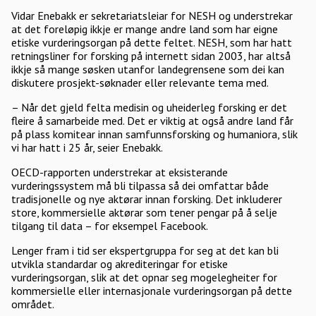
Vidar Enebakk er sekretariatsleiar for NESH og understrekar
at det foreløpig ikkje er mange andre land som har eigne
etiske vurderingsorgan på dette feltet. NESH, som har hatt
retningsliner for forsking på internett sidan 2003, har altså
ikkje så mange søsken utanfor landegrensene som dei kan
diskutere prosjekt-søknader eller relevante tema med.
– Når det gjeld felta medisin og uheiderleg forsking er det
fleire å samarbeide med. Det er viktig at også andre land får
på plass komitear innan samfunnsforsking og humaniora, slik
vi har hatt i 25 år, seier Enebakk.
OECD-rapporten understrekar at eksisterande
vurderingssystem må bli tilpassa så dei omfattar både
tradisjonelle og nye aktørar innan forsking. Det inkluderer
store, kommersielle aktørar som tener pengar på å selje
tilgang til data – for eksempel Facebook.
Lenger fram i tid ser ekspertgruppa for seg at det kan bli
utvikla standardar og akrediteringar for etiske
vurderingsorgan, slik at det opnar seg mogelegheiter for
kommersielle eller internasjonale vurderingsorgan på dette
området.