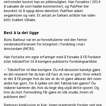
nettstedet kostet han en jobbmulighet. Han forsøkte i 2014
å saksøke de som hadde kommentert, og PubPeer ble
beordret til å oppgi deres identitet. PubPeer anket
avgjørelsen og vant. Et antall av Sarkars artikler har siden
blitt trukket tilbake.
Best å la det ligge
Boris Barbour var en av hovedtalerne ved den femte
verdenskonferansen for integritet i forskning i mai i
Amsterdam (WCRI).
Han fortalte om egne erfaringer med å forsøke å få forskere
eller tidsskrifter til å korrigere publiserte forskningsartikler.
– Tidsskrifter vil ikke korrigere. Du må dessuten kanskje gjøre
en del research før du kan slå fast at noe er galt. Hvor enkelt
er det å få penger hvis du sier at du vil gjøre akkurat det noen
andre har gjort, for å sjekke om det faktisk kan gjøres? Du
risikerer karrieren din, hvis du begir deg utpå dette sporet. Og
hvis du mot formodning får gjøre en slik studie, hvem vil
publisere den?
Barbours konklusjon er klar: Ingen pragmatisk forsker ved sine