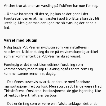
Vinther tror at anonym varsling på PubPeer har noe for seg.
– Å bruke internett til dette, jeg kan se det gode i det.
Forutsetningen er at man varsler i god tro. Ellers kan det bli
uredelig. Men gjør man det i god tro så syns jeg det er helt
fint.
Varsel med plugin
Nylig lagde PubPeer en ny plugin som kan installeres i
nettlesere. Klikker du deg da inn på en vitenskapelig artikkel
som er kommentert på PubPeer får du et varsel.
Foreløpig er det mest biomedisinsk forskning som
kommenteres, med tilløp til økning også i andre felt. Og
kommentarene renner inn, daglig.
– Det finnes tusenvis av artikler der ute med åpenbare
manipulasjoner, feil og fusk. Men stort sett får de være i fred.
Tidsskriftene, forskerne, institusjonene, de gjør ingenting, ikke
offentlig i hvert fall, sier Barbour.
– Det er én ting som er verre enn falske anklager, det er de