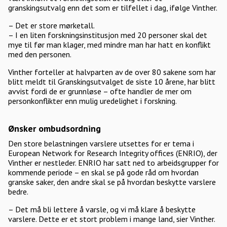
granskingsutvalg enn det som er tilfellet i dag, ifølge Vinther.
– Det er store mørketall.
– I en liten forskningsinstitusjon med 20 personer skal det
mye til før man klager, med mindre man har hatt en konflikt
med den personen.
Vinther forteller at halvparten av de over 80 sakene som har
blitt meldt til Granskingsutvalget de siste 10 årene, har blitt
avvist fordi de er grunnløse – ofte handler de mer om
personkonflikter enn mulig uredelighet i forskning.
Ønsker ombudsordning
Den store belastningen varslere utsettes for er tema i
European Network for Research Integrity offices (ENRIO), der
Vinther er nestleder. ENRIO har satt ned to arbeidsgrupper for
kommende periode – en skal se på gode råd om hvordan
granske saker, den andre skal se på hvordan beskytte varslere
bedre.
– Det må bli lettere å varsle, og vi må klare å beskytte
varslere. Dette er et stort problem i mange land, sier Vinther.