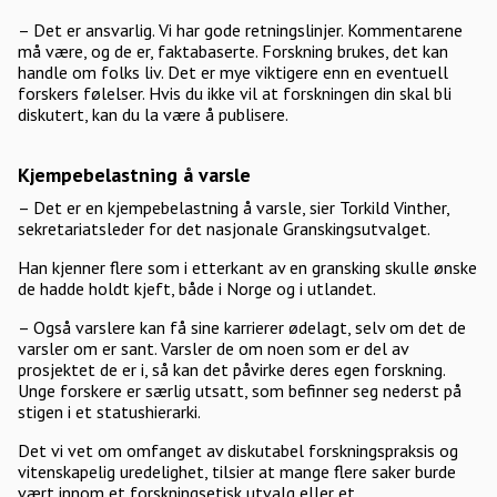
– Det er ansvarlig. Vi har gode retningslinjer. Kommentarene
må være, og de er, faktabaserte. Forskning brukes, det kan
handle om folks liv. Det er mye viktigere enn en eventuell
forskers følelser. Hvis du ikke vil at forskningen din skal bli
diskutert, kan du la være å publisere.
Kjempebelastning å varsle
– Det er en kjempebelastning å varsle, sier Torkild Vinther,
sekretariatsleder for det nasjonale Granskingsutvalget.
Han kjenner flere som i etterkant av en gransking skulle ønske
de hadde holdt kjeft, både i Norge og i utlandet.
– Også varslere kan få sine karrierer ødelagt, selv om det de
varsler om er sant. Varsler de om noen som er del av
prosjektet de er i, så kan det påvirke deres egen forskning.
Unge forskere er særlig utsatt, som befinner seg nederst på
stigen i et statushierarki.
Det vi vet om omfanget av diskutabel forskningspraksis og
vitenskapelig uredelighet, tilsier at mange flere saker burde
vært innom et forskningsetisk utvalg eller et