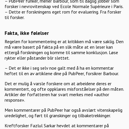
– PubPeer funker, mener Barbour, som til daglig jobber som
forsker i nevrovitenskap ved Ecole Normale Supérieure i Paris.
– Dette er forskningens eget rom for evaluering. Fra forsker
til forsker.
Fakta, ikke følelser
Regelen for kommentering er at kritikken må være saklig. Den
må være basert på fakta på en slik måte at en leser kan
ettergå forskningen og komme til samme konklusjon. Løse
rykter eller påstander blir slettet.
– Det er ikke i seg selv noe galt med å ha en kommentar
heftet til en av artiklene dine på PubPeer, forsikrer Barbour.
Det er mulig å varsle forskere om at arbeidene deres er
kommentert, og ofte oppklares misforståelser på den måten.
Artikler der forfatteren har svart merkes med «author
response».
Men kommentarer på PubPeer har også avslørt vitenskapelig
uredelighet, og ført til granskinger og tilbaketrekkinger.
Kreftforsker Fazlul Sarkar hevdet at kommentarer på