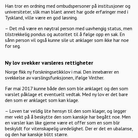
Han tror en ordning med ombudspersoner på institusjoner og
universiteter, slik man blant annet har gode erfaringer med i
Tyskland, ville være en god løsning.
– Det må være en nøytral person med uavhengig status, men
tilstrekkelig pondus og autoritet til å følge opp en sak. En
sånn person vil også kunne sile ut anklager som ikke har noe
for seg.
Ny lov svekker varsleres rettigheter
Norge fikk ny forskningsetikklov i mai. Den innebærer en
svekkelse av varslingsfunksjonen, ifølge Vinther.
Før mai 2017 kunne både den som ble anklaget og den som
varslet påklage et eventuelt vedtak. Med ny lov er det bare
den som er anklaget som kan klage.
– Loven tar veldig lite hensyn til den som klager, og legger
mer vekt på å beskytte den som kanskje har begått noe. Men
en varsler kan like gjerne være et offer som en som blir
beskyldt for vitenskapelig uredelighet. Der er det en ubalanse,
og den har kanskje blitt større.