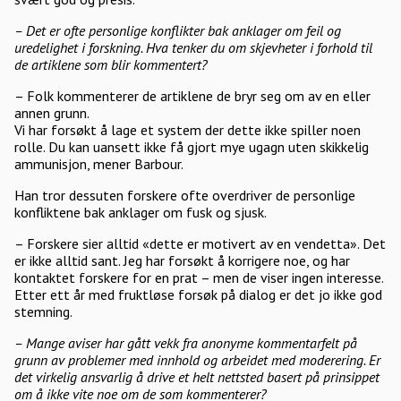
– Det er ofte personlige konflikter bak anklager om feil og
uredelighet i forskning. Hva tenker du om skjevheter i forhold til
de artiklene som blir kommentert?
– Folk kommenterer de artiklene de bryr seg om av en eller
annen grunn.
Vi har forsøkt å lage et system der dette ikke spiller noen
rolle. Du kan uansett ikke få gjort mye ugagn uten skikkelig
ammunisjon, mener Barbour.
Han tror dessuten forskere ofte overdriver de personlige
konfliktene bak anklager om fusk og sjusk.
– Forskere sier alltid «dette er motivert av en vendetta». Det
er ikke alltid sant. Jeg har forsøkt å korrigere noe, og har
kontaktet forskere for en prat – men de viser ingen interesse.
Etter ett år med fruktløse forsøk på dialog er det jo ikke god
stemning.
– Mange aviser har gått vekk fra anonyme kommentarfelt på
grunn av problemer med innhold og arbeidet med moderer­ing. Er
det virkelig ansvarlig å drive et helt nettsted basert på prinsippet
om å ikke vite noe om de som kommenterer?