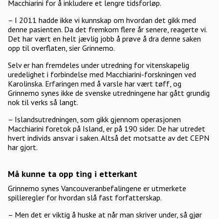
Macchiarini for å inkludere et lengre tidsforløp.
– I 2011 hadde ikke vi kunnskap om hvordan det gikk med
denne pasienten. Da det fremkom flere år senere, reagerte vi.
Det har vært en helt jævlig jobb å prøve å dra denne saken
opp til overflaten, sier Grinnemo.
Selv er han fremdeles under utredning for vitenskapelig
uredelighet i forbindelse med Macchiarini-forskningen ved
Karolinska. Erfaringen med å varsle har vært tøff, og
Grinnemo synes ikke de svenske utredningene har gått grundig
nok til verks så langt.
– Islandsutredningen, som gikk gjennom operasjonen
Macchiarini foretok på Island, er på 190 sider. De har utredet
hvert individs ansvar i saken. Altså det motsatte av det CEPN
har gjort.
Må kunne ta opp ting i etterkant
Grinnemo synes Vancouveranbefalingene er utmerkete
spilleregler for hvordan slå fast forfatterskap.
– Men det er viktig å huske at når man skriver under, så gjør