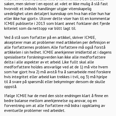
saken, men skriver i en epost at «det er ikke mulig å slå fast
hvorvidt et individs handlinger utgjør vitenskapelig
uredelighet uten detaljert kunnskap om hva han eller hun har
eller ikke har gjort». Utover dette viser han til en kommentar
ICMJE publiserte i 2013 som blant annet forklarer det fjerde
kriteriet som da nettopp var blitt lagt til.
Ved å stå som forfatter på en artikkel, skriver ICMJE,
aksepterer man at problemer med artikkelen per definisjon er
alle forfatternes problem. Alle forfattere må også forstå
artikkelen i sin helhet. ICMJE anerkjenner imidlertid at i dagens
spesialiserte forskningsverden kan ikke alle medforfattere
delta i alle aspekter av et arbeid. Like fullt skal alle
medforfattere holdes ansvarlige ved at de 1) må vite hvem
som har gjort hva 2) må avstå fra å samarbeide med forskere
hvis integritet eller arbeid kan trekkes i tvil, og 3) må hjelpe
til å svare på spørsmål eller bekymringer dersom de skulle
oppstå.
Ifølge ICMJE har de med den siste endringen klart å finne en
bedre balanse mellom anerkjennelse og ansvar, og en
forventning om at alle forfattere må bidra i oppklaring av
eventuelle problemer ved arbeidet.