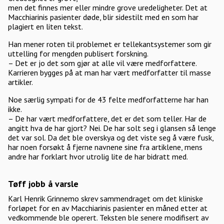
men det finnes mer eller mindre grove uredeligheter. Det at
Macchiarinis pasienter døde, blir sidestilt med en som har
plagiert en liten tekst.
Han mener roten til problemet er tellekantsystemer som gir
uttelling for mengden publisert forskning.
– Det er jo det som gjør at alle vil være medforfattere.
Karrieren bygges på at man har vært medforfatter til masse
artikler.
Noe særlig sympati for de 43 felte medforfatterne har han
ikke.
– De har vært medforfattere, det er det som teller. Har de
angitt hva de har gjort? Nei. De har solt seg i glansen så lenge
det var sol. Da det ble overskya og det viste seg å være fusk,
har noen forsøkt å fjerne navnene sine fra artiklene, mens
andre har forklart hvor utrolig lite de har bidratt med.
Tøff jobb å varsle
Karl Henrik Grinnemo skrev sammendraget om det kliniske
forløpet for en av Macchiarinis pasienter en måned etter at
vedkommende ble operert. Teksten ble senere modifisert av