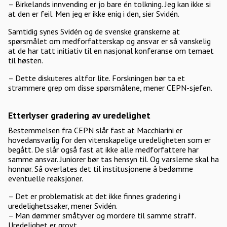
– Birkelands innvending er jo bare én tolkning. Jeg kan ikke si
at den er feil. Men jeg er ikke enig i den, sier Svidén.
Samtidig synes Svidén og de svenske granskerne at
spørsmålet om medforfatterskap og ansvar er så vanskelig
at de har tatt initiativ til en nasjonal konferanse om temaet
til høsten.
– Dette diskuteres altfor lite. Forskningen bør ta et
strammere grep om disse spørsmålene, mener CEPN-sjefen.
Etterlyser gradering av uredelighet
Bestemmelsen fra CEPN slår fast at Macchiarini er
hovedansvarlig for den vitenskapelige uredeligheten som er
begått. De slår også fast at ikke alle medforfattere har
samme ansvar. Juniorer bør tas hensyn til. Og varslerne skal ha
honnør. Så overlates det til institusjonene å bedømme
eventuelle reaksjoner.
– Det er problematisk at det ikke finnes gradering i
uredelighetssaker, mener Svidén.
– Man dømmer småtyver og mordere til samme straff.
Uredelighet er grovt,