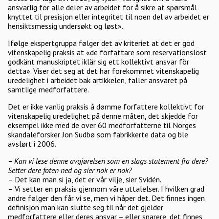
ansvarlig for alle deler av arbeidet for å sikre at spørsmål
knyttet til presisjon eller integritet til noen del av arbeidet er
hensiktsmessig undersøkt og løst».
Ifølge ekspertgruppa følger det av kriteriet at det er god
vitenskapelig praksis at «de författare som reservationslöst
godkänt manuskriptet iklär sig ett kollektivt ansvar för
detta». Viser det seg at det har forekommet vitenskapelig
uredelighet i arbeidet bak artikkelen, faller ansvaret på
samtlige medforfattere.
Det er ikke vanlig praksis å dømme forfattere kollektivt for
vitenskapelig uredelighet på denne måten, det skjedde for
eksempel ikke med de over 60 medforfatterne til Norges
skandaleforsker Jon Sudbø som fabrikkerte data og ble
avslørt i 2006.
– Kan vi lese denne avgjørelsen som en slags statement fra dere?
Setter dere foten ned og sier nok er nok?
– Det kan man si ja, det er vår vilje, sier Svidén.
– Vi setter en praksis gjennom våre uttalelser. I hvilken grad
andre følger den får vi se, men vi håper det. Det finnes ingen
definisjon man kan slutte seg til når det gjelder
medforfattere eller deres ansvar – eller snarere, det finnes