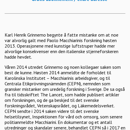
Karl Henrik Grinnemo begynte å fatte mistanke om at noe
var alvorlig galt med Paolo Macchiarinis forskning høsten
2013. Operasjonene med kunstige luftstruper hadde mer
alvorlige konsekvenser enn den italienske stjerneforskeren
hadde hevdet.
Våren 2014 utredet Grinnemo og noen kollegaer saken som
best de kunne. Høsten 2014 anmeldte de forholdet til
Karolinska Institutet – Macchiarinis arbeidsgiver, og til
Centrala Etikprövningsnämnden (CEPN), nemnden som
gransker mistanker om uredelig forskning i Sverige. De sa også
fra til tidsskriftet The Lancet, som hadde publisert artikler
om forskningen, og de ga beskjed til det svenske
forskningsrådet, Vetenskapsrådet, og Läkemedelsverket.
CEPN sendte i 2014 saken videre til det svenske
helsetilsynet, Inspektionen för vård och omsorg, som senere
politianmeldte Macchiarini. En dokumentar og et antall
utredninger og skandaler senere, behandlet CEPN så i 2017 en