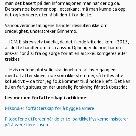
man det basert på den informasjonen man har der og da.
Dersom noe kommer opp i etterkant, må man kunne ta opp
det og korrigere, uten å bli dømt for dette.
Vancouveranbefalingene handler dessuten ikke om
uredelighet, understreker Grinnemo.
– ICMJE skrev selv tydelig, da det fjerde kriteriet kom i 2013,
at dette handler om å ta ansvar. Oppdager du noe, har du
ansvar for å si fra og sørge for at en artikkel korrigeres eller
trekkes.
– Hvis reglene plutselig skal innebære at hver gang en
medforfatter skriver noe som ikke stemmer, så felles alle
kollektivt – da tror jeg folk kommer til å holde kjeft. Det kan
bli en farlig situasjon der uredelig forskning får stå ubestridt.
Les mer om forfatterskap i artiklene:
Misbruker forfatterskap for å bygge karriere
Filosofene utforder når de er to, partikkelfysikerne insisterer
på å være flere tusen