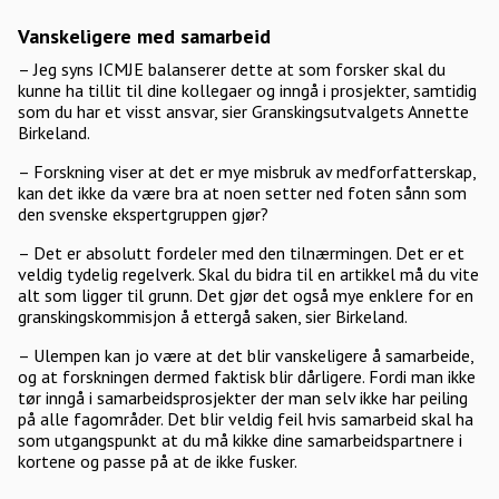
Vanskeligere med samarbeid
– Jeg syns ICMJE balanserer dette at som forsker skal du
kunne ha tillit til dine kollegaer og inngå i prosjekter, samtidig
som du har et visst ansvar, sier Granskingsutvalgets Annette
Birkeland.
– Forskning viser at det er mye misbruk av medforfatterskap,
kan det ikke da være bra at noen setter ned foten sånn som
den svenske ekspertgruppen gjør?
– Det er absolutt fordeler med den tilnærmingen. Det er et
veldig tydelig regelverk. Skal du bidra til en artikkel må du vite
alt som ligger til grunn. Det gjør det også mye enklere for en
granskingskommisjon å ettergå saken, sier Birkeland.
– Ulempen kan jo være at det blir vanskeligere å samarbeide,
og at forskningen dermed faktisk blir dårligere. Fordi man ikke
tør inngå i samarbeidsprosjekter der man selv ikke har peiling
på alle fagområder. Det blir veldig feil hvis samarbeid skal ha
som utgangspunkt at du må kikke dine samarbeidspartnere i
kortene og passe på at de ikke fusker.