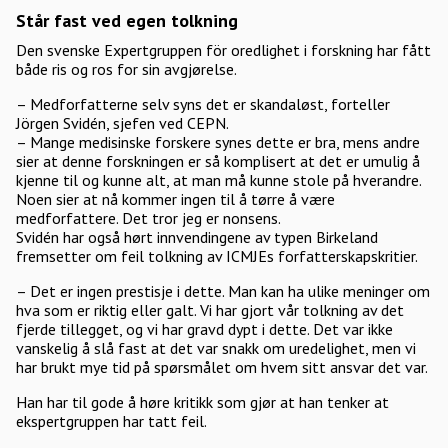
Står fast ved egen tolkning
Den svenske Expertgruppen för oredlighet i forskning har fått
både ris og ros for sin avgjørelse.
– Medforfatterne selv syns det er skandaløst, forteller
Jörgen Svidén, sjefen ved CEPN.
– Mange medisinske forskere synes dette er bra, mens andre
sier at denne forskningen er så komplisert at det er umulig å
kjenne til og kunne alt, at man må kunne stole på hverandre.
Noen sier at nå kommer ingen til å tørre å være
medforfattere. Det tror jeg er nonsens.
Svidén har også hørt innvendingene av typen Birkeland
fremsetter om feil tolkning av ICMJEs forfatterskapskritier.
– Det er ingen prestisje i dette. Man kan ha ulike meninger om
hva som er riktig eller galt. Vi har gjort vår tolkning av det
fjerde tillegget, og vi har gravd dypt i dette. Det var ikke
vanskelig å slå fast at det var snakk om uredelighet, men vi
har brukt mye tid på spørsmålet om hvem sitt ansvar det var.
Han har til gode å høre kritikk som gjør at han tenker at
ekspertgruppen har tatt feil.